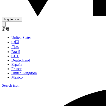
Toggler icon
后退
United States
中国
日本
Brasil
СНГ
Deutschland
España
France
United Kingdom
Mexico
Search icon