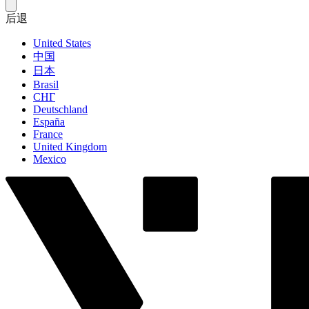
后退
United States
中国
日本
Brasil
СНГ
Deutschland
España
France
United Kingdom
Mexico