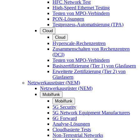
HFC Network Test
High-Speed Ethernet Testing
Testen von MPO-Verbindern
PON-Lösungen
Testprozess-Automatisierung (TPA)
Cloud
Cloud
Hyperscale-Rechenzentren
Zusammenschalten von Rechenzentren
(DCI)
Testen von MPO-Verbindern
Basiszertifizierung (Tier 1) von Glasfasern
Erweiterte Zertifizierung (Tier 2) von
Glasfasern
Netzwerkausrüster (NEM)
Netzwerkausrüster (NEM)
Mobilfunk
Mobilfunk
5G Security
5G Network Equipment Manufacturers
6G Forward
Analyse-Lösungen
Cloudbasierte Tests
Non-Terrestrial Networks