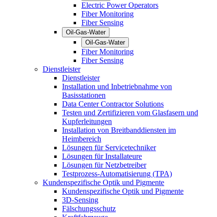
Electric Power Operators
Fiber Monitoring
Fiber Sensing
Oil-Gas-Water
Oil-Gas-Water
Fiber Monitoring
Fiber Sensing
Dienstleister
Dienstleister
Installation und Inbetriebnahme von
Basisstationen
Data Center Contractor Solutions
Testen und Zertifizieren vom Glasfasern und
Kupferleitungen
Installation von Breitbanddiensten im
Heimbereich
Lösungen für Servicetechniker
Lösungen für Installateure
Lösungen für Netzbetreiber
Testprozess-Automatisierung (TPA)
Kundenspezifische Optik und Pigmente
Kundenspezifische Optik und Pigmente
3D-Sensing
Fälschungsschutz