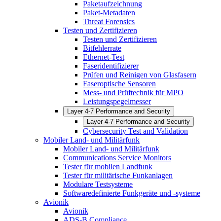
Paketaufzeichnung
Paket-Metadaten
Threat Forensics
Testen und Zertifizieren
Testen und Zertifizieren
Bitfehlerrate
Ethernet-Test
Faseridentifizierer
Prüfen und Reinigen von Glasfasern
Faseroptische Sensoren
Mess- und Prüftechnik für MPO
Leistungspegelmesser
Layer 4-7 Performance and Security
Layer 4-7 Performance and Security
Cybersecurity Test and Validation
Mobiler Land- und Militärfunk
Mobiler Land- und Militärfunk
Communications Service Monitors
Tester für mobilen Landfunk
Tester für militärische Funkanlagen
Modulare Testsysteme
Softwaredefinierte Funkgeräte und -systeme
Avionik
Avionik
ADS-B Compliance