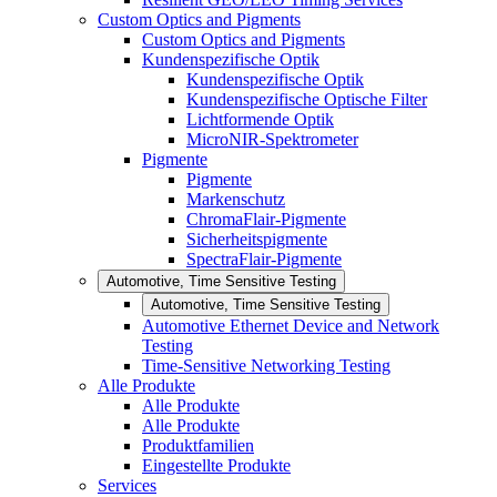
Custom Optics and Pigments
Custom Optics and Pigments
Kundenspezifische Optik
Kundenspezifische Optik
Kundenspezifische Optische Filter
Lichtformende Optik
MicroNIR-Spektrometer
Pigmente
Pigmente
Markenschutz
ChromaFlair-Pigmente
Sicherheitspigmente
SpectraFlair-Pigmente
Automotive, Time Sensitive Testing
Automotive, Time Sensitive Testing
Automotive Ethernet Device and Network
Testing
Time-Sensitive Networking Testing
Alle Produkte
Alle Produkte
Alle Produkte
Produktfamilien
Eingestellte Produkte
Services