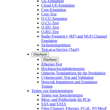
UE-Emulation
Cloud-UE-Emulation
Core-Emulation
Core-Test
O-CU-Simulator
O-CU-Test
O-DU-Test
O-RU-Test
Radio Frequency (RF) and Wi-Fi Channel
Emulation
Sicherheitsprüfung
Test-as-a-Service (TaaS)
Glasfaser
Glasfaser
Ethernet-Test
Hochgeschwindigkeitsnetze
Optische Testplattform für die Produktion
Cybersecurity Test and Validation
Network Impairment and Emulation
Testing
Testen von Speichernetzen
Testen von Speichernetzen
Mess- und Prüftechnik für PCIe
SAS und SATA
Fibre-Channel, Ethernet, FCoE, NVMeoF