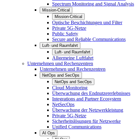
Spectrum Monitoring and Signal Analysis
Mission-Critical
Mission-Critical
Optische Beschichtungen und Filter
Private 5G-Netze
Public Safety
Secure and Reliable Communications
Luft- und Raumfahrt
Luft- und Raumfahrt
Allgemeine Luftfahrt
Unternehmen und Rechenzentren
Unternehmen und Rechenzentren
NetOps and SecOps
NetOps and SecOps
Cloud Monitoring
Überwachung des Endnutzererlebnisses
Integrations and Partner Ecosystem
NetSecOps
Überwachung der Netzwerkleistung
Private 5G-Netze
Sicherheitslösungen für Netzwerke
Unified Communications
AI Ops