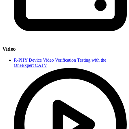
Video
R-PHY Device Video Verification Testing with the
OneExpert CATV