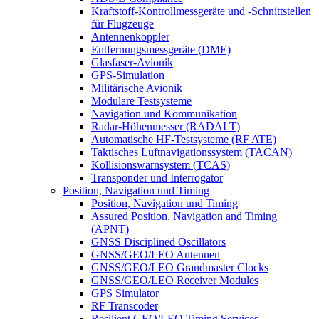
Kraftstoff-Kontrollmessgeräte und -Schnittstellen
für Flugzeuge
Antennenkoppler
Entfernungsmessgeräte (DME)
Glasfaser-Avionik
GPS-Simulation
Militärische Avionik
Modulare Testsysteme
Navigation und Kommunikation
Radar-Höhenmesser (RADALT)
Automatische HF-Testsysteme (RF ATE)
Taktisches Luftnavigationssystem (TACAN)
Kollisionswarnsystem (TCAS)
Transponder und Interrogator
Position, Navigation und Timing
Position, Navigation und Timing
Assured Position, Navigation and Timing
(APNT)
GNSS Disciplined Oscillators
GNSS/GEO/LEO Antennen
GNSS/GEO/LEO Grandmaster Clocks
GNSS/GEO/LEO Receiver Modules
GPS Simulator
RF Transcoder
Resilient GEO/LEO Timing Services