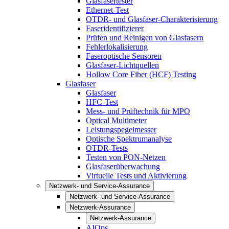
Glasfasertester
Ethernet-Test
OTDR- und Glasfaser-Charakterisierung
Faseridentifizierer
Prüfen und Reinigen von Glasfasern
Fehlerlokalisierung
Faseroptische Sensoren
Glasfaser-Lichtquellen
Hollow Core Fiber (HCF) Testing
Glasfaser
Glasfaser
HFC-Test
Mess- und Prüftechnik für MPO
Optical Multimeter
Leistungspegelmesser
Optische Spektrumanalyse
OTDR-Tests
Testen von PON-Netzen
Glasfaserüberwachung
Virtuelle Tests und Aktivierung
Netzwerk- und Service-Assurance
Netzwerk- und Service-Assurance
Netzwerk-Assurance
Netzwerk-Assurance
AIOps