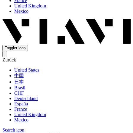
France
United Kingdom
Mexico
Toggler icon
Zurück
United States
中国
日本
Brasil
СНГ
Deutschland
España
France
United Kingdom
Mexico
Search icon