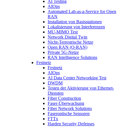
AI Testing
AIOps
Automated Lab-as-a-Service for Open
RAN
Installation von Basisstationen
Lokalisierung von Interferenzen
MU-MIMO Test
Network Digital Twin
Nicht-Terrestrische Netze
Open RAN (O-RAN)
Private 5G-Netze
RAN Intelligence Solutions
Festnetz
Festnetz
AIOps
AI Data Center Networking Test
DWDM
Testen der Aktivierung von Ethernet-
Diensten
Fiber Construction
Faser-Überwachung
Fiber Network Solutions
Faseroptische Sensoren
FTTx
Harden Security Defenses