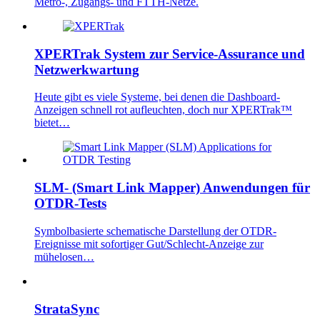
Metro-, Zugangs- und FTTH-Netze.
XPERTrak System zur Service-Assurance und
Netzwerkwartung
Heute gibt es viele Systeme, bei denen die Dashboard-
Anzeigen schnell rot aufleuchten, doch nur XPERTrak™
bietet…
SLM- (Smart Link Mapper) Anwendungen für
OTDR-Tests
Symbolbasierte schematische Darstellung der OTDR-
Ereignisse mit sofortiger Gut/Schlecht-Anzeige zur
mühelosen…
StrataSync