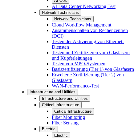
AI Ops
AI Data Center Networking Test
Network Technicians
Network Technicians
Cloud Workflow Management
Zusammenschalten von Rechenzentren
(DCI)
Testen der Aktivierung von Ethernet-
Diensten
Testen und Zertifizieren vom Glasfasern
und Kupferleitungen
Testen von MPO-Systemen
Basiszertifizierung (Tier 1) von Glasfasern
Erweiterte Zertifizierung (Tier 2) von
Glasfasern
WAN-Performance-Test
Infrastructure and Utilities
Infrastructure and Utilities
Critical Infrastructure
Critical Infrastructure
Fiber Monitoring
Fiber Sensing
Electric
Electric