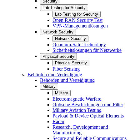
Security
Lab Testing for Security
Lab Testing for Security
Open RAN Security Test
VPN-Managementlösungen
Network Security
Network Security
Quantum-Safe Technology
Sicherheitslösungen für Netzwerke
Physical Security
Physical Security
Fiber Sensing
Behörden und Verteidigung
Behörden und Verteidigung
Military
Military
Electromagnetic Warfare
Optische Beschichtungen und Filter
Military Aviation Testing
Payload & Device Optical Elements
Radar
Research, Development and
Manufacturing
Secure and Reliable Communications