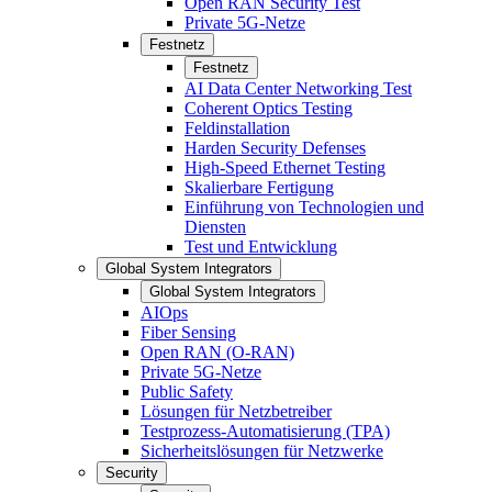
Open RAN Security Test
Private 5G-Netze
Festnetz
Festnetz
AI Data Center Networking Test
Coherent Optics Testing
Feldinstallation
Harden Security Defenses
High-Speed Ethernet Testing
Skalierbare Fertigung
Einführung von Technologien und
Diensten
Test und Entwicklung
Global System Integrators
Global System Integrators
AIOps
Fiber Sensing
Open RAN (O-RAN)
Private 5G-Netze
Public Safety
Lösungen für Netzbetreiber
Testprozess-Automatisierung (TPA)
Sicherheitslösungen für Netzwerke
Security