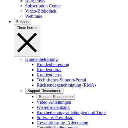
Blog Posts
Subscription Center
Video-Bibliothek
Webinare
Support
Close button
Kundenbetreuung
Kundenbetreuung
Kundenportal
Kundendienst
Technisches Support-Portal
Rücksendegenehmigung (RMA)
Support-Ressourcen
Support-Ressourcen
Video-Anleitungen
Wissensdatenbank
Kurzbedienungsanleitungen und Tipps
Software-Download
Gewährleistung, Allgemeine
Geschäftsbedingungen