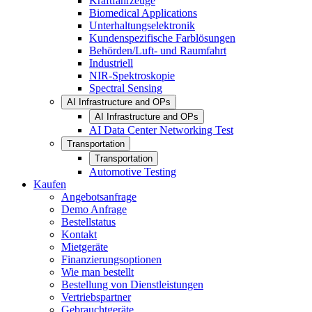
Kraftfahrzeuge
Biomedical Applications
Unterhaltungselektronik
Kundenspezifische Farblösungen
Behörden/Luft- und Raumfahrt
Industriell
NIR-Spektroskopie
Spectral Sensing
AI Infrastructure and OPs
AI Infrastructure and OPs
AI Data Center Networking Test
Transportation
Transportation
Automotive Testing
Kaufen
Angebotsanfrage
Demo Anfrage
Bestellstatus
Kontakt
Mietgeräte
Finanzierungsoptionen
Wie man bestellt
Bestellung von Dienstleistungen
Vertriebspartner
Gebrauchtgeräte