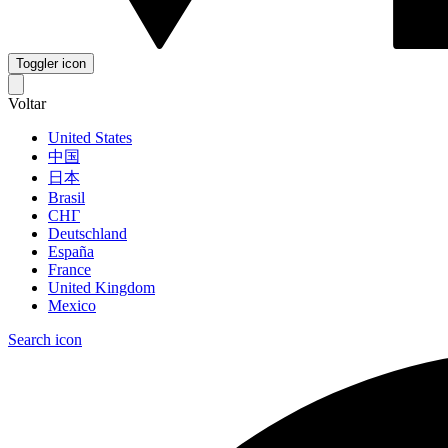
Toggler icon
Voltar
United States
中国
日本
Brasil
СНГ
Deutschland
España
France
United Kingdom
Mexico
Search icon