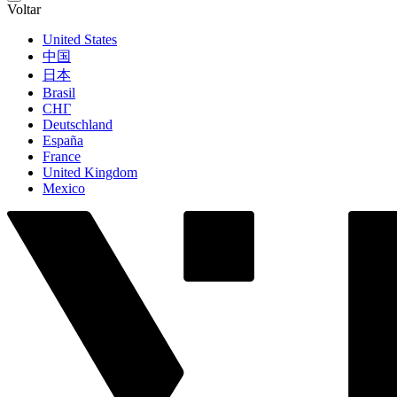
Voltar
United States
中国
日本
Brasil
СНГ
Deutschland
España
France
United Kingdom
Mexico