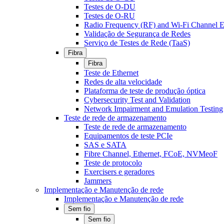
Testes de O-DU
Testes de O-RU
Radio Frequency (RF) and Wi-Fi Channel E
Validação de Segurança de Redes
Serviço de Testes de Rede (TaaS)
Fibra
Fibra
Teste de Ethernet
Redes de alta velocidade
Plataforma de teste de produção óptica
Cybersecurity Test and Validation
Network Impairment and Emulation Testing
Teste de rede de armazenamento
Teste de rede de armazenamento
Equipamentos de teste PCIe
SAS e SATA
Fibre Channel, Ethernet, FCoE, NVMeoF
Teste de protocolo
Exercisers e geradores
Jammers
Implementação e Manutenção de rede
Implementação e Manutenção de rede
Sem fio
Sem fio