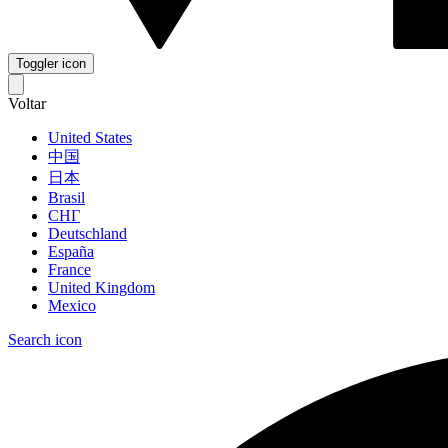
Toggler icon
Voltar
United States
中国
日本
Brasil
СНГ
Deutschland
España
France
United Kingdom
Mexico
Search icon