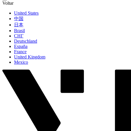
Voltar
United States
中国
日本
Brasil
СНГ
Deutschland
España
France
United Kingdom
Mexico