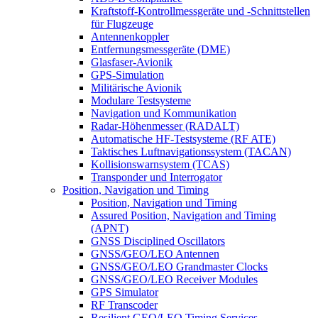
Kraftstoff-Kontrollmessgeräte und -Schnittstellen
für Flugzeuge
Antennenkoppler
Entfernungsmessgeräte (DME)
Glasfaser-Avionik
GPS-Simulation
Militärische Avionik
Modulare Testsysteme
Navigation und Kommunikation
Radar-Höhenmesser (RADALT)
Automatische HF-Testsysteme (RF ATE)
Taktisches Luftnavigationssystem (TACAN)
Kollisionswarnsystem (TCAS)
Transponder und Interrogator
Position, Navigation und Timing
Position, Navigation und Timing
Assured Position, Navigation and Timing
(APNT)
GNSS Disciplined Oscillators
GNSS/GEO/LEO Antennen
GNSS/GEO/LEO Grandmaster Clocks
GNSS/GEO/LEO Receiver Modules
GPS Simulator
RF Transcoder
Resilient GEO/LEO Timing Services