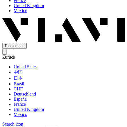
France
United Kingdom
Mexico
Toggler icon
Zurück
United States
中国
日本
Brasil
СНГ
Deutschland
España
France
United Kingdom
Mexico
Search icon