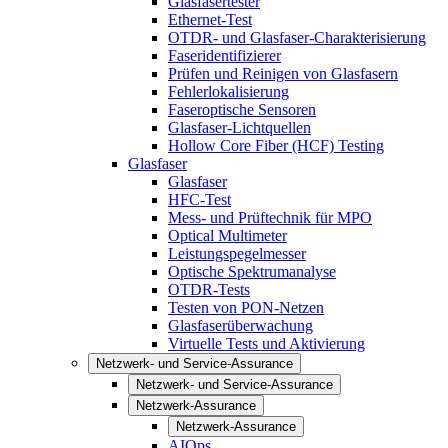
Glasfasertester
Ethernet-Test
OTDR- und Glasfaser-Charakterisierung
Faseridentifizierer
Prüfen und Reinigen von Glasfasern
Fehlerlokalisierung
Faseroptische Sensoren
Glasfaser-Lichtquellen
Hollow Core Fiber (HCF) Testing
Glasfaser
Glasfaser
HFC-Test
Mess- und Prüftechnik für MPO
Optical Multimeter
Leistungspegelmesser
Optische Spektrumanalyse
OTDR-Tests
Testen von PON-Netzen
Glasfaserüberwachung
Virtuelle Tests und Aktivierung
Netzwerk- und Service-Assurance
Netzwerk- und Service-Assurance
Netzwerk-Assurance
Netzwerk-Assurance
AIOps