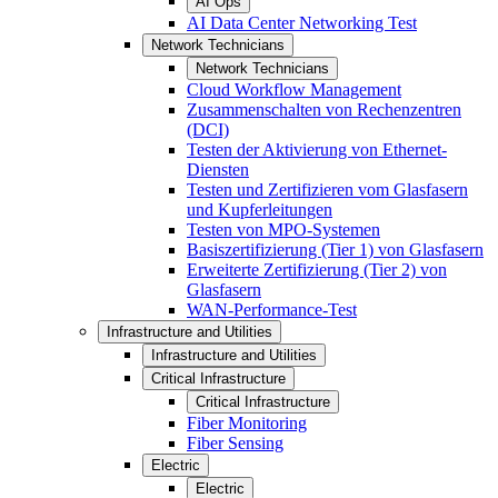
AI Ops
AI Data Center Networking Test
Network Technicians
Network Technicians
Cloud Workflow Management
Zusammenschalten von Rechenzentren
(DCI)
Testen der Aktivierung von Ethernet-
Diensten
Testen und Zertifizieren vom Glasfasern
und Kupferleitungen
Testen von MPO-Systemen
Basiszertifizierung (Tier 1) von Glasfasern
Erweiterte Zertifizierung (Tier 2) von
Glasfasern
WAN-Performance-Test
Infrastructure and Utilities
Infrastructure and Utilities
Critical Infrastructure
Critical Infrastructure
Fiber Monitoring
Fiber Sensing
Electric
Electric