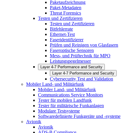
Paketaufzeichnung
Paket-Metadaten
Threat Forensics
Testen und Zertifizieren
Testen und Zertifizieren
Bitfehlerrate
Ethernet-Test
Faseridentifizierer
Prüfen und Reinigen von Glasfasern
Faseroptische Sensoren
Mess- und Prüftechnik für MPO
Leistungspegelmesser
Layer 4-7 Performance and Security
Layer 4-7 Performance and Security
Cybersecurity Test and Validation
Mobiler Land- und Militärfunk
Mobiler Land- und Militärfunk
Communications Service Monitors
Tester für mobilen Landfunk
Tester für militärische Funkanlagen
Modulare Testsysteme
Softwaredefinierte Funkgeräte und -systeme
Avionik
Avionik
ADS-B Compliance