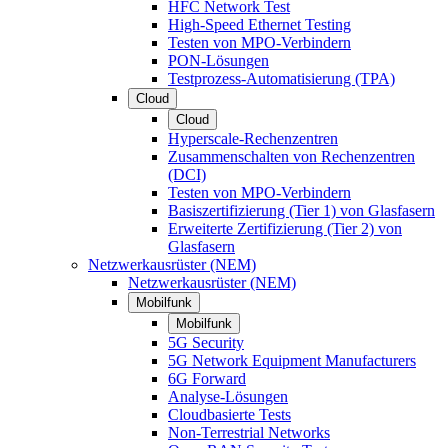
HFC Network Test
High-Speed Ethernet Testing
Testen von MPO-Verbindern
PON-Lösungen
Testprozess-Automatisierung (TPA)
Cloud
Cloud
Hyperscale-Rechenzentren
Zusammenschalten von Rechenzentren
(DCI)
Testen von MPO-Verbindern
Basiszertifizierung (Tier 1) von Glasfasern
Erweiterte Zertifizierung (Tier 2) von
Glasfasern
Netzwerkausrüster (NEM)
Netzwerkausrüster (NEM)
Mobilfunk
Mobilfunk
5G Security
5G Network Equipment Manufacturers
6G Forward
Analyse-Lösungen
Cloudbasierte Tests
Non-Terrestrial Networks