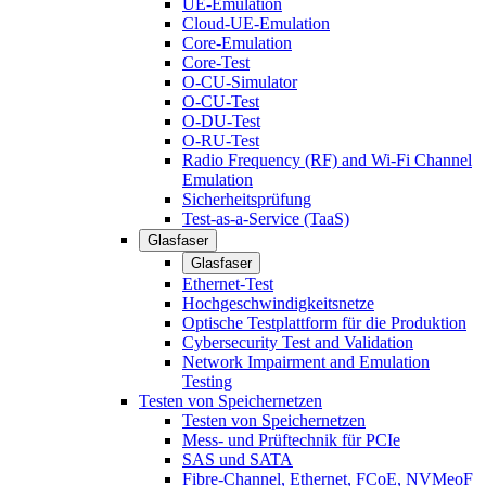
UE-Emulation
Cloud-UE-Emulation
Core-Emulation
Core-Test
O-CU-Simulator
O-CU-Test
O-DU-Test
O-RU-Test
Radio Frequency (RF) and Wi-Fi Channel
Emulation
Sicherheitsprüfung
Test-as-a-Service (TaaS)
Glasfaser
Glasfaser
Ethernet-Test
Hochgeschwindigkeitsnetze
Optische Testplattform für die Produktion
Cybersecurity Test and Validation
Network Impairment and Emulation
Testing
Testen von Speichernetzen
Testen von Speichernetzen
Mess- und Prüftechnik für PCIe
SAS und SATA
Fibre-Channel, Ethernet, FCoE, NVMeoF