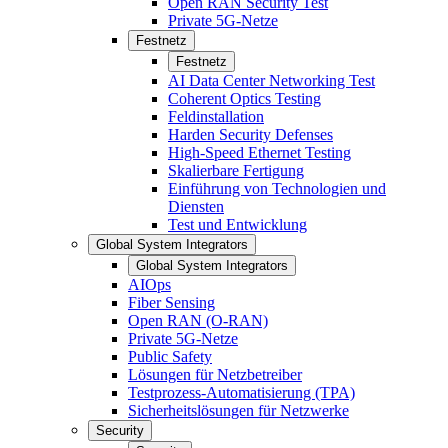
Open RAN Security Test
Private 5G-Netze
Festnetz
Festnetz
AI Data Center Networking Test
Coherent Optics Testing
Feldinstallation
Harden Security Defenses
High-Speed Ethernet Testing
Skalierbare Fertigung
Einführung von Technologien und
Diensten
Test und Entwicklung
Global System Integrators
Global System Integrators
AIOps
Fiber Sensing
Open RAN (O-RAN)
Private 5G-Netze
Public Safety
Lösungen für Netzbetreiber
Testprozess-Automatisierung (TPA)
Sicherheitslösungen für Netzwerke
Security