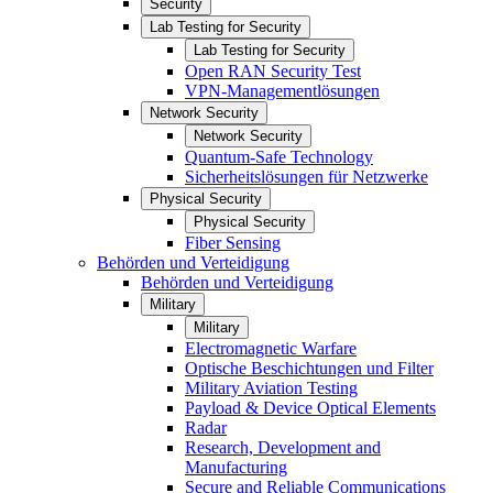
Security
Lab Testing for Security
Lab Testing for Security
Open RAN Security Test
VPN-Managementlösungen
Network Security
Network Security
Quantum-Safe Technology
Sicherheitslösungen für Netzwerke
Physical Security
Physical Security
Fiber Sensing
Behörden und Verteidigung
Behörden und Verteidigung
Military
Military
Electromagnetic Warfare
Optische Beschichtungen und Filter
Military Aviation Testing
Payload & Device Optical Elements
Radar
Research, Development and
Manufacturing
Secure and Reliable Communications