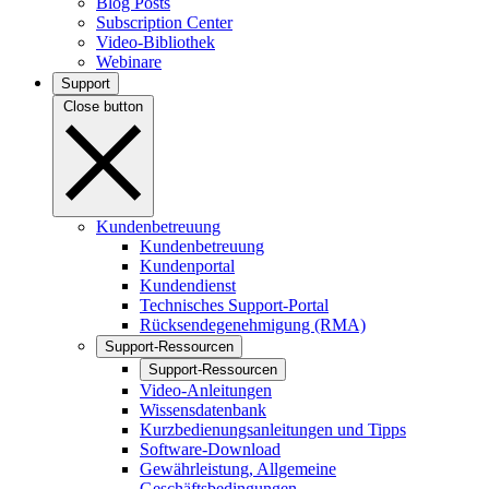
Blog Posts
Subscription Center
Video-Bibliothek
Webinare
Support
Close button
Kundenbetreuung
Kundenbetreuung
Kundenportal
Kundendienst
Technisches Support-Portal
Rücksendegenehmigung (RMA)
Support-Ressourcen
Support-Ressourcen
Video-Anleitungen
Wissensdatenbank
Kurzbedienungsanleitungen und Tipps
Software-Download
Gewährleistung, Allgemeine
Geschäftsbedingungen