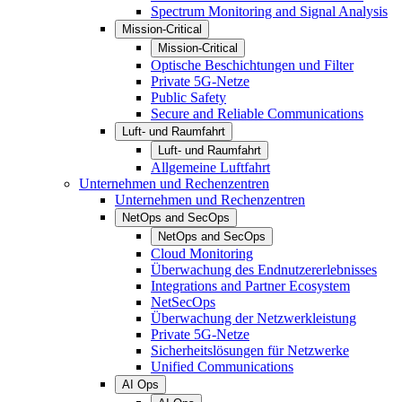
Spectrum Monitoring and Signal Analysis
Mission-Critical
Mission-Critical
Optische Beschichtungen und Filter
Private 5G-Netze
Public Safety
Secure and Reliable Communications
Luft- und Raumfahrt
Luft- und Raumfahrt
Allgemeine Luftfahrt
Unternehmen und Rechenzentren
Unternehmen und Rechenzentren
NetOps and SecOps
NetOps and SecOps
Cloud Monitoring
Überwachung des Endnutzererlebnisses
Integrations and Partner Ecosystem
NetSecOps
Überwachung der Netzwerkleistung
Private 5G-Netze
Sicherheitslösungen für Netzwerke
Unified Communications
AI Ops