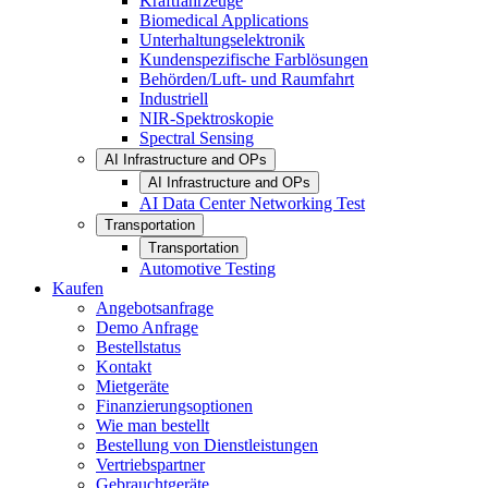
Kraftfahrzeuge
Biomedical Applications
Unterhaltungselektronik
Kundenspezifische Farblösungen
Behörden/Luft- und Raumfahrt
Industriell
NIR-Spektroskopie
Spectral Sensing
AI Infrastructure and OPs
AI Infrastructure and OPs
AI Data Center Networking Test
Transportation
Transportation
Automotive Testing
Kaufen
Angebotsanfrage
Demo Anfrage
Bestellstatus
Kontakt
Mietgeräte
Finanzierungsoptionen
Wie man bestellt
Bestellung von Dienstleistungen
Vertriebspartner
Gebrauchtgeräte