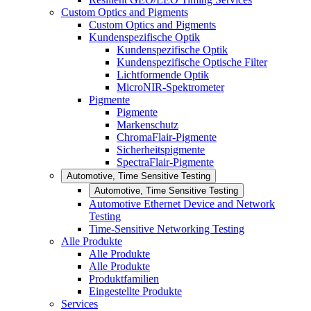
Custom Optics and Pigments
Custom Optics and Pigments
Kundenspezifische Optik
Kundenspezifische Optik
Kundenspezifische Optische Filter
Lichtformende Optik
MicroNIR-Spektrometer
Pigmente
Pigmente
Markenschutz
ChromaFlair-Pigmente
Sicherheitspigmente
SpectraFlair-Pigmente
Automotive, Time Sensitive Testing
Automotive, Time Sensitive Testing
Automotive Ethernet Device and Network
Testing
Time-Sensitive Networking Testing
Alle Produkte
Alle Produkte
Alle Produkte
Produktfamilien
Eingestellte Produkte
Services