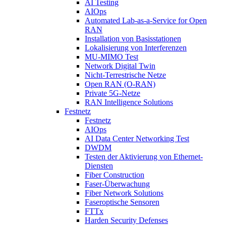
AI Testing
AIOps
Automated Lab-as-a-Service for Open
RAN
Installation von Basisstationen
Lokalisierung von Interferenzen
MU-MIMO Test
Network Digital Twin
Nicht-Terrestrische Netze
Open RAN (O-RAN)
Private 5G-Netze
RAN Intelligence Solutions
Festnetz
Festnetz
AIOps
AI Data Center Networking Test
DWDM
Testen der Aktivierung von Ethernet-
Diensten
Fiber Construction
Faser-Überwachung
Fiber Network Solutions
Faseroptische Sensoren
FTTx
Harden Security Defenses