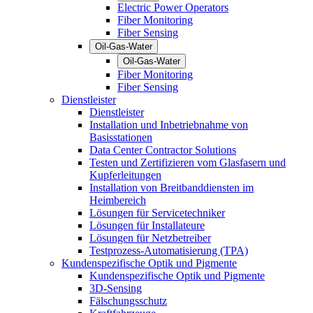
Electric Power Operators
Fiber Monitoring
Fiber Sensing
Oil-Gas-Water
Oil-Gas-Water
Fiber Monitoring
Fiber Sensing
Dienstleister
Dienstleister
Installation und Inbetriebnahme von
Basisstationen
Data Center Contractor Solutions
Testen und Zertifizieren vom Glasfasern und
Kupferleitungen
Installation von Breitbanddiensten im
Heimbereich
Lösungen für Servicetechniker
Lösungen für Installateure
Lösungen für Netzbetreiber
Testprozess-Automatisierung (TPA)
Kundenspezifische Optik und Pigmente
Kundenspezifische Optik und Pigmente
3D-Sensing
Fälschungsschutz