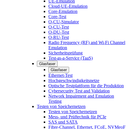
UE-Emulation
Cloud-UE-Emulation
Core-Emulation
Core-Test
O-CU-Simulator
O-CU-Test
O-DU-Test
O-RU-Test
Radio Frequency (RF) and Wi-Fi Channel
Emulation
Sicherheitsprüfung
Test-as-a-Service (TaaS)
Glasfaser
Glasfaser
Ethernet-Test
Hochgeschwindigkeitsnetze
Optische Testplattform für die Produktion
Cybersecurity Test and Validation
Network Impairment and Emulation
Testing
Testen von Speichernetzen
Testen von Speichernetzen
Mess- und Prüftechnik für PCIe
SAS und SATA
Fibre-Channel, Ethernet, FCoE, NVMeoF