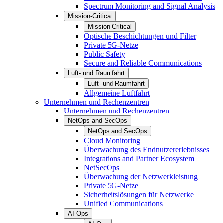
Spectrum Monitoring and Signal Analysis
Mission-Critical
Mission-Critical
Optische Beschichtungen und Filter
Private 5G-Netze
Public Safety
Secure and Reliable Communications
Luft- und Raumfahrt
Luft- und Raumfahrt
Allgemeine Luftfahrt
Unternehmen und Rechenzentren
Unternehmen und Rechenzentren
NetOps and SecOps
NetOps and SecOps
Cloud Monitoring
Überwachung des Endnutzererlebnisses
Integrations and Partner Ecosystem
NetSecOps
Überwachung der Netzwerkleistung
Private 5G-Netze
Sicherheitslösungen für Netzwerke
Unified Communications
AI Ops