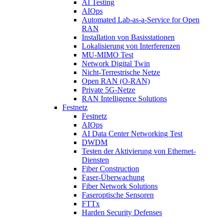
AI Testing
AIOps
Automated Lab-as-a-Service for Open
RAN
Installation von Basisstationen
Lokalisierung von Interferenzen
MU-MIMO Test
Network Digital Twin
Nicht-Terrestrische Netze
Open RAN (O-RAN)
Private 5G-Netze
RAN Intelligence Solutions
Festnetz
Festnetz
AIOps
AI Data Center Networking Test
DWDM
Testen der Aktivierung von Ethernet-
Diensten
Fiber Construction
Faser-Überwachung
Fiber Network Solutions
Faseroptische Sensoren
FTTx
Harden Security Defenses