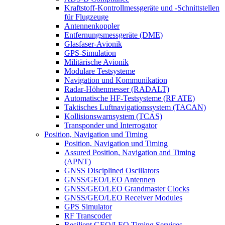
Kraftstoff-Kontrollmessgeräte und -Schnittstellen
für Flugzeuge
Antennenkoppler
Entfernungsmessgeräte (DME)
Glasfaser-Avionik
GPS-Simulation
Militärische Avionik
Modulare Testsysteme
Navigation und Kommunikation
Radar-Höhenmesser (RADALT)
Automatische HF-Testsysteme (RF ATE)
Taktisches Luftnavigationssystem (TACAN)
Kollisionswarnsystem (TCAS)
Transponder und Interrogator
Position, Navigation und Timing
Position, Navigation und Timing
Assured Position, Navigation and Timing
(APNT)
GNSS Disciplined Oscillators
GNSS/GEO/LEO Antennen
GNSS/GEO/LEO Grandmaster Clocks
GNSS/GEO/LEO Receiver Modules
GPS Simulator
RF Transcoder
Resilient GEO/LEO Timing Services