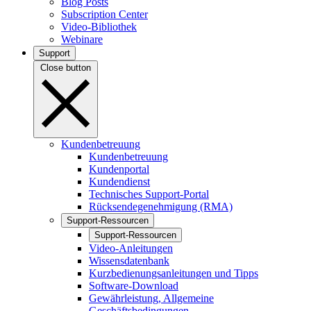
Blog Posts
Subscription Center
Video-Bibliothek
Webinare
Support
Close button
Kundenbetreuung
Kundenbetreuung
Kundenportal
Kundendienst
Technisches Support-Portal
Rücksendegenehmigung (RMA)
Support-Ressourcen
Support-Ressourcen
Video-Anleitungen
Wissensdatenbank
Kurzbedienungsanleitungen und Tipps
Software-Download
Gewährleistung, Allgemeine
Geschäftsbedingungen