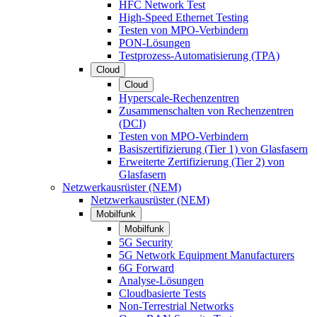
HFC Network Test
High-Speed Ethernet Testing
Testen von MPO-Verbindern
PON-Lösungen
Testprozess-Automatisierung (TPA)
Cloud
Cloud
Hyperscale-Rechenzentren
Zusammenschalten von Rechenzentren
(DCI)
Testen von MPO-Verbindern
Basiszertifizierung (Tier 1) von Glasfasern
Erweiterte Zertifizierung (Tier 2) von
Glasfasern
Netzwerkausrüster (NEM)
Netzwerkausrüster (NEM)
Mobilfunk
Mobilfunk
5G Security
5G Network Equipment Manufacturers
6G Forward
Analyse-Lösungen
Cloudbasierte Tests
Non-Terrestrial Networks