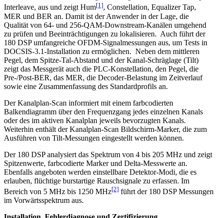
[1]
Interleave, aus und zeigt Hum
, Constellation, Equalizer Tap,
MER und BER an. Damit ist der Anwender in der Lage, die
Qualität von 64- und 256-QAM-Downstream-Kanälen umgehend
zu prüfen und Beeinträchtigungen zu lokalisieren. Auch führt der
180 DSP umfangreiche OFDM-Signalmessungen aus, um Tests in
DOCSIS-3.1-Installation zu ermöglichen. Neben dem mittleren
Pegel, dem Spitze-Tal-Abstand und der Kanal-Schräglage (Tilt)
zeigt das Messgerät auch die PLC-Konstellation, den Pegel, die
Pre-/Post-BER, das MER, die Decoder-Belastung im Zeitverlauf
sowie eine Zusammenfassung des Standardprofils an.
Der Kanalplan-Scan informiert mit einem farbcodierten
Balkendiagramm über den Frequenzgang jedes einzelnen Kanals
oder des im aktiven Kanalplan jeweils bevorzugten Kanals.
Weiterhin enthält der Kanalplan-Scan Bildschirm-Marker, die zum
Ausführen von Tilt-Messungen eingestellt werden können.
Der 180 DSP analysiert das Spektrum von 4 bis 205 MHz und zeigt
Spitzenwerte, farbcodierte Marker und Delta-Messwerte an.
Ebenfalls angeboten werden einstellbare Detektor-Modi, die es
erlauben, flüchtige burstartige Rauschsignale zu erfassen. Im
[2]
Bereich von 5 MHz bis 1250 MHz
führt der 180 DSP Messungen
im Vorwärtsspektrum aus.
Installation, Fehlerdiagnose und Zertifizierung