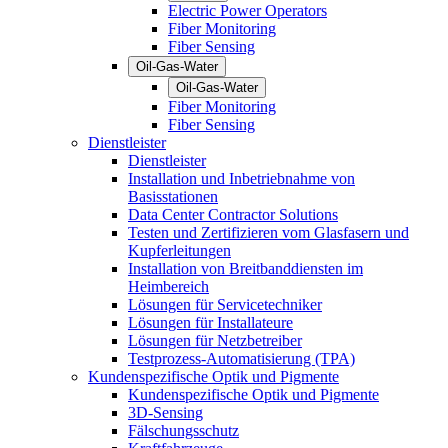
Electric Power Operators
Fiber Monitoring
Fiber Sensing
Oil-Gas-Water
Oil-Gas-Water
Fiber Monitoring
Fiber Sensing
Dienstleister
Dienstleister
Installation und Inbetriebnahme von
Basisstationen
Data Center Contractor Solutions
Testen und Zertifizieren vom Glasfasern und
Kupferleitungen
Installation von Breitbanddiensten im
Heimbereich
Lösungen für Servicetechniker
Lösungen für Installateure
Lösungen für Netzbetreiber
Testprozess-Automatisierung (TPA)
Kundenspezifische Optik und Pigmente
Kundenspezifische Optik und Pigmente
3D-Sensing
Fälschungsschutz