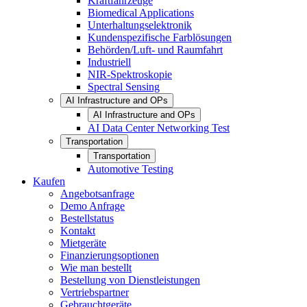
Kraftfahrzeuge
Biomedical Applications
Unterhaltungselektronik
Kundenspezifische Farblösungen
Behörden/Luft- und Raumfahrt
Industriell
NIR-Spektroskopie
Spectral Sensing
AI Infrastructure and OPs
AI Infrastructure and OPs
AI Data Center Networking Test
Transportation
Transportation
Automotive Testing
Kaufen
Angebotsanfrage
Demo Anfrage
Bestellstatus
Kontakt
Mietgeräte
Finanzierungsoptionen
Wie man bestellt
Bestellung von Dienstleistungen
Vertriebspartner
Gebrauchtgeräte