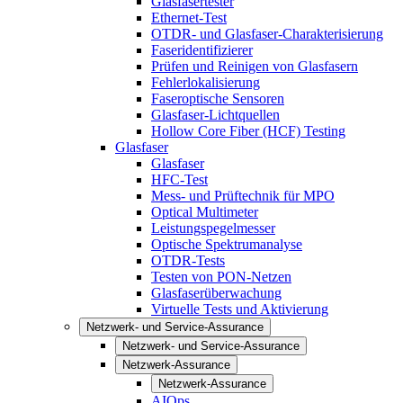
Glasfasertester
Ethernet-Test
OTDR- und Glasfaser-Charakterisierung
Faseridentifizierer
Prüfen und Reinigen von Glasfasern
Fehlerlokalisierung
Faseroptische Sensoren
Glasfaser-Lichtquellen
Hollow Core Fiber (HCF) Testing
Glasfaser
Glasfaser
HFC-Test
Mess- und Prüftechnik für MPO
Optical Multimeter
Leistungspegelmesser
Optische Spektrumanalyse
OTDR-Tests
Testen von PON-Netzen
Glasfaserüberwachung
Virtuelle Tests und Aktivierung
Netzwerk- und Service-Assurance
Netzwerk- und Service-Assurance
Netzwerk-Assurance
Netzwerk-Assurance
AIOps