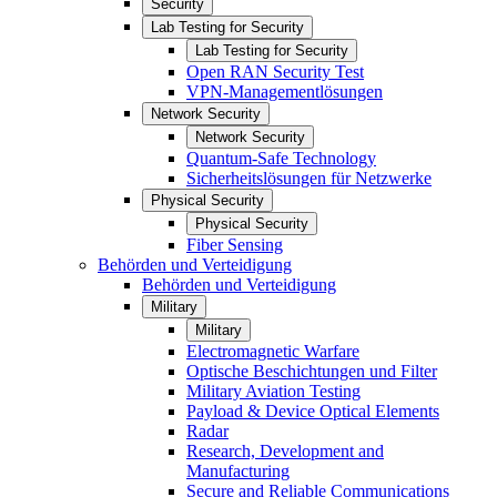
Security
Lab Testing for Security
Lab Testing for Security
Open RAN Security Test
VPN-Managementlösungen
Network Security
Network Security
Quantum-Safe Technology
Sicherheitslösungen für Netzwerke
Physical Security
Physical Security
Fiber Sensing
Behörden und Verteidigung
Behörden und Verteidigung
Military
Military
Electromagnetic Warfare
Optische Beschichtungen und Filter
Military Aviation Testing
Payload & Device Optical Elements
Radar
Research, Development and
Manufacturing
Secure and Reliable Communications