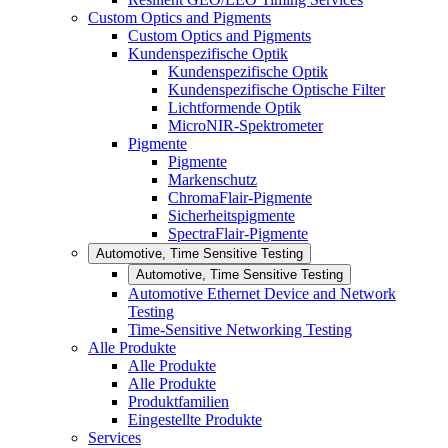
Custom Optics and Pigments
Custom Optics and Pigments
Kundenspezifische Optik
Kundenspezifische Optik
Kundenspezifische Optische Filter
Lichtformende Optik
MicroNIR-Spektrometer
Pigmente
Pigmente
Markenschutz
ChromaFlair-Pigmente
Sicherheitspigmente
SpectraFlair-Pigmente
Automotive, Time Sensitive Testing
Automotive, Time Sensitive Testing
Automotive Ethernet Device and Network
Testing
Time-Sensitive Networking Testing
Alle Produkte
Alle Produkte
Alle Produkte
Produktfamilien
Eingestellte Produkte
Services