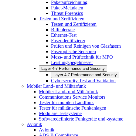
Paketaufzeichnung
Paket-Metadaten
Threat Forensics
Testen und Zertifizieren
Testen und Zertifizieren
Bitfehlerrate
Ethernet-Test
Faseridentifizierer
Prüfen und Reinigen von Glasfasern
Faseroptische Sensoren
Mess- und Prüftechnik für MPO
Leistungspegelmesser
Layer 4-7 Performance and Security
Layer 4-7 Performance and Security
Cybersecurity Test and Validation
Mobiler Land- und Militärfunk
Mobiler Land- und Militärfunk
Communications Service Monitors
Tester für mobilen Landfunk
Tester für militärische Funkanlagen
Modulare Testsysteme
Softwaredefinierte Funkgeräte und -systeme
Avionik
Avionik
ADS-B Compliance