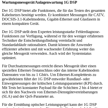
Wartungsmessgerät/Anlagenwartung 1G DSP
Der 1G DSP bietet alle Funktionen, die für das Testen des gesamten
Kabelnetzes benötigt werden. Er kombiniert Messungen für CATV,
DOCSIS-3.1-Kabelmodems, Gigabit-Ethernet und Glasfasern in
einem kompakten Gerät.
Der 1G DSP stellt dem Experten leistungsstarke Fehlerdiagnose-
Funktionen zur Verfügung, während er für den weniger erfahrenen
Techniker die Entscheidungsfindung vereinfacht und
Standardabläufe rationalisiert. Damit können die Anwender
effizienter arbeiten und mit wachsender Erfahrung weiter das
gleiche Messgerät verwenden. Auch wird der Systemstatus
optimiert.
Für Durchsatzmessungen erreicht dieses Messgerät über einen
speziellen Ethernet-Testanschluss oder das interne Kabelmodem
Datenraten von bis zu 1 Gbit/s. Um Ethernet-Kompletttests zu
gewährleisten führt der 1G DSP entweder Rundlauf- oder
Einwegmessungen der kritischen Leistungsparameter (KPI) durch.
Mit Tests bei konstanter Payload für die Schichten 2 bis 4 bietet er
sich für den Nachweis von Ethernet-Dienstgütevereinbarungen
(SLA) und der QoS-Parameter an.
Für die Ermittlung optischer Leistungspegel kann der 1G DSP