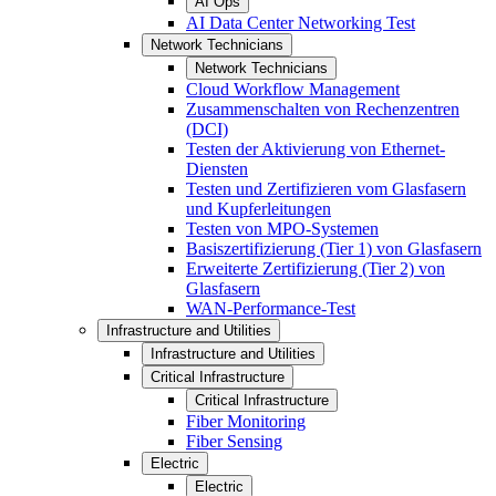
AI Ops
AI Data Center Networking Test
Network Technicians
Network Technicians
Cloud Workflow Management
Zusammenschalten von Rechenzentren
(DCI)
Testen der Aktivierung von Ethernet-
Diensten
Testen und Zertifizieren vom Glasfasern
und Kupferleitungen
Testen von MPO-Systemen
Basiszertifizierung (Tier 1) von Glasfasern
Erweiterte Zertifizierung (Tier 2) von
Glasfasern
WAN-Performance-Test
Infrastructure and Utilities
Infrastructure and Utilities
Critical Infrastructure
Critical Infrastructure
Fiber Monitoring
Fiber Sensing
Electric
Electric