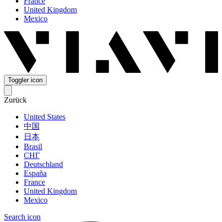
France
United Kingdom
Mexico
Toggler icon
Zurück
United States
中国
日本
Brasil
СНГ
Deutschland
España
France
United Kingdom
Mexico
Search icon