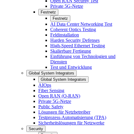
Open RAN Security Test
Private 5G-Netze
Festnetz
Festnetz
AI Data Center Networking Test
Coherent Optics Testing
Feldinstallation
Harden Security Defenses
High-Speed Ethernet Testing
Skalierbare Fertigung
Einführung von Technologien und
Diensten
Test und Entwicklung
Global System Integrators
Global System Integrators
AIOps
Fiber Sensing
Open RAN (O-RAN)
Private 5G-Netze
Public Safety
Lösungen für Netzbetreiber
Testprozess-Automatisierung (TPA)
Sicherheitslösungen für Netzwerke
Security