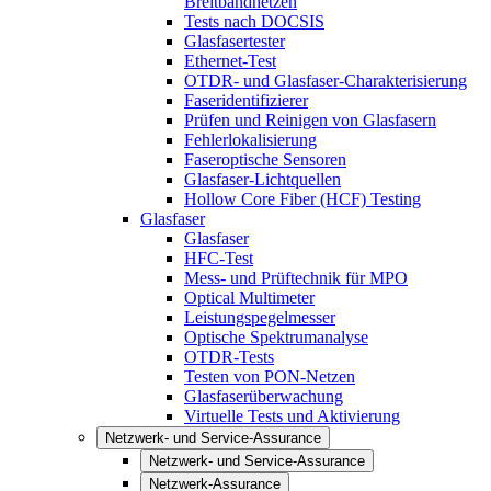
Breitbandnetzen
Tests nach DOCSIS
Glasfasertester
Ethernet-Test
OTDR- und Glasfaser-Charakterisierung
Faseridentifizierer
Prüfen und Reinigen von Glasfasern
Fehlerlokalisierung
Faseroptische Sensoren
Glasfaser-Lichtquellen
Hollow Core Fiber (HCF) Testing
Glasfaser
Glasfaser
HFC-Test
Mess- und Prüftechnik für MPO
Optical Multimeter
Leistungspegelmesser
Optische Spektrumanalyse
OTDR-Tests
Testen von PON-Netzen
Glasfaserüberwachung
Virtuelle Tests und Aktivierung
Netzwerk- und Service-Assurance
Netzwerk- und Service-Assurance
Netzwerk-Assurance