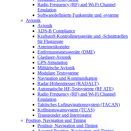
Radio Frequency (RF) and Wi-Fi Channel
Emulation
Softwaredefinierte Funkgeräte und -systeme
Avionik
Avionik
ADS-B Compliance
Kraftstoff-Kontrollmessgeräte und -Schnittstellen
für Flugzeuge
Antennenkoppler
Entfernungsmessgeräte (DME)
Glasfaser-Avionik
GPS-Simulation
Militärische Avionik
Modulare Testsysteme
Navigation und Kommunikation
Radar-Höhenmesser (RADALT)
Automatische HF-Testsysteme (RF ATE)
Radio Frequency (RF) and Wi-Fi Channel
Emulation
Taktisches Luftnavigationssystem (TACAN)
Kollisionswarnsystem (TCAS)
Transponder und Interrogator
Position, Navigation und Timing
Position, Navigation und Timing
Assured Position, Navigation and Timing