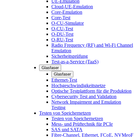
UE-Emulation
Cloud-UE-Emulation
Core-Emulation
Core-Test
O-CU-Simulator
O-CU-Test
O-DU-Test
O-RU-Test
Radio Frequency (RF) and Wi-Fi Channel
Emulation
Sicherheitsprüfung
Test-as-a-Service (TaaS)
Glasfaser
Glasfaser
Ethernet-Test
Hochgeschwindigkeitsnetze
Optische Testplattform für die Produktion
Cybersecurity Test and Validation
Network Impairment and Emulation
Testing
Testen von Speichernetzen
Testen von Speichernetzen
Mess- und Prüftechnik für PCIe
SAS und SATA
Fibre-Channel, Ethernet, FCoE, NVMeoF