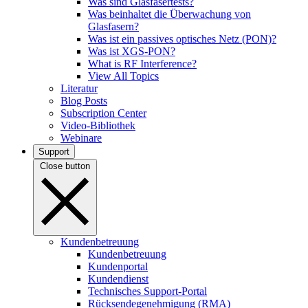
Was sind Glasfasertests?
Was beinhaltet die Überwachung von
Glasfasern?
Was ist ein passives optisches Netz (PON)?
Was ist XGS-PON?
What is RF Interference?
View All Topics
Literatur
Blog Posts
Subscription Center
Video-Bibliothek
Webinare
Support
Close button
Kundenbetreuung
Kundenbetreuung
Kundenportal
Kundendienst
Technisches Support-Portal
Rücksendegenehmigung (RMA)