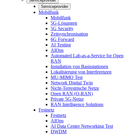
Serviceprovider
Serviceprovider
Mobilfunk
Mobilfunk
5G-Lösungen
5G Security
Zeitsynchronisation
6G Forward
AI Testing
AIOps
Automated Lab-as-a-Service for Open
RAN
Installation von Basisstationen
Lokalisierung von Interferenzen
MU-MIMO Test
Network Digital Twin
Nicht-Terrestrische Netze
Open RAN (O-RAN)
Private 5G-Netze
RAN Intelligence Solutions
Festnetz
Festnetz
AIOps
AI Data Center Networking Test
DWDM