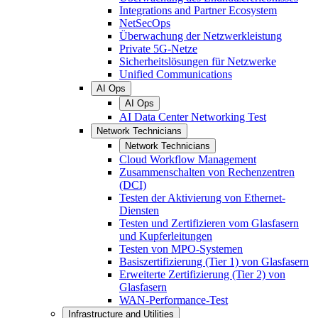
Integrations and Partner Ecosystem
NetSecOps
Überwachung der Netzwerkleistung
Private 5G-Netze
Sicherheitslösungen für Netzwerke
Unified Communications
AI Ops
AI Ops
AI Data Center Networking Test
Network Technicians
Network Technicians
Cloud Workflow Management
Zusammenschalten von Rechenzentren
(DCI)
Testen der Aktivierung von Ethernet-
Diensten
Testen und Zertifizieren vom Glasfasern
und Kupferleitungen
Testen von MPO-Systemen
Basiszertifizierung (Tier 1) von Glasfasern
Erweiterte Zertifizierung (Tier 2) von
Glasfasern
WAN-Performance-Test
Infrastructure and Utilities