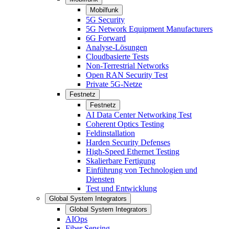
Mobilfunk
5G Security
5G Network Equipment Manufacturers
6G Forward
Analyse-Lösungen
Cloudbasierte Tests
Non-Terrestrial Networks
Open RAN Security Test
Private 5G-Netze
Festnetz
Festnetz
AI Data Center Networking Test
Coherent Optics Testing
Feldinstallation
Harden Security Defenses
High-Speed Ethernet Testing
Skalierbare Fertigung
Einführung von Technologien und
Diensten
Test und Entwicklung
Global System Integrators
Global System Integrators
AIOps
Fiber Sensing