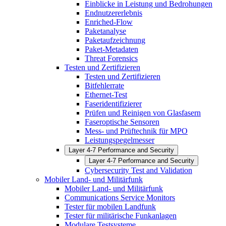
Einblicke in Leistung und Bedrohungen
Endnutzererlebnis
Enriched-Flow
Paketanalyse
Paketaufzeichnung
Paket-Metadaten
Threat Forensics
Testen und Zertifizieren
Testen und Zertifizieren
Bitfehlerrate
Ethernet-Test
Faseridentifizierer
Prüfen und Reinigen von Glasfasern
Faseroptische Sensoren
Mess- und Prüftechnik für MPO
Leistungspegelmesser
Layer 4-7 Performance and Security
Layer 4-7 Performance and Security
Cybersecurity Test and Validation
Mobiler Land- und Militärfunk
Mobiler Land- und Militärfunk
Communications Service Monitors
Tester für mobilen Landfunk
Tester für militärische Funkanlagen
Modulare Testsysteme