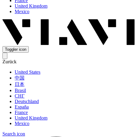
France
United Kingdom
Mexico
Toggler icon
Zurück
United States
中国
日本
Brasil
СНГ
Deutschland
España
France
United Kingdom
Mexico
Search icon