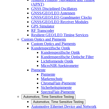
(APNT)
GNSS Disciplined Oscillators
GNSS/GEO/LEO Antennen
GNSS/GEO/LEO Grandmaster Clocks
GNSS/GEO/LEO Receiver Modules
GPS Simulator
RF Transcoder
Resilient GEO/LEO Timing Services
Custom Optics and Pigments
Custom Optics and Pigments
Kundenspezifische Optik
Kundenspezifische Optik
Kundenspezifische Optische Filter
Lichtformende Optik
MicroNIR-Spektrometer
Pigmente
Pigmente
Markenschutz
ChromaFlair-Pigmente
Sicherheitspigmente
SpectraFlair-Pigmente
Automotive, Time Sensitive Testing
Automotive, Time Sensitive Testing
Automotive Ethernet Device and Network