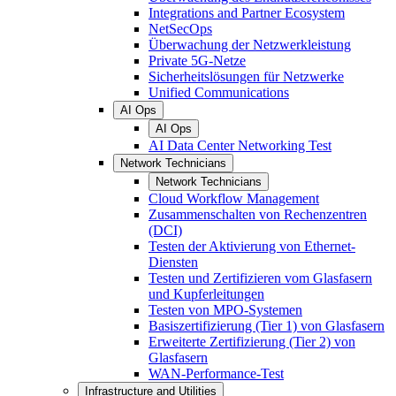
Integrations and Partner Ecosystem
NetSecOps
Überwachung der Netzwerkleistung
Private 5G-Netze
Sicherheitslösungen für Netzwerke
Unified Communications
AI Ops
AI Ops
AI Data Center Networking Test
Network Technicians
Network Technicians
Cloud Workflow Management
Zusammenschalten von Rechenzentren
(DCI)
Testen der Aktivierung von Ethernet-
Diensten
Testen und Zertifizieren vom Glasfasern
und Kupferleitungen
Testen von MPO-Systemen
Basiszertifizierung (Tier 1) von Glasfasern
Erweiterte Zertifizierung (Tier 2) von
Glasfasern
WAN-Performance-Test
Infrastructure and Utilities