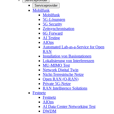
Serviceprovider
Serviceprovider
Mobilfunk
Mobilfunk
5G-Lösungen
5G Security
Zeitsynchronisation
6G Forward
AI Testing
AIOps
Automated Lab-as-a-Service for Open
RAN
Installation von Basisstationen
Lokalisierung von Interferenzen
MU-MIMO Test
Network Digital Twin
Nicht-Terrestrische Netze
Open RAN (O-RAN)
Private 5G-Netze
RAN Intelligence Solutions
Festnetz
Festnetz
AIOps
AI Data Center Networking Test
DWDM