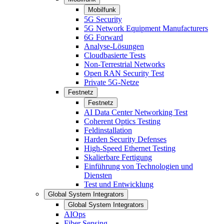
Mobilfunk
5G Security
5G Network Equipment Manufacturers
6G Forward
Analyse-Lösungen
Cloudbasierte Tests
Non-Terrestrial Networks
Open RAN Security Test
Private 5G-Netze
Festnetz
Festnetz
AI Data Center Networking Test
Coherent Optics Testing
Feldinstallation
Harden Security Defenses
High-Speed Ethernet Testing
Skalierbare Fertigung
Einführung von Technologien und
Diensten
Test und Entwicklung
Global System Integrators
Global System Integrators
AIOps
Fiber Sensing