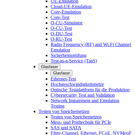
UE-Emulation
Cloud-UE-Emulation
Core-Emulation
Core-Test
O-CU-Simulator
O-CU-Test
O-DU-Test
O-RU-Test
Radio Frequency (RF) and Wi-Fi Channel
Emulation
Sicherheitsprüfung
Test-as-a-Service (TaaS)
Glasfaser
Glasfaser
Ethernet-Test
Hochgeschwindigkeitsnetze
Optische Testplattform für die Produktion
Cybersecurity Test and Validation
Network Impairment and Emulation
Testing
Testen von Speichernetzen
Testen von Speichernetzen
Mess- und Prüftechnik für PCIe
SAS und SATA
Fibre-Channel, Ethernet, FCoE, NVMeoF