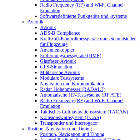
Radio Frequency (RF) and Wi-Fi Channel
Emulation
Softwaredefinierte Funkgeräte und -systeme
Avionik
Avionik
ADS-B Compliance
Kraftstoff-Kontrollmessgeräte und -Schnittstellen
für Flugzeuge
Antennenkoppler
Entfernungsmessgeräte (DME)
Glasfaser-Avionik
GPS-Simulation
Militärische Avionik
Modulare Testsysteme
Navigation und Kommunikation
Radar-Höhenmesser (RADALT)
Automatische HF-Testsysteme (RF ATE)
Radio Frequency (RF) and Wi-Fi Channel
Emulation
Taktisches Luftnavigationssystem (TACAN)
Kollisionswarnsystem (TCAS)
Transponder und Interrogator
Position, Navigation und Timing
Position, Navigation und Timing
Assured Position, Navigation and Timing