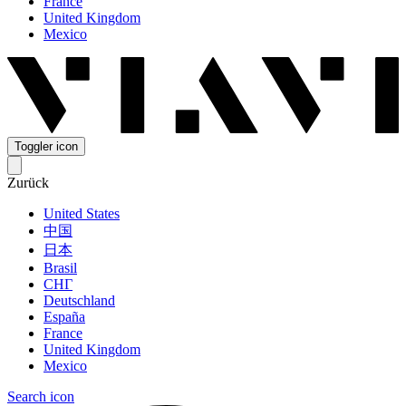
France
United Kingdom
Mexico
Toggler icon
Zurück
United States
中国
日本
Brasil
СНГ
Deutschland
España
France
United Kingdom
Mexico
Search icon