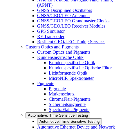
(APNT)
GNSS Disciplined Oscillators
GNSS/GEO/LEO Antennen
GNSS/GEO/LEO Grandmaster Clocks
GNSS/GEO/LEO Receiver Modules
GPS Simulator
RF Transcoder
Resilient GEO/LEO Timing Services
Custom Optics and Pigments
Custom Optics and Pigments
Kundenspezifische Optik
Kundenspezifische Optik
Kundenspezifische Optische Filter
Lichtformende Optik
MicroNIR-Spektrometer
Pigmente
Pigmente
Markenschutz
ChromaFlair-Pigmente
Sicherheitspigmente
SpectraFlair-Pigmente
Automotive, Time Sensitive Testing
Automotive, Time Sensitive Testing
Automotive Ethernet Device and Network