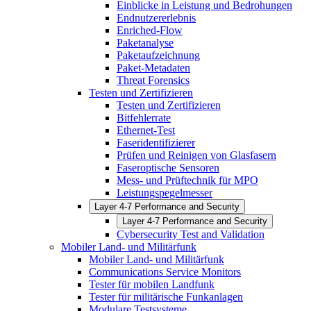
Einblicke in Leistung und Bedrohungen
Endnutzererlebnis
Enriched-Flow
Paketanalyse
Paketaufzeichnung
Paket-Metadaten
Threat Forensics
Testen und Zertifizieren
Testen und Zertifizieren
Bitfehlerrate
Ethernet-Test
Faseridentifizierer
Prüfen und Reinigen von Glasfasern
Faseroptische Sensoren
Mess- und Prüftechnik für MPO
Leistungspegelmesser
Layer 4-7 Performance and Security
Layer 4-7 Performance and Security
Cybersecurity Test and Validation
Mobiler Land- und Militärfunk
Mobiler Land- und Militärfunk
Communications Service Monitors
Tester für mobilen Landfunk
Tester für militärische Funkanlagen
Modulare Testsysteme