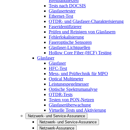
Breitbandnetzen
Tests nach DOCSIS
Glasfasertester
Ethernet-Test
OTDR- und Glasfaser-Charakterisierung
Faseridentifizierer
Prüfen und Reinigen von Glasfasern
Fehlerlokalisierung
Faseroptische Sensoren
Glasfaser-Lichtquellen
Hollow Core Fiber (HCF) Testing
Glasfaser
Glasfaser
HFC-Test
Mess- und Prüftechnik für MPO
Optical Multimeter
Leistungspegelmesser
Optische Spektrumanalyse
OTDR-Tests
Testen von PON-Netzen
Glasfaserüberwachung
Virtuelle Tests und Aktivierung
Netzwerk- und Service-Assurance
Netzwerk- und Service-Assurance
Netzwerk-Assurance