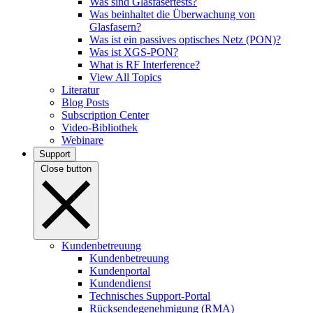
Was sind Glasfasertests?
Was beinhaltet die Überwachung von
Glasfasern?
Was ist ein passives optisches Netz (PON)?
Was ist XGS-PON?
What is RF Interference?
View All Topics
Literatur
Blog Posts
Subscription Center
Video-Bibliothek
Webinare
Support
Close button
Kundenbetreuung
Kundenbetreuung
Kundenportal
Kundendienst
Technisches Support-Portal
Rücksendegenehmigung (RMA)