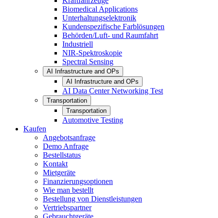
Kraftfahrzeuge
Biomedical Applications
Unterhaltungselektronik
Kundenspezifische Farblösungen
Behörden/Luft- und Raumfahrt
Industriell
NIR-Spektroskopie
Spectral Sensing
AI Infrastructure and OPs
AI Infrastructure and OPs
AI Data Center Networking Test
Transportation
Transportation
Automotive Testing
Kaufen
Angebotsanfrage
Demo Anfrage
Bestellstatus
Kontakt
Mietgeräte
Finanzierungsoptionen
Wie man bestellt
Bestellung von Dienstleistungen
Vertriebspartner
Gebrauchtgeräte