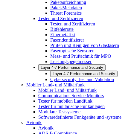
Paketaufzeichnung
Paket-Metadaten
Threat Forensics
Testen und Zertifizieren
Testen und Zertifizieren
Bitfehlerrate
Ethernet-Test
Faseridentifizierer
Prüfen und Reinigen von Glasfasern
Faseroptische Sensoren
Mess- und Prüftechnik für MPO
Leistungspegelmesser
Layer 4-7 Performance and Security
Layer 4-7 Performance and Security
Cybersecurity Test and Validation
Mobiler Land- und Militärfunk
Mobiler Land- und Militärfunk
Communications Service Monitors
Tester für mobilen Landfunk
Tester für militärische Funkanlagen
Modulare Testsysteme
Softwaredefinierte Funkgeräte und -systeme
Avionik
Avionik
ADS-B Compliance