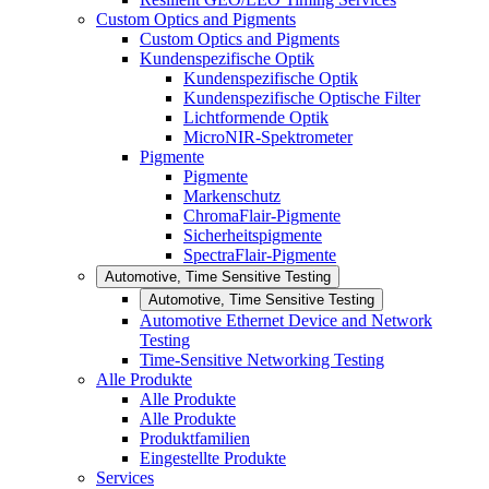
Custom Optics and Pigments
Custom Optics and Pigments
Kundenspezifische Optik
Kundenspezifische Optik
Kundenspezifische Optische Filter
Lichtformende Optik
MicroNIR-Spektrometer
Pigmente
Pigmente
Markenschutz
ChromaFlair-Pigmente
Sicherheitspigmente
SpectraFlair-Pigmente
Automotive, Time Sensitive Testing
Automotive, Time Sensitive Testing
Automotive Ethernet Device and Network
Testing
Time-Sensitive Networking Testing
Alle Produkte
Alle Produkte
Alle Produkte
Produktfamilien
Eingestellte Produkte
Services