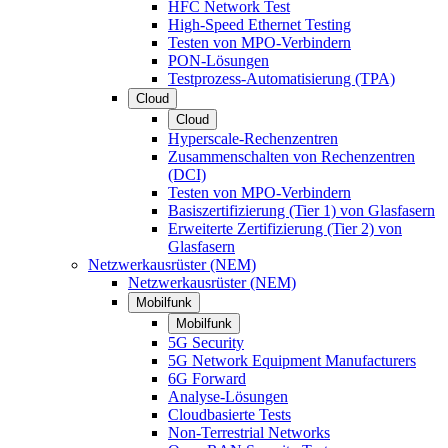
HFC Network Test
High-Speed Ethernet Testing
Testen von MPO-Verbindern
PON-Lösungen
Testprozess-Automatisierung (TPA)
Cloud
Cloud
Hyperscale-Rechenzentren
Zusammenschalten von Rechenzentren
(DCI)
Testen von MPO-Verbindern
Basiszertifizierung (Tier 1) von Glasfasern
Erweiterte Zertifizierung (Tier 2) von
Glasfasern
Netzwerkausrüster (NEM)
Netzwerkausrüster (NEM)
Mobilfunk
Mobilfunk
5G Security
5G Network Equipment Manufacturers
6G Forward
Analyse-Lösungen
Cloudbasierte Tests
Non-Terrestrial Networks