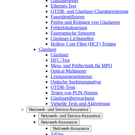
Glasfasertester
Ethernet-Test
OTDR- und Glasfaser-Charakterisierung
Faseridentifizierer
Prüfen und Reinigen von Glasfasern
Fehlerlokalisierung
Faseroptische Sensoren
Glasfaser-Lichtquellen
Hollow Core Fiber (HCF) Testing
Glasfaser
Glasfaser
HFC-Test
Mess- und Prüftechnik für MPO
Optical Multimeter
Leistungspegelmesser
Optische Spektrumanalyse
OTDR-Tests
Testen von PON-Netzen
Glasfaserüberwachung
Virtuelle Tests und Aktivierung
Netzwerk- und Service-Assurance
Netzwerk- und Service-Assurance
Netzwerk-Assurance
Netzwerk-Assurance
AIOps