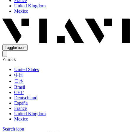
France
United Kingdom
Mexico
Toggler icon
Zurück
United States
中国
日本
Brasil
СНГ
Deutschland
España
France
United Kingdom
Mexico
Search icon