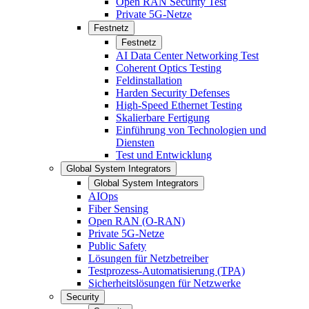
Open RAN Security Test
Private 5G-Netze
Festnetz
Festnetz
AI Data Center Networking Test
Coherent Optics Testing
Feldinstallation
Harden Security Defenses
High-Speed Ethernet Testing
Skalierbare Fertigung
Einführung von Technologien und
Diensten
Test und Entwicklung
Global System Integrators
Global System Integrators
AIOps
Fiber Sensing
Open RAN (O-RAN)
Private 5G-Netze
Public Safety
Lösungen für Netzbetreiber
Testprozess-Automatisierung (TPA)
Sicherheitslösungen für Netzwerke
Security