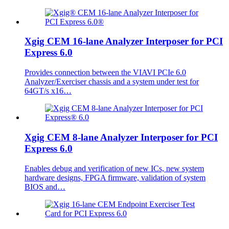
Xgig CEM 16-lane Analyzer Interposer for PCI
Express 6.0
Provides connection between the VIAVI PCIe 6.0
Analyzer/Exerciser chassis and a system under test for
64GT/s x16…
Xgig CEM 8-lane Analyzer Interposer for PCI
Express 6.0
Enables debug and verification of new ICs, new system
hardware designs, FPGA firmware, validation of system
BIOS and…