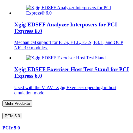
Xgig EDSFF Analyzer Interposers for PCI
Express 6.0
Mechanical support for E1.S, E1.L, E3.S, E3.L, and OCP
NIC 3.0 modules.
Xgig EDSFF Exerciser Host Test Stand for PCI
Express 6.0
Used with the VIAVI Xgig Exerciser operating in host
emulation mode
Mehr Produkte
PCIe 5.0
PCIe 5.0