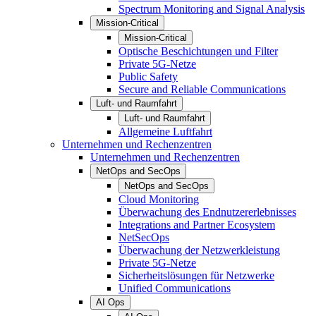
Spectrum Monitoring and Signal Analysis
Mission-Critical
Mission-Critical
Optische Beschichtungen und Filter
Private 5G-Netze
Public Safety
Secure and Reliable Communications
Luft- und Raumfahrt
Luft- und Raumfahrt
Allgemeine Luftfahrt
Unternehmen und Rechenzentren
Unternehmen und Rechenzentren
NetOps and SecOps
NetOps and SecOps
Cloud Monitoring
Überwachung des Endnutzererlebnisses
Integrations and Partner Ecosystem
NetSecOps
Überwachung der Netzwerkleistung
Private 5G-Netze
Sicherheitslösungen für Netzwerke
Unified Communications
AI Ops