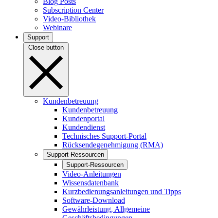
Blog Posts
Subscription Center
Video-Bibliothek
Webinare
Support
Close button
Kundenbetreuung
Kundenbetreuung
Kundenportal
Kundendienst
Technisches Support-Portal
Rücksendegenehmigung (RMA)
Support-Ressourcen
Support-Ressourcen
Video-Anleitungen
Wissensdatenbank
Kurzbedienungsanleitungen und Tipps
Software-Download
Gewährleistung, Allgemeine
Geschäftsbedingungen