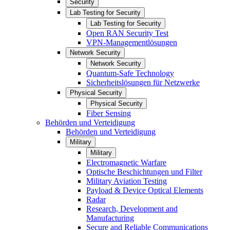
Security
Lab Testing for Security
Lab Testing for Security
Open RAN Security Test
VPN-Managementlösungen
Network Security
Network Security
Quantum-Safe Technology
Sicherheitslösungen für Netzwerke
Physical Security
Physical Security
Fiber Sensing
Behörden und Verteidigung
Behörden und Verteidigung
Military
Military
Electromagnetic Warfare
Optische Beschichtungen und Filter
Military Aviation Testing
Payload & Device Optical Elements
Radar
Research, Development and
Manufacturing
Secure and Reliable Communications