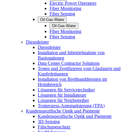
Electric Power Operators
Fiber Monitoring
Fiber Sensing
Oil-Gas-Water
Oil-Gas-Water
Fiber Monitoring
Fiber Sensing
Dienstleister
Dienstleister
Installation und Inbetriebnahme von
Basisstationen
Data Center Contractor Solutions
Testen und Zertifizieren vom Glasfasern und
Kupferleitungen
Installation von Breitbanddiensten im
Heimbereich
Lösungen für Servicetechniker
Lösungen für Installateure
Lösungen für Netzbetreiber
Testprozess-Automatisierung (TPA)
Kundenspezifische Optik und Pigmente
Kundenspezifische Optik und Pigmente
3D-Sensing
Fälschungsschutz