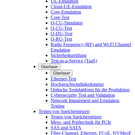
UE-Emulation
Cloud-UE-Emulation
Core-Emulation
Core-Test
O-CU-Simulator
O-CU-Test
O-DU-Test
O-RU-Test
Radio Frequency (RF) and Wi-Fi Channel
Emulation
Sicherheitsprüfung
Test-as-a-Service (TaaS)
Glasfaser
Glasfaser
Ethernet-Test
Hochgeschwindigkeitsnetze
Optische Testplattform für die Produktion
Cybersecurity Test and Validation
Network Impairment and Emulation
Testing
Testen von Speichernetzen
Testen von Speichernetzen
Mess- und Prüftechnik für PCIe
SAS und SATA
Fibre-Channel, Ethernet, FCoE, NVMeoF