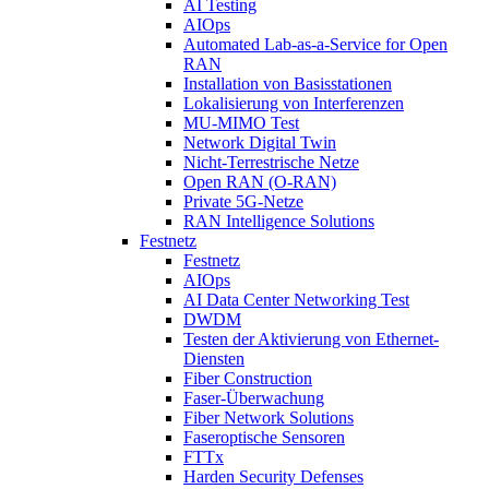
AI Testing
AIOps
Automated Lab-as-a-Service for Open
RAN
Installation von Basisstationen
Lokalisierung von Interferenzen
MU-MIMO Test
Network Digital Twin
Nicht-Terrestrische Netze
Open RAN (O-RAN)
Private 5G-Netze
RAN Intelligence Solutions
Festnetz
Festnetz
AIOps
AI Data Center Networking Test
DWDM
Testen der Aktivierung von Ethernet-
Diensten
Fiber Construction
Faser-Überwachung
Fiber Network Solutions
Faseroptische Sensoren
FTTx
Harden Security Defenses