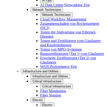
AI Ops
AI Data Center Networking Test
Network Technicians
Network Technicians
Cloud Workflow Management
Zusammenschalten von Rechenzentren
(DCI)
Testen der Aktivierung von Ethernet-
Diensten
Testen und Zertifizieren vom Glasfasern
und Kupferleitungen
Testen von MPO-Systemen
Basiszertifizierung (Tier 1) von Glasfasern
Erweiterte Zertifizierung (Tier 2) von
Glasfasern
WAN-Performance-Test
Infrastructure and Utilities
Infrastructure and Utilities
Critical Infrastructure
Critical Infrastructure
Fiber Monitoring
Fiber Sensing
Electric
Electric