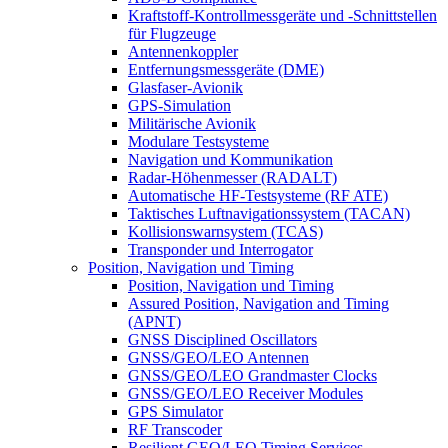
Kraftstoff-Kontrollmessgeräte und -Schnittstellen
für Flugzeuge
Antennenkoppler
Entfernungsmessgeräte (DME)
Glasfaser-Avionik
GPS-Simulation
Militärische Avionik
Modulare Testsysteme
Navigation und Kommunikation
Radar-Höhenmesser (RADALT)
Automatische HF-Testsysteme (RF ATE)
Taktisches Luftnavigationssystem (TACAN)
Kollisionswarnsystem (TCAS)
Transponder und Interrogator
Position, Navigation und Timing
Position, Navigation und Timing
Assured Position, Navigation and Timing
(APNT)
GNSS Disciplined Oscillators
GNSS/GEO/LEO Antennen
GNSS/GEO/LEO Grandmaster Clocks
GNSS/GEO/LEO Receiver Modules
GPS Simulator
RF Transcoder
Resilient GEO/LEO Timing Services