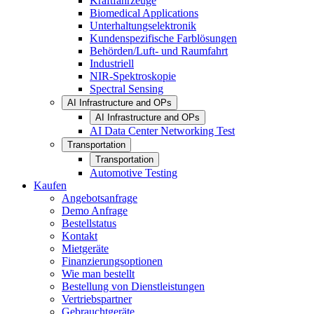
Kraftfahrzeuge
Biomedical Applications
Unterhaltungselektronik
Kundenspezifische Farblösungen
Behörden/Luft- und Raumfahrt
Industriell
NIR-Spektroskopie
Spectral Sensing
AI Infrastructure and OPs
AI Infrastructure and OPs
AI Data Center Networking Test
Transportation
Transportation
Automotive Testing
Kaufen
Angebotsanfrage
Demo Anfrage
Bestellstatus
Kontakt
Mietgeräte
Finanzierungsoptionen
Wie man bestellt
Bestellung von Dienstleistungen
Vertriebspartner
Gebrauchtgeräte