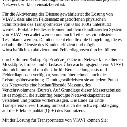
Netzwerk wirklich einsatzbereit ist.
Für die Aktivierung der Dienste gewährleistet die Lösung von
VIAVI, dass alle im Feldeinsatz angetroffenen physischen
Schnittstellen des Transportnetzes von 0 bis 100G unterstützt
werden. Portable Feldtester können mit dem cloudbasierten System
von VIAVI verwaltet werden und auch Teil eines virtualisierten
Testablaufs werden. Damit entsteht eine flexible Umgebung, die es
erlaubt, die Dienste des Kunden effizient und möglichst
wirtschaftlich zu aktivieren und Fehlerdiagnosen durchzuführen.
durchzuführen.&nbsp;</p>\r\n\r\n<p>Die im Netzwerk installierten
Messköpfe, Probes und Glasfaser-Überwachungsgeräte von VIAVI
sind nicht nur rund um die Uhr für Bereitstellungstests und
Fehlerdiagnosen verfügbar, sondern übernehmen auch die
Leistungsüberwachung. Damit gewährleisten sie an jedem Punkt
des Netzwerks eine hochauflösende Messung des
Verkehrsvolumens (Bursts). Auf Grundlage dieser Messergebnisse
ist es möglich, die zukünftig benötigte Netzwerkkapazität zu
verstehen und präzise vorherzusagen. Die Ende-zu-Ende
Transparenz dieser Lösung umfasst auch die Schwerpunktlegung
auf die Erlebnisqualität (QoE) des Endnutzers.
Mit der Lösung für Transportnetze von VIAVI können Sie: