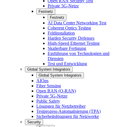
Open RAN Security Test
Private 5G-Netze
Festnetz
Festnetz
AI Data Center Networking Test
Coherent Optics Testing
Feldinstallation
Harden Security Defenses
High-Speed Ethernet Testing
Skalierbare Fertigung
Einführung von Technologien und
Diensten
Test und Entwicklung
Global System Integrators
Global System Integrators
AIOps
Fiber Sensing
Open RAN (O-RAN)
Private 5G-Netze
Public Safety
Lösungen für Netzbetreiber
Testprozess-Automatisierung (TPA)
Sicherheitslösungen für Netzwerke
Security