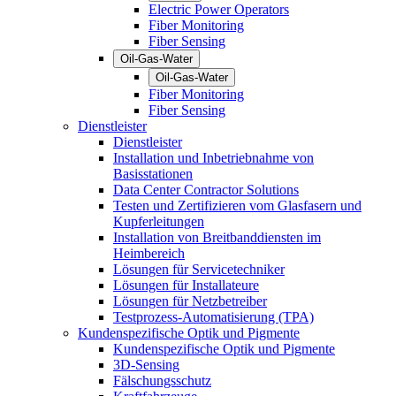
Electric Power Operators
Fiber Monitoring
Fiber Sensing
Oil-Gas-Water
Oil-Gas-Water
Fiber Monitoring
Fiber Sensing
Dienstleister
Dienstleister
Installation und Inbetriebnahme von
Basisstationen
Data Center Contractor Solutions
Testen und Zertifizieren vom Glasfasern und
Kupferleitungen
Installation von Breitbanddiensten im
Heimbereich
Lösungen für Servicetechniker
Lösungen für Installateure
Lösungen für Netzbetreiber
Testprozess-Automatisierung (TPA)
Kundenspezifische Optik und Pigmente
Kundenspezifische Optik und Pigmente
3D-Sensing
Fälschungsschutz