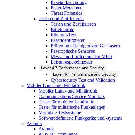
Paketaufzeichnung
Paket-Metadaten
Threat Forensics
Testen und Zertifizieren
Testen und Zertifizieren
Bitfehlerrate
Ethernet-Test
Faseridentifizierer
Prüfen und Reinigen von Glasfasern
Faseroptische Sensoren
Mess- und Prüftechnik für MPO
Leistungspegelmesser
Layer 4-7 Performance and Security
Layer 4-7 Performance and Security
Cybersecurity Test and Validation
Mobiler Land- und Militärfunk
Mobiler Land- und Militärfunk
Communications Service Monitors
Tester für mobilen Landfunk
Tester für militärische Funkanlagen
Modulare Testsysteme
Softwaredefinierte Funkgeräte und -systeme
Avionik
Avionik
ADS-B Compliance