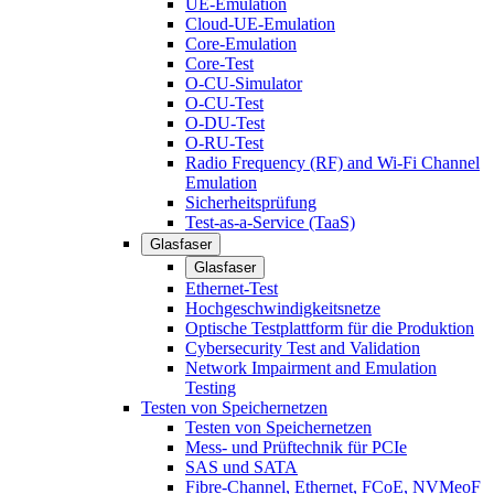
UE-Emulation
Cloud-UE-Emulation
Core-Emulation
Core-Test
O-CU-Simulator
O-CU-Test
O-DU-Test
O-RU-Test
Radio Frequency (RF) and Wi-Fi Channel
Emulation
Sicherheitsprüfung
Test-as-a-Service (TaaS)
Glasfaser
Glasfaser
Ethernet-Test
Hochgeschwindigkeitsnetze
Optische Testplattform für die Produktion
Cybersecurity Test and Validation
Network Impairment and Emulation
Testing
Testen von Speichernetzen
Testen von Speichernetzen
Mess- und Prüftechnik für PCIe
SAS und SATA
Fibre-Channel, Ethernet, FCoE, NVMeoF