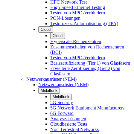
HFC Network Test
High-Speed Ethernet Testing
Testen von MPO-Verbindern
PON-Lösungen
Testprozess-Automatisierung (TPA)
Cloud
Cloud
Hyperscale-Rechenzentren
Zusammenschalten von Rechenzentren
(DCI)
Testen von MPO-Verbindern
Basiszertifizierung (Tier 1) von Glasfasern
Erweiterte Zertifizierung (Tier 2) von
Glasfasern
Netzwerkausrüster (NEM)
Netzwerkausrüster (NEM)
Mobilfunk
Mobilfunk
5G Security
5G Network Equipment Manufacturers
6G Forward
Analyse-Lösungen
Cloudbasierte Tests
Non-Terrestrial Networks