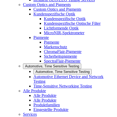
Custom Optics and Pigments
Custom Optics and Pigments
Kundenspezifische Optik
Kundenspezifische Optik
Kundenspezifische Optische Filter
Lichtformende Optik
MicroNIR-Spektrometer
Pigmente
Pigmente
Markenschutz
ChromaFlair-Pigmente
Sicherheitspigmente
SpectraFlair-Pigmente
Automotive, Time Sensitive Testing
Automotive, Time Sensitive Testing
Automotive Ethernet Device and Network
Testing
Time-Sensitive Networking Testing
Alle Produkte
Alle Produkte
Alle Produkte
Produktfamilien
Eingestellte Produkte
Services