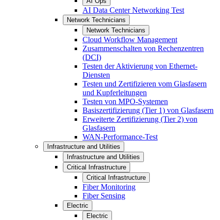
AI Ops
AI Data Center Networking Test
Network Technicians
Network Technicians
Cloud Workflow Management
Zusammenschalten von Rechenzentren
(DCI)
Testen der Aktivierung von Ethernet-
Diensten
Testen und Zertifizieren vom Glasfasern
und Kupferleitungen
Testen von MPO-Systemen
Basiszertifizierung (Tier 1) von Glasfasern
Erweiterte Zertifizierung (Tier 2) von
Glasfasern
WAN-Performance-Test
Infrastructure and Utilities
Infrastructure and Utilities
Critical Infrastructure
Critical Infrastructure
Fiber Monitoring
Fiber Sensing
Electric
Electric