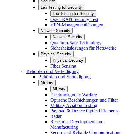
Security
Lab Testing for Security
Lab Testing for Security
Open RAN Security Test
VPN-Managementlösungen
Network Security
Network Security
Quantum-Safe Technology
Sicherheitslösungen für Netzwerke
Physical Security
Physical Security
Fiber Sensing
Behörden und Verteidigung
Behörden und Verteidigung
Military
Military
Electromagnetic Warfare
Optische Beschichtungen und Filter
Military Aviation Testing
Payload & Device Optical Elements
Radar
Research, Development and
Manufacturing
Secure and Reliable Communications