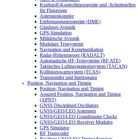
Kraftstoff-Kontrollmessgeräte und -Schnittstellen
für Flugzeuge
Antennenkoppler
Entfernungsmessgeräte (DME)
Glasfaser-Avionik
GPS-Simulation
Militärische Avionik
Modulare Testsysteme
Navigation und Kommunikation
Radar-Höhenmesser (RADALT)
Automatische HF-Testsysteme (RF ATE)
Taktisches Luftnavigationssystem (TACAN)
Kollisionswarnsystem (TCAS)
Transponder und Interrogator
Position, Navigation und Timing
Position, Navigation und Timing
Assured Position, Navigation and Timing
(APNT)
GNSS Disciplined Oscillators
GNSS/GEO/LEO Antennen
GNSS/GEO/LEO Grandmaster Clocks
GNSS/GEO/LEO Receiver Modules
GPS Simulator
RF Transcoder
Resilient GEO/LEO Timing Services