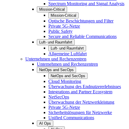
Spectrum Monitoring and Signal Analysis
Mission-Critical
Mission-Critical
Optische Beschichtungen und Filter
Private 5G-Netze
Public Safety
Secure and Reliable Communications
Luft- und Raumfahrt
Luft- und Raumfahrt
Allgemeine Luftfahrt
Unternehmen und Rechenzentren
Unternehmen und Rechenzentren
NetOps and SecOps
NetOps and SecOps
Cloud Monitoring
Überwachung des Endnutzererlebnisses
Integrations and Partner Ecosystem
NetSecOps
Überwachung der Netzwerkleistung
Private 5G-Netze
Sicherheitslösungen für Netzwerke
Unified Communications
AI Ops