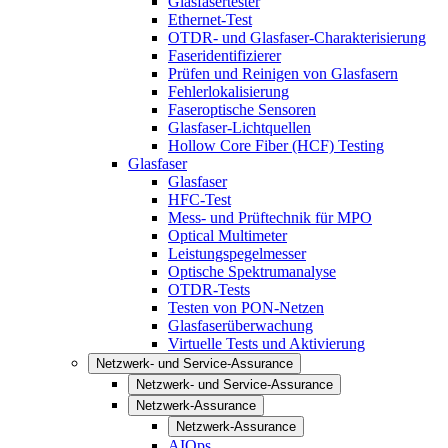
Glasfasertester
Ethernet-Test
OTDR- und Glasfaser-Charakterisierung
Faseridentifizierer
Prüfen und Reinigen von Glasfasern
Fehlerlokalisierung
Faseroptische Sensoren
Glasfaser-Lichtquellen
Hollow Core Fiber (HCF) Testing
Glasfaser
Glasfaser
HFC-Test
Mess- und Prüftechnik für MPO
Optical Multimeter
Leistungspegelmesser
Optische Spektrumanalyse
OTDR-Tests
Testen von PON-Netzen
Glasfaserüberwachung
Virtuelle Tests und Aktivierung
Netzwerk- und Service-Assurance
Netzwerk- und Service-Assurance
Netzwerk-Assurance
Netzwerk-Assurance
AIOps