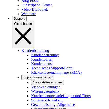
Blog Posts
Subscription Center
Video-Bibliothek
Webinare
Support
Close button
Kundenbetreuung
Kundenbetreuung
Kundenportal
Kundendienst
Technisches Support-Portal
Rücksendegenehmigung (RMA)
Support-Ressourcen
Support-Ressourcen
Video-Anleitungen
Wissensdatenbank
Kurzbedienungsanleitungen und Tipps
Software-Download
Gewährleistung, Allgemeine
Geschäftsbedingungen