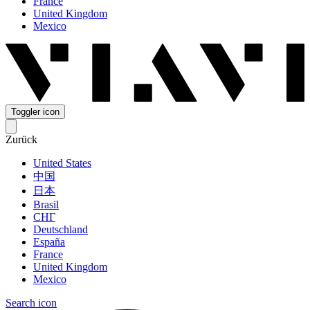
France
United Kingdom
Mexico
Toggler icon
Zurück
United States
中国
日本
Brasil
СНГ
Deutschland
España
France
United Kingdom
Mexico
Search icon