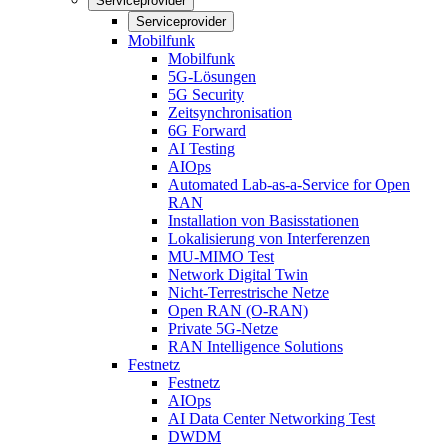
Serviceprovider
Serviceprovider
Mobilfunk
Mobilfunk
5G-Lösungen
5G Security
Zeitsynchronisation
6G Forward
AI Testing
AIOps
Automated Lab-as-a-Service for Open
RAN
Installation von Basisstationen
Lokalisierung von Interferenzen
MU-MIMO Test
Network Digital Twin
Nicht-Terrestrische Netze
Open RAN (O-RAN)
Private 5G-Netze
RAN Intelligence Solutions
Festnetz
Festnetz
AIOps
AI Data Center Networking Test
DWDM