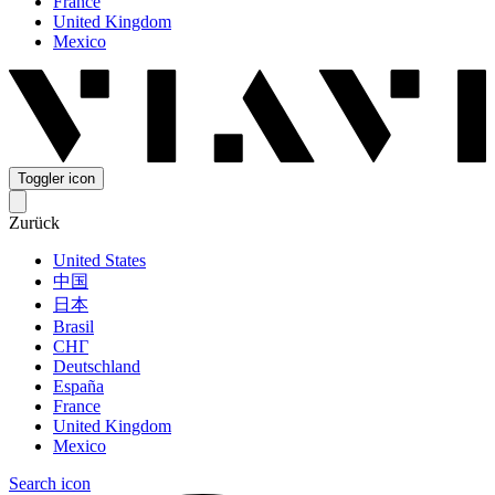
France
United Kingdom
Mexico
Toggler icon
Zurück
United States
中国
日本
Brasil
СНГ
Deutschland
España
France
United Kingdom
Mexico
Search icon