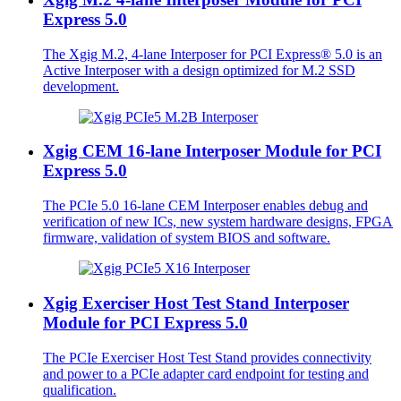
Express 5.0
The Xgig M.2, 4-lane Interposer for PCI Express® 5.0 is an
Active Interposer with a design optimized for M.2 SSD
development.
Xgig CEM 16-lane Interposer Module for PCI
Express 5.0
The PCIe 5.0 16-lane CEM Interposer enables debug and
verification of new ICs, new system hardware designs, FPGA
firmware, validation of system BIOS and software.
Xgig Exerciser Host Test Stand Interposer
Module for PCI Express 5.0
The PCIe Exerciser Host Test Stand provides connectivity
and power to a PCIe adapter card endpoint for testing and
qualification.