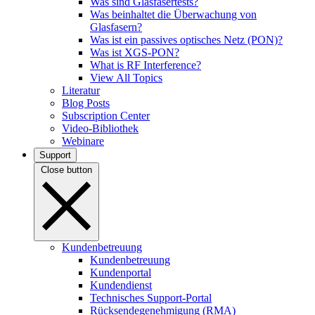
Was sind Glasfasertests?
Was beinhaltet die Überwachung von
Glasfasern?
Was ist ein passives optisches Netz (PON)?
Was ist XGS-PON?
What is RF Interference?
View All Topics
Literatur
Blog Posts
Subscription Center
Video-Bibliothek
Webinare
Support
Close button
Kundenbetreuung
Kundenbetreuung
Kundenportal
Kundendienst
Technisches Support-Portal
Rücksendegenehmigung (RMA)