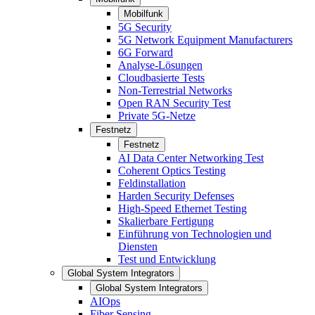
Mobilfunk
5G Security
5G Network Equipment Manufacturers
6G Forward
Analyse-Lösungen
Cloudbasierte Tests
Non-Terrestrial Networks
Open RAN Security Test
Private 5G-Netze
Festnetz
Festnetz
AI Data Center Networking Test
Coherent Optics Testing
Feldinstallation
Harden Security Defenses
High-Speed Ethernet Testing
Skalierbare Fertigung
Einführung von Technologien und
Diensten
Test und Entwicklung
Global System Integrators
Global System Integrators
AIOps
Fiber Sensing