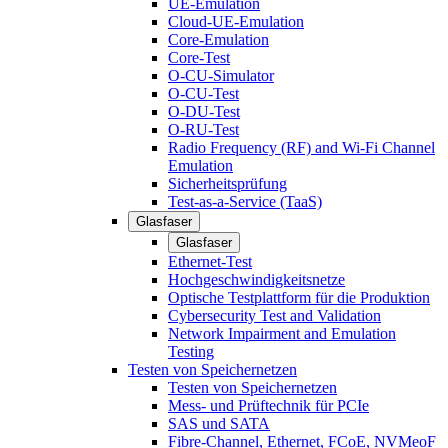
UE-Emulation
Cloud-UE-Emulation
Core-Emulation
Core-Test
O-CU-Simulator
O-CU-Test
O-DU-Test
O-RU-Test
Radio Frequency (RF) and Wi-Fi Channel
Emulation
Sicherheitsprüfung
Test-as-a-Service (TaaS)
Glasfaser
Glasfaser
Ethernet-Test
Hochgeschwindigkeitsnetze
Optische Testplattform für die Produktion
Cybersecurity Test and Validation
Network Impairment and Emulation
Testing
Testen von Speichernetzen
Testen von Speichernetzen
Mess- und Prüftechnik für PCIe
SAS und SATA
Fibre-Channel, Ethernet, FCoE, NVMeoF