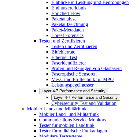
Einblicke in Leistung und Bedrohungen
Endnutzererlebnis
Enriched-Flow
Paketanalyse
Paketaufzeichnung
Paket-Metadaten
Threat Forensics
Testen und Zertifizieren
Testen und Zertifizieren
Bitfehlerrate
Ethernet-Test
Faseridentifizierer
Prüfen und Reinigen von Glasfasern
Faseroptische Sensoren
Mess- und Prüftechnik für MPO
Leistungspegelmesser
Layer 4-7 Performance and Security
Layer 4-7 Performance and Security
Cybersecurity Test and Validation
Mobiler Land- und Militärfunk
Mobiler Land- und Militärfunk
Communications Service Monitors
Tester für mobilen Landfunk
Tester für militärische Funkanlagen
Modulare Testsysteme