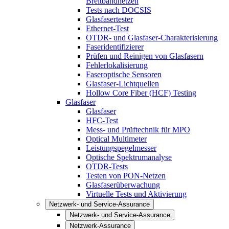
Breitbandnetzen
Tests nach DOCSIS
Glasfasertester
Ethernet-Test
OTDR- und Glasfaser-Charakterisierung
Faseridentifizierer
Prüfen und Reinigen von Glasfasern
Fehlerlokalisierung
Faseroptische Sensoren
Glasfaser-Lichtquellen
Hollow Core Fiber (HCF) Testing
Glasfaser
Glasfaser
HFC-Test
Mess- und Prüftechnik für MPO
Optical Multimeter
Leistungspegelmesser
Optische Spektrumanalyse
OTDR-Tests
Testen von PON-Netzen
Glasfaserüberwachung
Virtuelle Tests und Aktivierung
Netzwerk- und Service-Assurance
Netzwerk- und Service-Assurance
Netzwerk-Assurance