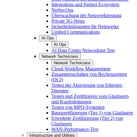
Integrations and Partner Ecosystem
NetSecOps
Überwachung der Netzwerkleistung
Private 5G-Netze
Sicherheitslösungen für Netzwerke
Unified Communications
AI Ops
AI Ops
AI Data Center Networking Test
Network Technicians
Network Technicians
Cloud Workflow Management
Zusammenschalten von Rechenzentren
(DCI)
Testen der Aktivierung von Ethernet-
Diensten
Testen und Zertifizieren vom Glasfasern
und Kupferleitungen
Testen von MPO-Systemen
Basiszertifizierung (Tier 1) von Glasfasern
Erweiterte Zertifizierung (Tier 2) von
Glasfasern
WAN-Performance-Test
Infrastructure and Utilities