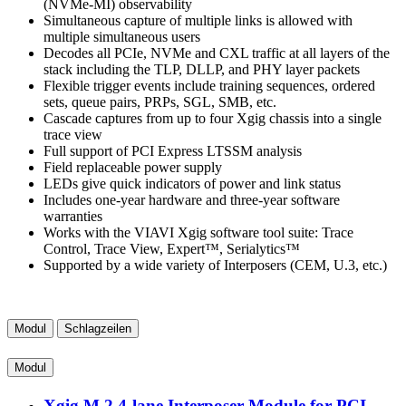
(NVMe-MI) observability
Simultaneous capture of multiple links is allowed with
multiple simultaneous users
Decodes all PCIe, NVMe and CXL traffic at all layers of the
stack including the TLP, DLLP, and PHY layer packets
Flexible trigger events include training sequences, ordered
sets, queue pairs, PRPs, SGL, SMB, etc.
Cascade captures from up to four Xgig chassis into a single
trace view
Full support of PCI Express LTSSM analysis
Field replaceable power supply
LEDs give quick indicators of power and link status
Includes one-year hardware and three-year software
warranties
Works with the VIAVI Xgig software tool suite: Trace
Control, Trace View, Expert™, Serialytics™
Supported by a wide variety of Interposers (CEM, U.3, etc.)
Modul
Schlagzeilen
Modul
Xgig M.2 4-lane Interposer Module for PCI