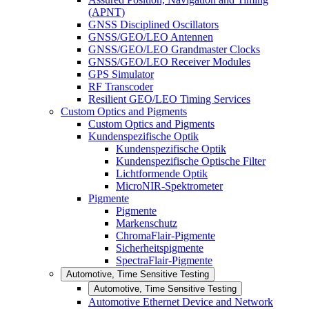
(APNT)
GNSS Disciplined Oscillators
GNSS/GEO/LEO Antennen
GNSS/GEO/LEO Grandmaster Clocks
GNSS/GEO/LEO Receiver Modules
GPS Simulator
RF Transcoder
Resilient GEO/LEO Timing Services
Custom Optics and Pigments
Custom Optics and Pigments
Kundenspezifische Optik
Kundenspezifische Optik
Kundenspezifische Optische Filter
Lichtformende Optik
MicroNIR-Spektrometer
Pigmente
Pigmente
Markenschutz
ChromaFlair-Pigmente
Sicherheitspigmente
SpectraFlair-Pigmente
Automotive, Time Sensitive Testing
Automotive, Time Sensitive Testing
Automotive Ethernet Device and Network