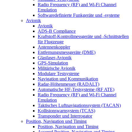
Radio Frequency (RF) and Wi-Fi Channel
Emulation
Softwaredefinierte Funkgeräte und -systeme
Avionik
Avionik
ADS-B Compliance
Kraftstoff-Kontrollmessgeräte und -Schnittstellen
für Flugzeuge
Antennenkoppler
Entfernungsmessgeräte (DME)
Glasfaser-Avionik
GPS-Simulation
Militärische Avionik
Modulare Testsysteme
Navigation und Kommunikation
Radar-Höhenmesser (RADALT)
Automatische HF-Testsysteme (RF ATE)
Radio Frequency (RF) and Wi-Fi Channel
Emulation
Taktisches Luftnavigationssystem (TACAN)
Kollisionswarnsystem (TCAS)
Transponder und Interrogator
Position, Navigation und Timing
Position, Navigation und Timing
Assured Position, Navigation and Timing