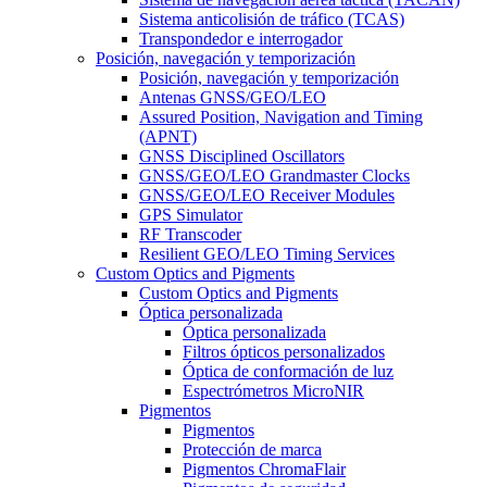
Sistema anticolisión de tráfico (TCAS)
Transpondedor e interrogador
Posición, navegación y temporización
Posición, navegación y temporización
Antenas GNSS/GEO/LEO
Assured Position, Navigation and Timing
(APNT)
GNSS Disciplined Oscillators
GNSS/GEO/LEO Grandmaster Clocks
GNSS/GEO/LEO Receiver Modules
GPS Simulator
RF Transcoder
Resilient GEO/LEO Timing Services
Custom Optics and Pigments
Custom Optics and Pigments
Óptica personalizada
Óptica personalizada
Filtros ópticos personalizados
Óptica de conformación de luz
Espectrómetros MicroNIR
Pigmentos
Pigmentos
Protección de marca
Pigmentos ChromaFlair