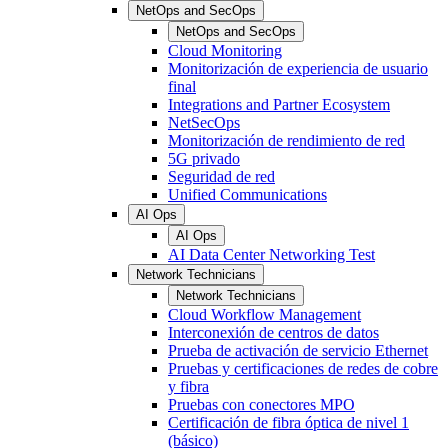
NetOps and SecOps
NetOps and SecOps
Cloud Monitoring
Monitorización de experiencia de usuario
final
Integrations and Partner Ecosystem
NetSecOps
Monitorización de rendimiento de red
5G privado
Seguridad de red
Unified Communications
AI Ops
AI Ops
AI Data Center Networking Test
Network Technicians
Network Technicians
Cloud Workflow Management
Interconexión de centros de datos
Prueba de activación de servicio Ethernet
Pruebas y certificaciones de redes de cobre
y fibra
Pruebas con conectores MPO
Certificación de fibra óptica de nivel 1
(básico)