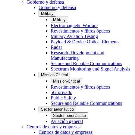
Gobierno y defensa
Gobierno y defensa
Military
Military
Electromagnetic Warfare
Revestimientos y filtros ópticos
Military Aviation Testing
Payload & Device Optical Elements
Radar
Research, Development and
Manufacturing
Secure and Reliable Communications
Spectrum Monitoring and Signal Analysis
Mission-Critical
Mission-Critical
Revestimientos y filtros ópticos
5G privado
Public Safety
Secure and Reliable Communications
Sector aeronáutico
Sector aeronáutico
Aviación general
Centros de datos y empresas
Centros de datos y empresas