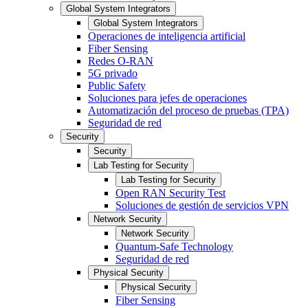
Global System Integrators
Global System Integrators
Operaciones de inteligencia artificial
Fiber Sensing
Redes O-RAN
5G privado
Public Safety
Soluciones para jefes de operaciones
Automatización del proceso de pruebas (TPA)
Seguridad de red
Security
Security
Lab Testing for Security
Lab Testing for Security
Open RAN Security Test
Soluciones de gestión de servicios VPN
Network Security
Network Security
Quantum-Safe Technology
Seguridad de red
Physical Security
Physical Security
Fiber Sensing