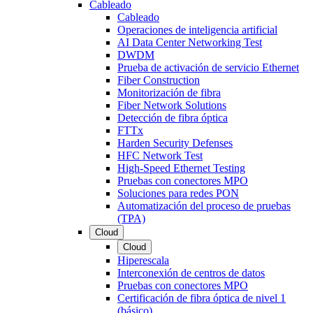
Cableado
Cableado
Operaciones de inteligencia artificial
AI Data Center Networking Test
DWDM
Prueba de activación de servicio Ethernet
Fiber Construction
Monitorización de fibra
Fiber Network Solutions
Detección de fibra óptica
FTTx
Harden Security Defenses
HFC Network Test
High-Speed Ethernet Testing
Pruebas con conectores MPO
Soluciones para redes PON
Automatización del proceso de pruebas
(TPA)
Cloud
Cloud
Hiperescala
Interconexión de centros de datos
Pruebas con conectores MPO
Certificación de fibra óptica de nivel 1
(básico)