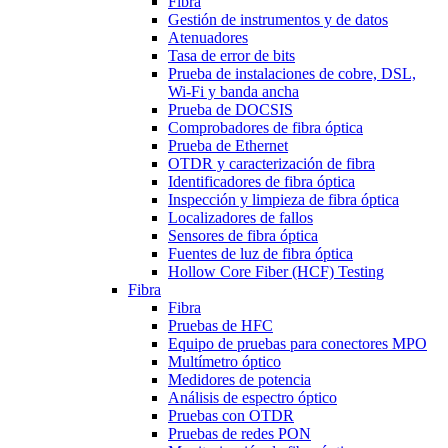
Fibra
Gestión de instrumentos y de datos
Atenuadores
Tasa de error de bits
Prueba de instalaciones de cobre, DSL,
Wi-Fi y banda ancha
Prueba de DOCSIS
Comprobadores de fibra óptica
Prueba de Ethernet
OTDR y caracterización de fibra
Identificadores de fibra óptica
Inspección y limpieza de fibra óptica
Localizadores de fallos
Sensores de fibra óptica
Fuentes de luz de fibra óptica
Hollow Core Fiber (HCF) Testing
Fibra
Fibra
Pruebas de HFC
Equipo de pruebas para conectores MPO
Multímetro óptico
Medidores de potencia
Análisis de espectro óptico
Pruebas con OTDR
Pruebas de redes PON