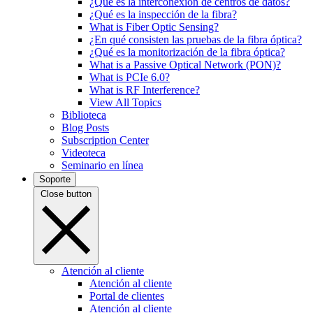
¿Qué es la interconexión de centros de datos?
¿Qué es la inspección de la fibra?
What is Fiber Optic Sensing?
¿En qué consisten las pruebas de la fibra óptica?
¿Qué es la monitorización de la fibra óptica?
What is a Passive Optical Network (PON)?
What is PCIe 6.0?
What is RF Interference?
View All Topics
Biblioteca
Blog Posts
Subscription Center
Videoteca
Seminario en línea
Soporte
Close button
Atención al cliente
Atención al cliente
Portal de clientes
Atención al cliente