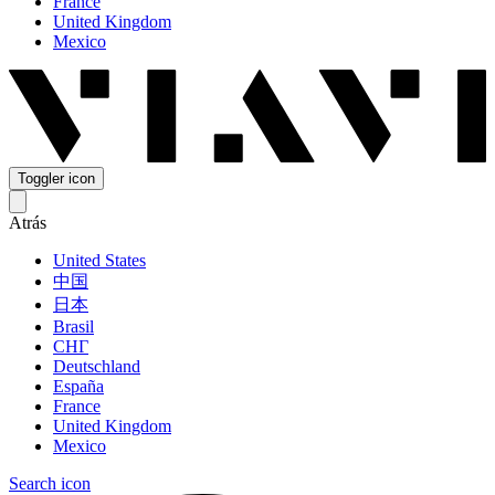
France
United Kingdom
Mexico
Toggler icon
Atrás
United States
中国
日本
Brasil
СНГ
Deutschland
España
France
United Kingdom
Mexico
Search icon