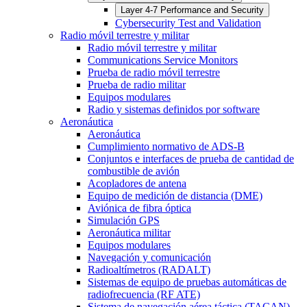
Layer 4-7 Performance and Security
Cybersecurity Test and Validation
Radio móvil terrestre y militar
Radio móvil terrestre y militar
Communications Service Monitors
Prueba de radio móvil terrestre
Prueba de radio militar
Equipos modulares
Radio y sistemas definidos por software
Aeronáutica
Aeronáutica
Cumplimiento normativo de ADS-B
Conjuntos e interfaces de prueba de cantidad de
combustible de avión
Acopladores de antena
Equipo de medición de distancia (DME)
Aviónica de fibra óptica
Simulación GPS
Aeronáutica militar
Equipos modulares
Navegación y comunicación
Radioaltímetros (RADALT)
Sistemas de equipo de pruebas automáticas de
radiofrecuencia (RF ATE)
Sistema de navegación aérea táctica (TACAN)