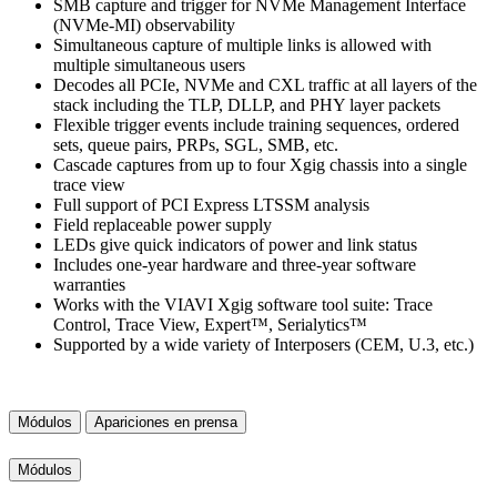
SMB capture and trigger for NVMe Management Interface
(NVMe-MI) observability
Simultaneous capture of multiple links is allowed with
multiple simultaneous users
Decodes all PCIe, NVMe and CXL traffic at all layers of the
stack including the TLP, DLLP, and PHY layer packets
Flexible trigger events include training sequences, ordered
sets, queue pairs, PRPs, SGL, SMB, etc.
Cascade captures from up to four Xgig chassis into a single
trace view
Full support of PCI Express LTSSM analysis
Field replaceable power supply
LEDs give quick indicators of power and link status
Includes one-year hardware and three-year software
warranties
Works with the VIAVI Xgig software tool suite: Trace
Control, Trace View, Expert™, Serialytics™
Supported by a wide variety of Interposers (CEM, U.3, etc.)
Módulos
Apariciones en prensa
Módulos