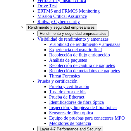
Ferrocarril y misión crítica
Drive Test
ERTMS and FRMCS Monitoring
Mission Critical Assurance
Railway Cybersecurity
Rendimiento y seguridad empresariales
Rendimiento y seguridad empresariales
Visibilidad de rendimiento y amenazas
Visibilidad de rendimiento y amenazas
Experiencia del usuario final
Recolección de flujo enriquecido
Análisis de paquetes
Recolección de captura de paquetes
Recolección de metadatos de paquetes
Threat Forensics
Prueba y certificación
Prueba y certificación
Tasa de error de bits
Prueba de Ethernet
Identificadores de fibra óptica
Inspección y limpieza de fibra óptica
Sensores de fibra óptica
Equipo de pruebas para conectores MPO
Medidores de potencia
Layer 4-7 Performance and Security