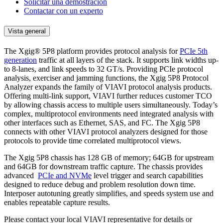
Solicitar una demostración
Contactar con un experto
Vista general
The Xgig® 5P8 platform provides protocol analysis for
PCIe 5th
generation
traffic at all layers of the stack. It supports link widths up-
to 8-lanes, and link speeds to 32 GT/s. Providing PCIe protocol
analysis, exerciser and jamming functions, the Xgig 5P8 Protocol
Analyzer expands the family of VIAVI protocol analysis products.
Offering multi-link support, VIAVI further reduces customer TCO
by allowing chassis access to multiple users simultaneously. Today’s
complex, multiprotocol environments need integrated analysis with
other interfaces such as Ethernet, SAS, and FC. The Xgig 5P8
connects with other VIAVI protocol analyzers designed for those
protocols to provide time correlated multiprotocol views.
The Xgig 5P8 chassis has 128 GB of memory; 64GB for upstream
and 64GB for downstream traffic capture. The chassis provides
advanced
PCIe and NVMe
level trigger and search capabilities
designed to reduce debug and problem resolution down time.
Interposer autotuning greatly simplifies, and speeds system use and
enables repeatable capture results.
Please contact your local VIAVI representative for details or