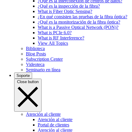
¿Qué es la interconexión de centros de datos?
¿Qué es la inspección de la fibra?
What is Fiber Optic Sensing?
¿En qué consisten las pruebas de la fibra óptica?
¿Qué es la monitorización de la fibra óptica?
What is a Passive Optical Network (PON)?
What is PCIe 6.0?
What is RF Interference?
View All Topics
Biblioteca
Blog Posts
Subscription Center
Videoteca
Seminario en línea
Soporte
Close button
Atención al cliente
Atención al cliente
Portal de clientes
Atención al cliente