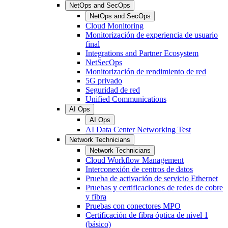
NetOps and SecOps
NetOps and SecOps
Cloud Monitoring
Monitorización de experiencia de usuario
final
Integrations and Partner Ecosystem
NetSecOps
Monitorización de rendimiento de red
5G privado
Seguridad de red
Unified Communications
AI Ops
AI Ops
AI Data Center Networking Test
Network Technicians
Network Technicians
Cloud Workflow Management
Interconexión de centros de datos
Prueba de activación de servicio Ethernet
Pruebas y certificaciones de redes de cobre
y fibra
Pruebas con conectores MPO
Certificación de fibra óptica de nivel 1
(básico)