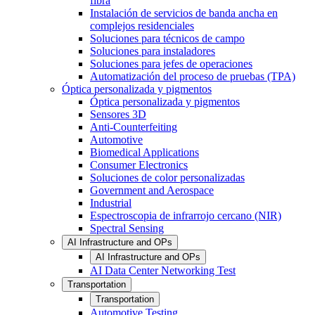
fibra
Instalación de servicios de banda ancha en
complejos residenciales
Soluciones para técnicos de campo
Soluciones para instaladores
Soluciones para jefes de operaciones
Automatización del proceso de pruebas (TPA)
Óptica personalizada y pigmentos
Óptica personalizada y pigmentos
Sensores 3D
Anti-Counterfeiting
Automotive
Biomedical Applications
Consumer Electronics
Soluciones de color personalizadas
Government and Aerospace
Industrial
Espectroscopia de infrarrojo cercano (NIR)
Spectral Sensing
AI Infrastructure and OPs
AI Infrastructure and OPs
AI Data Center Networking Test
Transportation
Transportation
Automotive Testing