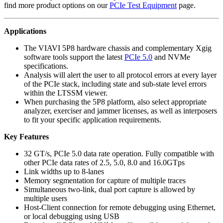
find more product options on our
PCIe Test Equipment
page.
Applications
The VIAVI 5P8 hardware chassis and complementary Xgig
software tools support the latest
PCIe 5.0
and NVMe
specifications.
Analysis will alert the user to all protocol errors at every layer
of the PCIe stack, including state and sub-state level errors
within the LTSSM viewer.
When purchasing the 5P8 platform, also select appropriate
analyzer, exerciser and jammer licenses, as well as interposers
to fit your specific application requirements.
Key Features
32 GT/s, PCIe 5.0 data rate operation. Fully compatible with
other PCIe data rates of 2.5, 5.0, 8.0 and 16.0GTps
Link widths up to 8-lanes
Memory segmentation for capture of multiple traces
Simultaneous two-link, dual port capture is allowed by
multiple users
Host-Client connection for remote debugging using Ethernet,
or local debugging using USB