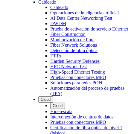
Cableado
Cableado
Operaciones de inteligencia artificial
AI Data Center Networking Test
DWDM
Prueba de activación de servicio Ethernet
Fiber Construction
Monitorización de fibra
Fiber Network Solutions
Detección de fibra óptica
FTTx
Harden Security Defenses
HFC Network Test
High-Speed Ethernet Testing
Pruebas con conectores MPO
Soluciones para redes PON
Automatización del proceso de pruebas
(TPA)
Cloud
Cloud
Hiperescala
Interconexión de centros de datos
Pruebas con conectores MPO
Certificación de fibra óptica de nivel 1
(básico)