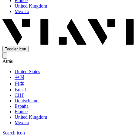
France
United Kingdom
Mexico
Toggler icon
Atrás
United States
中国
日本
Brasil
СНГ
Deutschland
España
France
United Kingdom
Mexico
Search icon