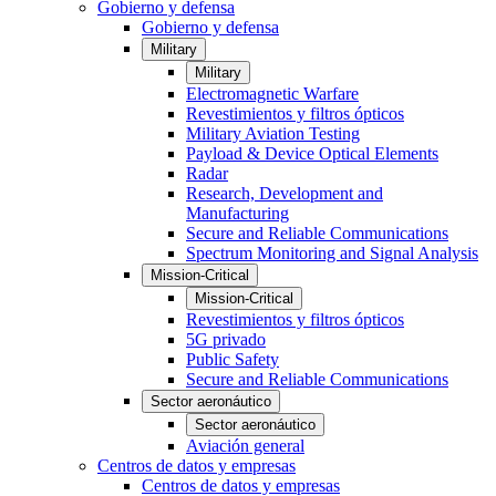
Gobierno y defensa
Gobierno y defensa
Military
Military
Electromagnetic Warfare
Revestimientos y filtros ópticos
Military Aviation Testing
Payload & Device Optical Elements
Radar
Research, Development and
Manufacturing
Secure and Reliable Communications
Spectrum Monitoring and Signal Analysis
Mission-Critical
Mission-Critical
Revestimientos y filtros ópticos
5G privado
Public Safety
Secure and Reliable Communications
Sector aeronáutico
Sector aeronáutico
Aviación general
Centros de datos y empresas
Centros de datos y empresas