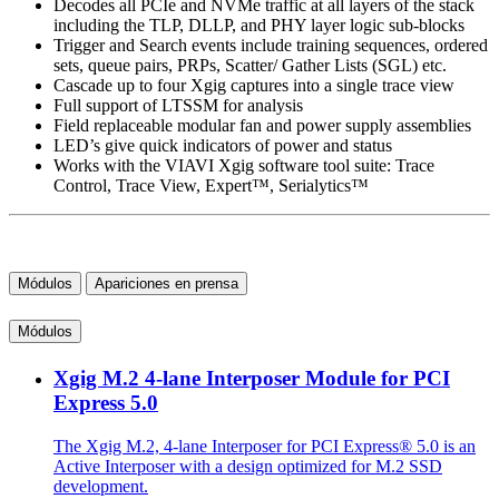
Decodes all PCIe and NVMe traffic at all layers of the stack
including the TLP, DLLP, and PHY layer logic sub-blocks
Trigger and Search events include training sequences, ordered
sets, queue pairs, PRPs, Scatter/ Gather Lists (SGL) etc.
Cascade up to four Xgig captures into a single trace view
Full support of LTSSM for analysis
Field replaceable modular fan and power supply assemblies
LED’s give quick indicators of power and status
Works with the VIAVI Xgig software tool suite: Trace
Control, Trace View, Expert™, Serialytics™
Módulos
Apariciones en prensa
Módulos
Xgig M.2 4-lane Interposer Module for PCI
Express 5.0
The Xgig M.2, 4-lane Interposer for PCI Express® 5.0 is an
Active Interposer with a design optimized for M.2 SSD
development.