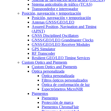
Sistema anticolisión de tráfico (TCAS)
Transpondedor e interrogador
Posición, navegación y temporización
Posición, navegación y temporización
Antenas GNSS/GEO/LEO
Assured Position, Navigation and Timing
(APNT)
GNSS Disciplined Oscillators
GNSS/GEO/LEO Grandmaster Clocks
GNSS/GEO/LEO Receiver Modules
GPS Simulator
RF Transcoder
Resilient GEO/LEO Timing Services
Custom Optics and Pigments
Custom Optics and Pigments
Óptica personalizada
Óptica personalizada
Filtros ópticos personalizados
Óptica de conformación de luz
Espectrómetros MicroNIR
Pigmentos
Pigmentos
Protección de marca
Pigmentos ChromaFlair