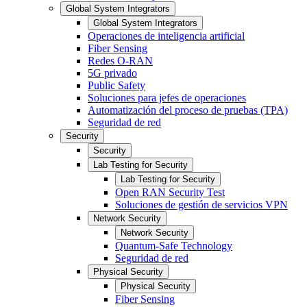
Global System Integrators
Global System Integrators
Operaciones de inteligencia artificial
Fiber Sensing
Redes O-RAN
5G privado
Public Safety
Soluciones para jefes de operaciones
Automatización del proceso de pruebas (TPA)
Seguridad de red
Security
Security
Lab Testing for Security
Lab Testing for Security
Open RAN Security Test
Soluciones de gestión de servicios VPN
Network Security
Network Security
Quantum-Safe Technology
Seguridad de red
Physical Security
Physical Security
Fiber Sensing