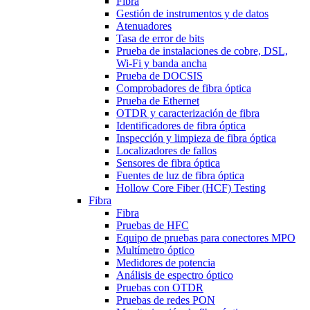
Fibra
Gestión de instrumentos y de datos
Atenuadores
Tasa de error de bits
Prueba de instalaciones de cobre, DSL,
Wi-Fi y banda ancha
Prueba de DOCSIS
Comprobadores de fibra óptica
Prueba de Ethernet
OTDR y caracterización de fibra
Identificadores de fibra óptica
Inspección y limpieza de fibra óptica
Localizadores de fallos
Sensores de fibra óptica
Fuentes de luz de fibra óptica
Hollow Core Fiber (HCF) Testing
Fibra
Fibra
Pruebas de HFC
Equipo de pruebas para conectores MPO
Multímetro óptico
Medidores de potencia
Análisis de espectro óptico
Pruebas con OTDR
Pruebas de redes PON