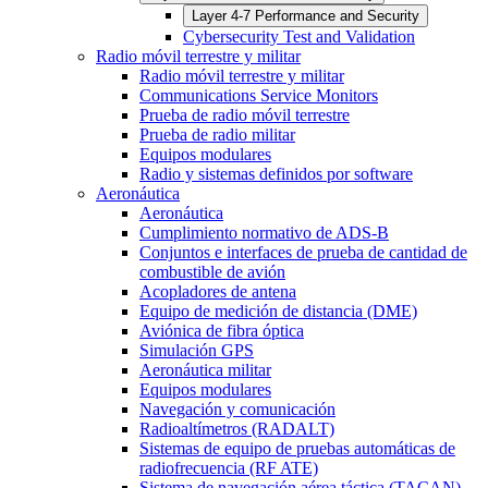
Layer 4-7 Performance and Security
Cybersecurity Test and Validation
Radio móvil terrestre y militar
Radio móvil terrestre y militar
Communications Service Monitors
Prueba de radio móvil terrestre
Prueba de radio militar
Equipos modulares
Radio y sistemas definidos por software
Aeronáutica
Aeronáutica
Cumplimiento normativo de ADS-B
Conjuntos e interfaces de prueba de cantidad de
combustible de avión
Acopladores de antena
Equipo de medición de distancia (DME)
Aviónica de fibra óptica
Simulación GPS
Aeronáutica militar
Equipos modulares
Navegación y comunicación
Radioaltímetros (RADALT)
Sistemas de equipo de pruebas automáticas de
radiofrecuencia (RF ATE)
Sistema de navegación aérea táctica (TACAN)