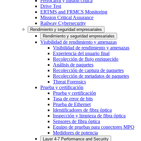
Ferrocarril y misión crítica
Drive Test
ERTMS and FRMCS Monitoring
Mission Critical Assurance
Railway Cybersecurity
Rendimiento y seguridad empresariales
Rendimiento y seguridad empresariales
Visibilidad de rendimiento y amenazas
Visibilidad de rendimiento y amenazas
Experiencia del usuario final
Recolección de flujo enriquecido
Análisis de paquetes
Recolección de captura de paquetes
Recolección de metadatos de paquetes
Threat Forensics
Prueba y certificación
Prueba y certificación
Tasa de error de bits
Prueba de Ethernet
Identificadores de fibra óptica
Inspección y limpieza de fibra óptica
Sensores de fibra óptica
Equipo de pruebas para conectores MPO
Medidores de potencia
Layer 4-7 Performance and Security