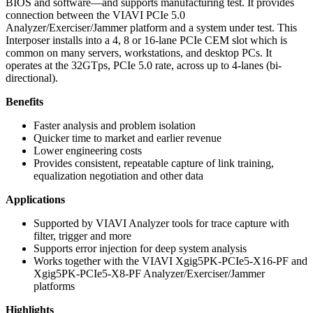
BIOS and software—and supports manufacturing test. It provides
connection between the VIAVI PCIe 5.0
Analyzer/Exerciser/Jammer platform and a system under test. This
Interposer installs into a 4, 8 or 16-lane PCIe CEM slot which is
common on many servers, workstations, and desktop PCs. It
operates at the 32GTps, PCIe 5.0 rate, across up to 4-lanes (bi-
directional).
Benefits
Faster analysis and problem isolation
Quicker time to market and earlier revenue
Lower engineering costs
Provides consistent, repeatable capture of link training,
equalization negotiation and other data
Applications
Supported by VIAVI Analyzer tools for trace capture with
filter, trigger and more
Supports error injection for deep system analysis
Works together with the VIAVI Xgig5PK-PCIe5-X16-PF and
Xgig5PK-PCIe5-X8-PF Analyzer/Exerciser/Jammer
platforms
Highlights