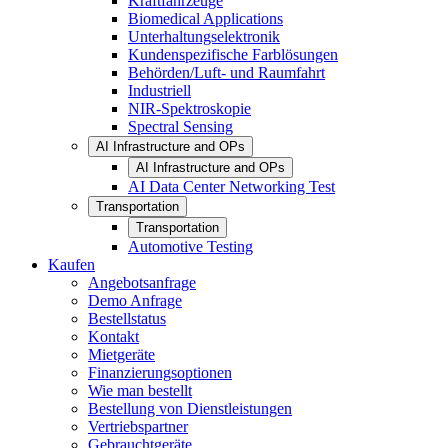
Kraftfahrzeuge
Biomedical Applications
Unterhaltungselektronik
Kundenspezifische Farblösungen
Behörden/Luft- und Raumfahrt
Industriell
NIR-Spektroskopie
Spectral Sensing
AI Infrastructure and OPs
AI Infrastructure and OPs
AI Data Center Networking Test
Transportation
Transportation
Automotive Testing
Kaufen
Angebotsanfrage
Demo Anfrage
Bestellstatus
Kontakt
Mietgeräte
Finanzierungsoptionen
Wie man bestellt
Bestellung von Dienstleistungen
Vertriebspartner
Gebrauchtgeräte