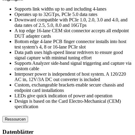
Supports link widths up to and including 4-lanes
Operates up to 32GTps, PCIe 5.0 data rates
Downward compatible with PCIe 1.0, 2.0, 3.0 and 4.0, and
data rates of 2.5, 5.0, 8.0 and 16GTps
A top edge 16-lane CEM slot connector accepts all endpoint
DUT adapter cards
Bottom edge 4-lane PCB finger connector installs into host
test system’s 4, 8 or 16-lane PCIe slot
Data path uses high-speed linear redrivers to ensure good
signal capture with minimal tuning effort
Supports Analyzer side-band signal triggering and capture via
custom cable
Interposer power is independent of host system. A 120/220
AC in, 12V/3A DC out converter is included
Custom, exchangeable brackets enable secure chassis and
endpoint card installations
LEDs give quick indication of power and operation
Design is based on the Card Electro-Mechanical (CEM)
specification
Ressourcen
Datenblätter