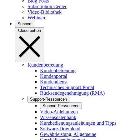
Blog Posts
Subscription Center
Video-Bibliothek
Webinare
Support
Close button
Kundenbetreuung
Kundenbetreuung
Kundenportal
Kundendienst
Technisches Support-Portal
Rücksendegenehmigung (RMA)
Support-Ressourcen
Support-Ressourcen
Video-Anleitungen
Wissensdatenbank
Kurzbedienungsanleitungen und Tipps
Software-Download
Gewährleistung, Allgemeine
Geschäftsbedingungen