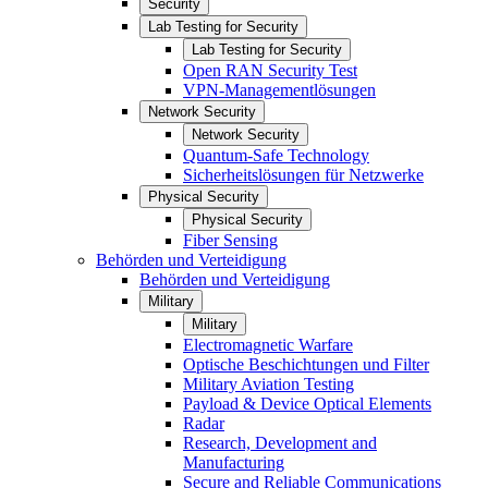
Security
Lab Testing for Security
Lab Testing for Security
Open RAN Security Test
VPN-Managementlösungen
Network Security
Network Security
Quantum-Safe Technology
Sicherheitslösungen für Netzwerke
Physical Security
Physical Security
Fiber Sensing
Behörden und Verteidigung
Behörden und Verteidigung
Military
Military
Electromagnetic Warfare
Optische Beschichtungen und Filter
Military Aviation Testing
Payload & Device Optical Elements
Radar
Research, Development and
Manufacturing
Secure and Reliable Communications