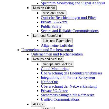
Spectrum Monitoring and Signal Analysis
Mission-Critical
Mission-Critical
Optische Beschichtungen und Filter
Private 5G-Netze
Public Safety
Secure and Reliable Communications
Luft- und Raumfahrt
Luft- und Raumfahrt
Allgemeine Luftfahrt
Unternehmen und Rechenzentren
Unternehmen und Rechenzentren
NetOps and SecOps
NetOps and SecOps
Cloud Monitoring
Überwachung des Endnutzererlebnisses
Integrations and Partner Ecosystem
NetSecOps
Überwachung der Netzwerkleistung
Private 5G-Netze
Sicherheitslösungen für Netzwerke
Unified Communications
AI Ops