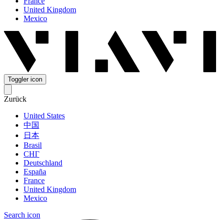
France
United Kingdom
Mexico
Toggler icon
Zurück
United States
中国
日本
Brasil
СНГ
Deutschland
España
France
United Kingdom
Mexico
Search icon