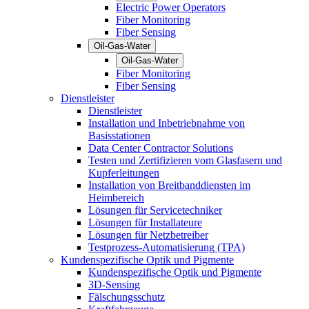
Electric Power Operators
Fiber Monitoring
Fiber Sensing
Oil-Gas-Water
Oil-Gas-Water
Fiber Monitoring
Fiber Sensing
Dienstleister
Dienstleister
Installation und Inbetriebnahme von
Basisstationen
Data Center Contractor Solutions
Testen und Zertifizieren vom Glasfasern und
Kupferleitungen
Installation von Breitbanddiensten im
Heimbereich
Lösungen für Servicetechniker
Lösungen für Installateure
Lösungen für Netzbetreiber
Testprozess-Automatisierung (TPA)
Kundenspezifische Optik und Pigmente
Kundenspezifische Optik und Pigmente
3D-Sensing
Fälschungsschutz