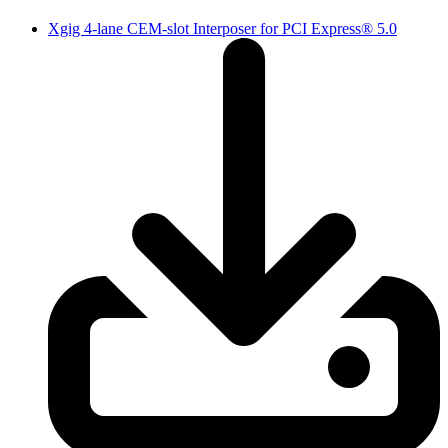
Xgig 4-lane CEM-slot Interposer for PCI Express® 5.0