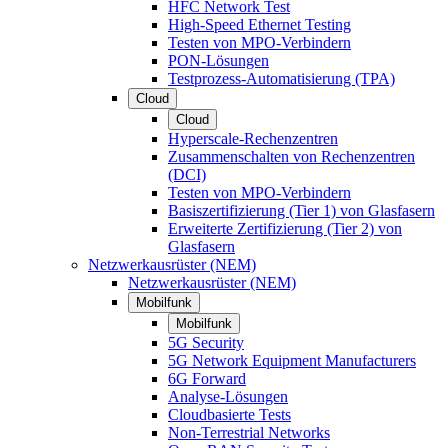
HFC Network Test
High-Speed Ethernet Testing
Testen von MPO-Verbindern
PON-Lösungen
Testprozess-Automatisierung (TPA)
Cloud
Cloud
Hyperscale-Rechenzentren
Zusammenschalten von Rechenzentren
(DCI)
Testen von MPO-Verbindern
Basiszertifizierung (Tier 1) von Glasfasern
Erweiterte Zertifizierung (Tier 2) von
Glasfasern
Netzwerkausrüster (NEM)
Netzwerkausrüster (NEM)
Mobilfunk
Mobilfunk
5G Security
5G Network Equipment Manufacturers
6G Forward
Analyse-Lösungen
Cloudbasierte Tests
Non-Terrestrial Networks