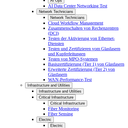
AI Ops
AI Data Center Networking Test
Network Technicians
Network Technicians
Cloud Workflow Management
Zusammenschalten von Rechenzentren
(DCI)
Testen der Aktivierung von Ethernet-
Diensten
Testen und Zertifizieren vom Glasfasern
und Kupferleitungen
Testen von MPO-Systemen
Basiszertifizierung (Tier 1) von Glasfasern
Erweiterte Zertifizierung (Tier 2) von
Glasfasern
WAN-Performance-Test
Infrastructure and Utilities
Infrastructure and Utilities
Critical Infrastructure
Critical Infrastructure
Fiber Monitoring
Fiber Sensing
Electric
Electric