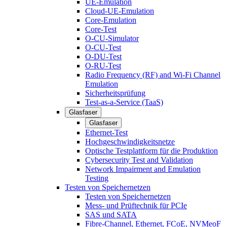
UE-Emulation
Cloud-UE-Emulation
Core-Emulation
Core-Test
O-CU-Simulator
O-CU-Test
O-DU-Test
O-RU-Test
Radio Frequency (RF) and Wi-Fi Channel
Emulation
Sicherheitsprüfung
Test-as-a-Service (TaaS)
Glasfaser
Glasfaser
Ethernet-Test
Hochgeschwindigkeitsnetze
Optische Testplattform für die Produktion
Cybersecurity Test and Validation
Network Impairment and Emulation
Testing
Testen von Speichernetzen
Testen von Speichernetzen
Mess- und Prüftechnik für PCIe
SAS und SATA
Fibre-Channel, Ethernet, FCoE, NVMeoF