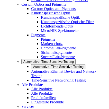
Custom Optics and Pigments
Custom Optics and Pigments
Kundenspezifische Optik
Kundenspezifische Optik
Kundenspezifische Optische Filter
Lichtformende Optik
MicroNIR-Spektrometer
Pigmente
Pigmente
Markenschutz
ChromaFlair-Pigmente
Sicherheitspigmente
SpectraFlair-Pigmente
Automotive, Time Sensitive Testing
Automotive, Time Sensitive Testing
Automotive Ethernet Device and Network
Testing
Time-Sensitive Networking Testing
Alle Produkte
Alle Produkte
Alle Produkte
Produktfamilien
Eingestellte Produkte
Services