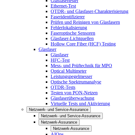
Glasfasertester
Ethernet-Test
OTDR- und Glasfaser-Charakterisierung
Faseridentifizierer
Prüfen und Reinigen von Glasfasern
Fehlerlokalisierung
Faseroptische Sensoren
Glasfaser-Lichtquellen
Hollow Core Fiber (HCF) Testing
Glasfaser
Glasfaser
HFC-Test
Mess- und Prüftechnik für MPO
Optical Multimeter
Leistungspegelmesser
Optische Spektrumanalyse
OTDR-Tests
Testen von PON-Netzen
Glasfaserüberwachung
Virtuelle Tests und Aktivierung
Netzwerk- und Service-Assurance
Netzwerk- und Service-Assurance
Netzwerk-Assurance
Netzwerk-Assurance
AIOps