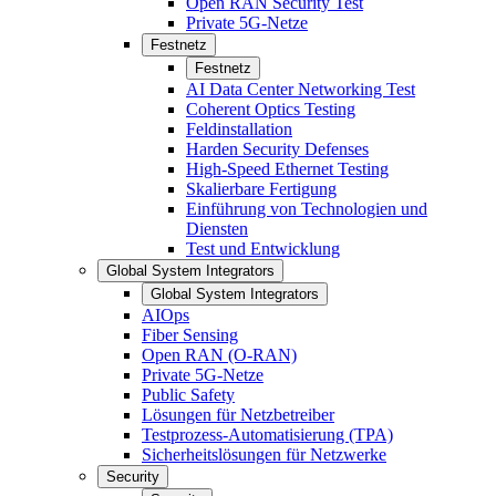
Open RAN Security Test
Private 5G-Netze
Festnetz
Festnetz
AI Data Center Networking Test
Coherent Optics Testing
Feldinstallation
Harden Security Defenses
High-Speed Ethernet Testing
Skalierbare Fertigung
Einführung von Technologien und
Diensten
Test und Entwicklung
Global System Integrators
Global System Integrators
AIOps
Fiber Sensing
Open RAN (O-RAN)
Private 5G-Netze
Public Safety
Lösungen für Netzbetreiber
Testprozess-Automatisierung (TPA)
Sicherheitslösungen für Netzwerke
Security