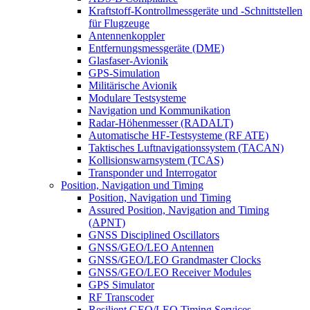
Kraftstoff-Kontrollmessgeräte und -Schnittstellen
für Flugzeuge
Antennenkoppler
Entfernungsmessgeräte (DME)
Glasfaser-Avionik
GPS-Simulation
Militärische Avionik
Modulare Testsysteme
Navigation und Kommunikation
Radar-Höhenmesser (RADALT)
Automatische HF-Testsysteme (RF ATE)
Taktisches Luftnavigationssystem (TACAN)
Kollisionswarnsystem (TCAS)
Transponder und Interrogator
Position, Navigation und Timing
Position, Navigation und Timing
Assured Position, Navigation and Timing
(APNT)
GNSS Disciplined Oscillators
GNSS/GEO/LEO Antennen
GNSS/GEO/LEO Grandmaster Clocks
GNSS/GEO/LEO Receiver Modules
GPS Simulator
RF Transcoder
Resilient GEO/LEO Timing Services