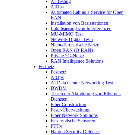
AI Testing
AIOps
Automated Lab-as-a-Service for Open
RAN
Installation von Basisstationen
Lokalisierung von Interferenzen
MU-MIMO Test
Network Digital Twin
Nicht-Terrestrische Netze
Open RAN (O-RAN)
Private 5G-Netze
RAN Intelligence Solutions
Festnetz
Festnetz
AIOps
AI Data Center Networking Test
DWDM
Testen der Aktivierung von Ethernet-
Diensten
Fiber Construction
Faser-Überwachung
Fiber Network Solutions
Faseroptische Sensoren
FTTx
Harden Security Defenses