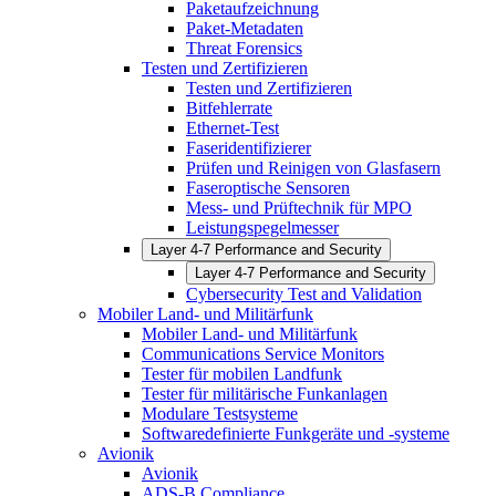
Paketaufzeichnung
Paket-Metadaten
Threat Forensics
Testen und Zertifizieren
Testen und Zertifizieren
Bitfehlerrate
Ethernet-Test
Faseridentifizierer
Prüfen und Reinigen von Glasfasern
Faseroptische Sensoren
Mess- und Prüftechnik für MPO
Leistungspegelmesser
Layer 4-7 Performance and Security
Layer 4-7 Performance and Security
Cybersecurity Test and Validation
Mobiler Land- und Militärfunk
Mobiler Land- und Militärfunk
Communications Service Monitors
Tester für mobilen Landfunk
Tester für militärische Funkanlagen
Modulare Testsysteme
Softwaredefinierte Funkgeräte und -systeme
Avionik
Avionik
ADS-B Compliance