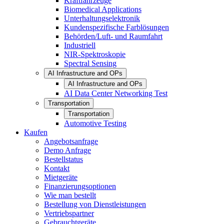
Kraftfahrzeuge
Biomedical Applications
Unterhaltungselektronik
Kundenspezifische Farblösungen
Behörden/Luft- und Raumfahrt
Industriell
NIR-Spektroskopie
Spectral Sensing
AI Infrastructure and OPs
AI Infrastructure and OPs
AI Data Center Networking Test
Transportation
Transportation
Automotive Testing
Kaufen
Angebotsanfrage
Demo Anfrage
Bestellstatus
Kontakt
Mietgeräte
Finanzierungsoptionen
Wie man bestellt
Bestellung von Dienstleistungen
Vertriebspartner
Gebrauchtgeräte