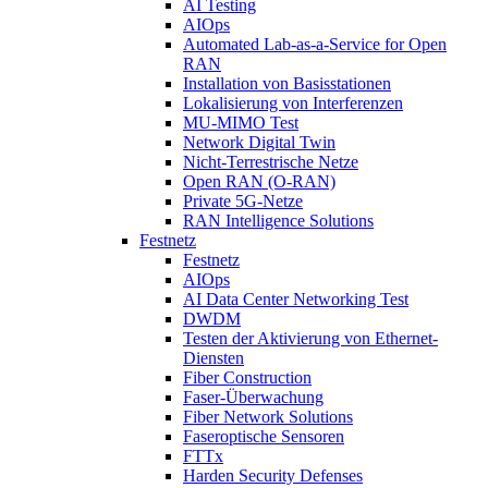
AI Testing
AIOps
Automated Lab-as-a-Service for Open
RAN
Installation von Basisstationen
Lokalisierung von Interferenzen
MU-MIMO Test
Network Digital Twin
Nicht-Terrestrische Netze
Open RAN (O-RAN)
Private 5G-Netze
RAN Intelligence Solutions
Festnetz
Festnetz
AIOps
AI Data Center Networking Test
DWDM
Testen der Aktivierung von Ethernet-
Diensten
Fiber Construction
Faser-Überwachung
Fiber Network Solutions
Faseroptische Sensoren
FTTx
Harden Security Defenses