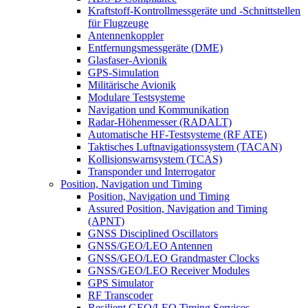
Kraftstoff-Kontrollmessgeräte und -Schnittstellen
für Flugzeuge
Antennenkoppler
Entfernungsmessgeräte (DME)
Glasfaser-Avionik
GPS-Simulation
Militärische Avionik
Modulare Testsysteme
Navigation und Kommunikation
Radar-Höhenmesser (RADALT)
Automatische HF-Testsysteme (RF ATE)
Taktisches Luftnavigationssystem (TACAN)
Kollisionswarnsystem (TCAS)
Transponder und Interrogator
Position, Navigation und Timing
Position, Navigation und Timing
Assured Position, Navigation and Timing
(APNT)
GNSS Disciplined Oscillators
GNSS/GEO/LEO Antennen
GNSS/GEO/LEO Grandmaster Clocks
GNSS/GEO/LEO Receiver Modules
GPS Simulator
RF Transcoder
Resilient GEO/LEO Timing Services