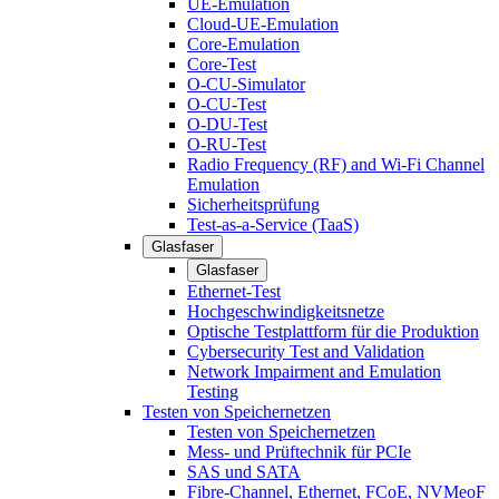
UE-Emulation
Cloud-UE-Emulation
Core-Emulation
Core-Test
O-CU-Simulator
O-CU-Test
O-DU-Test
O-RU-Test
Radio Frequency (RF) and Wi-Fi Channel
Emulation
Sicherheitsprüfung
Test-as-a-Service (TaaS)
Glasfaser
Glasfaser
Ethernet-Test
Hochgeschwindigkeitsnetze
Optische Testplattform für die Produktion
Cybersecurity Test and Validation
Network Impairment and Emulation
Testing
Testen von Speichernetzen
Testen von Speichernetzen
Mess- und Prüftechnik für PCIe
SAS und SATA
Fibre-Channel, Ethernet, FCoE, NVMeoF