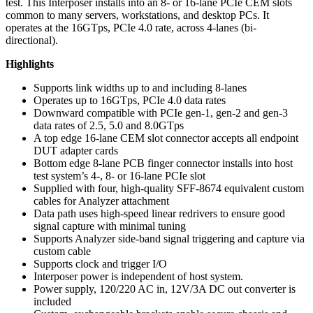
test. This Interposer installs into an 8- or 16-lane PCIe CEM slots
common to many servers, workstations, and desktop PCs. It
operates at the 16GTps, PCIe 4.0 rate, across 4-lanes (bi-
directional).
Highlights
Supports link widths up to and including 8-lanes
Operates up to 16GTps, PCIe 4.0 data rates
Downward compatible with PCIe gen-1, gen-2 and gen-3
data rates of 2.5, 5.0 and 8.0GTps
A top edge 16-lane CEM slot connector accepts all endpoint
DUT adapter cards
Bottom edge 8-lane PCB finger connector installs into host
test system’s 4-, 8- or 16-lane PCIe slot
Supplied with four, high-quality SFF-8674 equivalent custom
cables for Analyzer attachment
Data path uses high-speed linear redrivers to ensure good
signal capture with minimal tuning
Supports Analyzer side-band signal triggering and capture via
custom cable
Supports clock and trigger I/O
Interposer power is independent of host system.
Power supply, 120/220 AC in, 12V/3A DC out converter is
included