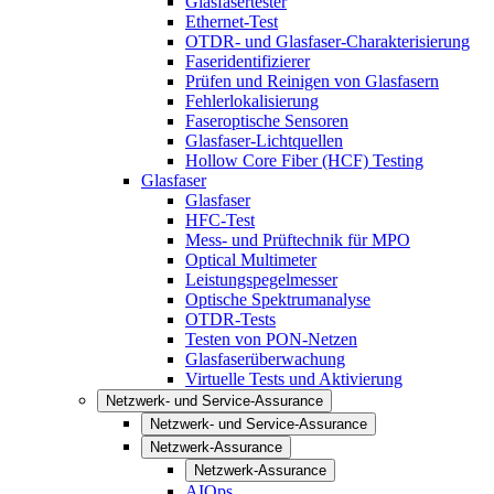
Glasfasertester
Ethernet-Test
OTDR- und Glasfaser-Charakterisierung
Faseridentifizierer
Prüfen und Reinigen von Glasfasern
Fehlerlokalisierung
Faseroptische Sensoren
Glasfaser-Lichtquellen
Hollow Core Fiber (HCF) Testing
Glasfaser
Glasfaser
HFC-Test
Mess- und Prüftechnik für MPO
Optical Multimeter
Leistungspegelmesser
Optische Spektrumanalyse
OTDR-Tests
Testen von PON-Netzen
Glasfaserüberwachung
Virtuelle Tests und Aktivierung
Netzwerk- und Service-Assurance
Netzwerk- und Service-Assurance
Netzwerk-Assurance
Netzwerk-Assurance
AIOps