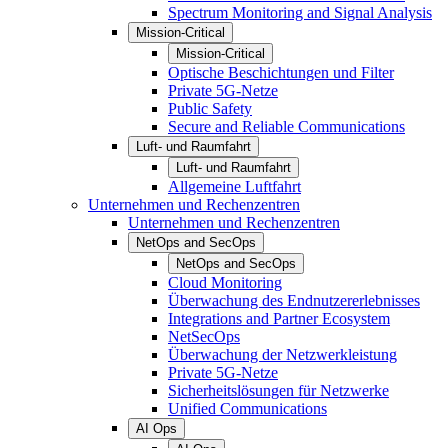
Spectrum Monitoring and Signal Analysis
Mission-Critical
Mission-Critical
Optische Beschichtungen und Filter
Private 5G-Netze
Public Safety
Secure and Reliable Communications
Luft- und Raumfahrt
Luft- und Raumfahrt
Allgemeine Luftfahrt
Unternehmen und Rechenzentren
Unternehmen und Rechenzentren
NetOps and SecOps
NetOps and SecOps
Cloud Monitoring
Überwachung des Endnutzererlebnisses
Integrations and Partner Ecosystem
NetSecOps
Überwachung der Netzwerkleistung
Private 5G-Netze
Sicherheitslösungen für Netzwerke
Unified Communications
AI Ops