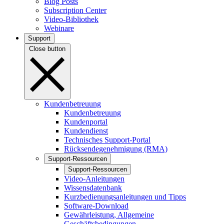
Blog Posts
Subscription Center
Video-Bibliothek
Webinare
Support
Close button
Kundenbetreuung
Kundenbetreuung
Kundenportal
Kundendienst
Technisches Support-Portal
Rücksendegenehmigung (RMA)
Support-Ressourcen
Support-Ressourcen
Video-Anleitungen
Wissensdatenbank
Kurzbedienungsanleitungen und Tipps
Software-Download
Gewährleistung, Allgemeine
Geschäftsbedingungen