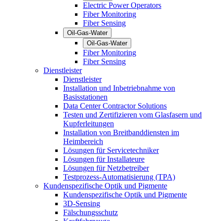
Electric Power Operators
Fiber Monitoring
Fiber Sensing
Oil-Gas-Water
Oil-Gas-Water
Fiber Monitoring
Fiber Sensing
Dienstleister
Dienstleister
Installation und Inbetriebnahme von
Basisstationen
Data Center Contractor Solutions
Testen und Zertifizieren vom Glasfasern und
Kupferleitungen
Installation von Breitbanddiensten im
Heimbereich
Lösungen für Servicetechniker
Lösungen für Installateure
Lösungen für Netzbetreiber
Testprozess-Automatisierung (TPA)
Kundenspezifische Optik und Pigmente
Kundenspezifische Optik und Pigmente
3D-Sensing
Fälschungsschutz