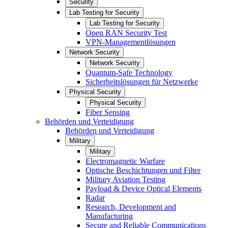
Security
Lab Testing for Security
Lab Testing for Security
Open RAN Security Test
VPN-Managementlösungen
Network Security
Network Security
Quantum-Safe Technology
Sicherheitslösungen für Netzwerke
Physical Security
Physical Security
Fiber Sensing
Behörden und Verteidigung
Behörden und Verteidigung
Military
Military
Electromagnetic Warfare
Optische Beschichtungen und Filter
Military Aviation Testing
Payload & Device Optical Elements
Radar
Research, Development and
Manufacturing
Secure and Reliable Communications