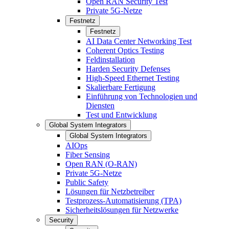
Open RAN Security Test
Private 5G-Netze
Festnetz
Festnetz
AI Data Center Networking Test
Coherent Optics Testing
Feldinstallation
Harden Security Defenses
High-Speed Ethernet Testing
Skalierbare Fertigung
Einführung von Technologien und
Diensten
Test und Entwicklung
Global System Integrators
Global System Integrators
AIOps
Fiber Sensing
Open RAN (O-RAN)
Private 5G-Netze
Public Safety
Lösungen für Netzbetreiber
Testprozess-Automatisierung (TPA)
Sicherheitslösungen für Netzwerke
Security