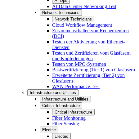
AI Ops
AI Data Center Networking Test
Network Technicians
Network Technicians
Cloud Workflow Management
Zusammenschalten von Rechenzentren
(DCI)
Testen der Aktivierung von Ethernet-
Diensten
Testen und Zertifizieren vom Glasfasern
und Kupferleitungen
Testen von MPO-Systemen
Basiszertifizierung (Tier 1) von Glasfasern
Erweiterte Zertifizierung (Tier 2) von
Glasfasern
WAN-Performance-Test
Infrastructure and Utilities
Infrastructure and Utilities
Critical Infrastructure
Critical Infrastructure
Fiber Monitoring
Fiber Sensing
Electric
Electric