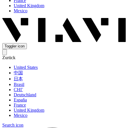
France
United Kingdom
Mexico
Toggler icon
Zurück
United States
中国
日本
Brasil
СНГ
Deutschland
España
France
United Kingdom
Mexico
Search icon