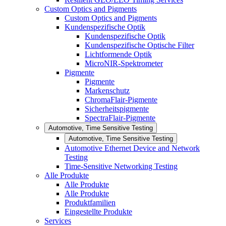
Custom Optics and Pigments
Custom Optics and Pigments
Kundenspezifische Optik
Kundenspezifische Optik
Kundenspezifische Optische Filter
Lichtformende Optik
MicroNIR-Spektrometer
Pigmente
Pigmente
Markenschutz
ChromaFlair-Pigmente
Sicherheitspigmente
SpectraFlair-Pigmente
Automotive, Time Sensitive Testing
Automotive, Time Sensitive Testing
Automotive Ethernet Device and Network
Testing
Time-Sensitive Networking Testing
Alle Produkte
Alle Produkte
Alle Produkte
Produktfamilien
Eingestellte Produkte
Services