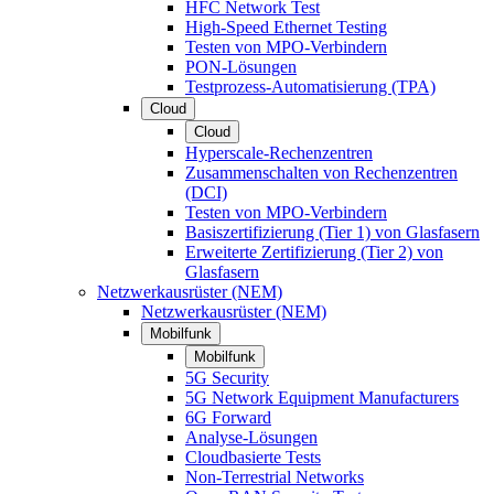
HFC Network Test
High-Speed Ethernet Testing
Testen von MPO-Verbindern
PON-Lösungen
Testprozess-Automatisierung (TPA)
Cloud
Cloud
Hyperscale-Rechenzentren
Zusammenschalten von Rechenzentren
(DCI)
Testen von MPO-Verbindern
Basiszertifizierung (Tier 1) von Glasfasern
Erweiterte Zertifizierung (Tier 2) von
Glasfasern
Netzwerkausrüster (NEM)
Netzwerkausrüster (NEM)
Mobilfunk
Mobilfunk
5G Security
5G Network Equipment Manufacturers
6G Forward
Analyse-Lösungen
Cloudbasierte Tests
Non-Terrestrial Networks