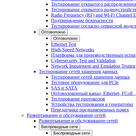
Тестирование открытого распределенно
Тестирование открытого радиоустройст
Radio Frequency (RF) and Wi-Fi Channel E
Подтверждение безопасности
Тестирование согласно сервисной модел
Оптоволокно
Оптоволокно
Ethernet Test
High-Speed Networks
Платформа для производственных испы
Cybersecurity Test and Validation
Network Impairment and Emulation Testing
Тестирование сетей хранения данных
Тестирование сетей хранения данных
Тестовое оборудование для PCIe
SAS и SATA
Оптоволоконный канал, Ethernet, FCoE
Тестирование протоколов
Устройства тестирования и генераторы
Передатчики преднамеренных помех
Развертывание и обслуживание сетей
Развертывание и обслуживание сетей
Беспроводные сети
Беспроводные сети