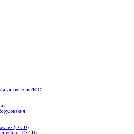
са управления (RIC)
ния
борудования
ойства (O-CU)
устройства (O-CU)