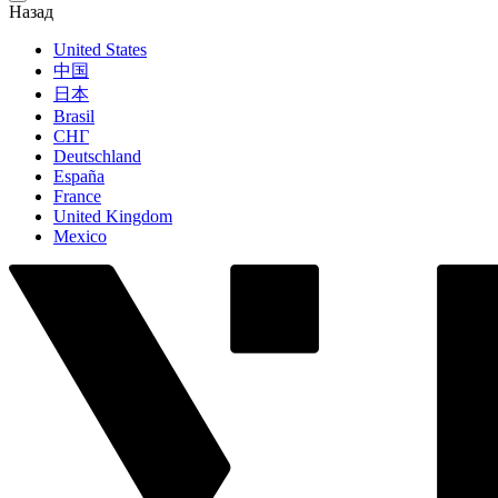
Назад
United States
中国
日本
Brasil
СНГ
Deutschland
España
France
United Kingdom
Mexico