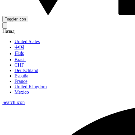
Toggler icon
Назад
United States
中国
日本
Brasil
СНГ
Deutschland
España
France
United Kingdom
Mexico
Search icon