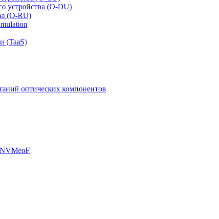
го устройства (O-DU)
ва (O-RU)
mulation
и (TaaS)
таний оптических компонентов
, NVMeoF