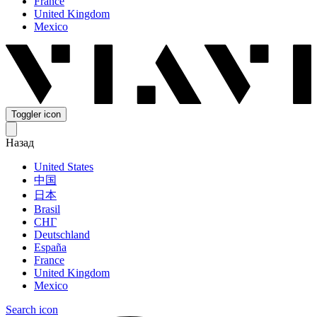
France
United Kingdom
Mexico
Toggler icon
Назад
United States
中国
日本
Brasil
СНГ
Deutschland
España
France
United Kingdom
Mexico
Search icon