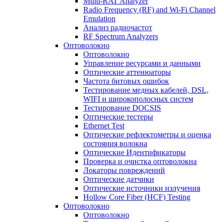
Multi-RAT Analyzer
Radio Frequency (RF) and Wi-Fi Channel
Emulation
Анализ радиочастот
RF Spectrum Analyzers
Оптоволокно
Оптоволокно
Управление ресурсами и данными
Оптические aттенюаторы
Частота битовых ошибок
Тестирование медных кабелей, DSL,
WIFI и широкополосных систем
Тестирование DOCSIS
Оптические тестеры
Ethernet Test
Оптические рефлектометры и оценка
состояния волокна
Оптические Идентификаторы
Проверка и очистка оптоволокна
Локаторы повреждений
Оптические датчики
Оптические источники излучения
Hollow Core Fiber (HCF) Testing
Оптоволокно
Оптоволокно