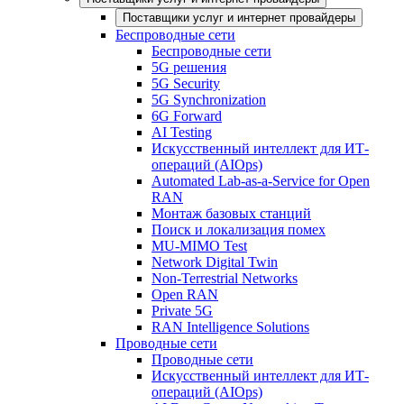
Поставщики услуг и интернет провайдеры
Беспроводные сети
Беспроводные сети
5G решения
5G Security
5G Synchronization
6G Forward
AI Testing
Искусственный интеллект для ИТ-
операций (AIOps)
Automated Lab-as-a-Service for Open
RAN
Монтаж базовых станций
Поиск и локализация помех
MU-MIMO Test
Network Digital Twin
Non-Terrestrial Networks
Open RAN
Private 5G
RAN Intelligence Solutions
Проводные сети
Проводные сети
Искусственный интеллект для ИТ-
операций (AIOps)