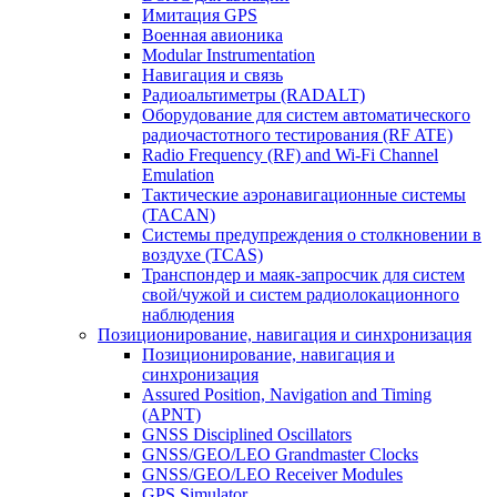
Имитация GPS
Военная авионика
Modular Instrumentation
Навигация и связь
Радиоальтиметры (RADALT)
Оборудование для систем автоматического
радиочастотного тестирования (RF ATE)
Radio Frequency (RF) and Wi-Fi Channel
Emulation
Тактические аэронавигационные системы
(TACAN)
Системы предупреждения о столкновении в
воздухе (TCAS)
Транспондер и маяк-запросчик для систем
свой/чужой и систем радиолокационного
наблюдения
Позиционирование, навигация и синхронизация
Позиционирование, навигация и
синхронизация
Assured Position, Navigation and Timing
(APNT)
GNSS Disciplined Oscillators
GNSS/GEO/LEO Grandmaster Clocks
GNSS/GEO/LEO Receiver Modules
GPS Simulator