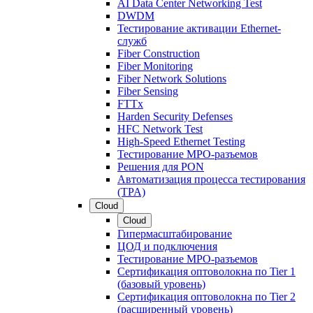
AI Data Center Networking Test
DWDM
Тестирование активации Ethernet-
служб
Fiber Construction
Fiber Monitoring
Fiber Network Solutions
Fiber Sensing
FTTx
Harden Security Defenses
HFC Network Test
High-Speed Ethernet Testing
Тестирование МРО-разъемов
Решения для PON
Автоматизация процесса тестирования
(TPA)
Cloud
Cloud
Гипермасштабирование
ЦОД и подключения
Тестирование МРО-разъемов
Сертификация оптоволокна по Tier 1
(базовый уровень)
Сертификация оптоволокна по Tier 2
(расширенный уровень)