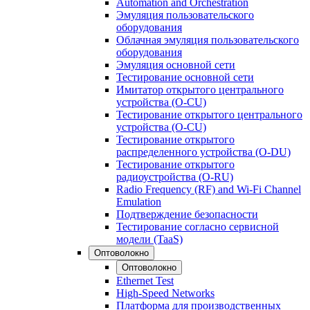
Automation and Orchestration
Эмуляция пользовательского
оборудования
Облачная эмуляция пользовательского
оборудования
Эмуляция основной сети
Тестирование основной сети
Имитатор открытого центрального
устройства (O-CU)
Тестирование открытого центрального
устройства (O-CU)
Тестирование открытого
распределенного устройства (O-DU)
Тестирование открытого
радиоустройства (O-RU)
Radio Frequency (RF) and Wi-Fi Channel
Emulation
Подтверждение безопасности
Тестирование согласно сервисной
модели (TaaS)
Оптоволокно
Оптоволокно
Ethernet Test
High-Speed Networks
Платформа для производственных