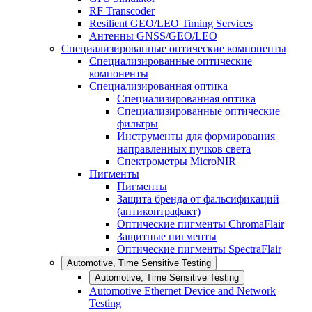
RF Transcoder
Resilient GEO/LEO Timing Services
Антенны GNSS/GEO/LEO
Специализированные оптические компоненты
Специализированные оптические
компоненты
Специализированная оптика
Специализированная оптика
Специализированные оптические
фильтры
Инструменты для формирования
направленных пучков света
Спектрометры MicroNIR
Пигменты
Пигменты
Защита бренда от фальсификаций
(антиконтрафакт)
Оптические пигменты ChromaFlair
Защитные пигменты
Оптические пигменты SpectraFlair
Automotive, Time Sensitive Testing
Automotive, Time Sensitive Testing
Automotive Ethernet Device and Network
Testing