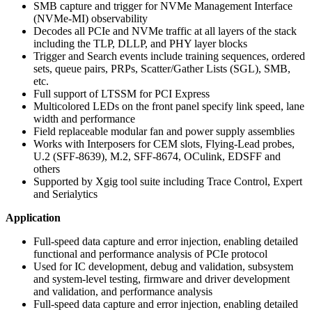
SMB capture and trigger for NVMe Management Interface
(NVMe-MI) observability
Decodes all PCIe and NVMe traffic at all layers of the stack
including the TLP, DLLP, and PHY layer blocks
Trigger and Search events include training sequences, ordered
sets, queue pairs, PRPs, Scatter/Gather Lists (SGL), SMB,
etc.
Full support of LTSSM for PCI Express
Multicolored LEDs on the front panel specify link speed, lane
width and performance
Field replaceable modular fan and power supply assemblies
Works with Interposers for CEM slots, Flying-Lead probes,
U.2 (SFF-8639), M.2, SFF-8674, OCulink, EDSFF and
others
Supported by Xgig tool suite including Trace Control, Expert
and Serialytics
Application
Full-speed data capture and error injection, enabling detailed
functional and performance analysis of PCIe protocol
Used for IC development, debug and validation, subsystem
and system-level testing, firmware and driver development
and validation, and performance analysis
Full-speed data capture and error injection, enabling detailed