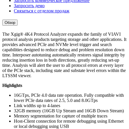
Запросить коммерческое предложение
Запросить демо
Связаться с отделом продаж
Обзор
The Xgig® 4K4 Protocol Analyzer expands the family of VIAVI
protocol analysis products targeting storage and other applications. It
provides advanced PCIe and NVMe level trigger and search
capabilities designed to reduce debug and problem resolution down
time. Interposer autotuning automatically restores signal integrity by
reducing insertion loss in both directions, greatly reducing set-up
time. Analysis will alert the user to all protocol errors at every layer
of the PCIe stack, including state and substate level errors within the
LTSSM viewer.
Highlights
16GTps, PCIe 4.0 data rate operation. Fully compatible with
lower PCIe data rates of 2.5, 5.0 and 8.0GTps
Link widths up to 4-lanes
32GB memory (16GB Up Stream and 16GB Down Stream)
Memory segmentation for capture of multiple traces
Host-Client connection for remote debugging using Ethernet
or local debugging using USB