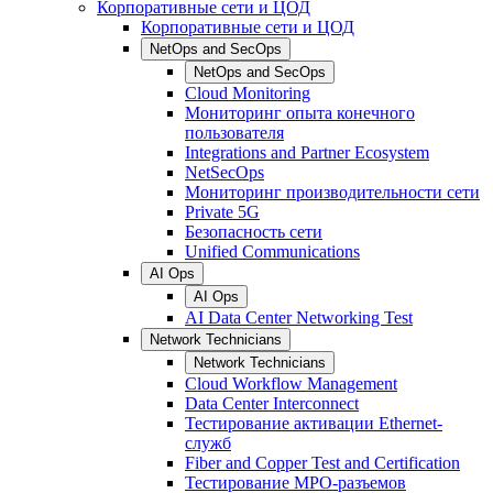
Корпоративные сети и ЦОД
Корпоративные сети и ЦОД
NetOps and SecOps
NetOps and SecOps
Cloud Monitoring
Мониторинг опыта конечного
пользователя
Integrations and Partner Ecosystem
NetSecOps
Мониторинг производительности сети
Private 5G
Безопасность сети
Unified Communications
AI Ops
AI Ops
AI Data Center Networking Test
Network Technicians
Network Technicians
Cloud Workflow Management
Data Center Interconnect
Тестирование активации Ethernet-
служб
Fiber and Copper Test and Certification
Тестирование МРО-разъемов