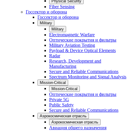
Physical Security
Fiber Sensing
Госсектор и оборона
Госсектор и оборона
Military
Military
Electromagnetic Warfare
Оптические покрытия и фильтры
Military Aviation Testing
Payload & Device Optical Elements
Radar
Research, Development and
Manufacturing
Secure and Reliable Communications
Spectrum Monitoring and Signal Analysis
Mission-Critical
Mission-Critical
Оптические покрытия и фильтры
Private 5G
Public Safety
Secure and Reliable Communications
Аэрокосмическая отрасль
Аэрокосмическая отрасль
Авиация общего назначения