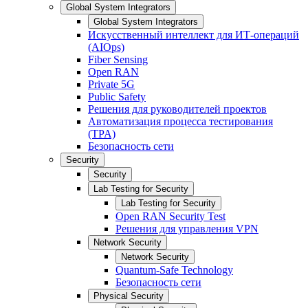
Global System Integrators
Global System Integrators
Искусственный интеллект для ИТ-операций
(AIOps)
Fiber Sensing
Open RAN
Private 5G
Public Safety
Решения для руководителей проектов
Автоматизация процесса тестирования
(TPA)
Безопасность сети
Security
Security
Lab Testing for Security
Lab Testing for Security
Open RAN Security Test
Решения для управления VPN
Network Security
Network Security
Quantum-Safe Technology
Безопасность сети
Physical Security