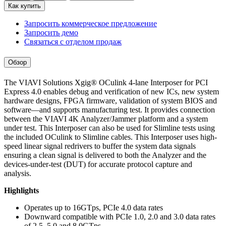
Как купить
Запросить коммерческое предложение
Запросить демо
Связаться с отделом продаж
Обзор
The VIAVI Solutions Xgig® OCulink 4-lane Interposer for PCI
Express 4.0 enables debug and verification of new ICs, new system
hardware designs, FPGA firmware, validation of system BIOS and
software—and supports manufacturing test. It provides connection
between the VIAVI 4K Analyzer/Jammer platform and a system
under test. This Interposer can also be used for Slimline tests using
the included OCulink to Slimline cables. This Interposer uses high-
speed linear signal redrivers to buffer the system data signals
ensuring a clean signal is delivered to both the Analyzer and the
devices-under-test (DUT) for accurate protocol capture and
analysis.
Highlights
Operates up to 16GTps, PCIe 4.0 data rates
Downward compatible with PCIe 1.0, 2.0 and 3.0 data rates
of 2.5, 5.0 and 8.0GTps