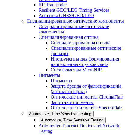
RF Transcoder
Resilient GEO/LEO Timing Services
Антенны GNSS/GEO/LEO
Специализированные оптические компоненты
Специализированные оптические
компоненты
Специализированная оптика
Специализированная оптика
Специализированные оптические
фильтры
Инструменты для формирования
направленных пучков света
Спектрометры MicroNIR
Пигменты
Пигменты
Защита бренда от фальсификаций
(антиконтрафакт)
Оптические пигменты ChromaFlair
Защитные пигменты
Оптические пигменты SpectraFlair
Automotive, Time Sensitive Testing
Automotive, Time Sensitive Testing
Automotive Ethernet Device and Network
Testing