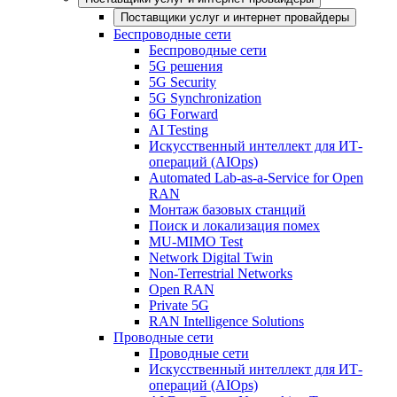
Поставщики услуг и интернет провайдеры
Беспроводные сети
Беспроводные сети
5G решения
5G Security
5G Synchronization
6G Forward
AI Testing
Искусственный интеллект для ИТ-
операций (AIOps)
Automated Lab-as-a-Service for Open
RAN
Монтаж базовых станций
Поиск и локализация помех
MU-MIMO Test
Network Digital Twin
Non-Terrestrial Networks
Open RAN
Private 5G
RAN Intelligence Solutions
Проводные сети
Проводные сети
Искусственный интеллект для ИТ-
операций (AIOps)