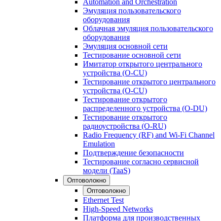
Automation and Orchestration
Эмуляция пользовательского
оборудования
Облачная эмуляция пользовательского
оборудования
Эмуляция основной сети
Тестирование основной сети
Имитатор открытого центрального
устройства (O-CU)
Тестирование открытого центрального
устройства (O-CU)
Тестирование открытого
распределенного устройства (O-DU)
Тестирование открытого
радиоустройства (O-RU)
Radio Frequency (RF) and Wi-Fi Channel
Emulation
Подтверждение безопасности
Тестирование согласно сервисной
модели (TaaS)
Оптоволокно
Оптоволокно
Ethernet Test
High-Speed Networks
Платформа для производственных