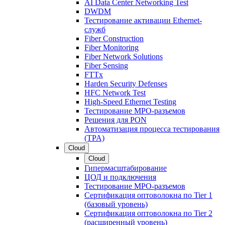
AI Data Center Networking Test
DWDM
Тестирование активации Ethernet-
служб
Fiber Construction
Fiber Monitoring
Fiber Network Solutions
Fiber Sensing
FTTx
Harden Security Defenses
HFC Network Test
High-Speed Ethernet Testing
Тестирование МРО-разъемов
Решения для PON
Автоматизация процесса тестирования
(TPA)
Cloud
Cloud
Гипермасштабирование
ЦОД и подключения
Тестирование МРО-разъемов
Сертификация оптоволокна по Tier 1
(базовый уровень)
Сертификация оптоволокна по Tier 2
(расширенный уровень)