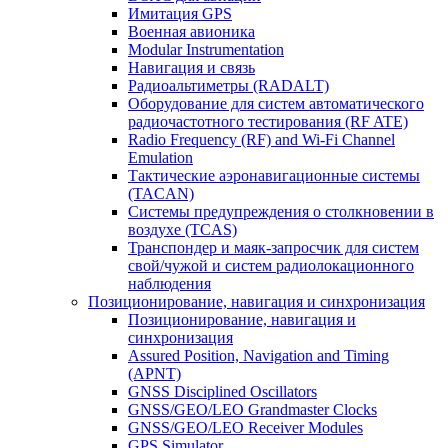
Имитация GPS
Военная авионика
Modular Instrumentation
Навигация и связь
Радиоальтиметры (RADALT)
Оборудование для систем автоматического
радиочастотного тестирования (RF ATE)
Radio Frequency (RF) and Wi-Fi Channel
Emulation
Тактические аэронавигационные системы
(TACAN)
Системы предупреждения о столкновении в
воздухе (TCAS)
Транспондер и маяк-запросчик для систем
свой/чужой и систем радиолокационного
наблюдения
Позиционирование, навигация и синхронизация
Позиционирование, навигация и
синхронизация
Assured Position, Navigation and Timing
(APNT)
GNSS Disciplined Oscillators
GNSS/GEO/LEO Grandmaster Clocks
GNSS/GEO/LEO Receiver Modules
GPS Simulator