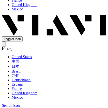
France
United Kingdom
Mexico
Toggler icon
Назад
United States
中国
日本
Brasil
СНГ
Deutschland
España
France
United Kingdom
Mexico
Search icon