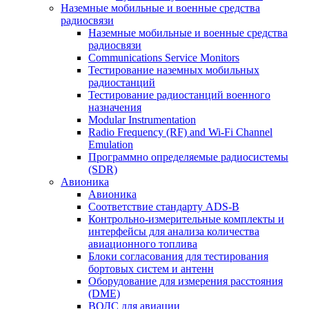
Наземные мобильные и военные средства
радиосвязи
Наземные мобильные и военные средства
радиосвязи
Communications Service Monitors
Тестирование наземных мобильных
радиостанций
Тестирование радиостанций военного
назначения
Modular Instrumentation
Radio Frequency (RF) and Wi-Fi Channel
Emulation
Программно определяемые радиосистемы
(SDR)
Авионика
Авионика
Соответствие стандарту ADS-B
Контрольно-измерительные комплекты и
интерфейсы для анализа количества
авиационного топлива
Блоки согласования для тестирования
бортовых систем и антенн
Оборудование для измерения расстояния
(DME)
ВОЛС для авиации