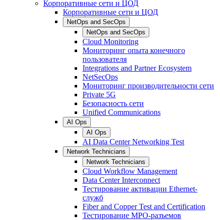
Корпоративные сети и ЦОД
Корпоративные сети и ЦОД
NetOps and SecOps
NetOps and SecOps
Cloud Monitoring
Мониторинг опыта конечного
пользователя
Integrations and Partner Ecosystem
NetSecOps
Мониторинг производительности сети
Private 5G
Безопасность сети
Unified Communications
AI Ops
AI Ops
AI Data Center Networking Test
Network Technicians
Network Technicians
Cloud Workflow Management
Data Center Interconnect
Тестирование активации Ethernet-
служб
Fiber and Copper Test and Certification
Тестирование МРО-разъемов