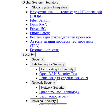
Global System Integrators
Global System Integrators
Искусственный интеллект для ИТ-операций
(AIOps)
Fiber Sensing
Open RAN
Private 5G
Public Safety
Решения для руководителей проектов
Автоматизация процесса тестирования
(TPA)
Безопасность сети
Security
Security
Lab Testing for Security
Lab Testing for Security
Open RAN Security Test
Решения для управления VPN
Network Security
Network Security
Quantum-Safe Technology
Безопасность сети
Physical Security