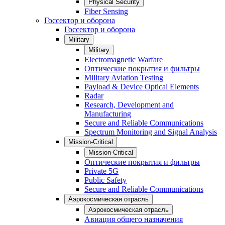
Physical Security
Fiber Sensing
Госсектор и оборона
Госсектор и оборона
Military
Military
Electromagnetic Warfare
Оптические покрытия и фильтры
Military Aviation Testing
Payload & Device Optical Elements
Radar
Research, Development and
Manufacturing
Secure and Reliable Communications
Spectrum Monitoring and Signal Analysis
Mission-Critical
Mission-Critical
Оптические покрытия и фильтры
Private 5G
Public Safety
Secure and Reliable Communications
Аэрокосмическая отрасль
Аэрокосмическая отрасль
Авиация общего назначения