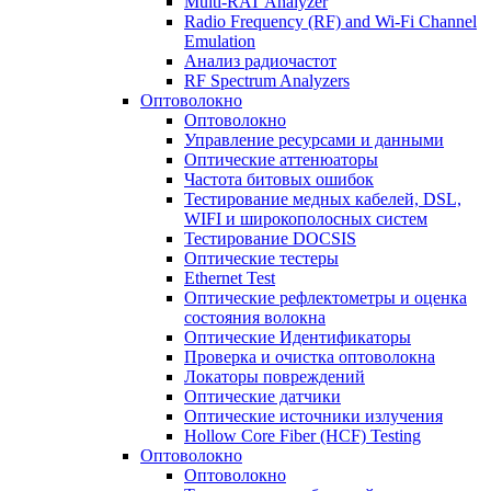
Multi-RAT Analyzer
Radio Frequency (RF) and Wi-Fi Channel
Emulation
Анализ радиочастот
RF Spectrum Analyzers
Оптоволокно
Оптоволокно
Управление ресурсами и данными
Оптические aттенюаторы
Частота битовых ошибок
Тестирование медных кабелей, DSL,
WIFI и широкополосных систем
Тестирование DOCSIS
Оптические тестеры
Ethernet Test
Оптические рефлектометры и оценка
состояния волокна
Оптические Идентификаторы
Проверка и очистка оптоволокна
Локаторы повреждений
Оптические датчики
Оптические источники излучения
Hollow Core Fiber (HCF) Testing
Оптоволокно
Оптоволокно