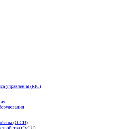
са управления (RIC)
ния
борудования
ойства (O-CU)
устройства (O-CU)