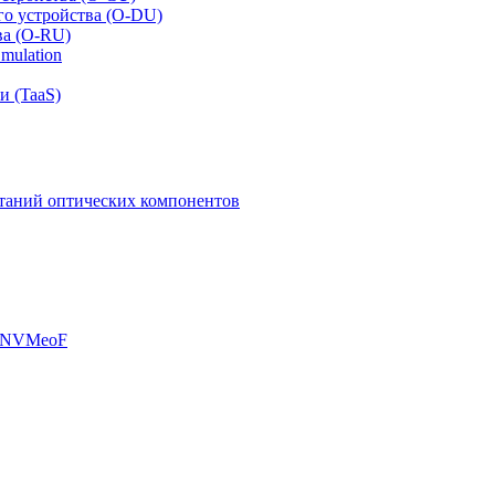
го устройства (O-DU)
ва (O-RU)
mulation
и (TaaS)
таний оптических компонентов
, NVMeoF