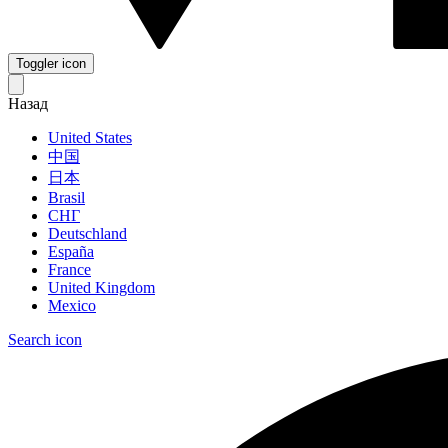
Toggler icon
Назад
United States
中国
日本
Brasil
СНГ
Deutschland
España
France
United Kingdom
Mexico
Search icon