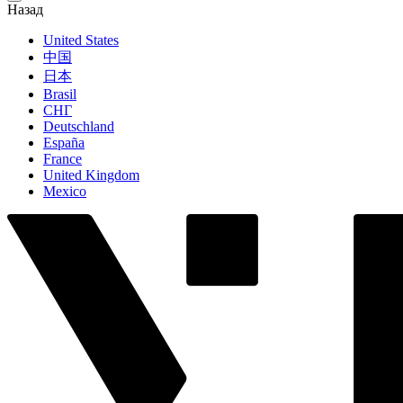
Назад
United States
中国
日本
Brasil
СНГ
Deutschland
España
France
United Kingdom
Mexico