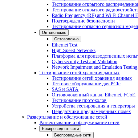
Тестирование открытого распределенно
Тестирование открытого радиоустройст
Radio Frequency (RF) and Wi-Fi Channel E
Подтверждение безопасности
Тестирование согласно сервисной модел
Оптоволокно
Оптоволокно
Ethernet Test
High-Speed Networks
Платформа для производственных испы
Cybersecurity Test and Validation
Network Impairment and Emulation Testing
Тестирование сетей хранения данных
Тестирование сетей хранения данных
Тестовое оборудование для PCIe
SAS и SATA
Оптоволоконный канал, Ethernet, FCoE
Тестирование протоколов
Устройства тестирования и генераторы
Передатчики преднамеренных помех
Развертывание и обслуживание сетей
Развертывание и обслуживание сетей
Беспроводные сети
Беспроводные сети