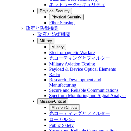
ネットワークセキュリティ
Physical Security
Physical Security
Fiber Sensing
政府と防衛機関
政府と防衛機関
Military
Military
Electromagnetic Warfare
光コーティングとフィルター
Military Aviation Testing
Payload & Device Optical Elements
Radar
Research, Development and
Manufacturing
Secure and Reliable Communications
Spectrum Monitoring and Signal Analysis
Mission-Critical
Mission-Critical
光コーティングとフィルター
ローカル 5G
Public Safety
Secure and Reliable Communications