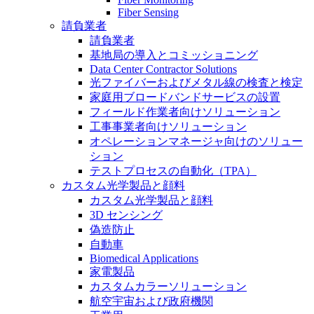
Fiber Sensing
請負業者
請負業者
基地局の導入とコミッショニング
Data Center Contractor Solutions
光ファイバーおよびメタル線の検査と検定
家庭用ブロードバンドサービスの設置
フィールド作業者向けソリューション
工事事業者向けソリューション
オペレーションマネージャ向けのソリュー
ション
テストプロセスの自動化（TPA）
カスタム光学製品と顔料
カスタム光学製品と顔料
3D センシング
偽造防止
自動車
Biomedical Applications
家電製品
カスタムカラーソリューション
航空宇宙および政府機関