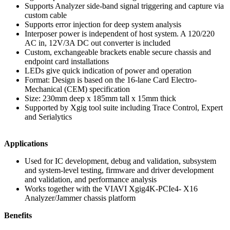
Supports Analyzer side-band signal triggering and capture via
custom cable
Supports error injection for deep system analysis
Interposer power is independent of host system. A 120/220
AC in, 12V/3A DC out converter is included
Custom, exchangeable brackets enable secure chassis and
endpoint card installations
LEDs give quick indication of power and operation
Format: Design is based on the 16-lane Card Electro-
Mechanical (CEM) specification
Size: 230mm deep x 185mm tall x 15mm thick
Supported by Xgig tool suite including Trace Control, Expert
and Serialytics
Applications
Used for IC development, debug and validation, subsystem
and system-level testing, firmware and driver development
and validation, and performance analysis
Works together with the VIAVI Xgig4K-PCIe4- X16
Analyzer/Jammer chassis platform
Benefits