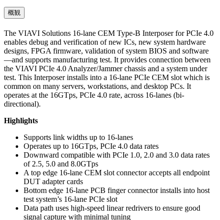
概観
The VIAVI Solutions 16-lane CEM Type-B Interposer for PCIe 4.0
enables debug and verification of new ICs, new system hardware
designs, FPGA firmware, validation of system BIOS and software
—and supports manufacturing test. It provides connection between
the VIAVI PCIe 4.0 Analyzer/Jammer chassis and a system under
test. This Interposer installs into a 16-lane PCIe CEM slot which is
common on many servers, workstations, and desktop PCs. It
operates at the 16GTps, PCIe 4.0 rate, across 16-lanes (bi-
directional).
Highlights
Supports link widths up to 16-lanes
Operates up to 16GTps, PCIe 4.0 data rates
Downward compatible with PCIe 1.0, 2.0 and 3.0 data rates
of 2.5, 5.0 and 8.0GTps
A top edge 16-lane CEM slot connector accepts all endpoint
DUT adapter cards
Bottom edge 16-lane PCB finger connector installs into host
test system’s 16-lane PCIe slot
Data path uses high-speed linear redrivers to ensure good
signal capture with minimal tuning