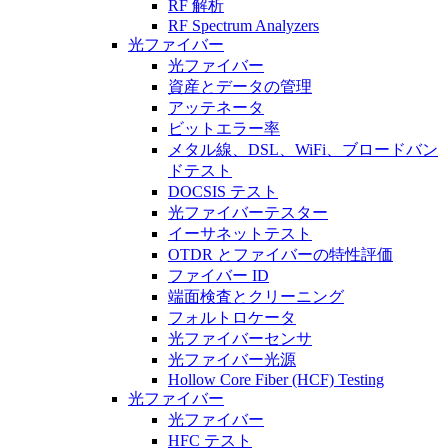
RF 解析
RF Spectrum Analyzers
光ファイバー
光ファイバー
資産とデータの管理
アッテネータ
ビットエラー率
メタル線、DSL、WiFi、ブロードバン
ドテスト
DOCSIS テスト
光ファイバーテスター
イーサネットテスト
OTDR とファイバーの特性評価
ファイバー ID
端面検査とクリーニング
フォルトロケータ
光ファイバーセンサ
光ファイバー光源
Hollow Core Fiber (HCF) Testing
光ファイバー
光ファイバー
HFC テスト