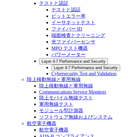
テストと認証
テストと認証
ビットエラー率
イーサネットテスト
ファイバー ID
端面検査とクリーニング
光ファイバーセンサ
MPO テスト機器
パワーメーター
Layer 4-7 Performance and Security
Layer 4-7 Performance and Security
Cybersecurity Test and Validation
陸上移動無線と軍用無線
陸上移動無線と軍用無線
Communications Service Monitors
陸上モバイル無線テスト
軍用無線テスト
モジュール型計測器
ソフトウェア無線およびシステム
航空電子機器
航空電子機器
ADS-B コンプライアンス