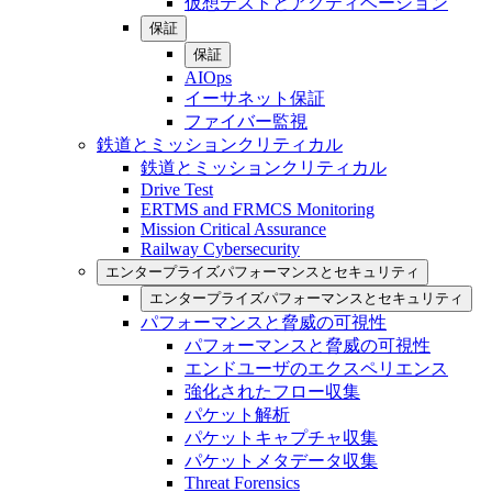
仮想テストとアクティベーション
保証
保証
AIOps
イーサネット保証
ファイバー監視
鉄道とミッションクリティカル
鉄道とミッションクリティカル
Drive Test
ERTMS and FRMCS Monitoring
Mission Critical Assurance
Railway Cybersecurity
エンタープライズパフォーマンスとセキュリティ
エンタープライズパフォーマンスとセキュリティ
パフォーマンスと脅威の可視性
パフォーマンスと脅威の可視性
エンドユーザのエクスペリエンス
強化されたフロー収集
パケット解析
パケットキャプチャ収集
パケットメタデータ収集
Threat Forensics