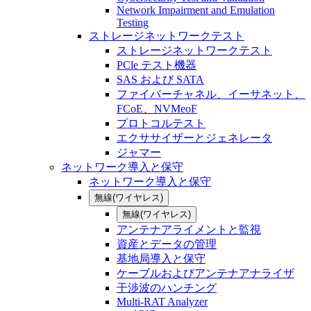
Network Impairment and Emulation
Testing
ストレージネットワークテスト
ストレージネットワークテスト
PCle テスト機器
SAS および SATA
ファイバーチャネル、イーサネット、
FCoE、NVMeoF
プロトコルテスト
エクササイザーとジェネレータ
ジャマー
ネットワーク導入と保守
ネットワーク導入と保守
無線(ワイヤレス)
無線(ワイヤレス)
アンテナアライメントと監視
資産とデータの管理
基地局導入と保守
ケーブルおよびアンテナアナライザ
干渉波のハンチング
Multi-RAT Analyzer