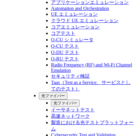
アプリケーションエミュレーション
Automation and Orchestration
UE エミュレーション
クラウド UE エミュレーション
コアエミュレーション
コアテスト
O-CU シミュレータ
O-CU テスト
O-DU テスト
O-RU テスト
Radio Frequency (RF) and Wi-Fi Channel
Emulation
セキュリティ検証
Taas（Test as a Service、サービスとし
てのテスト）
光ファイバー
光ファイバー
イーサネットテスト
高速ネットワーク
製造における光テストプラットフォー
ム
Cybersecurity Test and Validation