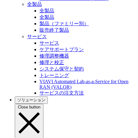
全製品
全製品
全製品
製品（ファミリー別）
販売終了製品
サービス
サービス
ケアサポートプラン
修理調整機器
修理と校正
システム保守と契約
トレーニング
VIAVI Automated Lab-as-a-Service for Open
RAN (VALOR)
サービスの注文方法
ソリューション
Close button