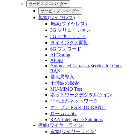
サービスプロバイダー
サービスプロバイダー
無線(ワイヤレス)
無線(ワイヤレス)
5G ソリューション
5G セキュリティ
タイミングと同期
6G フォワード
AI Testing
AIOps
Automated Lab-as-a-Service for Open
RAN
基地局導入
干渉波の探索
MU-MIMO Test
ネットワークデジタルツイン
非地上系ネットワーク
オープン RAN（O-RAN）
ローカル 5G
RAN Intelligence Solutions
有線(ワイヤーライン)
有線(ワイヤーライン)