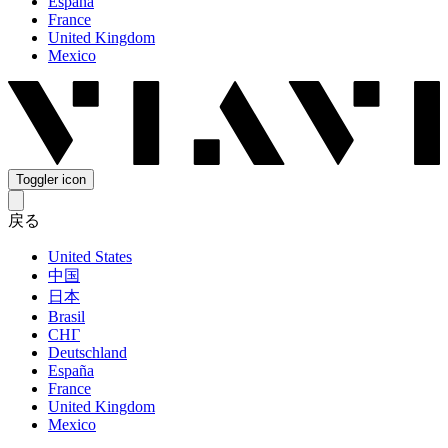
España
France
United Kingdom
Mexico
Toggler icon
戻る
United States
中国
日本
Brasil
СНГ
Deutschland
España
France
United Kingdom
Mexico