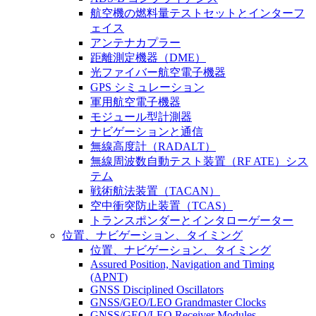
航空機の燃料量テストセットとインターフ
ェイス
アンテナカプラー
距離測定機器（DME）
光ファイバー航空電子機器
GPS シミュレーション
軍用航空電子機器
モジュール型計測器
ナビゲーションと通信
無線高度計（RADALT）
無線周波数自動テスト装置（RF ATE）シス
テム
戦術航法装置（TACAN）
空中衝突防止装置（TCAS）
トランスポンダーとインタローゲーター
位置、ナビゲーション、タイミング
位置、ナビゲーション、タイミング
Assured Position, Navigation and Timing
(APNT)
GNSS Disciplined Oscillators
GNSS/GEO/LEO Grandmaster Clocks
GNSS/GEO/LEO Receiver Modules