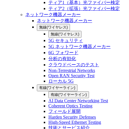
ティア1（基本）光ファイバー検定
ティア2（拡張）光ファイバー検定
ネットワーク機器メーカー
ネットワーク機器メーカー
無線(ワイヤレス)
無線(ワイヤレス)
5G セキュリティ
5G ネットワーク機器メーカー
6G フォワード
分析の有効化
クラウドベースのテスト
Non-Terrestrial Networks
Open RAN Security Test
ローカル 5G
有線(ワイヤーライン)
有線(ワイヤーライン)
AI Data Center Networking Test
Coherent Optics Testing
フィールド展開
Harden Security Defenses
High-Speed Ethernet Testing
技術とサービス紹介