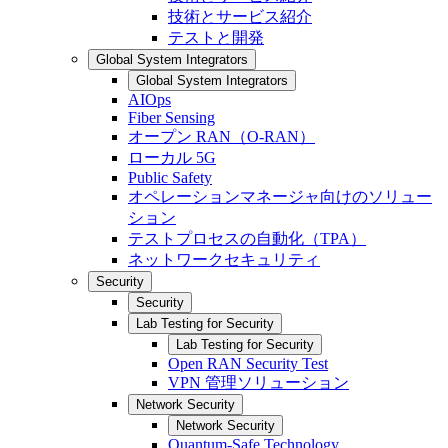
技術とサービス紹介
テストと開発
Global System Integrators
Global System Integrators
AIOps
Fiber Sensing
オープン RAN（O-RAN）
ローカル 5G
Public Safety
オペレーションマネージャ向けのソリュー
ション
テストプロセスの自動化（TPA）
ネットワークセキュリティ
Security
Security
Lab Testing for Security
Lab Testing for Security
Open RAN Security Test
VPN 管理ソリューション
Network Security
Network Security
Quantum-Safe Technology