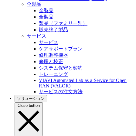
全製品
全製品
全製品
製品（ファミリー別）
販売終了製品
サービス
サービス
ケアサポートプラン
修理調整機器
修理と校正
システム保守と契約
トレーニング
VIAVI Automated Lab-as-a-Service for Open
RAN (VALOR)
サービスの注文方法
ソリューション
Close button