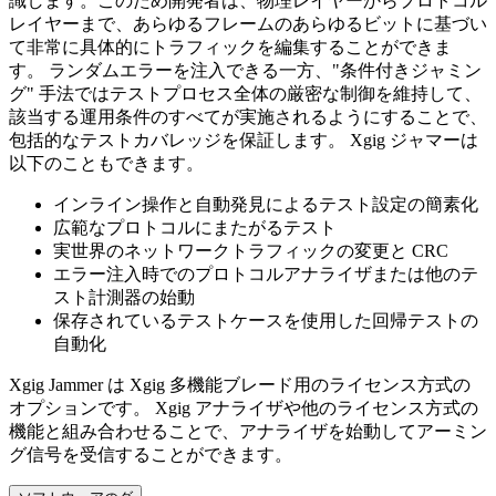
識します。このため開発者は、物理レイヤーからプロトコル
レイヤーまで、あらゆるフレームのあらゆるビットに基づい
て非常に具体的にトラフィックを編集することができま
す。 ランダムエラーを注入できる一方、"条件付きジャミン
グ" 手法ではテストプロセス全体の厳密な制御を維持して、
該当する運用条件のすべてが実施されるようにすることで、
包括的なテストカバレッジを保証します。 Xgig ジャマーは
以下のこともできます。
インライン操作と自動発見によるテスト設定の簡素化
広範なプロトコルにまたがるテスト
実世界のネットワークトラフィックの変更と CRC
エラー注入時でのプロトコルアナライザまたは他のテ
スト計測器の始動
保存されているテストケースを使用した回帰テストの
自動化
Xgig Jammer は Xgig 多機能ブレード用のライセンス方式の
オプションです。 Xgig アナライザや他のライセンス方式の
機能と組み合わせることで、アナライザを始動してアーミン
グ信号を受信することができます。