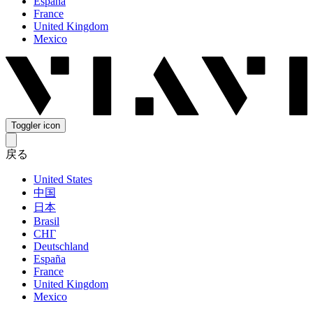
España
France
United Kingdom
Mexico
Toggler icon
戻る
United States
中国
日本
Brasil
СНГ
Deutschland
España
France
United Kingdom
Mexico