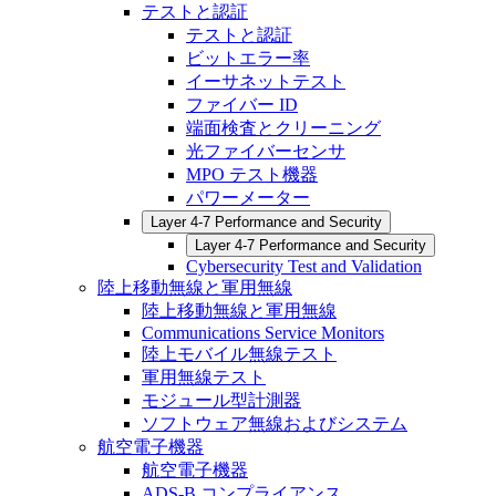
テストと認証
テストと認証
ビットエラー率
イーサネットテスト
ファイバー ID
端面検査とクリーニング
光ファイバーセンサ
MPO テスト機器
パワーメーター
Layer 4-7 Performance and Security
Layer 4-7 Performance and Security
Cybersecurity Test and Validation
陸上移動無線と軍用無線
陸上移動無線と軍用無線
Communications Service Monitors
陸上モバイル無線テスト
軍用無線テスト
モジュール型計測器
ソフトウェア無線およびシステム
航空電子機器
航空電子機器
ADS-B コンプライアンス