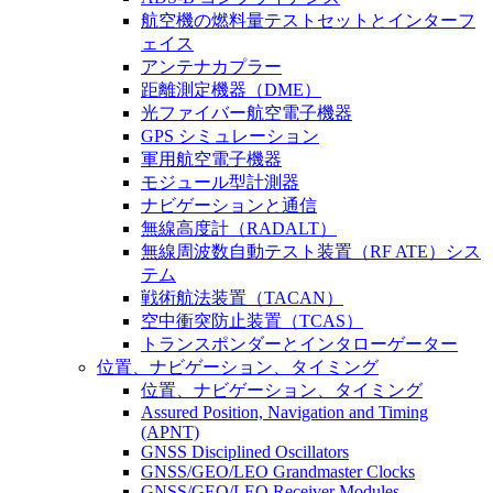
航空機の燃料量テストセットとインターフ
ェイス
アンテナカプラー
距離測定機器（DME）
光ファイバー航空電子機器
GPS シミュレーション
軍用航空電子機器
モジュール型計測器
ナビゲーションと通信
無線高度計（RADALT）
無線周波数自動テスト装置（RF ATE）シス
テム
戦術航法装置（TACAN）
空中衝突防止装置（TCAS）
トランスポンダーとインタローゲーター
位置、ナビゲーション、タイミング
位置、ナビゲーション、タイミング
Assured Position, Navigation and Timing
(APNT)
GNSS Disciplined Oscillators
GNSS/GEO/LEO Grandmaster Clocks
GNSS/GEO/LEO Receiver Modules