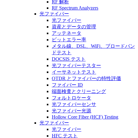
RF 解析
RF Spectrum Analyzers
光ファイバー
光ファイバー
資産とデータの管理
アッテネータ
ビットエラー率
メタル線、DSL、WiFi、ブロードバン
ドテスト
DOCSIS テスト
光ファイバーテスター
イーサネットテスト
OTDR とファイバーの特性評価
ファイバー ID
端面検査とクリーニング
フォルトロケータ
光ファイバーセンサ
光ファイバー光源
Hollow Core Fiber (HCF) Testing
光ファイバー
光ファイバー
HFC テスト