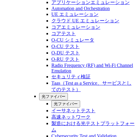
アプリケーションエミュレーション
Automation and Orchestration
UE エミュレーション
クラウド UE エミュレーション
コアエミュレーション
コアテスト
O-CU シミュレータ
O-CU テスト
O-DU テスト
O-RU テスト
Radio Frequency (RF) and Wi-Fi Channel
Emulation
セキュリティ検証
Taas（Test as a Service、サービスとし
てのテスト）
光ファイバー
光ファイバー
イーサネットテスト
高速ネットワーク
製造における光テストプラットフォー
ム
Cybersecurity Test and Validation