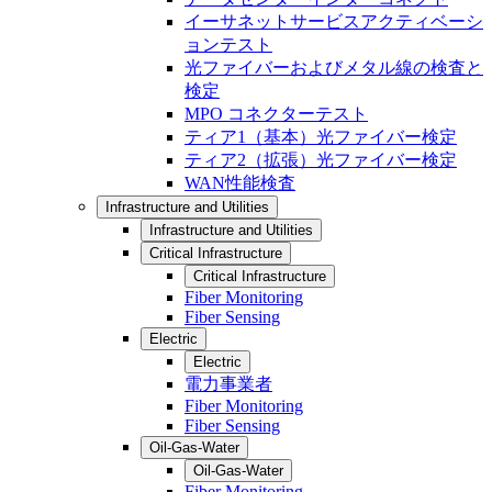
イーサネットサービスアクティベーシ
ョンテスト
光ファイバーおよびメタル線の検査と
検定
MPO コネクターテスト
ティア1（基本）光ファイバー検定
ティア2（拡張）光ファイバー検定
WAN性能検査
Infrastructure and Utilities
Infrastructure and Utilities
Critical Infrastructure
Critical Infrastructure
Fiber Monitoring
Fiber Sensing
Electric
Electric
電力事業者
Fiber Monitoring
Fiber Sensing
Oil-Gas-Water
Oil-Gas-Water
Fiber Monitoring