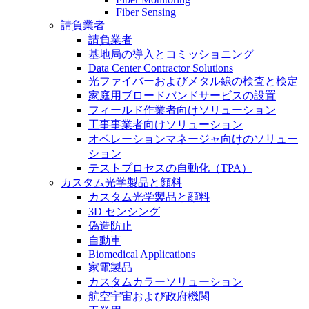
Fiber Sensing
請負業者
請負業者
基地局の導入とコミッショニング
Data Center Contractor Solutions
光ファイバーおよびメタル線の検査と検定
家庭用ブロードバンドサービスの設置
フィールド作業者向けソリューション
工事事業者向けソリューション
オペレーションマネージャ向けのソリュー
ション
テストプロセスの自動化（TPA）
カスタム光学製品と顔料
カスタム光学製品と顔料
3D センシング
偽造防止
自動車
Biomedical Applications
家電製品
カスタムカラーソリューション
航空宇宙および政府機関