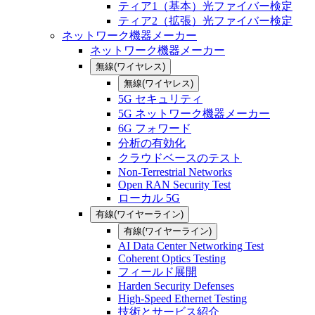
ティア1（基本）光ファイバー検定
ティア2（拡張）光ファイバー検定
ネットワーク機器メーカー
ネットワーク機器メーカー
無線(ワイヤレス)
無線(ワイヤレス)
5G セキュリティ
5G ネットワーク機器メーカー
6G フォワード
分析の有効化
クラウドベースのテスト
Non-Terrestrial Networks
Open RAN Security Test
ローカル 5G
有線(ワイヤーライン)
有線(ワイヤーライン)
AI Data Center Networking Test
Coherent Optics Testing
フィールド展開
Harden Security Defenses
High-Speed Ethernet Testing
技術とサービス紹介