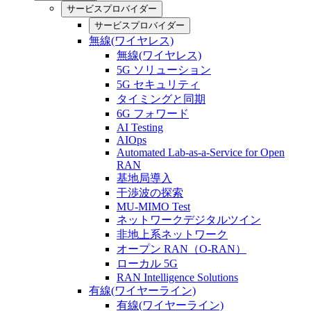
サービスプロバイダー
サービスプロバイダー
無線(ワイヤレス)
無線(ワイヤレス)
5G ソリューション
5G セキュリティ
タイミングと同期
6G フォワード
AI Testing
AIOps
Automated Lab-as-a-Service for Open
RAN
基地局導入
干渉波の探索
MU-MIMO Test
ネットワークデジタルツイン
非地上系ネットワーク
オープン RAN（O-RAN）
ローカル 5G
RAN Intelligence Solutions
有線(ワイヤーライン)
有線(ワイヤーライン)