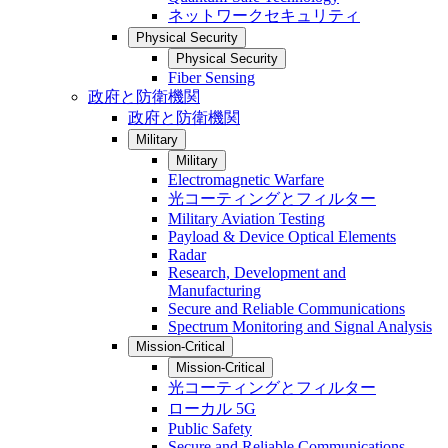
ネットワークセキュリティ
Physical Security
Physical Security
Fiber Sensing
政府と防衛機関
政府と防衛機関
Military
Military
Electromagnetic Warfare
光コーティングとフィルター
Military Aviation Testing
Payload & Device Optical Elements
Radar
Research, Development and
Manufacturing
Secure and Reliable Communications
Spectrum Monitoring and Signal Analysis
Mission-Critical
Mission-Critical
光コーティングとフィルター
ローカル 5G
Public Safety
Secure and Reliable Communications