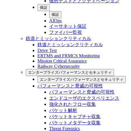
仮想テストとアクティベーション
保証
保証
AIOps
イーサネット保証
ファイバー監視
鉄道とミッションクリティカル
鉄道とミッションクリティカル
Drive Test
ERTMS and FRMCS Monitoring
Mission Critical Assurance
Railway Cybersecurity
エンタープライズパフォーマンスとセキュリティ
エンタープライズパフォーマンスとセキュリティ
パフォーマンスと脅威の可視性
パフォーマンスと脅威の可視性
エンドユーザのエクスペリエンス
強化されたフロー収集
パケット解析
パケットキャプチャ収集
パケットメタデータ収集
Threat Forensics