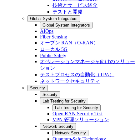
技術とサービス紹介
テストと開発
Global System Integrators
Global System Integrators
AIOps
Fiber Sensing
オープン RAN（O-RAN）
ローカル 5G
Public Safety
オペレーションマネージャ向けのソリュー
ション
テストプロセスの自動化（TPA）
ネットワークセキュリティ
Security
Security
Lab Testing for Security
Lab Testing for Security
Open RAN Security Test
VPN 管理ソリューション
Network Security
Network Security
Quantum-Safe Technology