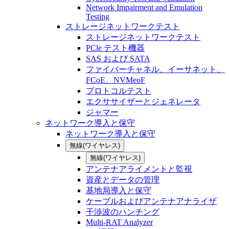
Network Impairment and Emulation
Testing
ストレージネットワークテスト
ストレージネットワークテスト
PCle テスト機器
SAS および SATA
ファイバーチャネル、イーサネット、
FCoE、NVMeoF
プロトコルテスト
エクササイザーとジェネレータ
ジャマー
ネットワーク導入と保守
ネットワーク導入と保守
無線(ワイヤレス)
無線(ワイヤレス)
アンテナアライメントと監視
資産とデータの管理
基地局導入と保守
ケーブルおよびアンテナアナライザ
干渉波のハンチング
Multi-RAT Analyzer