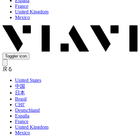
España
France
United Kingdom
Mexico
Toggler icon
戻る
United States
中国
日本
Brasil
СНГ
Deutschland
España
France
United Kingdom
Mexico