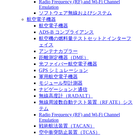
Radio Frequency (RF) and Wi-Fi Channel
Emulation
ソフトウェア無線およびシステム
航空電子機器
航空電子機器
ADS-B コンプライアンス
航空機の燃料量テストセットとインターフ
ェイス
アンテナカプラー
距離測定機器（DME）
光ファイバー航空電子機器
GPS シミュレーション
軍用航空電子機器
モジュール型計測器
ナビゲーションと通信
無線高度計（RADALT）
無線周波数自動テスト装置（RF ATE）シス
テム
Radio Frequency (RF) and Wi-Fi Channel
Emulation
戦術航法装置（TACAN）
空中衝突防止装置（TCAS）