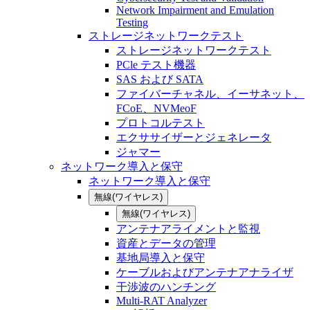
Network Impairment and Emulation
Testing
ストレージネットワークテスト
ストレージネットワークテスト
PCle テスト機器
SAS および SATA
ファイバーチャネル、イーサネット、
FCoE、NVMeoF
プロトコルテスト
エクササイザーとジェネレータ
ジャマー
ネットワーク導入と保守
ネットワーク導入と保守
無線(ワイヤレス)
無線(ワイヤレス)
アンテナアライメントと監視
資産とデータの管理
基地局導入と保守
ケーブルおよびアンテナアナライザ
干渉波のハンチング
Multi-RAT Analyzer