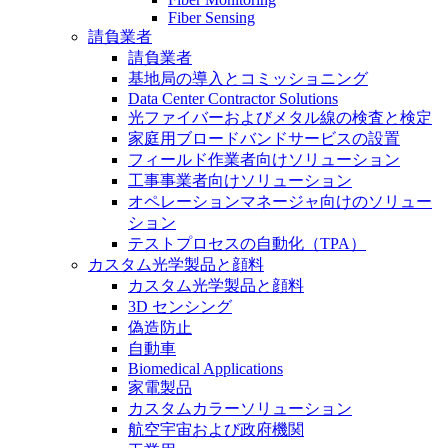
Fiber Sensing
請負業者
請負業者
基地局の導入とコミッショニング
Data Center Contractor Solutions
光ファイバーおよびメタル線の検査と検定
家庭用ブロードバンドサービスの設置
フィールド作業者向けソリューション
工事事業者向けソリューション
オペレーションマネージャ向けのソリュー
ション
テストプロセスの自動化（TPA）
カスタム光学製品と顔料
カスタム光学製品と顔料
3D センシング
偽造防止
自動車
Biomedical Applications
家電製品
カスタムカラーソリューション
航空宇宙および政府機関