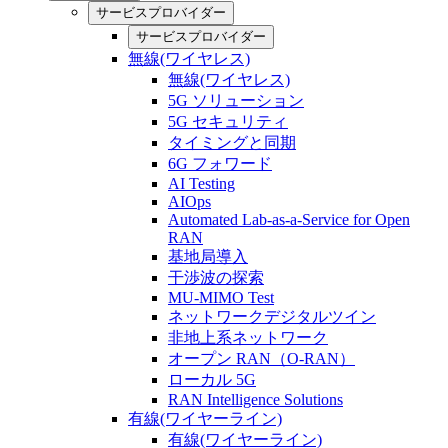
サービスプロバイダー
サービスプロバイダー
無線(ワイヤレス)
無線(ワイヤレス)
5G ソリューション
5G セキュリティ
タイミングと同期
6G フォワード
AI Testing
AIOps
Automated Lab-as-a-Service for Open
RAN
基地局導入
干渉波の探索
MU-MIMO Test
ネットワークデジタルツイン
非地上系ネットワーク
オープン RAN（O-RAN）
ローカル 5G
RAN Intelligence Solutions
有線(ワイヤーライン)
有線(ワイヤーライン)