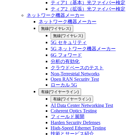
ティア1（基本）光ファイバー検定
ティア2（拡張）光ファイバー検定
ネットワーク機器メーカー
ネットワーク機器メーカー
無線(ワイヤレス)
無線(ワイヤレス)
5G セキュリティ
5G ネットワーク機器メーカー
6G フォワード
分析の有効化
クラウドベースのテスト
Non-Terrestrial Networks
Open RAN Security Test
ローカル 5G
有線(ワイヤーライン)
有線(ワイヤーライン)
AI Data Center Networking Test
Coherent Optics Testing
フィールド展開
Harden Security Defenses
High-Speed Ethernet Testing
技術とサービス紹介