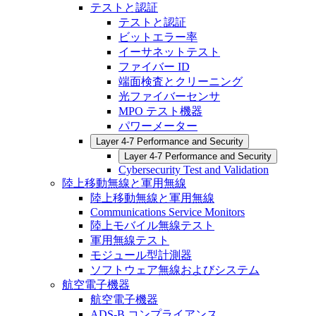
テストと認証
テストと認証
ビットエラー率
イーサネットテスト
ファイバー ID
端面検査とクリーニング
光ファイバーセンサ
MPO テスト機器
パワーメーター
Layer 4-7 Performance and Security
Layer 4-7 Performance and Security
Cybersecurity Test and Validation
陸上移動無線と軍用無線
陸上移動無線と軍用無線
Communications Service Monitors
陸上モバイル無線テスト
軍用無線テスト
モジュール型計測器
ソフトウェア無線およびシステム
航空電子機器
航空電子機器
ADS-B コンプライアンス