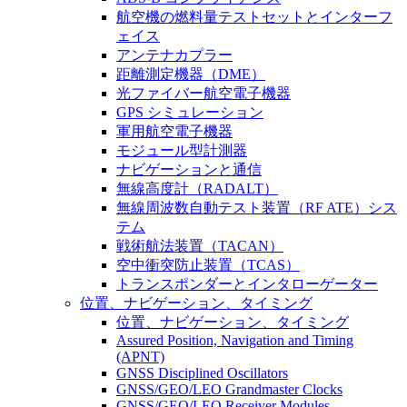
航空機の燃料量テストセットとインターフ
ェイス
アンテナカプラー
距離測定機器（DME）
光ファイバー航空電子機器
GPS シミュレーション
軍用航空電子機器
モジュール型計測器
ナビゲーションと通信
無線高度計（RADALT）
無線周波数自動テスト装置（RF ATE）シス
テム
戦術航法装置（TACAN）
空中衝突防止装置（TCAS）
トランスポンダーとインタローゲーター
位置、ナビゲーション、タイミング
位置、ナビゲーション、タイミング
Assured Position, Navigation and Timing
(APNT)
GNSS Disciplined Oscillators
GNSS/GEO/LEO Grandmaster Clocks
GNSS/GEO/LEO Receiver Modules