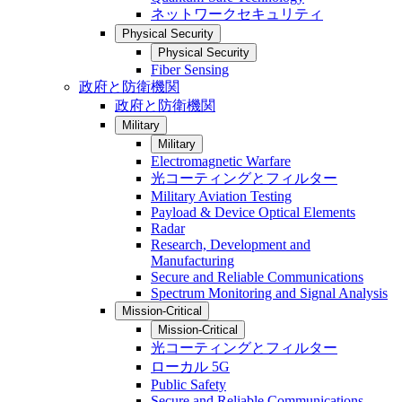
ネットワークセキュリティ
Physical Security
Physical Security
Fiber Sensing
政府と防衛機関
政府と防衛機関
Military
Military
Electromagnetic Warfare
光コーティングとフィルター
Military Aviation Testing
Payload & Device Optical Elements
Radar
Research, Development and
Manufacturing
Secure and Reliable Communications
Spectrum Monitoring and Signal Analysis
Mission-Critical
Mission-Critical
光コーティングとフィルター
ローカル 5G
Public Safety
Secure and Reliable Communications