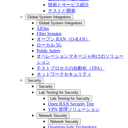
技術とサービス紹介
テストと開発
Global System Integrators
Global System Integrators
AIOps
Fiber Sensing
オープン RAN（O-RAN）
ローカル 5G
Public Safety
オペレーションマネージャ向けのソリュー
ション
テストプロセスの自動化（TPA）
ネットワークセキュリティ
Security
Security
Lab Testing for Security
Lab Testing for Security
Open RAN Security Test
VPN 管理ソリューション
Network Security
Network Security
Quantum-Safe Technology