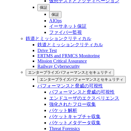
仮想テストとアクティベーション
保証
保証
AIOps
イーサネット保証
ファイバー監視
鉄道とミッションクリティカル
鉄道とミッションクリティカル
Drive Test
ERTMS and FRMCS Monitoring
Mission Critical Assurance
Railway Cybersecurity
エンタープライズパフォーマンスとセキュリティ
エンタープライズパフォーマンスとセキュリティ
パフォーマンスと脅威の可視性
パフォーマンスと脅威の可視性
エンドユーザのエクスペリエンス
強化されたフロー収集
パケット解析
パケットキャプチャ収集
パケットメタデータ収集
Threat Forensics