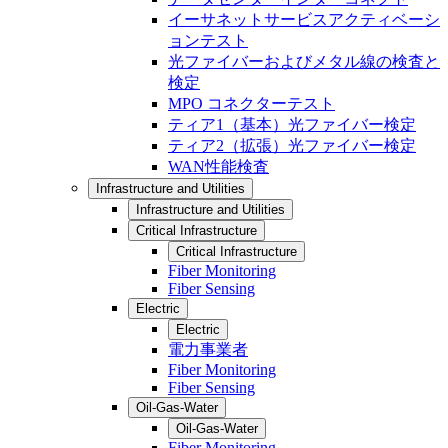
イーサネットサービスアクティベーシ
ョンテスト
光ファイバーおよびメタル線の検査と
検定
MPO コネクターテスト
ティア1（基本）光ファイバー検定
ティア2（拡張）光ファイバー検定
WAN性能検査
Infrastructure and Utilities
Infrastructure and Utilities
Critical Infrastructure
Critical Infrastructure
Fiber Monitoring
Fiber Sensing
Electric
Electric
電力事業者
Fiber Monitoring
Fiber Sensing
Oil-Gas-Water
Oil-Gas-Water
Fiber Monitoring