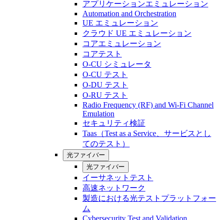
アプリケーションエミュレーション
Automation and Orchestration
UE エミュレーション
クラウド UE エミュレーション
コアエミュレーション
コアテスト
O-CU シミュレータ
O-CU テスト
O-DU テスト
O-RU テスト
Radio Frequency (RF) and Wi-Fi Channel
Emulation
セキュリティ検証
Taas（Test as a Service、サービスとし
てのテスト）
光ファイバー
光ファイバー
イーサネットテスト
高速ネットワーク
製造における光テストプラットフォー
ム
Cybersecurity Test and Validation