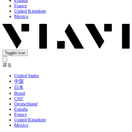
España
France
United Kingdom
Mexico
Toggler icon
戻る
United States
中国
日本
Brasil
СНГ
Deutschland
España
France
United Kingdom
Mexico