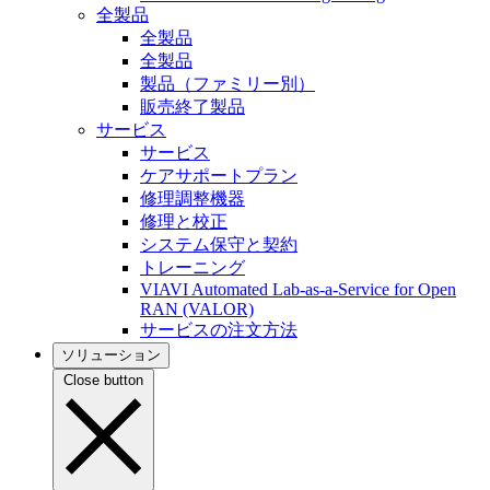
全製品
全製品
全製品
製品（ファミリー別）
販売終了製品
サービス
サービス
ケアサポートプラン
修理調整機器
修理と校正
システム保守と契約
トレーニング
VIAVI Automated Lab-as-a-Service for Open
RAN (VALOR)
サービスの注文方法
ソリューション
Close button