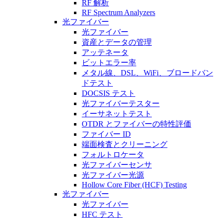
RF 解析
RF Spectrum Analyzers
光ファイバー
光ファイバー
資産とデータの管理
アッテネータ
ビットエラー率
メタル線、DSL、WiFi、ブロードバン
ドテスト
DOCSIS テスト
光ファイバーテスター
イーサネットテスト
OTDR とファイバーの特性評価
ファイバー ID
端面検査とクリーニング
フォルトロケータ
光ファイバーセンサ
光ファイバー光源
Hollow Core Fiber (HCF) Testing
光ファイバー
光ファイバー
HFC テスト