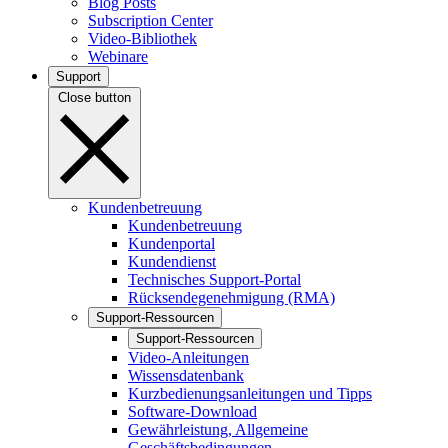
Blog Posts
Subscription Center
Video-Bibliothek
Webinare
Support
Close button
Kundenbetreuung
Kundenbetreuung
Kundenportal
Kundendienst
Technisches Support-Portal
Rücksendegenehmigung (RMA)
Support-Ressourcen
Support-Ressourcen
Video-Anleitungen
Wissensdatenbank
Kurzbedienungsanleitungen und Tipps
Software-Download
Gewährleistung, Allgemeine
Geschäftsbedingungen