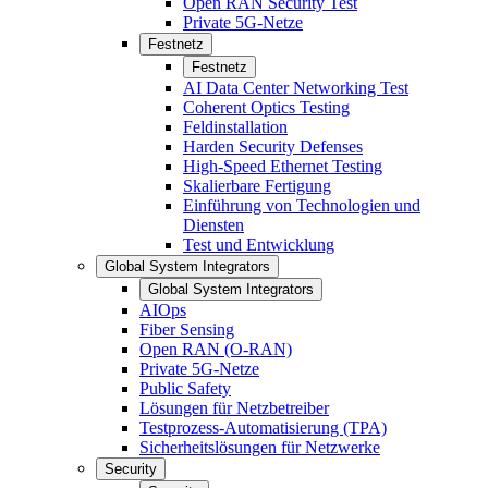
Open RAN Security Test
Private 5G-Netze
Festnetz
Festnetz
AI Data Center Networking Test
Coherent Optics Testing
Feldinstallation
Harden Security Defenses
High-Speed Ethernet Testing
Skalierbare Fertigung
Einführung von Technologien und
Diensten
Test und Entwicklung
Global System Integrators
Global System Integrators
AIOps
Fiber Sensing
Open RAN (O-RAN)
Private 5G-Netze
Public Safety
Lösungen für Netzbetreiber
Testprozess-Automatisierung (TPA)
Sicherheitslösungen für Netzwerke
Security