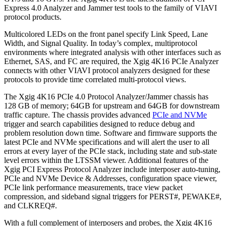
Express 4.0 Analyzer and Jammer test tools to the family of VIAVI
protocol products.
Multicolored LEDs on the front panel specify Link Speed, Lane
Width, and Signal Quality. In today’s complex, multiprotocol
environments where integrated analysis with other interfaces such as
Ethernet, SAS, and FC are required, the Xgig 4K16 PCIe Analyzer
connects with other VIAVI protocol analyzers designed for these
protocols to provide time correlated multi-protocol views.
The Xgig 4K16 PCIe 4.0 Protocol Analyzer/Jammer chassis has
128 GB of memory; 64GB for upstream and 64GB for downstream
traffic capture. The chassis provides advanced
PCIe and NVMe
trigger and search capabilities designed to reduce debug and
problem resolution down time. Software and firmware supports the
latest PCIe and NVMe specifications and will alert the user to all
errors at every layer of the PCIe stack, including state and sub-state
level errors within the LTSSM viewer. Additional features of the
Xgig PCI Express Protocol Analyzer include interposer auto-tuning,
PCIe and NVMe Device & Addresses, configuration space viewer,
PCIe link performance measurements, trace view packet
compression, and sideband signal triggers for PERST#, PEWAKE#,
and CLKREQ#.
With a full complement of interposers and probes, the Xgig 4K16