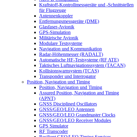
Kraftstoff-Kontrollmessgeräte und -Schnittstellen
für Flugzeuge
Antennenkoppler
Entfernungsmessgeräte (DME)
Glasfaser-Avionik
GPS-Simulation
Militärische Avionik
Modulare Testsysteme
Navigation und Kommunikation
Radar-Höhenmesser (RADALT)
Automatische HF-Testsysteme (RF ATE)
Taktisches Luftnavigationssystem (TACAN)
Kollisionswarnsystem (TCAS)
Transponder und Interrogator
Position, Navigation und Timing
Position, Navigation und Timing
Assured Position, Navigation and Timing
(APNT)
GNSS Disciplined Oscillators
GNSS/GEO/LEO Antennen
GNSS/GEO/LEO Grandmaster Clocks
GNSS/GEO/LEO Receiver Modules
GPS Simulator
RF Transcoder
Resilient GEO/LEO Timing Services