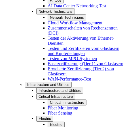
AI Ops
AI Data Center Networking Test
Network Technicians
Network Technicians
Cloud Workflow Management
Zusammenschalten von Rechenzentren
(DCI)
Testen der Aktivierung von Ethernet-
Diensten
Testen und Zertifizieren vom Glasfasern
und Kupferleitungen
Testen von MPO-Systemen
Basiszertifizierung (Tier 1) von Glasfasern
Erweiterte Zertifizierung (Tier 2) von
Glasfasern
WAN-Performance-Test
Infrastructure and Utilities
Infrastructure and Utilities
Critical Infrastructure
Critical Infrastructure
Fiber Monitoring
Fiber Sensing
Electric
Electric