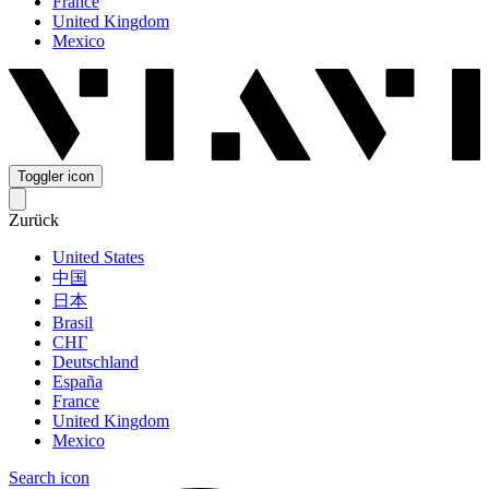
France
United Kingdom
Mexico
Toggler icon
Zurück
United States
中国
日本
Brasil
СНГ
Deutschland
España
France
United Kingdom
Mexico
Search icon