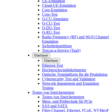
UE-Emulation
Cloud-UE-Emulation
Core-Emulation
Core-Test
O-CU-Simulator
O-CU-Test
O-DU-Test
O-RU-Test
Radio Frequency (RF) and Wi-Fi Channel
Emulation
Sicherheitsprüfung
Test-as-a-Service (TaaS)
Glasfaser
Glasfaser
Ethernet-Test
Hochgeschwindigkeitsnetze
Optische Testplattform für die Produktion
Cybersecurity Test and Validation
Network Impairment and Emulation
Testing
Testen von Speichernetzen
Testen von Speichernetzen
Mess- und Prüftechnik für PCIe
SAS und SATA
Fibre-Channel, Ethernet, FCoE, NVMeoF