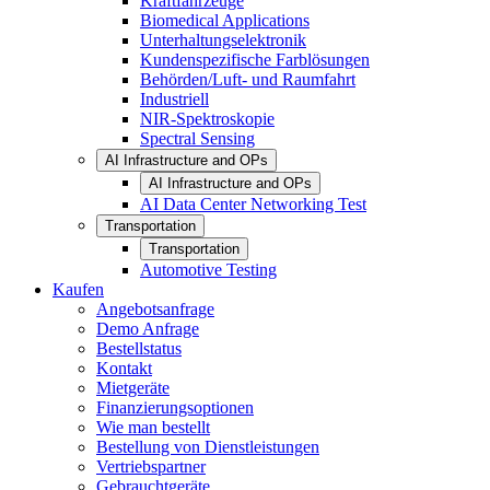
Kraftfahrzeuge
Biomedical Applications
Unterhaltungselektronik
Kundenspezifische Farblösungen
Behörden/Luft- und Raumfahrt
Industriell
NIR-Spektroskopie
Spectral Sensing
AI Infrastructure and OPs
AI Infrastructure and OPs
AI Data Center Networking Test
Transportation
Transportation
Automotive Testing
Kaufen
Angebotsanfrage
Demo Anfrage
Bestellstatus
Kontakt
Mietgeräte
Finanzierungsoptionen
Wie man bestellt
Bestellung von Dienstleistungen
Vertriebspartner
Gebrauchtgeräte