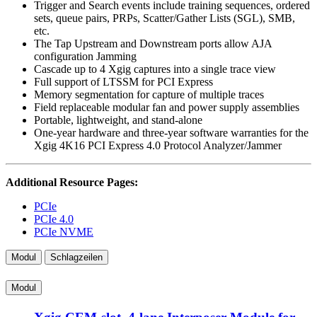
Trigger and Search events include training sequences, ordered
sets, queue pairs, PRPs, Scatter/Gather Lists (SGL), SMB,
etc.
The Tap Upstream and Downstream ports allow AJA
configuration Jamming
Cascade up to 4 Xgig captures into a single trace view
Full support of LTSSM for PCI Express
Memory segmentation for capture of multiple traces
Field replaceable modular fan and power supply assemblies
Portable, lightweight, and stand-alone
One-year hardware and three-year software warranties for the
Xgig 4K16 PCI Express 4.0 Protocol Analyzer/Jammer
Additional Resource Pages:
PCIe
PCIe 4.0
PCIe NVME
Modul
Schlagzeilen
Modul