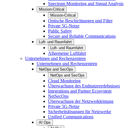
Spectrum Monitoring and Signal Analysis
Mission-Critical
Mission-Critical
Optische Beschichtungen und Filter
Private 5G-Netze
Public Safety
Secure and Reliable Communications
Luft- und Raumfahrt
Luft- und Raumfahrt
Allgemeine Luftfahrt
Unternehmen und Rechenzentren
Unternehmen und Rechenzentren
NetOps and SecOps
NetOps and SecOps
Cloud Monitoring
Überwachung des Endnutzererlebnisses
Integrations and Partner Ecosystem
NetSecOps
Überwachung der Netzwerkleistung
Private 5G-Netze
Sicherheitslösungen für Netzwerke
Unified Communications
AI Ops