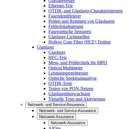
Glasfasertester
Ethernet-Test
OTDR- und Glasfaser-Charakterisierung
Faseridentifizierer
Prüfen und Reinigen von Glasfasern
Fehlerlokalisierung
Faseroptische Sensoren
Glasfaser-Lichtquellen
Hollow Core Fiber (HCF) Testing
Glasfaser
Glasfaser
HFC-Test
Mess- und Prüftechnik für MPO
Optical Multimeter
Leistungspegelmesser
Optische Spektrumanalyse
OTDR-Tests
Testen von PON-Netzen
Glasfaserüberwachung
Virtuelle Tests und Aktivierung
Netzwerk- und Service-Assurance
Netzwerk- und Service-Assurance
Netzwerk-Assurance
Netzwerk-Assurance
AIOps