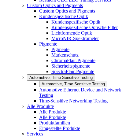
Custom Optics and Pigments
Custom Optics and Pigments
Kundenspezifische Optik
Kundenspezifische Optik
Kundenspezifische Optische Filter
Lichtformende Optik
MicroNIR-Spektrometer
Pigmente
Pigmente
Markenschutz
ChromaFlair-Pigmente
Sicherheitspigmente
SpectraFlair-Pigmente
Automotive, Time Sensitive Testing
Automotive, Time Sensitive Testing
Automotive Ethernet Device and Network
Testing
Time-Sensitive Networking Testing
Alle Produkte
Alle Produkte
Alle Produkte
Produktfamilien
Eingestellte Produkte
Services