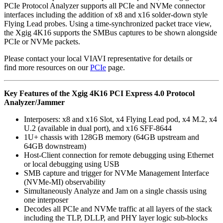
PCIe Protocol Analyzer supports all PCIe and NVMe connector
interfaces including the addition of x8 and x16 solder-down style
Flying Lead probes. Using a time-synchronized packet trace view,
the Xgig 4K16 supports the SMBus captures to be shown alongside
PCIe or NVMe packets.
Please contact your local VIAVI representative for details or
find more resources on our
PCIe
page.
Key Features of the Xgig 4K16 PCI Express 4.0 Protocol
Analyzer/Jammer
Interposers: x8 and x16 Slot, x4 Flying Lead pod, x4 M.2, x4
U.2 (available in dual port), and x16 SFF-8644
1U+ chassis with 128GB memory (64GB upstream and
64GB downstream)
Host-Client connection for remote debugging using Ethernet
or local debugging using USB
SMB capture and trigger for NVMe Management Interface
(NVMe-MI) observability
Simultaneously Analyze and Jam on a single chassis using
one interposer
Decodes all PCIe and NVMe traffic at all layers of the stack
including the TLP, DLLP, and PHY layer logic sub-blocks