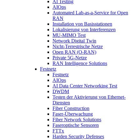
AI Testing
AIOps
Automated Lab-as-a-Service for Open
RAN
Installation von Basisstationen
Lokalisierung von Interferenzen
MU-MIMO Test
Network Digital Twin
Nicht-Terrestrische Netze
Open RAN (O-RAN)
Private 5G-Netze
RAN Intelligence Solutions
Festnetz
Festnetz
AIOps
AI Data Center Networking Test
DWDM
Testen der Aktivierung von Ethernet-
Diensten
Fiber Construction
Faser-Überwachung
Fiber Network Solutions
Faseroptische Sensoren
FTTx
Harden Security Defenses