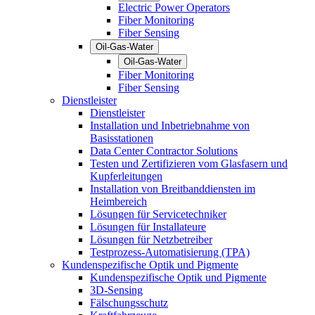
Electric Power Operators
Fiber Monitoring
Fiber Sensing
Oil-Gas-Water
Oil-Gas-Water
Fiber Monitoring
Fiber Sensing
Dienstleister
Dienstleister
Installation und Inbetriebnahme von
Basisstationen
Data Center Contractor Solutions
Testen und Zertifizieren vom Glasfasern und
Kupferleitungen
Installation von Breitbanddiensten im
Heimbereich
Lösungen für Servicetechniker
Lösungen für Installateure
Lösungen für Netzbetreiber
Testprozess-Automatisierung (TPA)
Kundenspezifische Optik und Pigmente
Kundenspezifische Optik und Pigmente
3D-Sensing
Fälschungsschutz