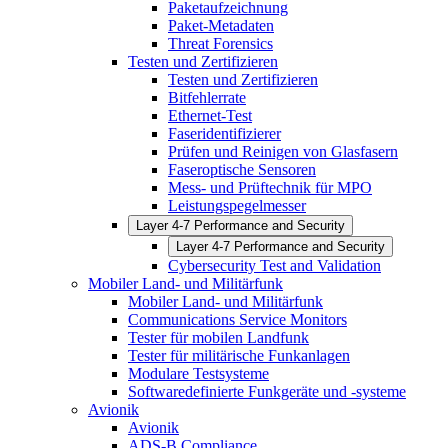
Paketaufzeichnung
Paket-Metadaten
Threat Forensics
Testen und Zertifizieren
Testen und Zertifizieren
Bitfehlerrate
Ethernet-Test
Faseridentifizierer
Prüfen und Reinigen von Glasfasern
Faseroptische Sensoren
Mess- und Prüftechnik für MPO
Leistungspegelmesser
Layer 4-7 Performance and Security
Layer 4-7 Performance and Security
Cybersecurity Test and Validation
Mobiler Land- und Militärfunk
Mobiler Land- und Militärfunk
Communications Service Monitors
Tester für mobilen Landfunk
Tester für militärische Funkanlagen
Modulare Testsysteme
Softwaredefinierte Funkgeräte und -systeme
Avionik
Avionik
ADS-B Compliance