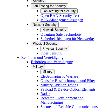
Security
Lab Testing for Security
Lab Testing for Security
Open RAN Security Test
VPN-Managementlösungen
Network Security
Network Security
Quantum-Safe Technology
Sicherheitslösungen für Netzwerke
Physical Security
Physical Security
Fiber Sensing
Behörden und Verteidigung
Behörden und Verteidigung
Military
Military
Electromagnetic Warfare
Optische Beschichtungen und Filter
Military Aviation Testing
Payload & Device Optical Elements
Radar
Research, Development and
Manufacturing
Secure and Reliable Communications