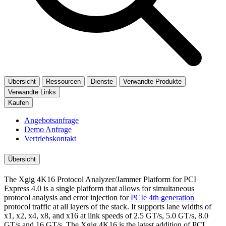
Übersicht
Ressourcen
Dienste
Verwandte Produkte
Verwandte Links
Kaufen
Angebotsanfrage
Demo Anfrage
Vertriebskontakt
Übersicht
The Xgig 4K16 Protocol Analyzer/Jammer Platform for PCI
Express 4.0 is a single platform that allows for simultaneous
protocol analysis and error injection for
PCIe 4th generation
protocol traffic at all layers of the stack. It supports lane widths of
x1, x2, x4, x8, and x16 at link speeds of 2.5 GT/s, 5.0 GT/s, 8.0
GT/s and 16 GT/s. The Xgig 4K16 is the latest addition of PCI