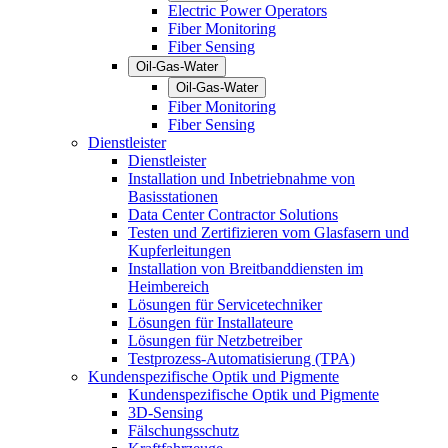
Electric Power Operators
Fiber Monitoring
Fiber Sensing
Oil-Gas-Water
Oil-Gas-Water
Fiber Monitoring
Fiber Sensing
Dienstleister
Dienstleister
Installation und Inbetriebnahme von
Basisstationen
Data Center Contractor Solutions
Testen und Zertifizieren vom Glasfasern und
Kupferleitungen
Installation von Breitbanddiensten im
Heimbereich
Lösungen für Servicetechniker
Lösungen für Installateure
Lösungen für Netzbetreiber
Testprozess-Automatisierung (TPA)
Kundenspezifische Optik und Pigmente
Kundenspezifische Optik und Pigmente
3D-Sensing
Fälschungsschutz