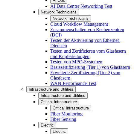
AI Ops
AI Data Center Networking Test
Network Technicians
Network Technicians
Cloud Workflow Management
Zusammenschalten von Rechenzentren
(DCI)
Testen der Aktivierung von Ethernet-
Diensten
Testen und Zertifizieren vom Glasfasern
und Kupferleitungen
Testen von MPO-Systemen
Basiszertifizierung (Tier 1) von Glasfasern
Erweiterte Zertifizierung (Tier 2) von
Glasfasern
WAN-Performance-Test
Infrastructure and Utilities
Infrastructure and Utilities
Critical Infrastructure
Critical Infrastructure
Fiber Monitoring
Fiber Sensing
Electric
Electric