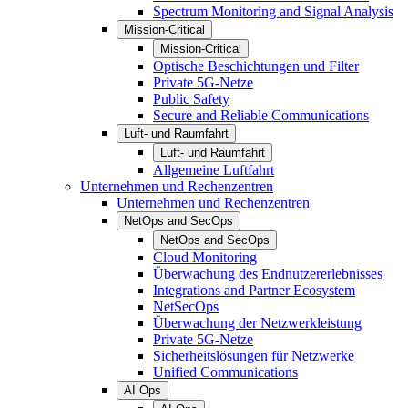
Spectrum Monitoring and Signal Analysis
Mission-Critical
Mission-Critical
Optische Beschichtungen und Filter
Private 5G-Netze
Public Safety
Secure and Reliable Communications
Luft- und Raumfahrt
Luft- und Raumfahrt
Allgemeine Luftfahrt
Unternehmen und Rechenzentren
Unternehmen und Rechenzentren
NetOps and SecOps
NetOps and SecOps
Cloud Monitoring
Überwachung des Endnutzererlebnisses
Integrations and Partner Ecosystem
NetSecOps
Überwachung der Netzwerkleistung
Private 5G-Netze
Sicherheitslösungen für Netzwerke
Unified Communications
AI Ops