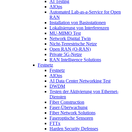
AI Testing
AIOps
Automated Lab-as-a-Service for Open
RAN
Installation von Basisstationen
Lokalisierung von Interferenzen
MU-MIMO Test
Network Digital Twin
Nicht-Terrestrische Netze
Open RAN (O-RAN)
Private 5G-Netze
RAN Intelligence Solutions
Festnetz
Festnetz
AIOps
AI Data Center Networking Test
DWDM
Testen der Aktivierung von Ethernet-
Diensten
Fiber Construction
Faser-Überwachung
Fiber Network Solutions
Faseroptische Sensoren
FTTx
Harden Security Defenses