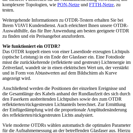
komplexere Topologien, wie
PON-Netze
und
FTTH-Netze
, zu
testen.
Weitergehende Informationen zu OTDR-Testern erhalten Sie bei
Ihrem VIAVI Kundendienst. Auch erleichtert Ihnen unsere OTDR-
Auswahlhilfe, das für Ihre Anwendung am besten geeignete OTDR
zu finden und ein Preisangebot anzufordern.
Wie funktioniert ein OTDR?
Das OTDR koppelt einen von einer Laserdiode erzeugten Lichtpuls
(optische Leistung) in ein Ende der Glasfaser ein. Eine Fotodiode
misst die zurückkehrende (reflektierte und gestreute) Lichtenergie im
Zeitverlauf, wandelt sie in einen elektrischen Wert um, der verstärkt
und in Form von Abtastwerten auf dem Bildschirm als Kurve
angezeigt wird.
Anschließend werden die Positionen der einzelnen Ereignisse und
die Gesamtlänge des Kabels anhand der Rundlaufzeit des sich durch
den Faserkern ausbreitenden Lichtpulses sowie des zum OTDR
reflektierten/rückgestreuten Lichtanteils berechnet. Zur Ermittlung
der Einfügedämpfung wird die proportionale Amplitudenänderung
des reflektierten/rückgestreuten Lichts analysiert.
Viele moderne OTDRs wählen automatisch die optimalen Parameter
für die Aufnahmemessung an der betreffenden Glasfaser aus. Hierzu