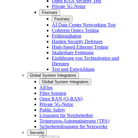
Open RAN Security Test
Private 5G-Netze
Festnetz
Festnetz
AI Data Center Networking Test
Coherent Optics Testing
Feldinstallation
Harden Security Defenses
High-Speed Ethernet Testing
Skalierbare Fertigung
Einführung von Technologien und
Diensten
Test und Entwicklung
Global System Integrators
Global System Integrators
AIOps
Fiber Sensing
Open RAN (O-RAN)
Private 5G-Netze
Public Safety
Lösungen für Netzbetreiber
Testprozess-Automatisierung (TPA)
Sicherheitslösungen für Netzwerke
Security