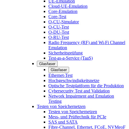
UE-Emulation
Cloud-UE-Emulation
Core-Emulation
Core-Test
O-CU-Simulator
O-CU-Test
O-DU-Test
O-RU-Test
Radio Frequency (RF) and Wi-Fi Channel
Emulation
Sicherheitsprüfung
Test-as-a-Service (TaaS)
Glasfaser
Glasfaser
Ethernet-Test
Hochgeschwindigkeitsnetze
Optische Testplattform für die Produktion
Cybersecurity Test and Validation
Network Impairment and Emulation
Testing
Testen von Speichernetzen
Testen von Speichernetzen
Mess- und Prüftechnik für PCIe
SAS und SATA
Fibre-Channel, Ethernet, FCoE, NVMeoF