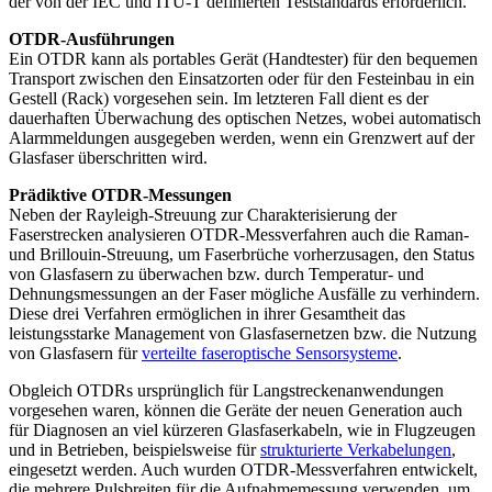
der von der IEC und ITU-T definierten Teststandards erforderlich.
OTDR-Ausführungen
Ein OTDR kann als portables Gerät (Handtester) für den bequemen
Transport zwischen den Einsatzorten oder für den Festeinbau in ein
Gestell (Rack) vorgesehen sein. Im letzteren Fall dient es der
dauerhaften Überwachung des optischen Netzes, wobei automatisch
Alarmmeldungen ausgegeben werden, wenn ein Grenzwert auf der
Glasfaser überschritten wird.
Prädiktive OTDR-Messungen
Neben der Rayleigh-Streuung zur Charakterisierung der
Faserstrecken analysieren OTDR-Messverfahren auch die Raman-
und Brillouin-Streuung, um Faserbrüche vorherzusagen, den Status
von Glasfasern zu überwachen bzw. durch Temperatur- und
Dehnungsmessungen an der Faser mögliche Ausfälle zu verhindern.
Diese drei Verfahren ermöglichen in ihrer Gesamtheit das
leistungsstarke Management von Glasfasernetzen bzw. die Nutzung
von Glasfasern für
verteilte faseroptische Sensorsysteme
.
Obgleich OTDRs ursprünglich für Langstreckenanwendungen
vorgesehen waren, können die Geräte der neuen Generation auch
für Diagnosen an viel kürzeren Glasfaserkabeln, wie in Flugzeugen
und in Betrieben, beispielsweise für
strukturierte Verkabelungen
,
eingesetzt werden. Auch wurden OTDR-Messverfahren entwickelt,
die mehrere Pulsbreiten für die Aufnahmemessung verwenden, um