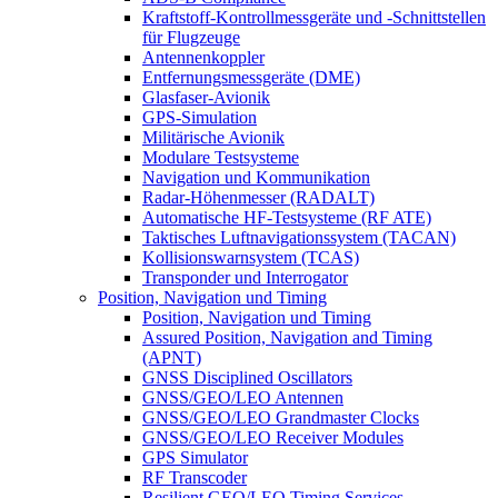
Kraftstoff-Kontrollmessgeräte und -Schnittstellen
für Flugzeuge
Antennenkoppler
Entfernungsmessgeräte (DME)
Glasfaser-Avionik
GPS-Simulation
Militärische Avionik
Modulare Testsysteme
Navigation und Kommunikation
Radar-Höhenmesser (RADALT)
Automatische HF-Testsysteme (RF ATE)
Taktisches Luftnavigationssystem (TACAN)
Kollisionswarnsystem (TCAS)
Transponder und Interrogator
Position, Navigation und Timing
Position, Navigation und Timing
Assured Position, Navigation and Timing
(APNT)
GNSS Disciplined Oscillators
GNSS/GEO/LEO Antennen
GNSS/GEO/LEO Grandmaster Clocks
GNSS/GEO/LEO Receiver Modules
GPS Simulator
RF Transcoder
Resilient GEO/LEO Timing Services