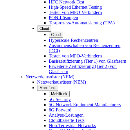
HFC Network Test
High-Speed Ethernet Testing
Testen von MPO-Verbindern
PON-Lösungen
Testprozess-Automatisierung (TPA)
Cloud
Cloud
Hyperscale-Rechenzentren
Zusammenschalten von Rechenzentren
(DCI)
Testen von MPO-Verbindern
Basiszertifizierung (Tier 1) von Glasfasern
Erweiterte Zertifizierung (Tier 2) von
Glasfasern
Netzwerkausrüster (NEM)
Netzwerkausrüster (NEM)
Mobilfunk
Mobilfunk
5G Security
5G Network Equipment Manufacturers
6G Forward
Analyse-Lösungen
Cloudbasierte Tests
Non-Terrestrial Networks