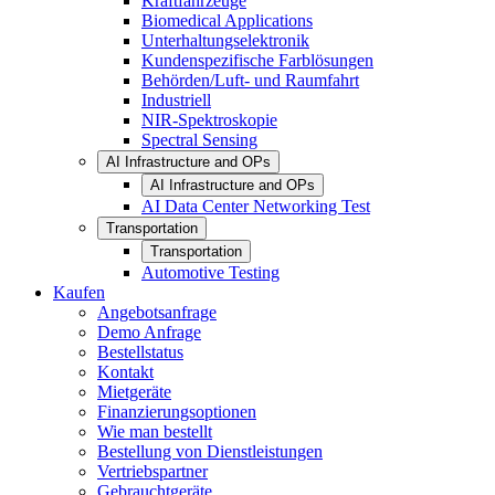
Kraftfahrzeuge
Biomedical Applications
Unterhaltungselektronik
Kundenspezifische Farblösungen
Behörden/Luft- und Raumfahrt
Industriell
NIR-Spektroskopie
Spectral Sensing
AI Infrastructure and OPs
AI Infrastructure and OPs
AI Data Center Networking Test
Transportation
Transportation
Automotive Testing
Kaufen
Angebotsanfrage
Demo Anfrage
Bestellstatus
Kontakt
Mietgeräte
Finanzierungsoptionen
Wie man bestellt
Bestellung von Dienstleistungen
Vertriebspartner
Gebrauchtgeräte