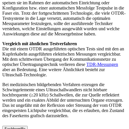
speisen sie im Rahmen der automatischen Einrichtung oder
Konfiguration bzw. einer automatischen Messfolge Testpulse in die
Faser ein. Trotz der fortgeschrittenen Technologie, die viele OTDR-
Testsysteme in die Lage versetzt, automatisch die optimalen
Messparameter festzulegen, sollte der ausführende Techniker
verstehen, welche Einstellungen ausgewählt wurden und welche
Auswirkungen diese auf die Messergebnisse haben.
Vergleich mit ähnlichen Testverfahren
Die mit einem OTDR ausgeführten optischen Tests sind mit den an
Kupferkabeln ausgeführten elektrischen Messungen vergleichbar.
Mit dem schrittweisen Übergang der Kommunikationsnetze zu
optischer Übertragungstechnik verlieren diese
TDR-Messungen
aber an Bedeutung. Eine weitere Ähnlichkeit besteht zur
Ultraschall-Technologie.
Bei medizinischen bildgebenden Verfahren erzeugen die
Schwingelemente eines Ultraschallwandlers nicht hörbare
hochfrequente (≥20 kHz) Schallwellen, die zur Quelle reflektiert
werden und ein exaktes Abbild der untersuchten Organe erzeugen.
Das ist ungefähr mit der Reflexion oder Streuung der vom OTDR
eingespeisten Lichtpulse vergleichbar, die es erlauben, den Zustand
des Faserkerns grafisch darzustellen.
Fachbegriffe