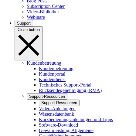
Blog Posts
Subscription Center
Video-Bibliothek
Webinare
Support
Close button
Kundenbetreuung
Kundenbetreuung
Kundenportal
Kundendienst
Technisches Support-Portal
Rücksendegenehmigung (RMA)
Support-Ressourcen
Support-Ressourcen
Video-Anleitungen
Wissensdatenbank
Kurzbedienungsanleitungen und Tipps
Software-Download
Gewährleistung, Allgemeine
Geschäftsbedingungen