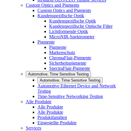
Custom Optics and Pigments
Custom Optics and Pigments
Kundenspezifische Optik
Kundenspezifische Optik
Kundenspezifische Optische Filter
Lichtformende Optik
MicroNIR-Spektrometer
Pigmente
Pigmente
Markenschutz
ChromaFlair-Pigmente
Sicherheitspigmente
SpectraFlair-Pigmente
Automotive, Time Sensitive Testing
Automotive, Time Sensitive Testing
Automotive Ethernet Device and Network
Testing
Time-Sensitive Networking Testing
Alle Produkte
Alle Produkte
Alle Produkte
Produktfamilien
Eingestellte Produkte
Services