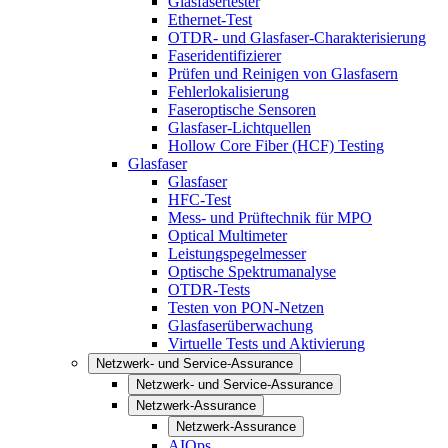
Glasfasertester
Ethernet-Test
OTDR- und Glasfaser-Charakterisierung
Faseridentifizierer
Prüfen und Reinigen von Glasfasern
Fehlerlokalisierung
Faseroptische Sensoren
Glasfaser-Lichtquellen
Hollow Core Fiber (HCF) Testing
Glasfaser
Glasfaser
HFC-Test
Mess- und Prüftechnik für MPO
Optical Multimeter
Leistungspegelmesser
Optische Spektrumanalyse
OTDR-Tests
Testen von PON-Netzen
Glasfaserüberwachung
Virtuelle Tests und Aktivierung
Netzwerk- und Service-Assurance
Netzwerk- und Service-Assurance
Netzwerk-Assurance
Netzwerk-Assurance
AIOps