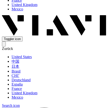
France
United Kingdom
Mexico
Toggler icon
Zurück
United States
中国
日本
Brasil
СНГ
Deutschland
España
France
United Kingdom
Mexico
Search icon