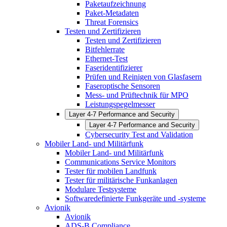
Paketaufzeichnung
Paket-Metadaten
Threat Forensics
Testen und Zertifizieren
Testen und Zertifizieren
Bitfehlerrate
Ethernet-Test
Faseridentifizierer
Prüfen und Reinigen von Glasfasern
Faseroptische Sensoren
Mess- und Prüftechnik für MPO
Leistungspegelmesser
Layer 4-7 Performance and Security
Layer 4-7 Performance and Security
Cybersecurity Test and Validation
Mobiler Land- und Militärfunk
Mobiler Land- und Militärfunk
Communications Service Monitors
Tester für mobilen Landfunk
Tester für militärische Funkanlagen
Modulare Testsysteme
Softwaredefinierte Funkgeräte und -systeme
Avionik
Avionik
ADS-B Compliance