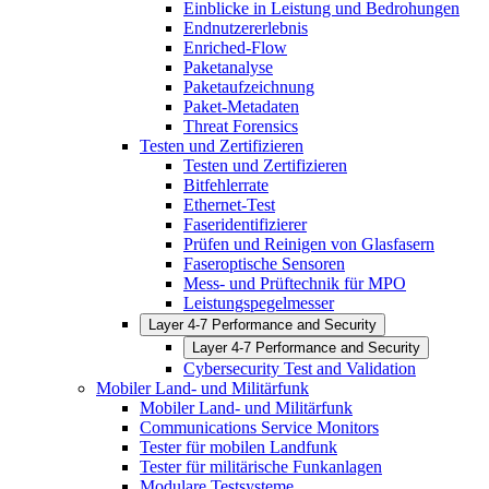
Einblicke in Leistung und Bedrohungen
Endnutzererlebnis
Enriched-Flow
Paketanalyse
Paketaufzeichnung
Paket-Metadaten
Threat Forensics
Testen und Zertifizieren
Testen und Zertifizieren
Bitfehlerrate
Ethernet-Test
Faseridentifizierer
Prüfen und Reinigen von Glasfasern
Faseroptische Sensoren
Mess- und Prüftechnik für MPO
Leistungspegelmesser
Layer 4-7 Performance and Security
Layer 4-7 Performance and Security
Cybersecurity Test and Validation
Mobiler Land- und Militärfunk
Mobiler Land- und Militärfunk
Communications Service Monitors
Tester für mobilen Landfunk
Tester für militärische Funkanlagen
Modulare Testsysteme