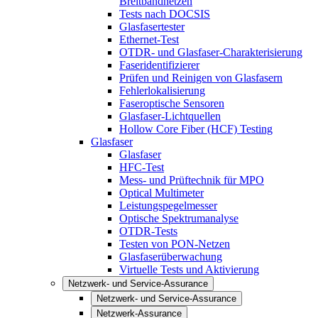
Breitbandnetzen
Tests nach DOCSIS
Glasfasertester
Ethernet-Test
OTDR- und Glasfaser-Charakterisierung
Faseridentifizierer
Prüfen und Reinigen von Glasfasern
Fehlerlokalisierung
Faseroptische Sensoren
Glasfaser-Lichtquellen
Hollow Core Fiber (HCF) Testing
Glasfaser
Glasfaser
HFC-Test
Mess- und Prüftechnik für MPO
Optical Multimeter
Leistungspegelmesser
Optische Spektrumanalyse
OTDR-Tests
Testen von PON-Netzen
Glasfaserüberwachung
Virtuelle Tests und Aktivierung
Netzwerk- und Service-Assurance
Netzwerk- und Service-Assurance
Netzwerk-Assurance