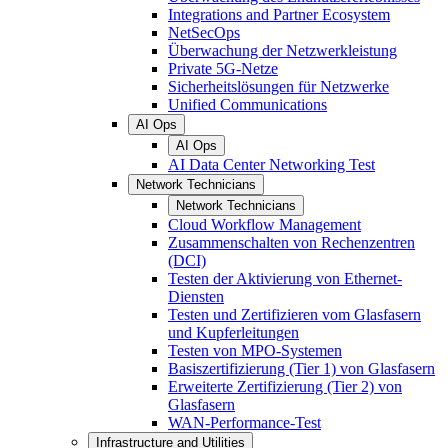
Integrations and Partner Ecosystem
NetSecOps
Überwachung der Netzwerkleistung
Private 5G-Netze
Sicherheitslösungen für Netzwerke
Unified Communications
AI Ops
AI Ops
AI Data Center Networking Test
Network Technicians
Network Technicians
Cloud Workflow Management
Zusammenschalten von Rechenzentren
(DCI)
Testen der Aktivierung von Ethernet-
Diensten
Testen und Zertifizieren vom Glasfasern
und Kupferleitungen
Testen von MPO-Systemen
Basiszertifizierung (Tier 1) von Glasfasern
Erweiterte Zertifizierung (Tier 2) von
Glasfasern
WAN-Performance-Test
Infrastructure and Utilities