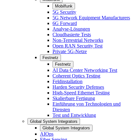
Mobilfunk
5G Security
5G Network Equipment Manufacturers
6G Forward
Analyse-Lösungen
Cloudbasierte Tests
Non-Terrestrial Networks
Open RAN Security Test
Private 5G-Netze
Festnetz
Festnetz
AI Data Center Networking Test
Coherent Optics Testing
Feldinstallation
Harden Security Defenses
High-Speed Ethernet Testing
Skalierbare Fertigung
Einführung von Technologien und
Diensten
Test und Entwicklung
Global System Integrators
Global System Integrators
AIOps
Fiber Sensing