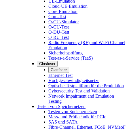
UE-Emulation
Cloud-UE-Emulation
Core-Emulation
Core-Test
O-CU-Simulator
O-CU-Test
O-DU-Test
O-RU-Test
Radio Frequency (RF) and Wi-Fi Channel
Emulation
Sicherheitsprüfung
Test-as-a-Service (TaaS)
Glasfaser
Glasfaser
Ethernet-Test
Hochgeschwindigkeitsnetze
Optische Testplattform für die Produktion
Cybersecurity Test and Validation
Network Impairment and Emulation
Testing
Testen von Speichernetzen
Testen von Speichernetzen
Mess- und Prüftechnik für PCIe
SAS und SATA
Fibre-Channel, Ethernet, FCoE, NVMeoF