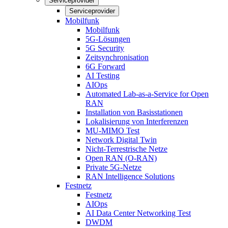
Serviceprovider
Serviceprovider
Mobilfunk
Mobilfunk
5G-Lösungen
5G Security
Zeitsynchronisation
6G Forward
AI Testing
AIOps
Automated Lab-as-a-Service for Open
RAN
Installation von Basisstationen
Lokalisierung von Interferenzen
MU-MIMO Test
Network Digital Twin
Nicht-Terrestrische Netze
Open RAN (O-RAN)
Private 5G-Netze
RAN Intelligence Solutions
Festnetz
Festnetz
AIOps
AI Data Center Networking Test
DWDM