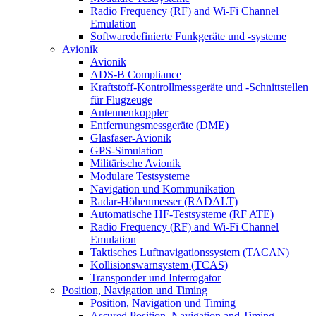
Radio Frequency (RF) and Wi-Fi Channel
Emulation
Softwaredefinierte Funkgeräte und -systeme
Avionik
Avionik
ADS-B Compliance
Kraftstoff-Kontrollmessgeräte und -Schnittstellen
für Flugzeuge
Antennenkoppler
Entfernungsmessgeräte (DME)
Glasfaser-Avionik
GPS-Simulation
Militärische Avionik
Modulare Testsysteme
Navigation und Kommunikation
Radar-Höhenmesser (RADALT)
Automatische HF-Testsysteme (RF ATE)
Radio Frequency (RF) and Wi-Fi Channel
Emulation
Taktisches Luftnavigationssystem (TACAN)
Kollisionswarnsystem (TCAS)
Transponder und Interrogator
Position, Navigation und Timing
Position, Navigation und Timing
Assured Position, Navigation and Timing