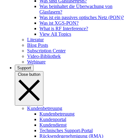
Was sind Glasfasertests?
Was beinhaltet die Überwachung von
Glasfasern?
Was ist ein passives optisches Netz (PON)?
Was ist XGS-PON?
What is RF Interference?
View All Topics
Literatur
Blog Posts
Subscription Center
Video-Bibliothek
Webinare
Support
Close button
Kundenbetreuung
Kundenbetreuung
Kundenportal
Kundendienst
Technisches Support-Portal
Rücksendegenehmigung (RMA)