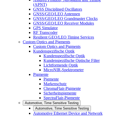
(APNT)
GNSS Disciplined Oscillators
GNSS/GEO/LEO Antennen
GNSS/GEO/LEO Grandmaster Clocks
GNSS/GEO/LEO Receiver Modules
GPS Simulator
RF Transcoder
Resilient GEO/LEO Timing Services
Custom Optics and Pigments
Custom Optics and Pigments
Kundenspezifische Optik
Kundenspezifische Optik
Kundenspezifische Optische Filter
Lichtformende Optik
MicroNIR-Spektrometer
Pigmente
Pigmente
Markenschutz
ChromaFlair-Pigmente
Sicherheitspigmente
SpectraFlair-Pigmente
Automotive, Time Sensitive Testing
Automotive, Time Sensitive Testing
Automotive Ethernet Device and Network