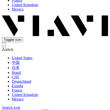
France
United Kingdom
Mexico
Toggler icon
Zurück
United States
中国
日本
Brasil
СНГ
Deutschland
España
France
United Kingdom
Mexico
Search icon