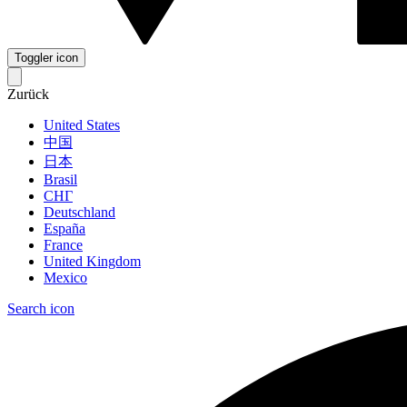
Toggler icon
Zurück
United States
中国
日本
Brasil
СНГ
Deutschland
España
France
United Kingdom
Mexico
Search icon