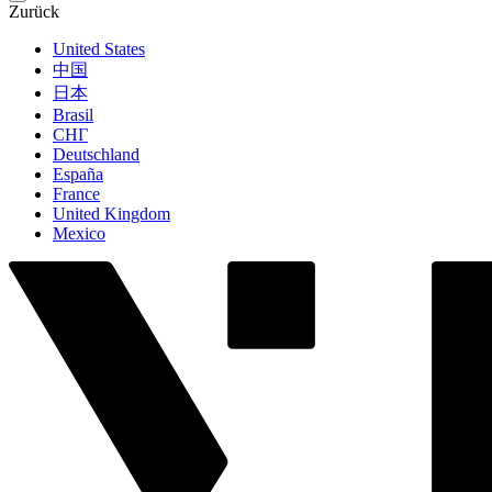
Zurück
United States
中国
日本
Brasil
СНГ
Deutschland
España
France
United Kingdom
Mexico