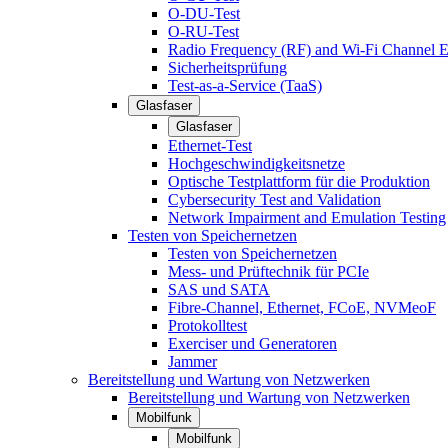
O-DU-Test
O-RU-Test
Radio Frequency (RF) and Wi-Fi Channel E
Sicherheitsprüfung
Test-as-a-Service (TaaS)
Glasfaser
Glasfaser
Ethernet-Test
Hochgeschwindigkeitsnetze
Optische Testplattform für die Produktion
Cybersecurity Test and Validation
Network Impairment and Emulation Testing
Testen von Speichernetzen
Testen von Speichernetzen
Mess- und Prüftechnik für PCIe
SAS und SATA
Fibre-Channel, Ethernet, FCoE, NVMeoF
Protokolltest
Exerciser und Generatoren
Jammer
Bereitstellung und Wartung von Netzwerken
Bereitstellung und Wartung von Netzwerken
Mobilfunk
Mobilfunk