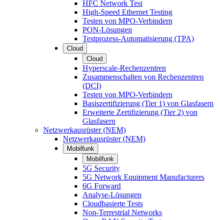
HFC Network Test
High-Speed Ethernet Testing
Testen von MPO-Verbindern
PON-Lösungen
Testprozess-Automatisierung (TPA)
Cloud
Cloud
Hyperscale-Rechenzentren
Zusammenschalten von Rechenzentren
(DCI)
Testen von MPO-Verbindern
Basiszertifizierung (Tier 1) von Glasfasern
Erweiterte Zertifizierung (Tier 2) von
Glasfasern
Netzwerkausrüster (NEM)
Netzwerkausrüster (NEM)
Mobilfunk
Mobilfunk
5G Security
5G Network Equipment Manufacturers
6G Forward
Analyse-Lösungen
Cloudbasierte Tests
Non-Terrestrial Networks