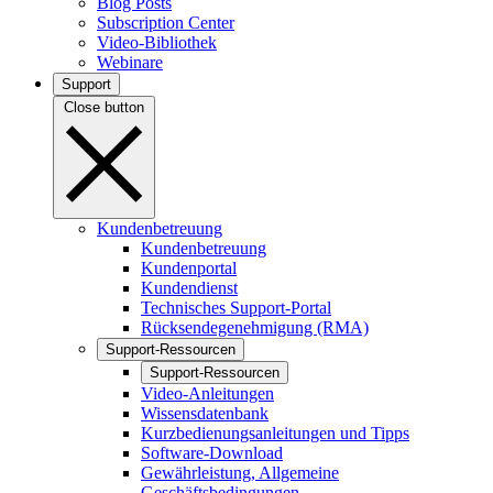
Blog Posts
Subscription Center
Video-Bibliothek
Webinare
Support
Close button
Kundenbetreuung
Kundenbetreuung
Kundenportal
Kundendienst
Technisches Support-Portal
Rücksendegenehmigung (RMA)
Support-Ressourcen
Support-Ressourcen
Video-Anleitungen
Wissensdatenbank
Kurzbedienungsanleitungen und Tipps
Software-Download
Gewährleistung, Allgemeine
Geschäftsbedingungen