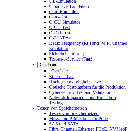
UE-Emulation
Cloud-UE-Emulation
Core-Emulation
Core-Test
O-CU-Simulator
O-CU-Test
O-DU-Test
O-RU-Test
Radio Frequency (RF) and Wi-Fi Channel
Emulation
Sicherheitsprüfung
Test-as-a-Service (TaaS)
Glasfaser
Glasfaser
Ethernet-Test
Hochgeschwindigkeitsnetze
Optische Testplattform für die Produktion
Cybersecurity Test and Validation
Network Impairment and Emulation
Testing
Testen von Speichernetzen
Testen von Speichernetzen
Mess- und Prüftechnik für PCIe
SAS und SATA
Fibre-Channel, Ethernet, FCoE, NVMeoF