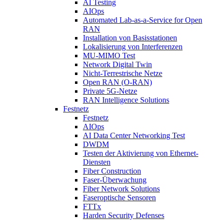
AI Testing
AIOps
Automated Lab-as-a-Service for Open
RAN
Installation von Basisstationen
Lokalisierung von Interferenzen
MU-MIMO Test
Network Digital Twin
Nicht-Terrestrische Netze
Open RAN (O-RAN)
Private 5G-Netze
RAN Intelligence Solutions
Festnetz
Festnetz
AIOps
AI Data Center Networking Test
DWDM
Testen der Aktivierung von Ethernet-
Diensten
Fiber Construction
Faser-Überwachung
Fiber Network Solutions
Faseroptische Sensoren
FTTx
Harden Security Defenses