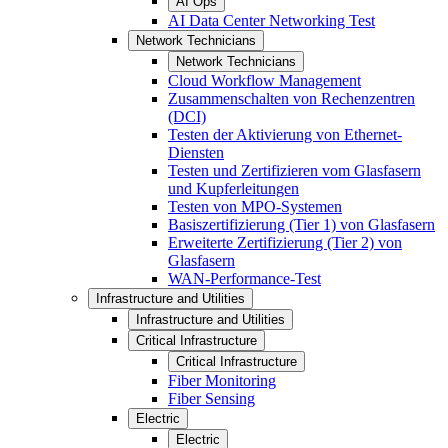
AI Ops
AI Data Center Networking Test
Network Technicians
Network Technicians
Cloud Workflow Management
Zusammenschalten von Rechenzentren
(DCI)
Testen der Aktivierung von Ethernet-
Diensten
Testen und Zertifizieren vom Glasfasern
und Kupferleitungen
Testen von MPO-Systemen
Basiszertifizierung (Tier 1) von Glasfasern
Erweiterte Zertifizierung (Tier 2) von
Glasfasern
WAN-Performance-Test
Infrastructure and Utilities
Infrastructure and Utilities
Critical Infrastructure
Critical Infrastructure
Fiber Monitoring
Fiber Sensing
Electric
Electric