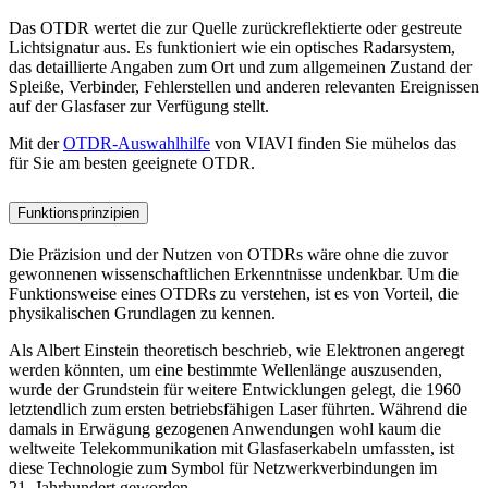
Das OTDR wertet die zur Quelle zurückreflektierte oder gestreute
Lichtsignatur aus. Es funktioniert wie ein optisches Radarsystem,
das detaillierte Angaben zum Ort und zum allgemeinen Zustand der
Spleiße, Verbinder, Fehlerstellen und anderen relevanten Ereignissen
auf der Glasfaser zur Verfügung stellt.
Mit der
OTDR-Auswahlhilfe
von VIAVI finden Sie mühelos das
für Sie am besten geeignete OTDR.
Funktionsprinzipien
Die Präzision und der Nutzen von OTDRs wäre ohne die zuvor
gewonnenen wissenschaftlichen Erkenntnisse undenkbar. Um die
Funktionsweise eines OTDRs zu verstehen, ist es von Vorteil, die
physikalischen Grundlagen zu kennen.
Als Albert Einstein theoretisch beschrieb, wie Elektronen angeregt
werden könnten, um eine bestimmte Wellenlänge auszusenden,
wurde der Grundstein für weitere Entwicklungen gelegt, die 1960
letztendlich zum ersten betriebsfähigen Laser führten. Während die
damals in Erwägung gezogenen Anwendungen wohl kaum die
weltweite Telekommunikation mit Glasfaserkabeln umfassten, ist
diese Technologie zum Symbol für Netzwerkverbindungen im
21. Jahrhundert geworden.