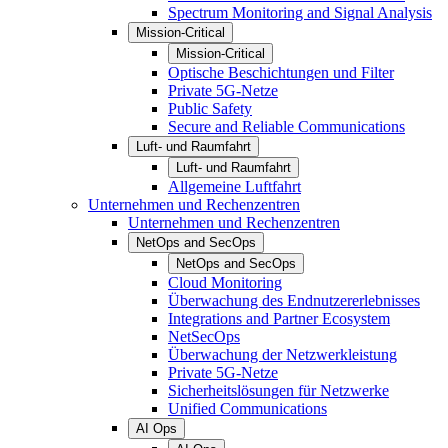
Spectrum Monitoring and Signal Analysis
Mission-Critical
Mission-Critical
Optische Beschichtungen und Filter
Private 5G-Netze
Public Safety
Secure and Reliable Communications
Luft- und Raumfahrt
Luft- und Raumfahrt
Allgemeine Luftfahrt
Unternehmen und Rechenzentren
Unternehmen und Rechenzentren
NetOps and SecOps
NetOps and SecOps
Cloud Monitoring
Überwachung des Endnutzererlebnisses
Integrations and Partner Ecosystem
NetSecOps
Überwachung der Netzwerkleistung
Private 5G-Netze
Sicherheitslösungen für Netzwerke
Unified Communications
AI Ops