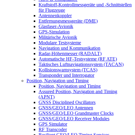
Kraftstoff-Kontrollmessgeräte und -Schnittstellen
für Flugzeuge
Antennenkoppler
Entfernungsmessgeräte (DME)
Glasfaser-Avionik
GPS-Simulation
Militärische Avionik
Modulare Testsysteme
Navigation und Kommunikation
Radar-Höhenmesser (RADALT)
Automatische HF-Testsysteme (RF ATE)
Taktisches Luftnavigationssystem (TACAN)
Kollisionswarnsystem (TCAS)
Transponder und Interrogator
Position, Navigation und Timing
Position, Navigation und Timing
Assured Position, Navigation and Timing
(APNT)
GNSS Disciplined Oscillators
GNSS/GEO/LEO Antennen
GNSS/GEO/LEO Grandmaster Clocks
GNSS/GEO/LEO Receiver Modules
GPS Simulator
RF Transcoder
Resilient GEO/LEO Timing Services