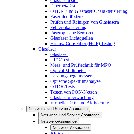
Glasfasertester
Ethernet-Test
OTDR- und Glasfaser-Charakterisierung
Faseridentifizierer
Prüfen und Reinigen von Glasfasern
Fehlerlokalisierung
Faseroptische Sensoren
Glasfaser-Lichtquellen
Hollow Core Fiber (HCF) Testing
Glasfaser
Glasfaser
HFC-Test
Mess- und Prüftechnik für MPO
Optical Multimeter
Leistungspegelmesser
Optische Spektrumanalyse
OTDR-Tests
Testen von PON-Netzen
Glasfaserüberwachung
Virtuelle Tests und Aktivierung
Netzwerk- und Service-Assurance
Netzwerk- und Service-Assurance
Netzwerk-Assurance
Netzwerk-Assurance
AIOps