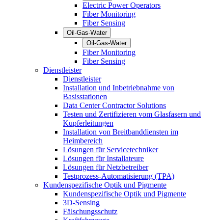
Electric Power Operators
Fiber Monitoring
Fiber Sensing
Oil-Gas-Water
Oil-Gas-Water
Fiber Monitoring
Fiber Sensing
Dienstleister
Dienstleister
Installation und Inbetriebnahme von
Basisstationen
Data Center Contractor Solutions
Testen und Zertifizieren vom Glasfasern und
Kupferleitungen
Installation von Breitbanddiensten im
Heimbereich
Lösungen für Servicetechniker
Lösungen für Installateure
Lösungen für Netzbetreiber
Testprozess-Automatisierung (TPA)
Kundenspezifische Optik und Pigmente
Kundenspezifische Optik und Pigmente
3D-Sensing
Fälschungsschutz