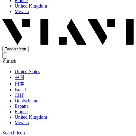
France
United Kingdom
Mexico
Toggler icon
Zurück
United States
中国
日本
Brasil
СНГ
Deutschland
España
France
United Kingdom
Mexico
Search icon