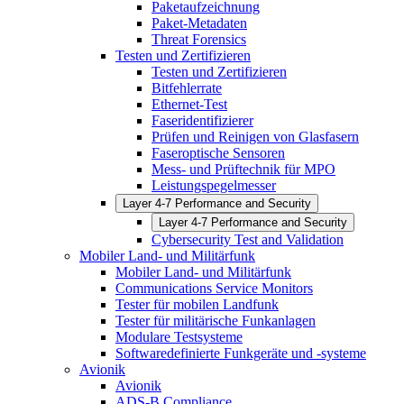
Paketaufzeichnung
Paket-Metadaten
Threat Forensics
Testen und Zertifizieren
Testen und Zertifizieren
Bitfehlerrate
Ethernet-Test
Faseridentifizierer
Prüfen und Reinigen von Glasfasern
Faseroptische Sensoren
Mess- und Prüftechnik für MPO
Leistungspegelmesser
Layer 4-7 Performance and Security
Layer 4-7 Performance and Security
Cybersecurity Test and Validation
Mobiler Land- und Militärfunk
Mobiler Land- und Militärfunk
Communications Service Monitors
Tester für mobilen Landfunk
Tester für militärische Funkanlagen
Modulare Testsysteme
Softwaredefinierte Funkgeräte und -systeme
Avionik
Avionik
ADS-B Compliance