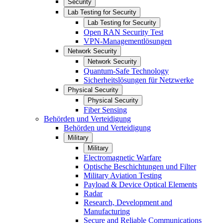
Security
Lab Testing for Security
Lab Testing for Security
Open RAN Security Test
VPN-Managementlösungen
Network Security
Network Security
Quantum-Safe Technology
Sicherheitslösungen für Netzwerke
Physical Security
Physical Security
Fiber Sensing
Behörden und Verteidigung
Behörden und Verteidigung
Military
Military
Electromagnetic Warfare
Optische Beschichtungen und Filter
Military Aviation Testing
Payload & Device Optical Elements
Radar
Research, Development and
Manufacturing
Secure and Reliable Communications