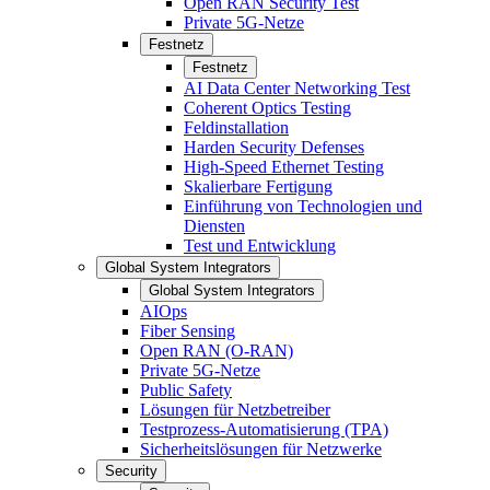
Open RAN Security Test
Private 5G-Netze
Festnetz
Festnetz
AI Data Center Networking Test
Coherent Optics Testing
Feldinstallation
Harden Security Defenses
High-Speed Ethernet Testing
Skalierbare Fertigung
Einführung von Technologien und
Diensten
Test und Entwicklung
Global System Integrators
Global System Integrators
AIOps
Fiber Sensing
Open RAN (O-RAN)
Private 5G-Netze
Public Safety
Lösungen für Netzbetreiber
Testprozess-Automatisierung (TPA)
Sicherheitslösungen für Netzwerke
Security