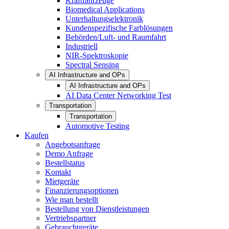
Kraftfahrzeuge
Biomedical Applications
Unterhaltungselektronik
Kundenspezifische Farblösungen
Behörden/Luft- und Raumfahrt
Industriell
NIR-Spektroskopie
Spectral Sensing
AI Infrastructure and OPs
AI Infrastructure and OPs
AI Data Center Networking Test
Transportation
Transportation
Automotive Testing
Kaufen
Angebotsanfrage
Demo Anfrage
Bestellstatus
Kontakt
Mietgeräte
Finanzierungsoptionen
Wie man bestellt
Bestellung von Dienstleistungen
Vertriebspartner
Gebrauchtgeräte