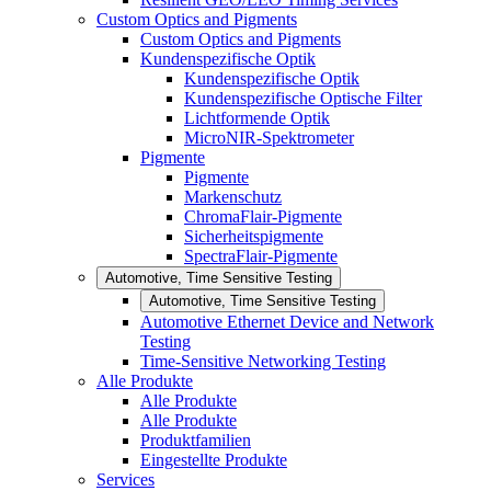
Custom Optics and Pigments
Custom Optics and Pigments
Kundenspezifische Optik
Kundenspezifische Optik
Kundenspezifische Optische Filter
Lichtformende Optik
MicroNIR-Spektrometer
Pigmente
Pigmente
Markenschutz
ChromaFlair-Pigmente
Sicherheitspigmente
SpectraFlair-Pigmente
Automotive, Time Sensitive Testing
Automotive, Time Sensitive Testing
Automotive Ethernet Device and Network
Testing
Time-Sensitive Networking Testing
Alle Produkte
Alle Produkte
Alle Produkte
Produktfamilien
Eingestellte Produkte
Services