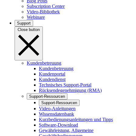
Blog Posts
Subscription Center
Video-Bibliothek
Webinare
Support
Close button
Kundenbetreuung
Kundenbetreuung
Kundenportal
Kundendienst
Technisches Support-Portal
Rücksendegenehmigung (RMA)
Support-Ressourcen
Support-Ressourcen
Video-Anleitungen
Wissensdatenbank
Kurzbedienungsanleitungen und Tipps
Software-Download
Gewährleistung, Allgemeine
Geschäftsbedingungen