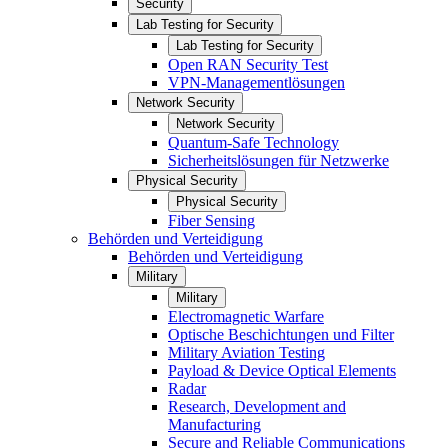
Security
Lab Testing for Security
Lab Testing for Security
Open RAN Security Test
VPN-Managementlösungen
Network Security
Network Security
Quantum-Safe Technology
Sicherheitslösungen für Netzwerke
Physical Security
Physical Security
Fiber Sensing
Behörden und Verteidigung
Behörden und Verteidigung
Military
Military
Electromagnetic Warfare
Optische Beschichtungen und Filter
Military Aviation Testing
Payload & Device Optical Elements
Radar
Research, Development and
Manufacturing
Secure and Reliable Communications