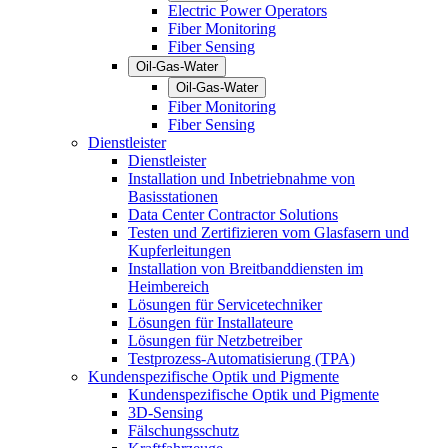
Electric Power Operators
Fiber Monitoring
Fiber Sensing
Oil-Gas-Water
Oil-Gas-Water
Fiber Monitoring
Fiber Sensing
Dienstleister
Dienstleister
Installation und Inbetriebnahme von
Basisstationen
Data Center Contractor Solutions
Testen und Zertifizieren vom Glasfasern und
Kupferleitungen
Installation von Breitbanddiensten im
Heimbereich
Lösungen für Servicetechniker
Lösungen für Installateure
Lösungen für Netzbetreiber
Testprozess-Automatisierung (TPA)
Kundenspezifische Optik und Pigmente
Kundenspezifische Optik und Pigmente
3D-Sensing
Fälschungsschutz