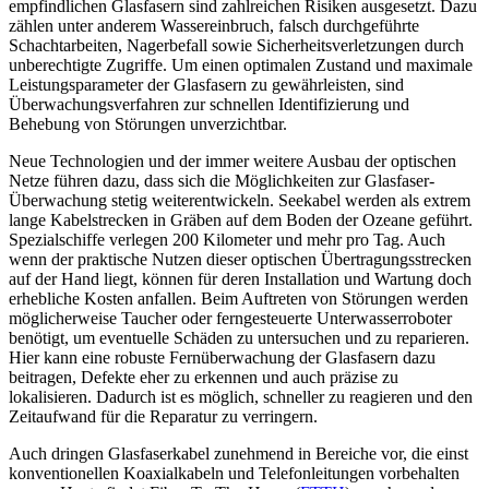
empfindlichen Glasfasern sind zahlreichen Risiken ausgesetzt. Dazu
zählen unter anderem Wassereinbruch, falsch durchgeführte
Schachtarbeiten, Nagerbefall sowie Sicherheitsverletzungen durch
unberechtigte Zugriffe. Um einen optimalen Zustand und maximale
Leistungsparameter der Glasfasern zu gewährleisten, sind
Überwachungsverfahren zur schnellen Identifizierung und
Behebung von Störungen unverzichtbar.
Neue Technologien und der immer weitere Ausbau der optischen
Netze führen dazu, dass sich die Möglichkeiten zur Glasfaser-
Überwachung stetig weiterentwickeln. Seekabel werden als extrem
lange Kabelstrecken in Gräben auf dem Boden der Ozeane geführt.
Spezialschiffe verlegen 200 Kilometer und mehr pro Tag. Auch
wenn der praktische Nutzen dieser optischen Übertragungsstrecken
auf der Hand liegt, können für deren Installation und Wartung doch
erhebliche Kosten anfallen. Beim Auftreten von Störungen werden
möglicherweise Taucher oder ferngesteuerte Unterwasserroboter
benötigt, um eventuelle Schäden zu untersuchen und zu reparieren.
Hier kann eine robuste Fernüberwachung der Glasfasern dazu
beitragen, Defekte eher zu erkennen und auch präzise zu
lokalisieren. Dadurch ist es möglich, schneller zu reagieren und den
Zeitaufwand für die Reparatur zu verringern.
Auch dringen Glasfaserkabel zunehmend in Bereiche vor, die einst
konventionellen Koaxialkabeln und Telefonleitungen vorbehalten