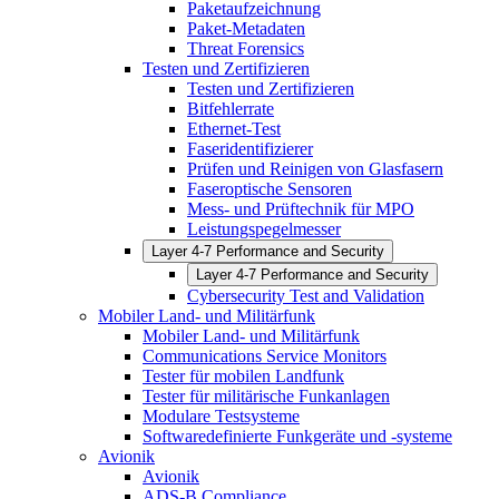
Paketaufzeichnung
Paket-Metadaten
Threat Forensics
Testen und Zertifizieren
Testen und Zertifizieren
Bitfehlerrate
Ethernet-Test
Faseridentifizierer
Prüfen und Reinigen von Glasfasern
Faseroptische Sensoren
Mess- und Prüftechnik für MPO
Leistungspegelmesser
Layer 4-7 Performance and Security
Layer 4-7 Performance and Security
Cybersecurity Test and Validation
Mobiler Land- und Militärfunk
Mobiler Land- und Militärfunk
Communications Service Monitors
Tester für mobilen Landfunk
Tester für militärische Funkanlagen
Modulare Testsysteme
Softwaredefinierte Funkgeräte und -systeme
Avionik
Avionik
ADS-B Compliance