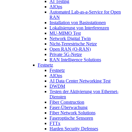
AI Testing
AIOps
Automated Lab-as-a-Service for Open
RAN
Installation von Basisstationen
Lokalisierung von Interferenzen
MU-MIMO Test
Network Digital Twin
Nicht-Terrestrische Netze
Open RAN (O-RAN)
Private 5G-Netze
RAN Intelligence Solutions
Festnetz
Festnetz
AIOps
AI Data Center Networking Test
DWDM
Testen der Aktivierung von Ethernet-
Diensten
Fiber Construction
Faser-Überwachung
Fiber Network Solutions
Faseroptische Sensoren
FTTx
Harden Security Defenses