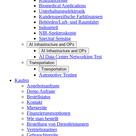
Kraftfahrzeuge
Biomedical Applications
Unterhaltungselektronik
Kundenspezifische Farblösungen
Behörden/Luft- und Raumfahrt
Industriell
NIR-Spektroskopie
Spectral Sensing
AI Infrastructure and OPs
AI Infrastructure and OPs
AI Data Center Networking Test
Transportation
Transportation
Automotive Testing
Kaufen
Angebotsanfrage
Demo Anfrage
Bestellstatus
Kontakt
Mietgeräte
Finanzierungsoptionen
Wie man bestellt
Bestellung von Dienstleistungen
Vertriebspartner
Gebrauchtgeräte