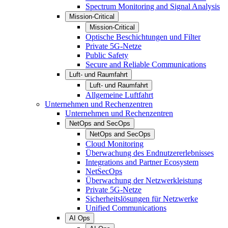
Spectrum Monitoring and Signal Analysis
Mission-Critical
Mission-Critical
Optische Beschichtungen und Filter
Private 5G-Netze
Public Safety
Secure and Reliable Communications
Luft- und Raumfahrt
Luft- und Raumfahrt
Allgemeine Luftfahrt
Unternehmen und Rechenzentren
Unternehmen und Rechenzentren
NetOps and SecOps
NetOps and SecOps
Cloud Monitoring
Überwachung des Endnutzererlebnisses
Integrations and Partner Ecosystem
NetSecOps
Überwachung der Netzwerkleistung
Private 5G-Netze
Sicherheitslösungen für Netzwerke
Unified Communications
AI Ops