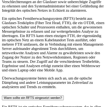
Verschlechterungen an der Glasfaser sowie unberechtigte Zugriffe
zu erkennen und den Systemadministrator bei einer Gefährdung der
Integrität des optischen Netzes in Echtzeit zu alarmieren.
Ein optisches Fernüberwachungssystem (RFTS) besteht aus
Glasfaser-Testköpfen (Fiber Test Head, FTH), die ein OTDR, einen
optischen Schalter und Prozessoren enthalten, um die gewonnenen
Messergebnisse zu erfassen und zur weitergehenden Analyse zu
übertragen. Ein RFTS kann einen einzigen FTH, der eigenständig
im optischen Netz an einem Kabelstandort Tests ausführt, oder
mehrere FTH umfassen, die in Verbindung mit einem Management-
Server aufeinander abgestimmt Tests durchführen, um
netzwerkweite Analysen und Alarme zu gewährleisten sowie den
Zugang der Nutzer zu den Netzwerkdomänen, Regionen oder
Teams zu steuern. Der Zugriff auf die verschiedenen Testbefehle,
Ergebnisse und Analysen erfolgt zumeist über einen Webbrowser
und einen Laptop oder eine Mobile App.
Überwachungssysteme bieten sich auch an, um die optische
Dämpfung und andere Leistungsparameter im Zeitverlauf zu
analysieren und Trends zu ermitteln.
Wann sollte ein RFTS eingesetzt werden?
Ein RFTS ist ein optisches Fernüberwachungssystem, das in allen