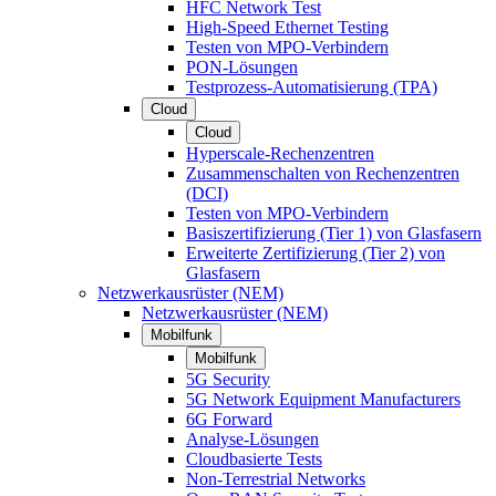
HFC Network Test
High-Speed Ethernet Testing
Testen von MPO-Verbindern
PON-Lösungen
Testprozess-Automatisierung (TPA)
Cloud
Cloud
Hyperscale-Rechenzentren
Zusammenschalten von Rechenzentren
(DCI)
Testen von MPO-Verbindern
Basiszertifizierung (Tier 1) von Glasfasern
Erweiterte Zertifizierung (Tier 2) von
Glasfasern
Netzwerkausrüster (NEM)
Netzwerkausrüster (NEM)
Mobilfunk
Mobilfunk
5G Security
5G Network Equipment Manufacturers
6G Forward
Analyse-Lösungen
Cloudbasierte Tests
Non-Terrestrial Networks