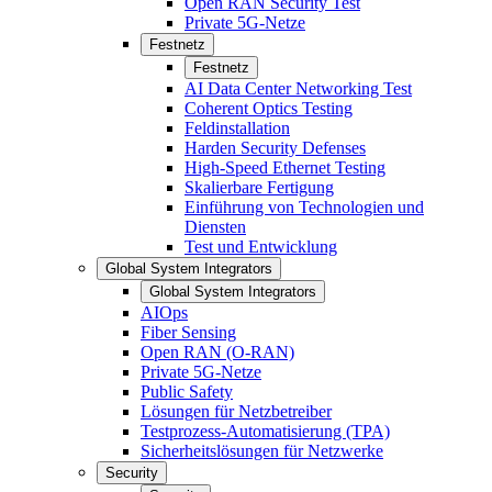
Open RAN Security Test
Private 5G-Netze
Festnetz
Festnetz
AI Data Center Networking Test
Coherent Optics Testing
Feldinstallation
Harden Security Defenses
High-Speed Ethernet Testing
Skalierbare Fertigung
Einführung von Technologien und
Diensten
Test und Entwicklung
Global System Integrators
Global System Integrators
AIOps
Fiber Sensing
Open RAN (O-RAN)
Private 5G-Netze
Public Safety
Lösungen für Netzbetreiber
Testprozess-Automatisierung (TPA)
Sicherheitslösungen für Netzwerke
Security