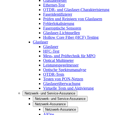
Glasfasertester
Ethernet-Test
OTDR- und Glasfaser-Charakterisierung
Faseridentifizierer
Prüfen und Reinigen von Glasfasern
Fehlerlokalisierung
Faseroptische Sensoren
Glasfaser-Lichtquellen
Hollow Core Fiber (HCF) Testing
Glasfaser
Glasfaser
HFC-Test
Mess- und Prüftechnik für MPO
Optical Multimeter
Leistungspegelmesser
Optische Spektrumanalyse
OTDR-Tests
Testen von PON-Netzen
Glasfaserüberwachung
Virtuelle Tests und Aktivierung
Netzwerk- und Service-Assurance
Netzwerk- und Service-Assurance
Netzwerk-Assurance
Netzwerk-Assurance
AIOps