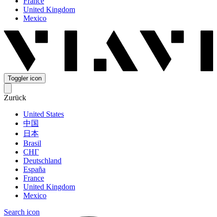
France
United Kingdom
Mexico
Toggler icon
Zurück
United States
中国
日本
Brasil
СНГ
Deutschland
España
France
United Kingdom
Mexico
Search icon