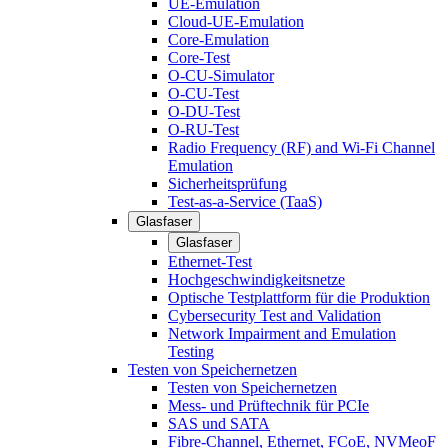
UE-Emulation
Cloud-UE-Emulation
Core-Emulation
Core-Test
O-CU-Simulator
O-CU-Test
O-DU-Test
O-RU-Test
Radio Frequency (RF) and Wi-Fi Channel
Emulation
Sicherheitsprüfung
Test-as-a-Service (TaaS)
Glasfaser
Glasfaser
Ethernet-Test
Hochgeschwindigkeitsnetze
Optische Testplattform für die Produktion
Cybersecurity Test and Validation
Network Impairment and Emulation
Testing
Testen von Speichernetzen
Testen von Speichernetzen
Mess- und Prüftechnik für PCIe
SAS und SATA
Fibre-Channel, Ethernet, FCoE, NVMeoF