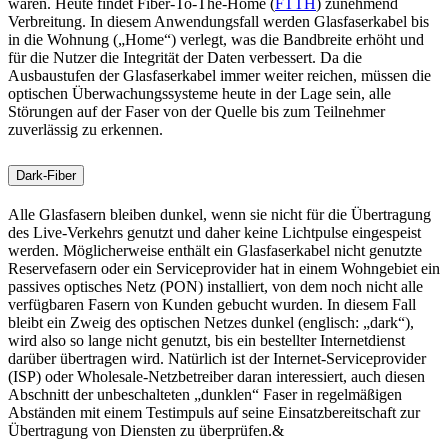
waren. Heute findet Fiber-To-The-Home (
FTTH
) zunehmend
Verbreitung. In diesem Anwendungsfall werden Glasfaserkabel bis
in die Wohnung („Home“) verlegt, was die Bandbreite erhöht und
für die Nutzer die Integrität der Daten verbessert. Da die
Ausbaustufen der Glasfaserkabel immer weiter reichen, müssen die
optischen Überwachungssysteme heute in der Lage sein, alle
Störungen auf der Faser von der Quelle bis zum Teilnehmer
zuverlässig zu erkennen.
Dark-Fiber
Alle Glasfasern bleiben dunkel, wenn sie nicht für die Übertragung
des Live-Verkehrs genutzt und daher keine Lichtpulse eingespeist
werden. Möglicherweise enthält ein Glasfaserkabel nicht genutzte
Reservefasern oder ein Serviceprovider hat in einem Wohngebiet ein
passives optisches Netz (PON) installiert, von dem noch nicht alle
verfügbaren Fasern von Kunden gebucht wurden. In diesem Fall
bleibt ein Zweig des optischen Netzes dunkel (englisch: „dark“),
wird also so lange nicht genutzt, bis ein bestellter Internetdienst
darüber übertragen wird. Natürlich ist der Internet-Serviceprovider
(ISP) oder Wholesale-Netzbetreiber daran interessiert, auch diesen
Abschnitt der unbeschalteten „dunklen“ Faser in regelmäßigen
Abständen mit einem Testimpuls auf seine Einsatzbereitschaft zur
Übertragung von Diensten zu überprüfen.&