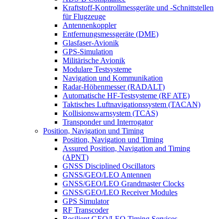
Kraftstoff-Kontrollmessgeräte und -Schnittstellen
für Flugzeuge
Antennenkoppler
Entfernungsmessgeräte (DME)
Glasfaser-Avionik
GPS-Simulation
Militärische Avionik
Modulare Testsysteme
Navigation und Kommunikation
Radar-Höhenmesser (RADALT)
Automatische HF-Testsysteme (RF ATE)
Taktisches Luftnavigationssystem (TACAN)
Kollisionswarnsystem (TCAS)
Transponder und Interrogator
Position, Navigation und Timing
Position, Navigation und Timing
Assured Position, Navigation and Timing
(APNT)
GNSS Disciplined Oscillators
GNSS/GEO/LEO Antennen
GNSS/GEO/LEO Grandmaster Clocks
GNSS/GEO/LEO Receiver Modules
GPS Simulator
RF Transcoder
Resilient GEO/LEO Timing Services