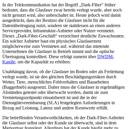
In der Telekommunikation hat der Begriff „Dark-Fiber“ früher
bedeutet, dass die Glasfaser zwar bereits verlegt wurde, aber noch
nicht genutzt wird, also unbeschaltet ist. Heute jedoch wird damit
ausgedrückt, dass der Besitzer die Glasfaser nicht für die
Datenübertragung nutzt, sondern sie stattdessen an einen anderen
Serviceprovider, Infrastruktur-Anbieter oder Nutzer vermietet.
Dieses „Dark-Fiber-Geschäft“ verzeichnet deutliche Zuwachsraten.
Ein solcher Anbieter baut ein physisches Glasfasernetz
möglicherweise zum Vermieten auf, während das mietende
Unternehmen die Glasfaser in Betrieb nimmt und die optische
Übertragung kontrolliert. Diese erfolgt zumeist über
DWDM-
Kanäle
, um die Kapazität zu erhöhen.
Unabhängig davon, ob die Glasfaser im Boden oder als Freileitung
verlegt wurde, ist sie den gleichen Beschädigungsrisiken durch
Wetter, Tiere, menschliches Fehlverhalten und Bauarbeiten
(Baggerhieb) ausgesetzt. Daher muss die Glasfaser in regelmäßigen
Abständen getestet oder überwacht werden, damit sie zum
Vermietungszeitpunkt einsatzbereit ist und die in der
Dienstgütevereinbarung (SLA) festgelegten Anforderungen in
Bezug auf Leistung, Latenz und andere Kennwerte erfüllt.
Die betreffenden Verantwortlichkeiten, ob der Dark-Fiber-Anbeiter
die Glasfaser selbst oder der Kunde sie überwacht, sind in dem
Mietvertrag festgelegt. Allerdings hat der Kunde häufig mehr zu