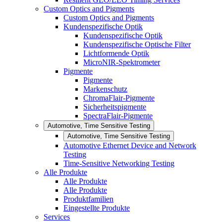
Custom Optics and Pigments
Custom Optics and Pigments
Kundenspezifische Optik
Kundenspezifische Optik
Kundenspezifische Optische Filter
Lichtformende Optik
MicroNIR-Spektrometer
Pigmente
Pigmente
Markenschutz
ChromaFlair-Pigmente
Sicherheitspigmente
SpectraFlair-Pigmente
Automotive, Time Sensitive Testing
Automotive, Time Sensitive Testing
Automotive Ethernet Device and Network
Testing
Time-Sensitive Networking Testing
Alle Produkte
Alle Produkte
Alle Produkte
Produktfamilien
Eingestellte Produkte
Services