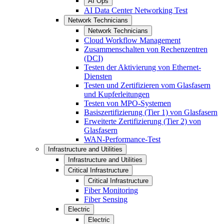
AI Ops
AI Data Center Networking Test
Network Technicians
Network Technicians
Cloud Workflow Management
Zusammenschalten von Rechenzentren
(DCI)
Testen der Aktivierung von Ethernet-
Diensten
Testen und Zertifizieren vom Glasfasern
und Kupferleitungen
Testen von MPO-Systemen
Basiszertifizierung (Tier 1) von Glasfasern
Erweiterte Zertifizierung (Tier 2) von
Glasfasern
WAN-Performance-Test
Infrastructure and Utilities
Infrastructure and Utilities
Critical Infrastructure
Critical Infrastructure
Fiber Monitoring
Fiber Sensing
Electric
Electric