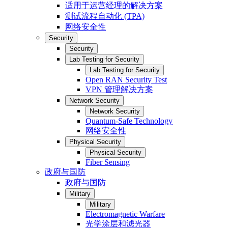
适用于运营经理的解决方案
测试流程自动化 (TPA)
网络安全性
Security
Security
Lab Testing for Security
Lab Testing for Security
Open RAN Security Test
VPN 管理解决方案
Network Security
Network Security
Quantum-Safe Technology
网络安全性
Physical Security
Physical Security
Fiber Sensing
政府与国防
政府与国防
Military
Military
Electromagnetic Warfare
光学涂层和滤光器