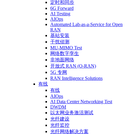
定时和同步
6G Forward
AI Testing
AIOps
Automated Lab-as-a-Service for Open
RAN
基站安装
干扰侦测
MU-MIMO Test
网络数字孪生
非地面网络
开放式 RAN (O-RAN)
5G 专网
RAN Intelligence Solutions
有线
有线
AIOps
AI Data Center Networking Test
DWDM
以太网业务激活测试
光纤建设
光纤监控
光纤网络解决方案