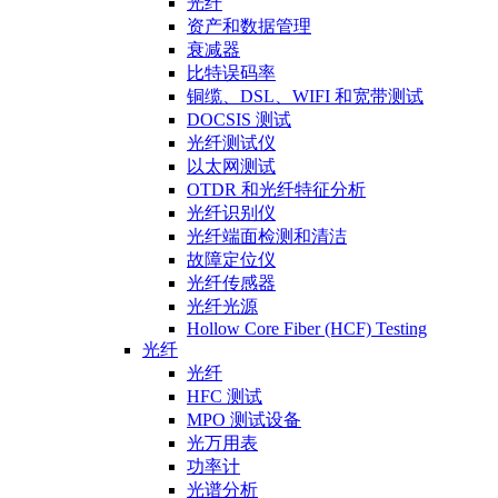
光纤
资产和数据管理
衰减器
比特误码率
铜缆、DSL、WIFI 和宽带测试
DOCSIS 测试
光纤测试仪
以太网测试
OTDR 和光纤特征分析
光纤识别仪
光纤端面检测和清洁
故障定位仪
光纤传感器
光纤光源
Hollow Core Fiber (HCF) Testing
光纤
光纤
HFC 测试
MPO 测试设备
光万用表
功率计
光谱分析