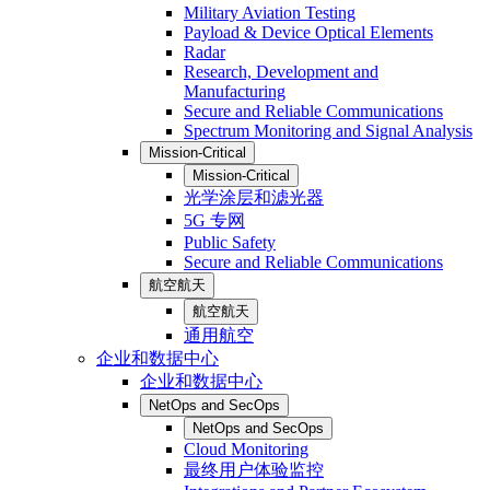
Military Aviation Testing
Payload & Device Optical Elements
Radar
Research, Development and
Manufacturing
Secure and Reliable Communications
Spectrum Monitoring and Signal Analysis
Mission-Critical
Mission-Critical
光学涂层和滤光器
5G 专网
Public Safety
Secure and Reliable Communications
航空航天
航空航天
通用航空
企业和数据中心
企业和数据中心
NetOps and SecOps
NetOps and SecOps
Cloud Monitoring
最终用户体验监控