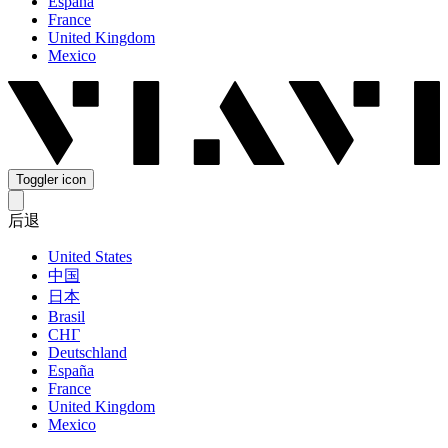
España
France
United Kingdom
Mexico
Toggler icon
后退
United States
中国
日本
Brasil
СНГ
Deutschland
España
France
United Kingdom
Mexico