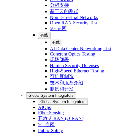
分析支持
基于云的测试
Non-Terrestrial Networks
Open RAN Security Test
5G 专网
有线
有线
AI Data Center Networking Test
Coherent Optics Testing
现场部署
Harden Security Defenses
High-Speed Ethernet Testing
可扩展制造
技术和服务介绍
测试和开发
Global System Integrators
Global System Integrators
AIOps
Fiber Sensing
开放式 RAN (O-RAN)
5G 专网
Public Safety