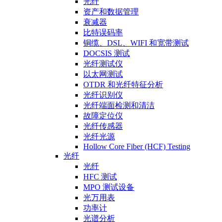
光纤
资产和数据管理
衰减器
比特误码率
铜缆、DSL、WIFI 和宽带测试
DOCSIS 测试
光纤测试仪
以太网测试
OTDR 和光纤特征分析
光纤识别仪
光纤端面检测和清洁
故障定位仪
光纤传感器
光纤光源
Hollow Core Fiber (HCF) Testing
光纤
光纤
HFC 测试
MPO 测试设备
光万用表
功率计
光谱分析