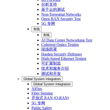
分析支持
基于云的测试
Non-Terrestrial Networks
Open RAN Security Test
5G 专网
有线
有线
AI Data Center Networking Test
Coherent Optics Testing
现场部署
Harden Security Defenses
High-Speed Ethernet Testing
可扩展制造
技术和服务介绍
测试和开发
Global System Integrators
Global System Integrators
AIOps
Fiber Sensing
开放式 RAN (O-RAN)
5G 专网
Public Safety