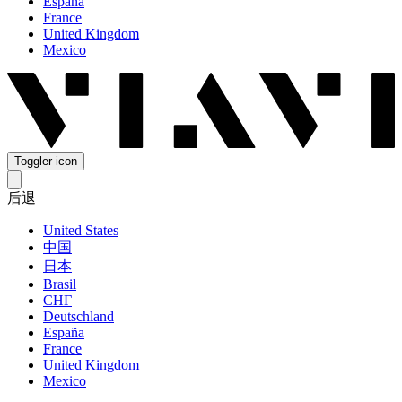
España
France
United Kingdom
Mexico
Toggler icon
后退
United States
中国
日本
Brasil
СНГ
Deutschland
España
France
United Kingdom
Mexico