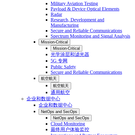
Military Aviation Testing
Payload & Device Optical Elements
Radar
Research, Development and
Manufacturing
Secure and Reliable Communications
Spectrum Monitoring and Signal Analysis
Mission-Critical
Mission-Critical
光学涂层和滤光器
5G 专网
Public Safety
Secure and Reliable Communications
航空航天
航空航天
通用航空
企业和数据中心
企业和数据中心
NetOps and SecOps
NetOps and SecOps
Cloud Monitoring
最终用户体验监控