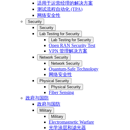
适用于运营经理的解决方案
测试流程自动化 (TPA)
网络安全性
Security
Security
Lab Testing for Security
Lab Testing for Security
Open RAN Security Test
VPN 管理解决方案
Network Security
Network Security
Quantum-Safe Technology
网络安全性
Physical Security
Physical Security
Fiber Sensing
政府与国防
政府与国防
Military
Military
Electromagnetic Warfare
光学涂层和滤光器