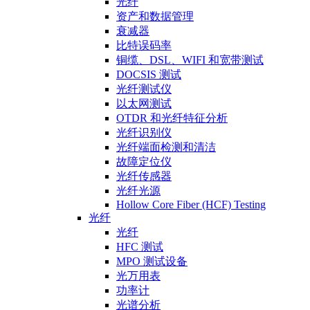
光纤
资产和数据管理
衰减器
比特误码率
铜缆、DSL、WIFI 和宽带测试
DOCSIS 测试
光纤测试仪
以太网测试
OTDR 和光纤特征分析
光纤识别仪
光纤端面检测和清洁
故障定位仪
光纤传感器
光纤光源
Hollow Core Fiber (HCF) Testing
光纤
光纤
HFC 测试
MPO 测试设备
光万用表
功率计
光谱分析