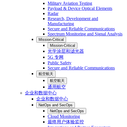
Military Aviation Testing
Payload & Device Optical Elements
Radar
Research, Development and
Manufacturing
Secure and Reliable Communications
Spectrum Monitoring and Signal Analysis
Mission-Critical
Mission-Critical
光学涂层和滤光器
5G 专网
Public Safety
Secure and Reliable Communications
航空航天
航空航天
通用航空
企业和数据中心
企业和数据中心
NetOps and SecOps
NetOps and SecOps
Cloud Monitoring
最终用户体验监控