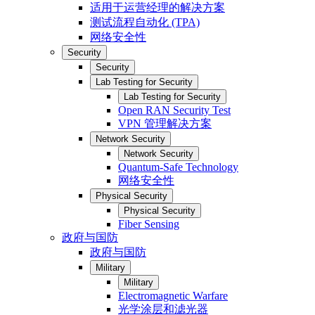
适用于运营经理的解决方案
测试流程自动化 (TPA)
网络安全性
Security
Security
Lab Testing for Security
Lab Testing for Security
Open RAN Security Test
VPN 管理解决方案
Network Security
Network Security
Quantum-Safe Technology
网络安全性
Physical Security
Physical Security
Fiber Sensing
政府与国防
政府与国防
Military
Military
Electromagnetic Warfare
光学涂层和滤光器