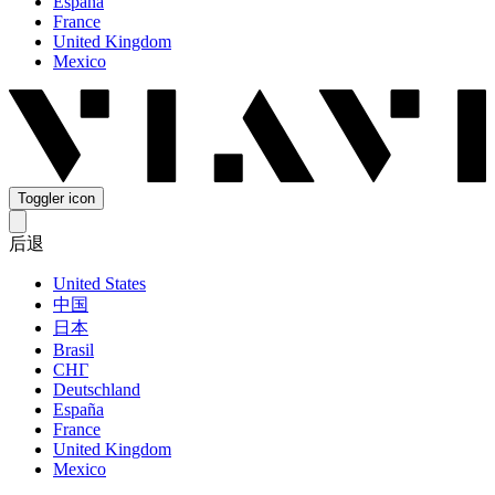
España
France
United Kingdom
Mexico
Toggler icon
后退
United States
中国
日本
Brasil
СНГ
Deutschland
España
France
United Kingdom
Mexico