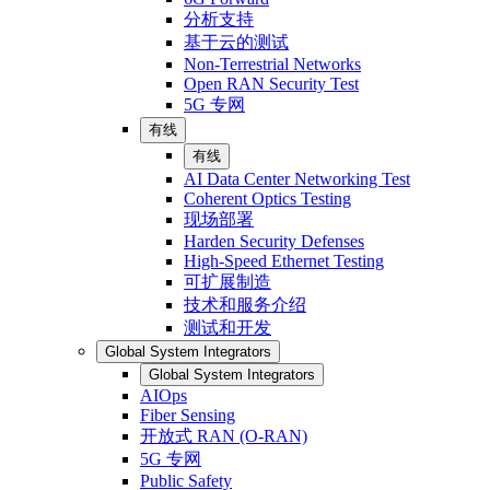
分析支持
基于云的测试
Non-Terrestrial Networks
Open RAN Security Test
5G 专网
有线
有线
AI Data Center Networking Test
Coherent Optics Testing
现场部署
Harden Security Defenses
High-Speed Ethernet Testing
可扩展制造
技术和服务介绍
测试和开发
Global System Integrators
Global System Integrators
AIOps
Fiber Sensing
开放式 RAN (O-RAN)
5G 专网
Public Safety