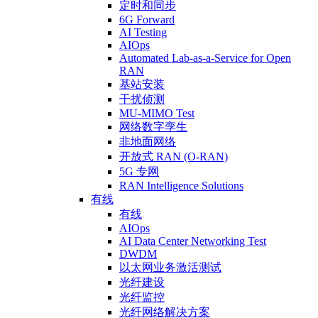
定时和同步
6G Forward
AI Testing
AIOps
Automated Lab-as-a-Service for Open
RAN
基站安装
干扰侦测
MU-MIMO Test
网络数字孪生
非地面网络
开放式 RAN (O-RAN)
5G 专网
RAN Intelligence Solutions
有线
有线
AIOps
AI Data Center Networking Test
DWDM
以太网业务激活测试
光纤建设
光纤监控
光纤网络解决方案