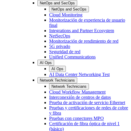
NetOps and SecOps
NetOps and SecOps
Cloud Monitoring
Monitorización de experiencia de usuario
final
Integrations and Partner Ecosystem
NetSecOps
Monitorización de rendimiento de red
5G privado
Seguridad de red
Unified Communications
AI Ops
AI Ops
AI Data Center Networking Test
Network Technicians
Network Technicians
Cloud Workflow Management
Interconexión de centros de datos
Prueba de activación de servicio Ethernet
Pruebas y certificaciones de redes de cobre
y fibra
Pruebas con conectores MPO
Certificación de fibra óptica de nivel 1
(básico)