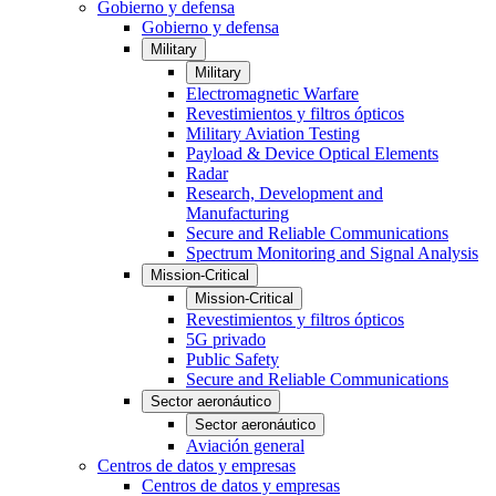
Gobierno y defensa
Gobierno y defensa
Military
Military
Electromagnetic Warfare
Revestimientos y filtros ópticos
Military Aviation Testing
Payload & Device Optical Elements
Radar
Research, Development and
Manufacturing
Secure and Reliable Communications
Spectrum Monitoring and Signal Analysis
Mission-Critical
Mission-Critical
Revestimientos y filtros ópticos
5G privado
Public Safety
Secure and Reliable Communications
Sector aeronáutico
Sector aeronáutico
Aviación general
Centros de datos y empresas
Centros de datos y empresas