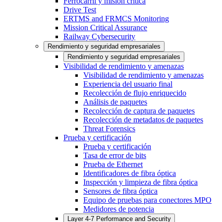
Ferrocarril y misión crítica
Drive Test
ERTMS and FRMCS Monitoring
Mission Critical Assurance
Railway Cybersecurity
Rendimiento y seguridad empresariales
Rendimiento y seguridad empresariales
Visibilidad de rendimiento y amenazas
Visibilidad de rendimiento y amenazas
Experiencia del usuario final
Recolección de flujo enriquecido
Análisis de paquetes
Recolección de captura de paquetes
Recolección de metadatos de paquetes
Threat Forensics
Prueba y certificación
Prueba y certificación
Tasa de error de bits
Prueba de Ethernet
Identificadores de fibra óptica
Inspección y limpieza de fibra óptica
Sensores de fibra óptica
Equipo de pruebas para conectores MPO
Medidores de potencia
Layer 4-7 Performance and Security