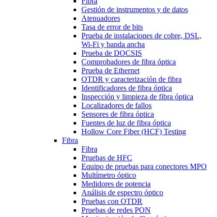
Fibra
Gestión de instrumentos y de datos
Atenuadores
Tasa de error de bits
Prueba de instalaciones de cobre, DSL,
Wi-Fi y banda ancha
Prueba de DOCSIS
Comprobadores de fibra óptica
Prueba de Ethernet
OTDR y caracterización de fibra
Identificadores de fibra óptica
Inspección y limpieza de fibra óptica
Localizadores de fallos
Sensores de fibra óptica
Fuentes de luz de fibra óptica
Hollow Core Fiber (HCF) Testing
Fibra
Fibra
Pruebas de HFC
Equipo de pruebas para conectores MPO
Multímetro óptico
Medidores de potencia
Análisis de espectro óptico
Pruebas con OTDR
Pruebas de redes PON