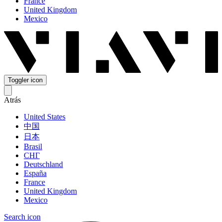
France
United Kingdom
Mexico
Toggler icon
Atrás
United States
中国
日本
Brasil
СНГ
Deutschland
España
France
United Kingdom
Mexico
Search icon