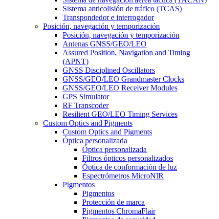
Sistema anticolisión de tráfico (TCAS)
Transpondedor e interrogador
Posición, navegación y temporización
Posición, navegación y temporización
Antenas GNSS/GEO/LEO
Assured Position, Navigation and Timing
(APNT)
GNSS Disciplined Oscillators
GNSS/GEO/LEO Grandmaster Clocks
GNSS/GEO/LEO Receiver Modules
GPS Simulator
RF Transcoder
Resilient GEO/LEO Timing Services
Custom Optics and Pigments
Custom Optics and Pigments
Óptica personalizada
Óptica personalizada
Filtros ópticos personalizados
Óptica de conformación de luz
Espectrómetros MicroNIR
Pigmentos
Pigmentos
Protección de marca
Pigmentos ChromaFlair