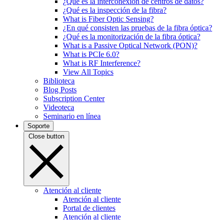
¿Qué es la interconexión de centros de datos?
¿Qué es la inspección de la fibra?
What is Fiber Optic Sensing?
¿En qué consisten las pruebas de la fibra óptica?
¿Qué es la monitorización de la fibra óptica?
What is a Passive Optical Network (PON)?
What is PCIe 6.0?
What is RF Interference?
View All Topics
Biblioteca
Blog Posts
Subscription Center
Videoteca
Seminario en línea
Soporte
Close button
Atención al cliente
Atención al cliente
Portal de clientes
Atención al cliente