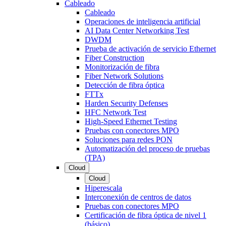
Cableado
Cableado
Operaciones de inteligencia artificial
AI Data Center Networking Test
DWDM
Prueba de activación de servicio Ethernet
Fiber Construction
Monitorización de fibra
Fiber Network Solutions
Detección de fibra óptica
FTTx
Harden Security Defenses
HFC Network Test
High-Speed Ethernet Testing
Pruebas con conectores MPO
Soluciones para redes PON
Automatización del proceso de pruebas
(TPA)
Cloud
Cloud
Hiperescala
Interconexión de centros de datos
Pruebas con conectores MPO
Certificación de fibra óptica de nivel 1
(básico)