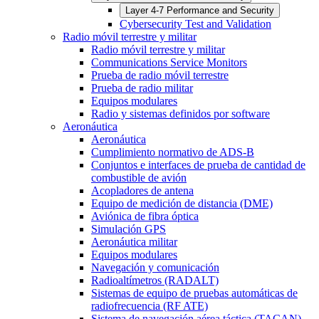
Layer 4-7 Performance and Security
Cybersecurity Test and Validation
Radio móvil terrestre y militar
Radio móvil terrestre y militar
Communications Service Monitors
Prueba de radio móvil terrestre
Prueba de radio militar
Equipos modulares
Radio y sistemas definidos por software
Aeronáutica
Aeronáutica
Cumplimiento normativo de ADS-B
Conjuntos e interfaces de prueba de cantidad de
combustible de avión
Acopladores de antena
Equipo de medición de distancia (DME)
Aviónica de fibra óptica
Simulación GPS
Aeronáutica militar
Equipos modulares
Navegación y comunicación
Radioaltímetros (RADALT)
Sistemas de equipo de pruebas automáticas de
radiofrecuencia (RF ATE)
Sistema de navegación aérea táctica (TACAN)