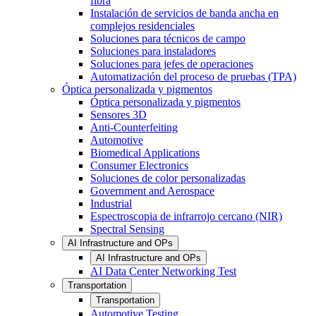
fibra
Instalación de servicios de banda ancha en
complejos residenciales
Soluciones para técnicos de campo
Soluciones para instaladores
Soluciones para jefes de operaciones
Automatización del proceso de pruebas (TPA)
Óptica personalizada y pigmentos
Óptica personalizada y pigmentos
Sensores 3D
Anti-Counterfeiting
Automotive
Biomedical Applications
Consumer Electronics
Soluciones de color personalizadas
Government and Aerospace
Industrial
Espectroscopia de infrarrojo cercano (NIR)
Spectral Sensing
AI Infrastructure and OPs
AI Infrastructure and OPs
AI Data Center Networking Test
Transportation
Transportation
Automotive Testing