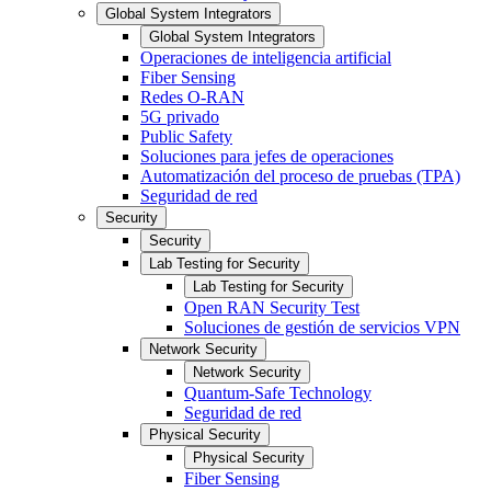
Global System Integrators
Global System Integrators
Operaciones de inteligencia artificial
Fiber Sensing
Redes O-RAN
5G privado
Public Safety
Soluciones para jefes de operaciones
Automatización del proceso de pruebas (TPA)
Seguridad de red
Security
Security
Lab Testing for Security
Lab Testing for Security
Open RAN Security Test
Soluciones de gestión de servicios VPN
Network Security
Network Security
Quantum-Safe Technology
Seguridad de red
Physical Security
Physical Security
Fiber Sensing