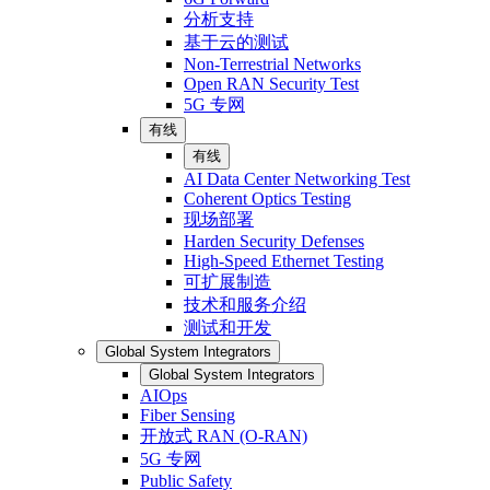
分析支持
基于云的测试
Non-Terrestrial Networks
Open RAN Security Test
5G 专网
有线
有线
AI Data Center Networking Test
Coherent Optics Testing
现场部署
Harden Security Defenses
High-Speed Ethernet Testing
可扩展制造
技术和服务介绍
测试和开发
Global System Integrators
Global System Integrators
AIOps
Fiber Sensing
开放式 RAN (O-RAN)
5G 专网
Public Safety