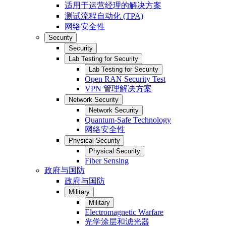
适用于运营经理的解决方案
测试流程自动化 (TPA)
网络安全性
Security
Security
Lab Testing for Security
Lab Testing for Security
Open RAN Security Test
VPN 管理解决方案
Network Security
Network Security
Quantum-Safe Technology
网络安全性
Physical Security
Physical Security
Fiber Sensing
政府与国防
政府与国防
Military
Military
Electromagnetic Warfare
光学涂层和滤光器