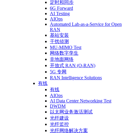
定时和同步
6G Forward
AI Testing
AIOps
Automated Lab-as-a-Service for Open
RAN
基站安装
干扰侦测
MU-MIMO Test
网络数字孪生
非地面网络
开放式 RAN (O-RAN)
5G 专网
RAN Intelligence Solutions
有线
有线
AIOps
AI Data Center Networking Test
DWDM
以太网业务激活测试
光纤建设
光纤监控
光纤网络解决方案