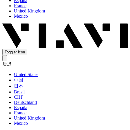
España
France
United Kingdom
Mexico
Toggler icon
后退
United States
中国
日本
Brasil
СНГ
Deutschland
España
France
United Kingdom
Mexico