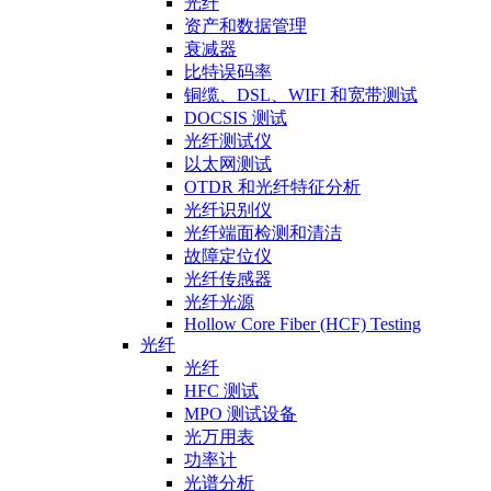
光纤
资产和数据管理
衰减器
比特误码率
铜缆、DSL、WIFI 和宽带测试
DOCSIS 测试
光纤测试仪
以太网测试
OTDR 和光纤特征分析
光纤识别仪
光纤端面检测和清洁
故障定位仪
光纤传感器
光纤光源
Hollow Core Fiber (HCF) Testing
光纤
光纤
HFC 测试
MPO 测试设备
光万用表
功率计
光谱分析