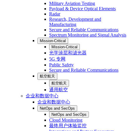
Military Aviation Testing
Payload & Device Optical Elements
Radar
Research, Development and
Manufacturing
Secure and Reliable Communications
Spectrum Monitoring and Signal Analysis
Mission-Critical
Mission-Critical
光学涂层和滤光器
5G 专网
Public Safety
Secure and Reliable Communications
航空航天
航空航天
通用航空
企业和数据中心
企业和数据中心
NetOps and SecOps
NetOps and SecOps
Cloud Monitoring
最终用户体验监控