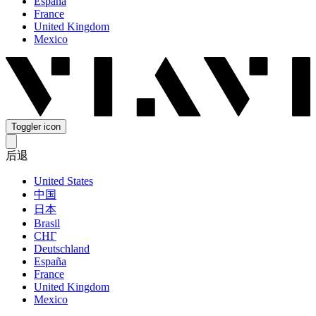
España
France
United Kingdom
Mexico
Toggler icon
后退
United States
中国
日本
Brasil
СНГ
Deutschland
España
France
United Kingdom
Mexico