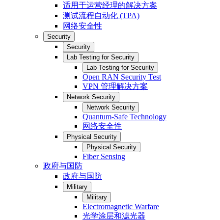
适用于运营经理的解决方案
测试流程自动化 (TPA)
网络安全性
Security
Security
Lab Testing for Security
Lab Testing for Security
Open RAN Security Test
VPN 管理解决方案
Network Security
Network Security
Quantum-Safe Technology
网络安全性
Physical Security
Physical Security
Fiber Sensing
政府与国防
政府与国防
Military
Military
Electromagnetic Warfare
光学涂层和滤光器