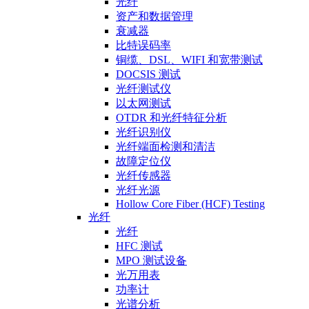
光纤
资产和数据管理
衰减器
比特误码率
铜缆、DSL、WIFI 和宽带测试
DOCSIS 测试
光纤测试仪
以太网测试
OTDR 和光纤特征分析
光纤识别仪
光纤端面检测和清洁
故障定位仪
光纤传感器
光纤光源
Hollow Core Fiber (HCF) Testing
光纤
光纤
HFC 测试
MPO 测试设备
光万用表
功率计
光谱分析