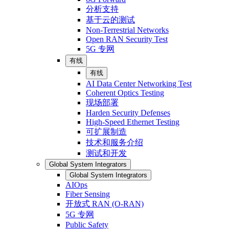
分析支持
基于云的测试
Non-Terrestrial Networks
Open RAN Security Test
5G 专网
有线
有线
AI Data Center Networking Test
Coherent Optics Testing
现场部署
Harden Security Defenses
High-Speed Ethernet Testing
可扩展制造
技术和服务介绍
测试和开发
Global System Integrators
Global System Integrators
AIOps
Fiber Sensing
开放式 RAN (O-RAN)
5G 专网
Public Safety