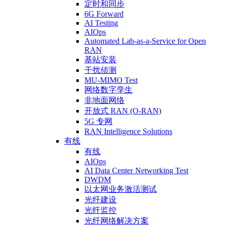
定时和同步
6G Forward
AI Testing
AIOps
Automated Lab-as-a-Service for Open
RAN
基站安装
干扰侦测
MU-MIMO Test
网络数字孪生
非地面网络
开放式 RAN (O-RAN)
5G 专网
RAN Intelligence Solutions
有线
有线
AIOps
AI Data Center Networking Test
DWDM
以太网业务激活测试
光纤建设
光纤监控
光纤网络解决方案