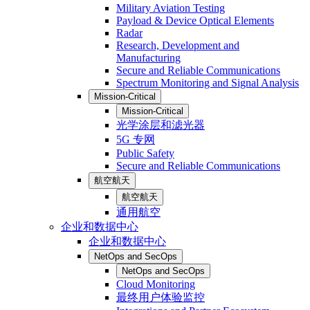
Military Aviation Testing
Payload & Device Optical Elements
Radar
Research, Development and
Manufacturing
Secure and Reliable Communications
Spectrum Monitoring and Signal Analysis
Mission-Critical
Mission-Critical
光学涂层和滤光器
5G 专网
Public Safety
Secure and Reliable Communications
航空航天
航空航天
通用航空
企业和数据中心
企业和数据中心
NetOps and SecOps
NetOps and SecOps
Cloud Monitoring
最终用户体验监控