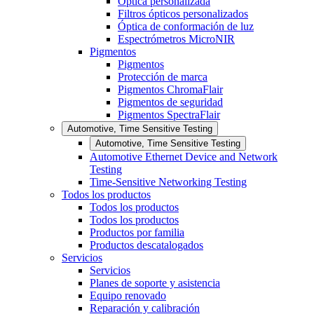
Óptica personalizada
Filtros ópticos personalizados
Óptica de conformación de luz
Espectrómetros MicroNIR
Pigmentos
Pigmentos
Protección de marca
Pigmentos ChromaFlair
Pigmentos de seguridad
Pigmentos SpectraFlair
Automotive, Time Sensitive Testing
Automotive, Time Sensitive Testing
Automotive Ethernet Device and Network
Testing
Time-Sensitive Networking Testing
Todos los productos
Todos los productos
Todos los productos
Productos por familia
Productos descatalogados
Servicios
Servicios
Planes de soporte y asistencia
Equipo renovado
Reparación y calibración