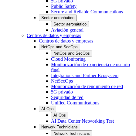
5G privado
Public Safety
Secure and Reliable Communications
Sector aeronáutico
Sector aeronáutico
Aviación general
Centros de datos y empresas
Centros de datos y empresas
NetOps and SecOps
NetOps and SecOps
Cloud Monitoring
Monitorización de experiencia de usuario
final
Integrations and Partner Ecosystem
NetSecOps
Monitorización de rendimiento de red
5G privado
Seguridad de red
Unified Communications
AI Ops
AI Ops
AI Data Center Networking Test
Network Technicians
Network Technicians