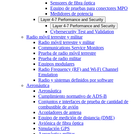
Sensores de fibra óptica
Equipo de pruebas para conectores MPO
Medidores de potencia
Layer 4-7 Performance and Security
Layer 4-7 Performance and Security
Cybersecurity Test and Validation
Radio móvil terrestre y militar
Radio móvil terrestre y militar
Communications Service Monitors
Prueba de radio móvil terrestre
Prueba de radio militar
Equipos modulares
Radio Frequency (RF) and Wi-Fi Channel
Emulation
Radio y sistemas definidos por software
Aeronáutica
Aeronáutica
Cumplimiento normativo de ADS-B
Conjuntos e interfaces de prueba de cantidad de
combustible de avión
Acopladores de antena
Equipo de medición de distancia (DME)
Aviónica de fibra óptica
Simulación GPS
Aeronáutica militar