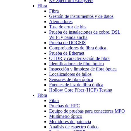
RF Spectrum Analyzers
Fibra
Fibra
Gestión de instrumentos y de datos
Atenuadores
Tasa de error de bits
Prueba de instalaciones de cobre, DSL,
Wi-Fi y banda ancha
Prueba de DOCSIS
Comprobadores de fibra óptica
Prueba de Ethernet
OTDR y caracterización de fibra
Identificadores de fibra óptica
Inspección y limpieza de fibra óptica
Localizadores de fallos
Sensores de fibra óptica
Fuentes de luz de fibra óptica
Hollow Core Fiber (HCF) Testing
Fibra
Fibra
Pruebas de HFC
Equipo de pruebas para conectores MPO
Multímetro óptico
Medidores de potencia
Análisis de espectro óptico