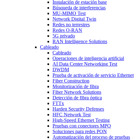
Instalación de estación base
Búsqueda de interferencias
MU-MIMO Test
Network Digital Twin
Redes no terrestres
Redes O-RAN
5G privado
RAN Intelligence Solutions
Cableado
Cableado
Operaciones de inteligencia artificial
AI Data Center Networking Test
DWDM
Prueba de activación de servicio Ethernet
Fiber Construction
Monitorización de fibra
Fiber Network Solutions
Detección de fibra óptica
FTTx
Harden Security Defenses
HFC Network Test
High-Speed Ethernet Testing
Pruebas con conectores MPO
Soluciones para redes PON
Automatización del proceso de pruebas