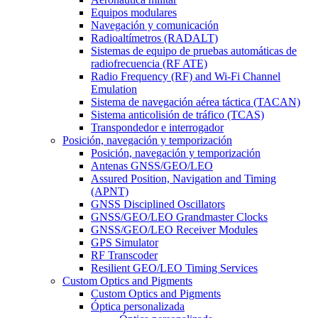
Equipos modulares
Navegación y comunicación
Radioaltímetros (RADALT)
Sistemas de equipo de pruebas automáticas de
radiofrecuencia (RF ATE)
Radio Frequency (RF) and Wi-Fi Channel
Emulation
Sistema de navegación aérea táctica (TACAN)
Sistema anticolisión de tráfico (TCAS)
Transpondedor e interrogador
Posición, navegación y temporización
Posición, navegación y temporización
Antenas GNSS/GEO/LEO
Assured Position, Navigation and Timing
(APNT)
GNSS Disciplined Oscillators
GNSS/GEO/LEO Grandmaster Clocks
GNSS/GEO/LEO Receiver Modules
GPS Simulator
RF Transcoder
Resilient GEO/LEO Timing Services
Custom Optics and Pigments
Custom Optics and Pigments
Óptica personalizada