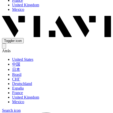
France
United Kingdom
Mexico
Toggler icon
Atrás
United States
中国
日本
Brasil
СНГ
Deutschland
España
France
United Kingdom
Mexico
Search icon