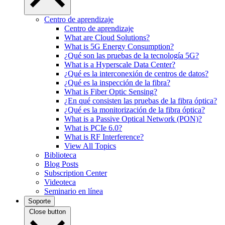
Centro de aprendizaje
Centro de aprendizaje
What are Cloud Solutions?
What is 5G Energy Consumption?
¿Qué son las pruebas de la tecnología 5G?
What is a Hyperscale Data Center?
¿Qué es la interconexión de centros de datos?
¿Qué es la inspección de la fibra?
What is Fiber Optic Sensing?
¿En qué consisten las pruebas de la fibra óptica?
¿Qué es la monitorización de la fibra óptica?
What is a Passive Optical Network (PON)?
What is PCIe 6.0?
What is RF Interference?
View All Topics
Biblioteca
Blog Posts
Subscription Center
Videoteca
Seminario en línea
Soporte
Close button