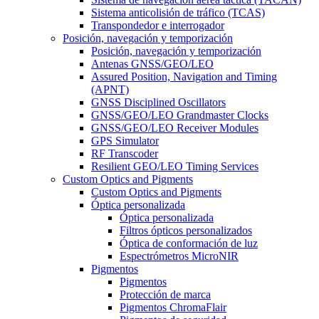
Sistema anticolisión de tráfico (TCAS)
Transpondedor e interrogador
Posición, navegación y temporización
Posición, navegación y temporización
Antenas GNSS/GEO/LEO
Assured Position, Navigation and Timing
(APNT)
GNSS Disciplined Oscillators
GNSS/GEO/LEO Grandmaster Clocks
GNSS/GEO/LEO Receiver Modules
GPS Simulator
RF Transcoder
Resilient GEO/LEO Timing Services
Custom Optics and Pigments
Custom Optics and Pigments
Óptica personalizada
Óptica personalizada
Filtros ópticos personalizados
Óptica de conformación de luz
Espectrómetros MicroNIR
Pigmentos
Pigmentos
Protección de marca
Pigmentos ChromaFlair