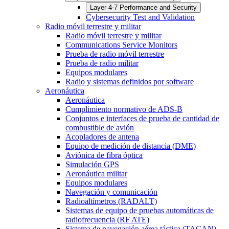
Layer 4-7 Performance and Security
Cybersecurity Test and Validation
Radio móvil terrestre y militar
Radio móvil terrestre y militar
Communications Service Monitors
Prueba de radio móvil terrestre
Prueba de radio militar
Equipos modulares
Radio y sistemas definidos por software
Aeronáutica
Aeronáutica
Cumplimiento normativo de ADS-B
Conjuntos e interfaces de prueba de cantidad de
combustible de avión
Acopladores de antena
Equipo de medición de distancia (DME)
Aviónica de fibra óptica
Simulación GPS
Aeronáutica militar
Equipos modulares
Navegación y comunicación
Radioaltímetros (RADALT)
Sistemas de equipo de pruebas automáticas de
radiofrecuencia (RF ATE)
Sistema de navegación aérea táctica (TACAN)