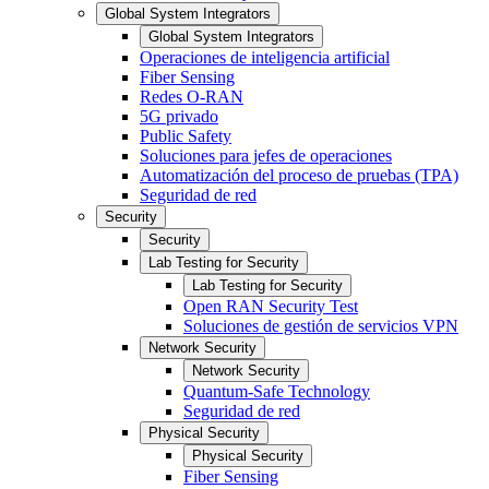
Global System Integrators
Global System Integrators
Operaciones de inteligencia artificial
Fiber Sensing
Redes O-RAN
5G privado
Public Safety
Soluciones para jefes de operaciones
Automatización del proceso de pruebas (TPA)
Seguridad de red
Security
Security
Lab Testing for Security
Lab Testing for Security
Open RAN Security Test
Soluciones de gestión de servicios VPN
Network Security
Network Security
Quantum-Safe Technology
Seguridad de red
Physical Security
Physical Security
Fiber Sensing