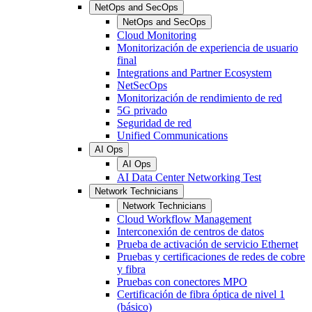
NetOps and SecOps
NetOps and SecOps
Cloud Monitoring
Monitorización de experiencia de usuario
final
Integrations and Partner Ecosystem
NetSecOps
Monitorización de rendimiento de red
5G privado
Seguridad de red
Unified Communications
AI Ops
AI Ops
AI Data Center Networking Test
Network Technicians
Network Technicians
Cloud Workflow Management
Interconexión de centros de datos
Prueba de activación de servicio Ethernet
Pruebas y certificaciones de redes de cobre
y fibra
Pruebas con conectores MPO
Certificación de fibra óptica de nivel 1
(básico)