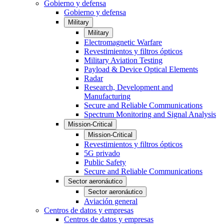
Gobierno y defensa
Gobierno y defensa
Military
Military
Electromagnetic Warfare
Revestimientos y filtros ópticos
Military Aviation Testing
Payload & Device Optical Elements
Radar
Research, Development and
Manufacturing
Secure and Reliable Communications
Spectrum Monitoring and Signal Analysis
Mission-Critical
Mission-Critical
Revestimientos y filtros ópticos
5G privado
Public Safety
Secure and Reliable Communications
Sector aeronáutico
Sector aeronáutico
Aviación general
Centros de datos y empresas
Centros de datos y empresas