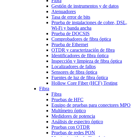
Fibra
Gestión de instrumentos y de datos
Atenuadores
Tasa de error de bits
Prueba de instalaciones de cobre, DSL,
Wi-Fi y banda ancha
Prueba de DOCSIS
Comprobadores de fibra óptica
Prueba de Ethernet
OTDR y caracterización de fibra
Identificadores de fibra óptica
Inspección y limpieza de fibra óptica
Localizadores de fallos
Sensores de fibra óptica
Fuentes de luz de fibra óptica
Hollow Core Fiber (HCF) Testing
Fibra
Fibra
Pruebas de HFC
Equipo de pruebas para conectores MPO
Multímetro óptico
Medidores de potencia
Análisis de espectro óptico
Pruebas con OTDR
Pruebas de redes PON