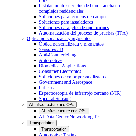
fibra
Instalación de servicios de banda ancha en
complejos residenciales
Soluciones para técnicos de campo
Soluciones para instaladores
Soluciones para jefes de operaciones
Automatización del proceso de pruebas (TPA)
Óptica personalizada y pigmentos
Óptica personalizada y pigmentos
Sensores 3D
Anti-Counterfeiting
Automotive
Biomedical Applications
Consumer Electronics
Soluciones de color personalizadas
Government and Aerospace
Industrial
Espectroscopia de infrarrojo cercano (NIR)
Spectral Sensing
AI Infrastructure and OPs
AI Infrastructure and OPs
AI Data Center Networking Test
Transportation
Transportation
Automotive Testing