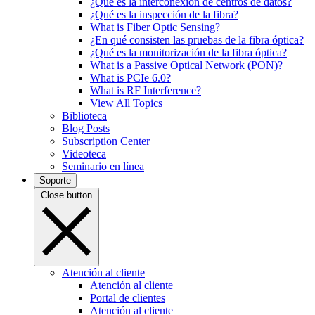
¿Qué es la interconexión de centros de datos?
¿Qué es la inspección de la fibra?
What is Fiber Optic Sensing?
¿En qué consisten las pruebas de la fibra óptica?
¿Qué es la monitorización de la fibra óptica?
What is a Passive Optical Network (PON)?
What is PCIe 6.0?
What is RF Interference?
View All Topics
Biblioteca
Blog Posts
Subscription Center
Videoteca
Seminario en línea
Soporte
Close button
Atención al cliente
Atención al cliente
Portal de clientes
Atención al cliente