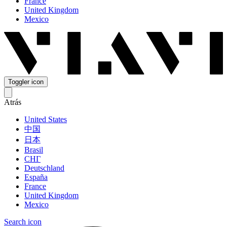
France
United Kingdom
Mexico
Toggler icon
Atrás
United States
中国
日本
Brasil
СНГ
Deutschland
España
France
United Kingdom
Mexico
Search icon