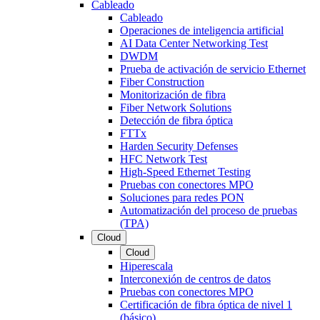
Cableado
Cableado
Operaciones de inteligencia artificial
AI Data Center Networking Test
DWDM
Prueba de activación de servicio Ethernet
Fiber Construction
Monitorización de fibra
Fiber Network Solutions
Detección de fibra óptica
FTTx
Harden Security Defenses
HFC Network Test
High-Speed Ethernet Testing
Pruebas con conectores MPO
Soluciones para redes PON
Automatización del proceso de pruebas
(TPA)
Cloud
Cloud
Hiperescala
Interconexión de centros de datos
Pruebas con conectores MPO
Certificación de fibra óptica de nivel 1
(básico)