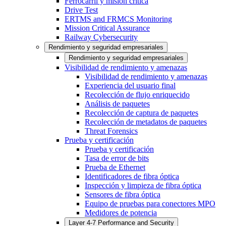
Ferrocarril y misión crítica
Drive Test
ERTMS and FRMCS Monitoring
Mission Critical Assurance
Railway Cybersecurity
Rendimiento y seguridad empresariales
Rendimiento y seguridad empresariales
Visibilidad de rendimiento y amenazas
Visibilidad de rendimiento y amenazas
Experiencia del usuario final
Recolección de flujo enriquecido
Análisis de paquetes
Recolección de captura de paquetes
Recolección de metadatos de paquetes
Threat Forensics
Prueba y certificación
Prueba y certificación
Tasa de error de bits
Prueba de Ethernet
Identificadores de fibra óptica
Inspección y limpieza de fibra óptica
Sensores de fibra óptica
Equipo de pruebas para conectores MPO
Medidores de potencia
Layer 4-7 Performance and Security