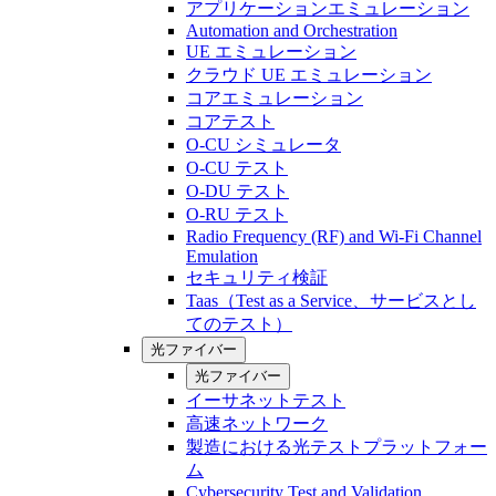
アプリケーションエミュレーション
Automation and Orchestration
UE エミュレーション
クラウド UE エミュレーション
コアエミュレーション
コアテスト
O-CU シミュレータ
O-CU テスト
O-DU テスト
O-RU テスト
Radio Frequency (RF) and Wi-Fi Channel
Emulation
セキュリティ検証
Taas（Test as a Service、サービスとし
てのテスト）
光ファイバー
光ファイバー
イーサネットテスト
高速ネットワーク
製造における光テストプラットフォー
ム
Cybersecurity Test and Validation