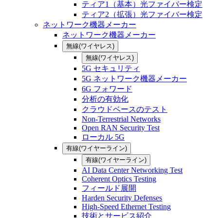
ティア1（基本）光ファイバー検定
ティア2（拡張）光ファイバー検定
ネットワーク機器メーカー
ネットワーク機器メーカー
無線(ワイヤレス)
無線(ワイヤレス)
5G セキュリティ
5G ネットワーク機器メーカー
6G フォワード
分析の有効化
クラウドベースのテスト
Non-Terrestrial Networks
Open RAN Security Test
ローカル 5G
有線(ワイヤーライン)
有線(ワイヤーライン)
AI Data Center Networking Test
Coherent Optics Testing
フィールド展開
Harden Security Defenses
High-Speed Ethernet Testing
技術とサービス紹介