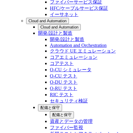
ファイバーサービス保証
HFC/ケーブルサービス保証
イーサネット
Cloud and Automation
Cloud and Automation
開発/設計と製造
開発/設計と製造
Automation and Orchestration
クラウド UE エミュレーション
コアエミュレーション
コアテスト
O-CU シミュレータ
O-CU テスト
O-DU テスト
O-RU テスト
RIC テスト
セキュリティ検証
配備と保守
配備と保守
資産とデータの管理
ファイバー監視