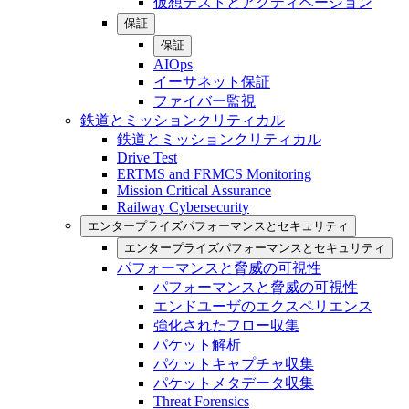
仮想テストとアクティベーション
保証
保証
AIOps
イーサネット保証
ファイバー監視
鉄道とミッションクリティカル
鉄道とミッションクリティカル
Drive Test
ERTMS and FRMCS Monitoring
Mission Critical Assurance
Railway Cybersecurity
エンタープライズパフォーマンスとセキュリティ
エンタープライズパフォーマンスとセキュリティ
パフォーマンスと脅威の可視性
パフォーマンスと脅威の可視性
エンドユーザのエクスペリエンス
強化されたフロー収集
パケット解析
パケットキャプチャ収集
パケットメタデータ収集
Threat Forensics