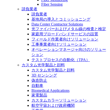
Fiber Sensing
請負業者
請負業者
基地局の導入とコミッショニング
Data Center Contractor Solutions
光ファイバーおよびメタル線の検査と検定
家庭用ブロードバンドサービスの設置
フィールド作業者向けソリューション
工事事業者向けソリューション
オペレーションマネージャ向けのソリュー
ション
テストプロセスの自動化（TPA）
カスタム光学製品と顔料
カスタム光学製品と顔料
3D センシング
偽造防止
自動車
Biomedical Applications
家電製品
カスタムカラーソリューション
航空宇宙および政府機関