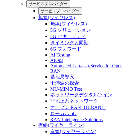
サービスプロバイダー
サービスプロバイダー
無線(ワイヤレス)
無線(ワイヤレス)
5G ソリューション
5G セキュリティ
タイミングと同期
6G フォワード
AI Testing
AIOps
Automated Lab-as-a-Service for Open
RAN
基地局導入
干渉波の探索
MU-MIMO Test
ネットワークデジタルツイン
非地上系ネットワーク
オープン RAN（O-RAN）
ローカル 5G
RAN Intelligence Solutions
有線(ワイヤーライン)
有線(ワイヤーライン)