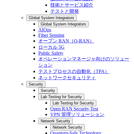
技術とサービス紹介
テストと開発
Global System Integrators
Global System Integrators
AIOps
Fiber Sensing
オープン RAN（O-RAN）
ローカル 5G
Public Safety
オペレーションマネージャ向けのソリュー
ション
テストプロセスの自動化（TPA）
ネットワークセキュリティ
Security
Security
Lab Testing for Security
Lab Testing for Security
Open RAN Security Test
VPN 管理ソリューション
Network Security
Network Security
Quantum-Safe Technology