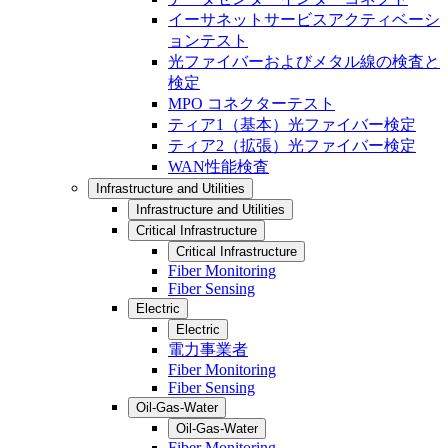
イーサネットサービスアクティベーシ
ョンテスト
光ファイバーおよびメタル線の検査と
検定
MPO コネクターテスト
ティア1（基本）光ファイバー検定
ティア2（拡張）光ファイバー検定
WAN性能検査
Infrastructure and Utilities
Infrastructure and Utilities
Critical Infrastructure
Critical Infrastructure
Fiber Monitoring
Fiber Sensing
Electric
Electric
電力事業者
Fiber Monitoring
Fiber Sensing
Oil-Gas-Water
Oil-Gas-Water
Fiber Monitoring