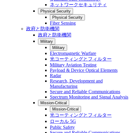
ネットワークセキュリティ
Physical Security
Physical Security
Fiber Sensing
政府と防衛機関
政府と防衛機関
Military
Military
Electromagnetic Warfare
光コーティングとフィルター
Military Aviation Testing
Payload & Device Optical Elements
Radar
Research, Development and
Manufacturing
Secure and Reliable Communications
Spectrum Monitoring and Signal Analysis
Mission-Critical
Mission-Critical
光コーティングとフィルター
ローカル 5G
Public Safety
Secure and Reliable Communications