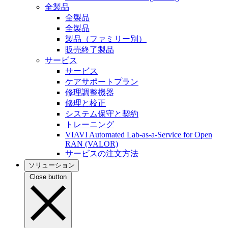
全製品
全製品
全製品
製品（ファミリー別）
販売終了製品
サービス
サービス
ケアサポートプラン
修理調整機器
修理と校正
システム保守と契約
トレーニング
VIAVI Automated Lab-as-a-Service for Open
RAN (VALOR)
サービスの注文方法
ソリューション
Close button