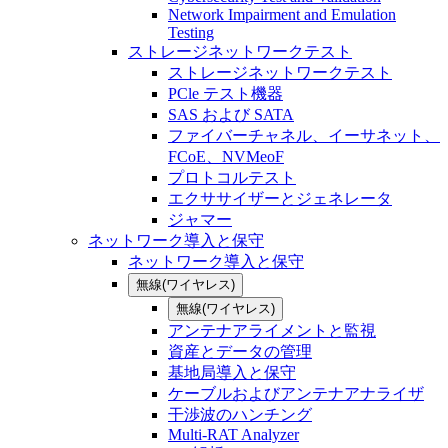
Network Impairment and Emulation
Testing
ストレージネットワークテスト
ストレージネットワークテスト
PCle テスト機器
SAS および SATA
ファイバーチャネル、イーサネット、
FCoE、NVMeoF
プロトコルテスト
エクササイザーとジェネレータ
ジャマー
ネットワーク導入と保守
ネットワーク導入と保守
無線(ワイヤレス)
無線(ワイヤレス)
アンテナアライメントと監視
資産とデータの管理
基地局導入と保守
ケーブルおよびアンテナアナライザ
干渉波のハンチング
Multi-RAT Analyzer