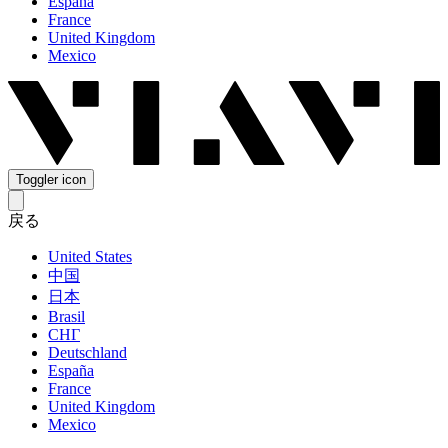
España
France
United Kingdom
Mexico
Toggler icon
戻る
United States
中国
日本
Brasil
СНГ
Deutschland
España
France
United Kingdom
Mexico