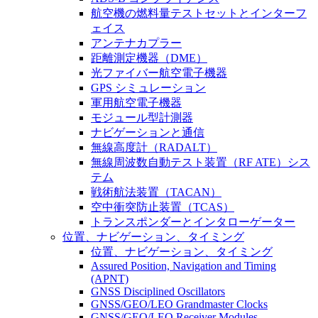
航空機の燃料量テストセットとインターフ
ェイス
アンテナカプラー
距離測定機器（DME）
光ファイバー航空電子機器
GPS シミュレーション
軍用航空電子機器
モジュール型計測器
ナビゲーションと通信
無線高度計（RADALT）
無線周波数自動テスト装置（RF ATE）シス
テム
戦術航法装置（TACAN）
空中衝突防止装置（TCAS）
トランスポンダーとインタローゲーター
位置、ナビゲーション、タイミング
位置、ナビゲーション、タイミング
Assured Position, Navigation and Timing
(APNT)
GNSS Disciplined Oscillators
GNSS/GEO/LEO Grandmaster Clocks
GNSS/GEO/LEO Receiver Modules