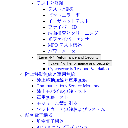
テストと認証
テストと認証
ビットエラー率
イーサネットテスト
ファイバー ID
端面検査とクリーニング
光ファイバーセンサ
MPO テスト機器
パワーメーター
Layer 4-7 Performance and Security
Layer 4-7 Performance and Security
Cybersecurity Test and Validation
陸上移動無線と軍用無線
陸上移動無線と軍用無線
Communications Service Monitors
陸上モバイル無線テスト
軍用無線テスト
モジュール型計測器
ソフトウェア無線およびシステム
航空電子機器
航空電子機器
ADS-B コンプライアンス