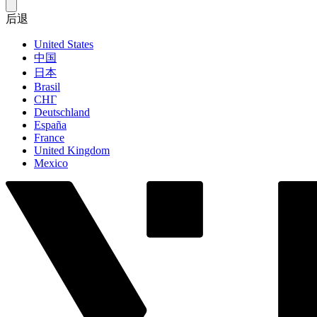
后退
United States
中国
日本
Brasil
СНГ
Deutschland
España
France
United Kingdom
Mexico