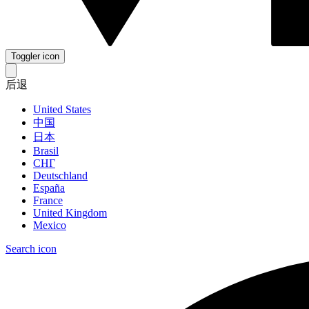
Toggler icon
后退
United States
中国
日本
Brasil
СНГ
Deutschland
España
France
United Kingdom
Mexico
Search icon