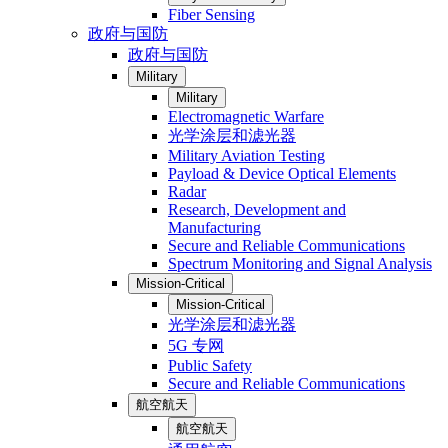
Fiber Sensing
政府与国防
政府与国防
Military
Military
Electromagnetic Warfare
光学涂层和滤光器
Military Aviation Testing
Payload & Device Optical Elements
Radar
Research, Development and
Manufacturing
Secure and Reliable Communications
Spectrum Monitoring and Signal Analysis
Mission-Critical
Mission-Critical
光学涂层和滤光器
5G 专网
Public Safety
Secure and Reliable Communications
航空航天
航空航天