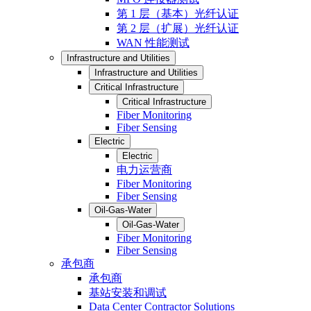
第 1 层（基本）光纤认证
第 2 层（扩展）光纤认证
WAN 性能测试
Infrastructure and Utilities
Infrastructure and Utilities
Critical Infrastructure
Critical Infrastructure
Fiber Monitoring
Fiber Sensing
Electric
Electric
电力运营商
Fiber Monitoring
Fiber Sensing
Oil-Gas-Water
Oil-Gas-Water
Fiber Monitoring
Fiber Sensing
承包商
承包商
基站安装和调试
Data Center Contractor Solutions