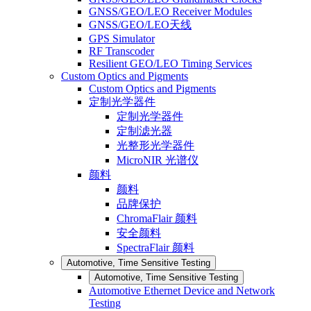
GNSS/GEO/LEO Receiver Modules
GNSS/GEO/LEO天线
GPS Simulator
RF Transcoder
Resilient GEO/LEO Timing Services
Custom Optics and Pigments
Custom Optics and Pigments
定制光学器件
定制光学器件
定制滤光器
光整形光学器件
MicroNIR 光谱仪
颜料
颜料
品牌保护
ChromaFlair 颜料
安全颜料
SpectraFlair 颜料
Automotive, Time Sensitive Testing
Automotive, Time Sensitive Testing
Automotive Ethernet Device and Network
Testing