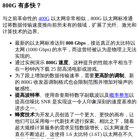
800G 有多快？
与之前革命性的
400G
以太网非常相似，800G 以太网标准通
过将数据传输速度推向前所未有的领域，扩展了光纤、激光和
计算技术的边界。
最新的以太网标准达到
800 Gbps
，接近真正的太比特以
太网 (1000 Gbps) 的水平，而这曾经被认为是物理上无法
实现的。
通过实例演示
800G 速度
。这种提升的性能水平相当于
在一秒钟内下载 25 部高清电影或游戏。
为了跟上增加的数据传输速率，需要
更高阶的调制
。新
的 800G 收发器调制格式也会限制范围并增加对噪声的
敏感性。
提高波特率
、使用奈奎斯特数字副载波以及
概率整形
以
提高信噪比 SNR 是实现这一令人印象深刻的速度基准的
进步之一。
蜂窝技术
为开发人员创造了一个更大、更快的画布，让
他们可以采用每一代新技术进行探索。相比之下，随着
超大规模计算服务的需求呈指数级增长，以太网速度一
直在不断追赶。这使得 1.6 太比特 (1.6T) 以太网在不久