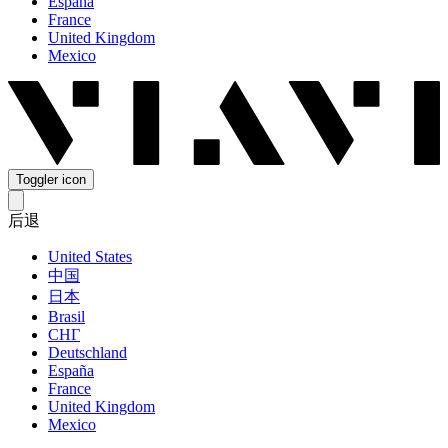
España
France
United Kingdom
Mexico
Toggler icon
后退
United States
中国
日本
Brasil
СНГ
Deutschland
España
France
United Kingdom
Mexico