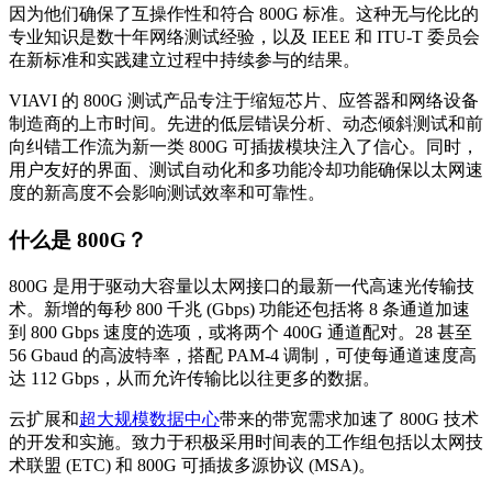
因为他们确保了互操作性和符合 800G 标准。这种无与伦比的
专业知识是数十年网络测试经验，以及 IEEE 和 ITU-T 委员会
在新标准和实践建立过程中持续参与的结果。
VIAVI 的 800G 测试产品专注于缩短芯片、应答器和网络设备
制造商的上市时间。先进的低层错误分析、动态倾斜测试和前
向纠错工作流为新一类 800G 可插拔模块注入了信心。同时，
用户友好的界面、测试自动化和多功能冷却功能确保以太网速
度的新高度不会影响测试效率和可靠性。
什么是 800G？
800G 是用于驱动大容量以太网接口的最新一代高速光传输技
术。新增的每秒 800 千兆 (Gbps) 功能还包括将 8 条通道加速
到 800 Gbps 速度的选项，或将两个 400G 通道配对。28 甚至
56 Gbaud 的高波特率，搭配 PAM-4 调制，可使每通道速度高
达 112 Gbps，从而允许传输比以往更多的数据。
云扩展和
超大规模数据中心
带来的带宽需求加速了 800G 技术
的开发和实施。致力于积极采用时间表的工作组包括以太网技
术联盟 (ETC) 和 800G 可插拔多源协议 (MSA)。