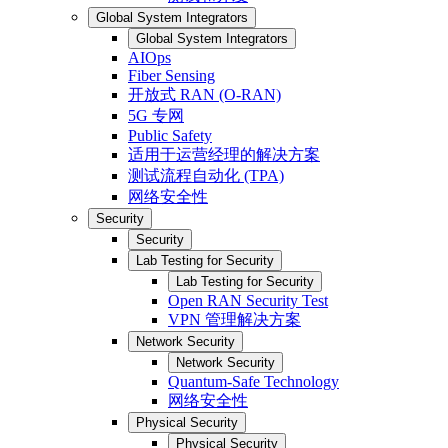
Global System Integrators
Global System Integrators
AIOps
Fiber Sensing
开放式 RAN (O-RAN)
5G 专网
Public Safety
适用于运营经理的解决方案
测试流程自动化 (TPA)
网络安全性
Security
Security
Lab Testing for Security
Lab Testing for Security
Open RAN Security Test
VPN 管理解决方案
Network Security
Network Security
Quantum-Safe Technology
网络安全性
Physical Security
Physical Security