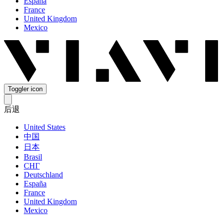
España
France
United Kingdom
Mexico
Toggler icon
后退
United States
中国
日本
Brasil
СНГ
Deutschland
España
France
United Kingdom
Mexico