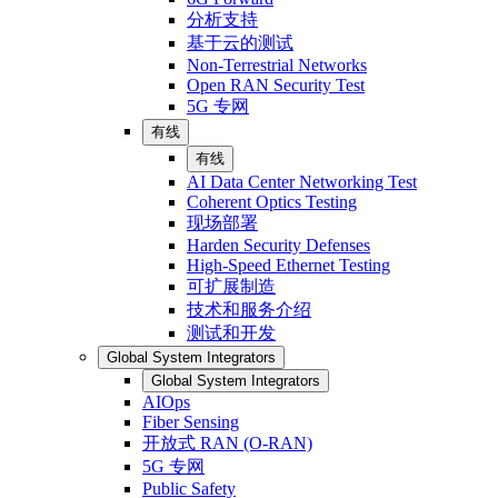
分析支持
基于云的测试
Non-Terrestrial Networks
Open RAN Security Test
5G 专网
有线
有线
AI Data Center Networking Test
Coherent Optics Testing
现场部署
Harden Security Defenses
High-Speed Ethernet Testing
可扩展制造
技术和服务介绍
测试和开发
Global System Integrators
Global System Integrators
AIOps
Fiber Sensing
开放式 RAN (O-RAN)
5G 专网
Public Safety