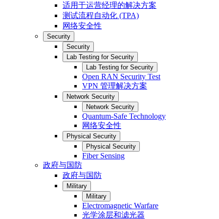
适用于运营经理的解决方案
测试流程自动化 (TPA)
网络安全性
Security
Security
Lab Testing for Security
Lab Testing for Security
Open RAN Security Test
VPN 管理解决方案
Network Security
Network Security
Quantum-Safe Technology
网络安全性
Physical Security
Physical Security
Fiber Sensing
政府与国防
政府与国防
Military
Military
Electromagnetic Warfare
光学涂层和滤光器