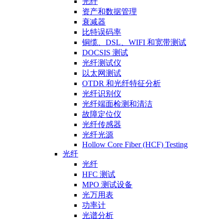
光纤
资产和数据管理
衰减器
比特误码率
铜缆、DSL、WIFI 和宽带测试
DOCSIS 测试
光纤测试仪
以太网测试
OTDR 和光纤特征分析
光纤识别仪
光纤端面检测和清洁
故障定位仪
光纤传感器
光纤光源
Hollow Core Fiber (HCF) Testing
光纤
光纤
HFC 测试
MPO 测试设备
光万用表
功率计
光谱分析