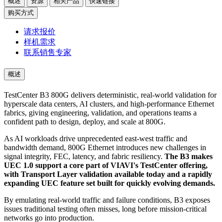
概述
资源
相关产品
快速链接
购买方式
请求报价
样机需求
联系销售专家
概述
TestCenter B3 800G delivers deterministic, real-world validation for
hyperscale data centers, AI clusters, and high-performance Ethernet
fabrics, giving engineering, validation, and operations teams a
confident path to design, deploy, and scale at 800G.
As AI workloads drive unprecedented east-west traffic and
bandwidth demand, 800G Ethernet introduces new challenges in
signal integrity, FEC, latency, and fabric resiliency.
The B3 makes
UEC 1.0 support a core part of VIAVI's TestCenter offering,
with Transport Layer validation available today and a rapidly
expanding UEC feature set built for quickly evolving demands.
By emulating real-world traffic and failure conditions, B3 exposes
issues traditional testing often misses, long before mission-critical
networks go into production.