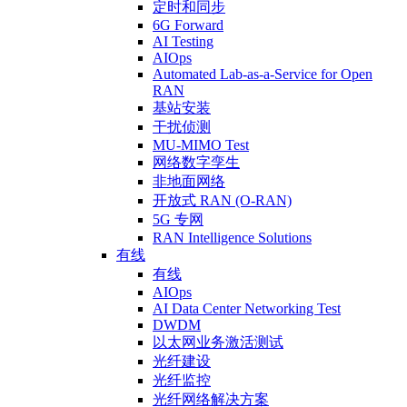
定时和同步
6G Forward
AI Testing
AIOps
Automated Lab-as-a-Service for Open
RAN
基站安装
干扰侦测
MU-MIMO Test
网络数字孪生
非地面网络
开放式 RAN (O-RAN)
5G 专网
RAN Intelligence Solutions
有线
有线
AIOps
AI Data Center Networking Test
DWDM
以太网业务激活测试
光纤建设
光纤监控
光纤网络解决方案