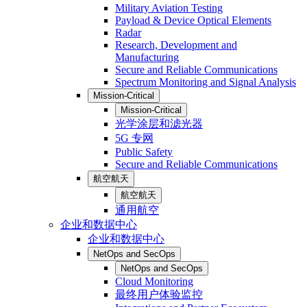
Military Aviation Testing
Payload & Device Optical Elements
Radar
Research, Development and
Manufacturing
Secure and Reliable Communications
Spectrum Monitoring and Signal Analysis
Mission-Critical
Mission-Critical
光学涂层和滤光器
5G 专网
Public Safety
Secure and Reliable Communications
航空航天
航空航天
通用航空
企业和数据中心
企业和数据中心
NetOps and SecOps
NetOps and SecOps
Cloud Monitoring
最终用户体验监控