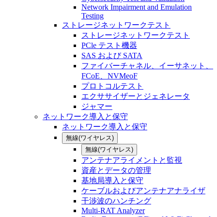
Network Impairment and Emulation
Testing
ストレージネットワークテスト
ストレージネットワークテスト
PCle テスト機器
SAS および SATA
ファイバーチャネル、イーサネット、
FCoE、NVMeoF
プロトコルテスト
エクササイザーとジェネレータ
ジャマー
ネットワーク導入と保守
ネットワーク導入と保守
無線(ワイヤレス)
無線(ワイヤレス)
アンテナアライメントと監視
資産とデータの管理
基地局導入と保守
ケーブルおよびアンテナアナライザ
干渉波のハンチング
Multi-RAT Analyzer