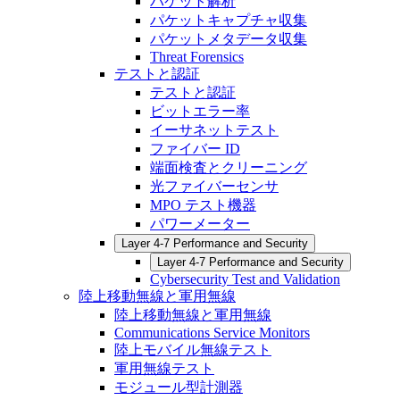
パケット解析
パケットキャプチャ収集
パケットメタデータ収集
Threat Forensics
テストと認証
テストと認証
ビットエラー率
イーサネットテスト
ファイバー ID
端面検査とクリーニング
光ファイバーセンサ
MPO テスト機器
パワーメーター
Layer 4-7 Performance and Security
Layer 4-7 Performance and Security
Cybersecurity Test and Validation
陸上移動無線と軍用無線
陸上移動無線と軍用無線
Communications Service Monitors
陸上モバイル無線テスト
軍用無線テスト
モジュール型計測器