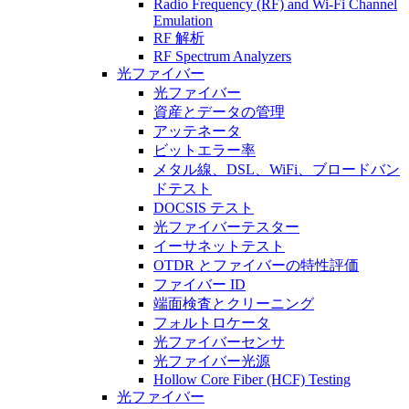
Radio Frequency (RF) and Wi-Fi Channel
Emulation
RF 解析
RF Spectrum Analyzers
光ファイバー
光ファイバー
資産とデータの管理
アッテネータ
ビットエラー率
メタル線、DSL、WiFi、ブロードバン
ドテスト
DOCSIS テスト
光ファイバーテスター
イーサネットテスト
OTDR とファイバーの特性評価
ファイバー ID
端面検査とクリーニング
フォルトロケータ
光ファイバーセンサ
光ファイバー光源
Hollow Core Fiber (HCF) Testing
光ファイバー