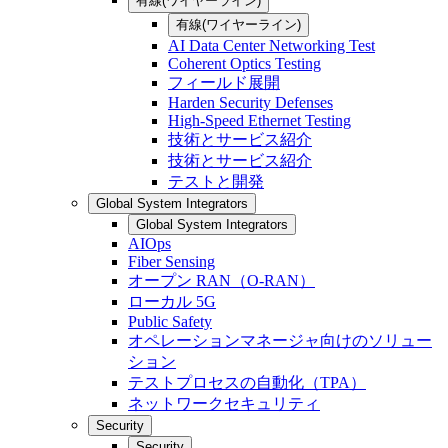
有線(ワイヤーライン)
有線(ワイヤーライン)
AI Data Center Networking Test
Coherent Optics Testing
フィールド展開
Harden Security Defenses
High-Speed Ethernet Testing
技術とサービス紹介
技術とサービス紹介
テストと開発
Global System Integrators
Global System Integrators
AIOps
Fiber Sensing
オープン RAN（O-RAN）
ローカル 5G
Public Safety
オペレーションマネージャ向けのソリュー
ション
テストプロセスの自動化（TPA）
ネットワークセキュリティ
Security
Security