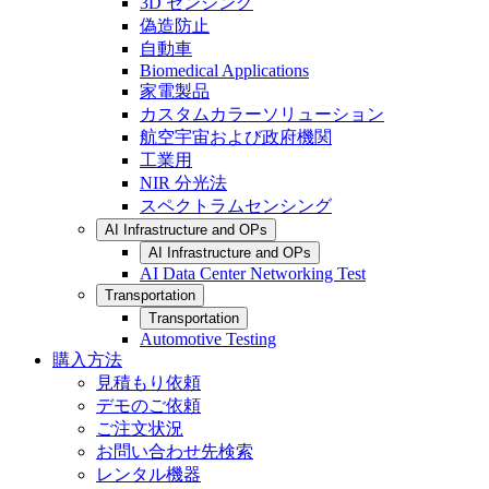
3D センシング
偽造防止
自動車
Biomedical Applications
家電製品
カスタムカラーソリューション
航空宇宙および政府機関
工業用
NIR 分光法
スペクトラムセンシング
AI Infrastructure and OPs
AI Infrastructure and OPs
AI Data Center Networking Test
Transportation
Transportation
Automotive Testing
購入方法
見積もり依頼
デモのご依頼
ご注文状況
お問い合わせ先検索
レンタル機器