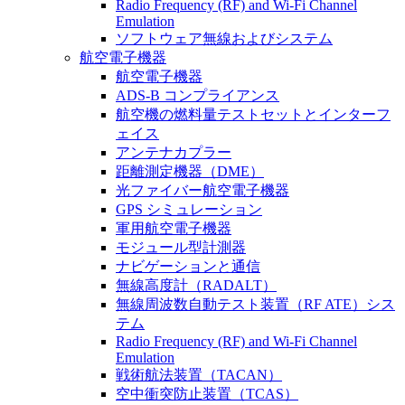
Radio Frequency (RF) and Wi-Fi Channel
Emulation
ソフトウェア無線およびシステム
航空電子機器
航空電子機器
ADS-B コンプライアンス
航空機の燃料量テストセットとインターフ
ェイス
アンテナカプラー
距離測定機器（DME）
光ファイバー航空電子機器
GPS シミュレーション
軍用航空電子機器
モジュール型計測器
ナビゲーションと通信
無線高度計（RADALT）
無線周波数自動テスト装置（RF ATE）シス
テム
Radio Frequency (RF) and Wi-Fi Channel
Emulation
戦術航法装置（TACAN）
空中衝突防止装置（TCAS）