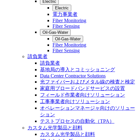
Electric
Electric
電力事業者
Fiber Monitoring
Fiber Sensing
Oil-Gas-Water
Oil-Gas-Water
Fiber Monitoring
Fiber Sensing
請負業者
請負業者
基地局の導入とコミッショニング
Data Center Contractor Solutions
光ファイバーおよびメタル線の検査と検定
家庭用ブロードバンドサービスの設置
フィールド作業者向けソリューション
工事事業者向けソリューション
オペレーションマネージャ向けのソリュー
ション
テストプロセスの自動化（TPA）
カスタム光学製品と顔料
カスタム光学製品と顔料