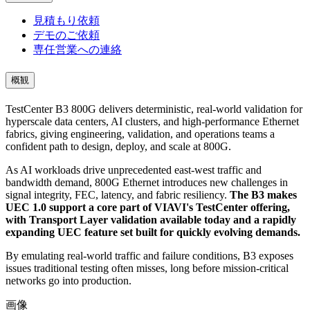
見積もり依頼
デモのご依頼
専任営業への連絡
概観
TestCenter B3 800G delivers deterministic, real-world validation for
hyperscale data centers, AI clusters, and high-performance Ethernet
fabrics, giving engineering, validation, and operations teams a
confident path to design, deploy, and scale at 800G.
As AI workloads drive unprecedented east-west traffic and
bandwidth demand, 800G Ethernet introduces new challenges in
signal integrity, FEC, latency, and fabric resiliency.
The B3 makes
UEC 1.0 support a core part of VIAVI's TestCenter offering,
with Transport Layer validation available today and a rapidly
expanding UEC feature set built for quickly evolving demands.
By emulating real-world traffic and failure conditions, B3 exposes
issues traditional testing often misses, long before mission-critical
networks go into production.
画像