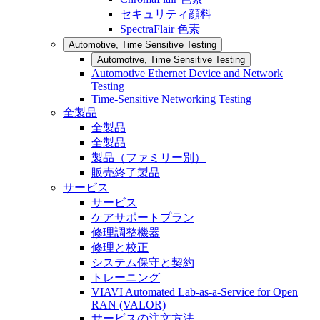
セキュリティ顔料
SpectraFlair 色素
Automotive, Time Sensitive Testing
Automotive, Time Sensitive Testing
Automotive Ethernet Device and Network
Testing
Time-Sensitive Networking Testing
全製品
全製品
全製品
製品（ファミリー別）
販売終了製品
サービス
サービス
ケアサポートプラン
修理調整機器
修理と校正
システム保守と契約
トレーニング
VIAVI Automated Lab-as-a-Service for Open
RAN (VALOR)
サービスの注文方法