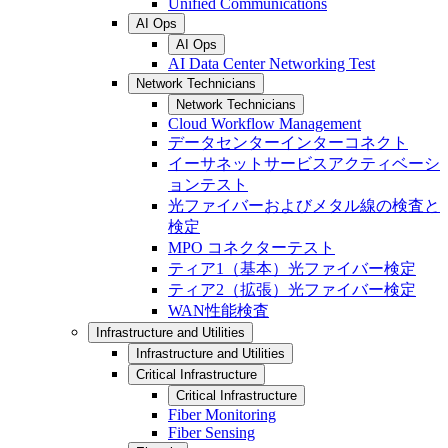
Unified Communications
AI Ops
AI Ops
AI Data Center Networking Test
Network Technicians
Network Technicians
Cloud Workflow Management
データセンターインターコネクト
イーサネットサービスアクティベーシ
ョンテスト
光ファイバーおよびメタル線の検査と
検定
MPO コネクターテスト
ティア1（基本）光ファイバー検定
ティア2（拡張）光ファイバー検定
WAN性能検査
Infrastructure and Utilities
Infrastructure and Utilities
Critical Infrastructure
Critical Infrastructure
Fiber Monitoring
Fiber Sensing