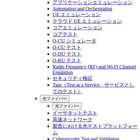
アプリケーションエミュレーション
Automation and Orchestration
UE エミュレーション
クラウド UE エミュレーション
コアエミュレーション
コアテスト
O-CU シミュレータ
O-CU テスト
O-DU テスト
O-RU テスト
Radio Frequency (RF) and Wi-Fi Channel
Emulation
セキュリティ検証
Taas（Test as a Service、サービスとし
てのテスト）
光ファイバー
光ファイバー
イーサネットテスト
高速ネットワーク
製造における光テストプラットフォー
ム
Cybersecurity Test and Validation