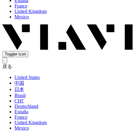
España
France
United Kingdom
Mexico
Toggler icon
戻る
United States
中国
日本
Brasil
СНГ
Deutschland
España
France
United Kingdom
Mexico