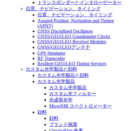
トランスポンダーとインタローゲーター
位置、ナビゲーション、タイミング
位置、ナビゲーション、タイミング
Assured Position, Navigation and Timing
(APNT)
GNSS Disciplined Oscillators
GNSS/GEO/LEO Grandmaster Clocks
GNSS/GEO/LEO Receiver Modules
GNSS/GEO/LEOアンテナ
GPS Simulator
RF Transcoder
Resilient GEO/LEO Timing Services
カスタム光学製品と顔料
カスタム光学製品と顔料
カスタム光学製品
カスタム光学製品
カスタム光フィルター
光成形光学
MicroNIR スペクトロメーター
顔料
顔料
ブランド保護
ChromaFlair 色素