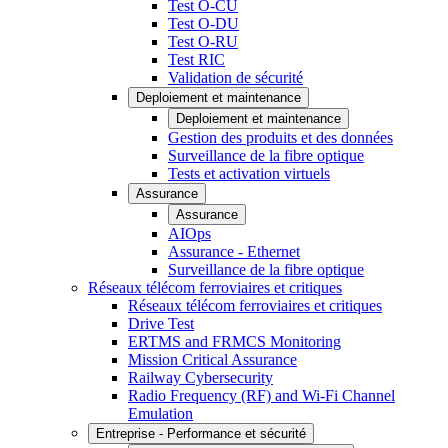
Test O-CU
Test O-DU
Test O-RU
Test RIC
Validation de sécurité
Deploiement et maintenance
Deploiement et maintenance
Gestion des produits et des données
Surveillance de la fibre optique
Tests et activation virtuels
Assurance
Assurance
AIOps
Assurance - Ethernet
Surveillance de la fibre optique
Réseaux télécom ferroviaires et critiques
Réseaux télécom ferroviaires et critiques
Drive Test
ERTMS and FRMCS Monitoring
Mission Critical Assurance
Railway Cybersecurity
Radio Frequency (RF) and Wi-Fi Channel
Emulation
Entreprise - Performance et sécurité