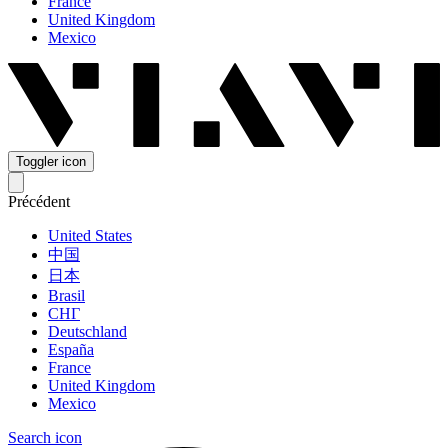
France
United Kingdom
Mexico
Toggler icon
Précédent
United States
中国
日本
Brasil
СНГ
Deutschland
España
France
United Kingdom
Mexico
Search icon