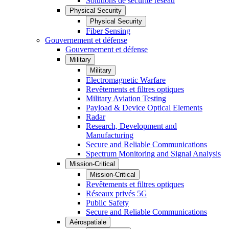
Solutions de sécurité réseau
Physical Security
Physical Security
Fiber Sensing
Gouvernement et défense
Gouvernement et défense
Military
Military
Electromagnetic Warfare
Revêtements et filtres optiques
Military Aviation Testing
Payload & Device Optical Elements
Radar
Research, Development and
Manufacturing
Secure and Reliable Communications
Spectrum Monitoring and Signal Analysis
Mission-Critical
Mission-Critical
Revêtements et filtres optiques
Réseaux privés 5G
Public Safety
Secure and Reliable Communications
Aérospatiale