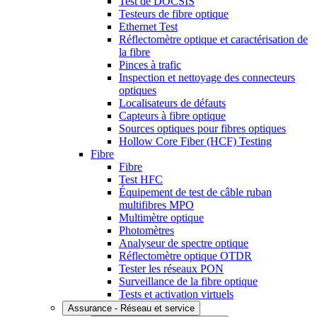
Test de DOCSIS
Testeurs de fibre optique
Ethernet Test
Réflectomètre optique et caractérisation de
la fibre
Pinces à trafic
Inspection et nettoyage des connecteurs
optiques
Localisateurs de défauts
Capteurs à fibre optique
Sources optiques pour fibres optiques
Hollow Core Fiber (HCF) Testing
Fibre
Fibre
Test HFC
Équipement de test de câble ruban
multifibres MPO
Multimètre optique
Photomètres
Analyseur de spectre optique
Réflectomètre optique OTDR
Tester les réseaux PON
Surveillance de la fibre optique
Tests et activation virtuels
Assurance - Réseau et service