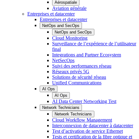
Aérospatiale
Aviation générale
Entreprises et datacenter
Entreprises et datacenter
NetOps and SecOps
NetOps and SecOps
Cloud Monitoring
Surveillance de l’expérience de l’utilisateur
final
Integrations and Partner Ecosystem
NetSecOps
Suivi des performances réseau
Réseaux privés 5G
Solutions de sécurité réseau
Unified Communications
AI Ops
AI Ops
AI Data Center Networking Test
Network Technicians
Network Technicians
Cloud Workflow Management
Interconnexion de datacenter à datacenter
Test d’activation de service Ethernet
Tests et certification de la fibre optique et