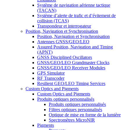
Système de navigation aérienne tactique
(TACAN)
Système d’alerte de trafic et d’évitement de
collision (TCAS)
Transpondeur et interrogateur
Position, Navigation et Synchronisation
Position, Navigation et Synchronisation
Antennes GNSS/GEO/LEO
Assured Position, Navigation and Timing
(APNT)
GNSS Disciplined Oscillators
GNSS/GEO/LEO Grandmaster Clocks
GNSS/GEO/LEO Receiver Modules
GPS Simulator
RF Transcoder
Resilient GEO/LEO Timing Services
Custom Optics and Pigments
Custom Optics and Pigments
Produits optiques personnalisés
Produits optiques personnalisés
Filtres optiques personnalisés
Optique de mise en forme de la lumière
Spectromètres MicroNIR
Pigments