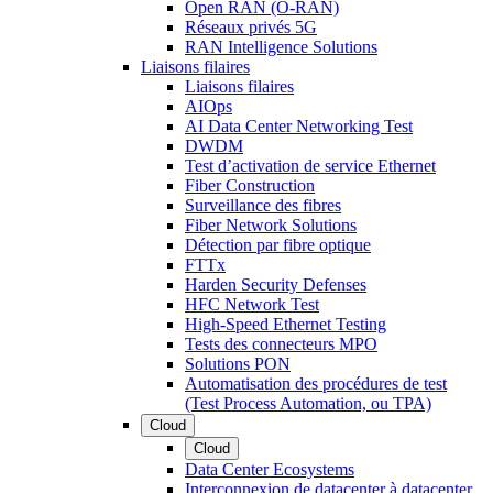
Open RAN (O-RAN)
Réseaux privés 5G
RAN Intelligence Solutions
Liaisons filaires
Liaisons filaires
AIOps
AI Data Center Networking Test
DWDM
Test d’activation de service Ethernet
Fiber Construction
Surveillance des fibres
Fiber Network Solutions
Détection par fibre optique
FTTx
Harden Security Defenses
HFC Network Test
High-Speed Ethernet Testing
Tests des connecteurs MPO
Solutions PON
Automatisation des procédures de test
(Test Process Automation, ou TPA)
Cloud
Cloud
Data Center Ecosystems
Interconnexion de datacenter à datacenter