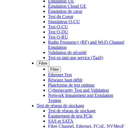
Émulation UE
Émulation Cloud UE
Émulation de cœur
Test du Coeur
Simulateur O-CU
Test O-CU
Test O-DU
Test O-RU
Radio Frequency (RF) and Wi-Fi Channel
Emulation
Validation de sécurité
Test en tant que service (TaaS)
Fibre
Fibre
Ethernet Test
Réseaux haut débit
Plateforme de test optique
Cybersecurity Test and Validation
Network Impairment and Emulation
Testing
Test de réseau de stockage
Test de réseau de stockage
Équipement de test PCIe
SAS et SATA
Fibre Channel, Ethernet, FCoE, NVMeoF