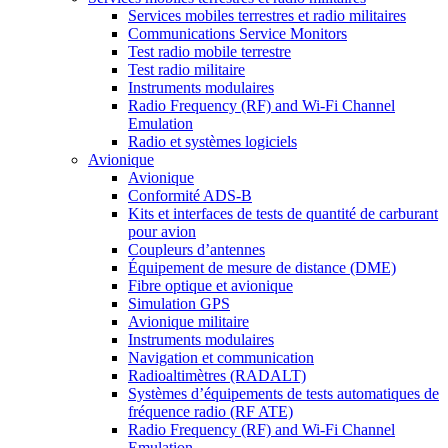
Services mobiles terrestres et radio militaires
Communications Service Monitors
Test radio mobile terrestre
Test radio militaire
Instruments modulaires
Radio Frequency (RF) and Wi-Fi Channel
Emulation
Radio et systèmes logiciels
Avionique
Avionique
Conformité ADS-B
Kits et interfaces de tests de quantité de carburant
pour avion
Coupleurs d’antennes
Équipement de mesure de distance (DME)
Fibre optique et avionique
Simulation GPS
Avionique militaire
Instruments modulaires
Navigation et communication
Radioaltimètres (RADALT)
Systèmes d’équipements de tests automatiques de
fréquence radio (RF ATE)
Radio Frequency (RF) and Wi-Fi Channel
Emulation