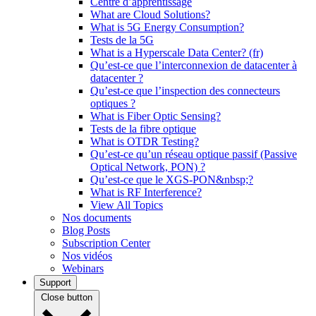
Centre d’apprentissage
What are Cloud Solutions?
What is 5G Energy Consumption?
Tests de la 5G
What is a Hyperscale Data Center? (fr)
Qu’est-ce que l’interconnexion de datacenter à
datacenter ?
Qu’est-ce que l’inspection des connecteurs
optiques ?
What is Fiber Optic Sensing?
Tests de la fibre optique
What is OTDR Testing?
Qu’est-ce qu’un réseau optique passif (Passive
Optical Network, PON) ?
Qu’est-ce que le XGS-PON&nbsp;?
What is RF Interference?
View All Topics
Nos documents
Blog Posts
Subscription Center
Nos vidéos
Webinars
Support
Close button