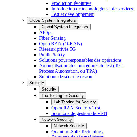
Production évolutive
Introduction de technologies et de services
Test et développement
Global System Integrators
Global System Integrators
AIOps
Fiber Sensing
Open RAN (O-RAN)
Réseaux privés 5G
Public Safety
Solutions pour responsables des opérations
Automatisation des procédures de test (Test
Process Automation, ou TPA)
Solutions de sécurité réseau
Security
Security
Lab Testing for Security
Lab Testing for Security
Open RAN Security Test
Solutions de gestion de VPN
Network Security
Network Security
Quantum-Safe Technology