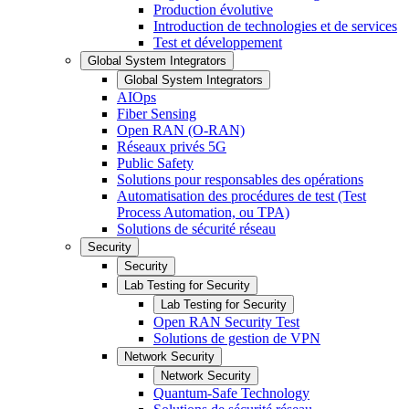
Production évolutive
Introduction de technologies et de services
Test et développement
Global System Integrators
Global System Integrators
AIOps
Fiber Sensing
Open RAN (O-RAN)
Réseaux privés 5G
Public Safety
Solutions pour responsables des opérations
Automatisation des procédures de test (Test
Process Automation, ou TPA)
Solutions de sécurité réseau
Security
Security
Lab Testing for Security
Lab Testing for Security
Open RAN Security Test
Solutions de gestion de VPN
Network Security
Network Security
Quantum-Safe Technology