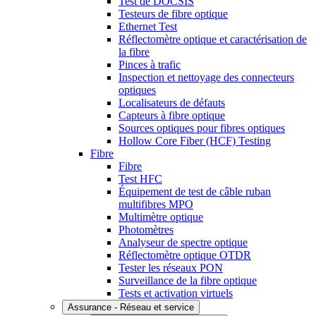
Test de DOCSIS
Testeurs de fibre optique
Ethernet Test
Réflectomètre optique et caractérisation de
la fibre
Pinces à trafic
Inspection et nettoyage des connecteurs
optiques
Localisateurs de défauts
Capteurs à fibre optique
Sources optiques pour fibres optiques
Hollow Core Fiber (HCF) Testing
Fibre
Fibre
Test HFC
Équipement de test de câble ruban
multifibres MPO
Multimètre optique
Photomètres
Analyseur de spectre optique
Réflectomètre optique OTDR
Tester les réseaux PON
Surveillance de la fibre optique
Tests et activation virtuels
Assurance - Réseau et service