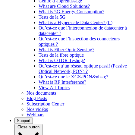
Centre d’apprentissage
What are Cloud Solutions?
What is 5G Energy Consumption?
Tests de la 5G
What is a Hyperscale Data Center? (fr)
Qu’est-ce que l’interconnexion de datacenter à
datacenter ?
Qu’est-ce que l’inspection des connecteurs
optiques ?
What is Fiber Optic Sensing?
Tests de la fibre optique
What is OTDR Testing?
Qu’est-ce qu’un réseau optique passif (Passive
Optical Network, PON) ?
Qu’est-ce que le XGS-PON&nbsp;?
What is RF Interference?
View All Topics
Nos documents
Blog Posts
Subscription Center
Nos vidéos
Webinars
Support
Close button