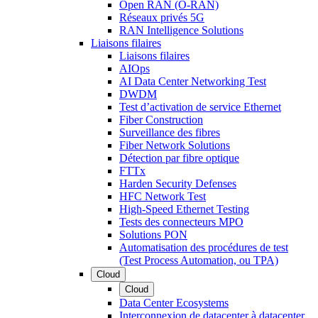
Open RAN (O-RAN)
Réseaux privés 5G
RAN Intelligence Solutions
Liaisons filaires
Liaisons filaires
AIOps
AI Data Center Networking Test
DWDM
Test d’activation de service Ethernet
Fiber Construction
Surveillance des fibres
Fiber Network Solutions
Détection par fibre optique
FTTx
Harden Security Defenses
HFC Network Test
High-Speed Ethernet Testing
Tests des connecteurs MPO
Solutions PON
Automatisation des procédures de test
(Test Process Automation, ou TPA)
Cloud
Cloud
Data Center Ecosystems
Interconnexion de datacenter à datacenter