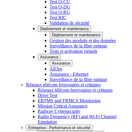
Test O-CU
Test O-DU
Test O-RU
Test RIC
Validation de sécurité
Deploiement et maintenance
Deploiement et maintenance
Gestion des produits et des données
Surveillance de la fibre optique
Tests et activation virtuels
Assurance
Assurance
AIOps
Assurance - Ethernet
Surveillance de la fibre optique
Réseaux télécom ferroviaires et critiques
Réseaux télécom ferroviaires et critiques
Drive Test
ERTMS and FRMCS Monitoring
Mission Critical Assurance
Railway Cybersecurity
Radio Frequency (RF) and Wi-Fi Channel
Emulation
Entreprise - Performance et sécurité