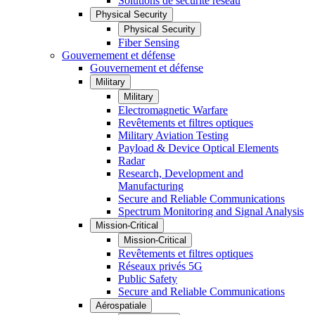
Solutions de sécurité réseau
Physical Security
Physical Security
Fiber Sensing
Gouvernement et défense
Gouvernement et défense
Military
Military
Electromagnetic Warfare
Revêtements et filtres optiques
Military Aviation Testing
Payload & Device Optical Elements
Radar
Research, Development and
Manufacturing
Secure and Reliable Communications
Spectrum Monitoring and Signal Analysis
Mission-Critical
Mission-Critical
Revêtements et filtres optiques
Réseaux privés 5G
Public Safety
Secure and Reliable Communications
Aérospatiale