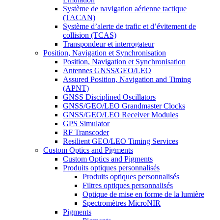
Système de navigation aérienne tactique
(TACAN)
Système d’alerte de trafic et d’évitement de
collision (TCAS)
Transpondeur et interrogateur
Position, Navigation et Synchronisation
Position, Navigation et Synchronisation
Antennes GNSS/GEO/LEO
Assured Position, Navigation and Timing
(APNT)
GNSS Disciplined Oscillators
GNSS/GEO/LEO Grandmaster Clocks
GNSS/GEO/LEO Receiver Modules
GPS Simulator
RF Transcoder
Resilient GEO/LEO Timing Services
Custom Optics and Pigments
Custom Optics and Pigments
Produits optiques personnalisés
Produits optiques personnalisés
Filtres optiques personnalisés
Optique de mise en forme de la lumière
Spectromètres MicroNIR
Pigments