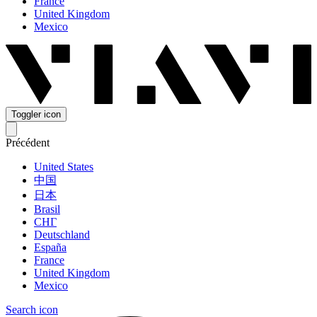
France
United Kingdom
Mexico
Toggler icon
Précédent
United States
中国
日本
Brasil
СНГ
Deutschland
España
France
United Kingdom
Mexico
Search icon