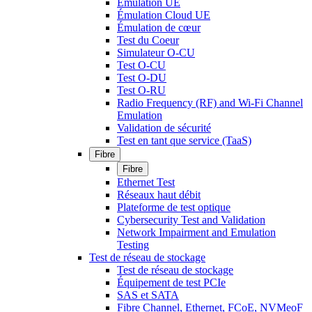
Émulation UE
Émulation Cloud UE
Émulation de cœur
Test du Coeur
Simulateur O-CU
Test O-CU
Test O-DU
Test O-RU
Radio Frequency (RF) and Wi-Fi Channel
Emulation
Validation de sécurité
Test en tant que service (TaaS)
Fibre
Fibre
Ethernet Test
Réseaux haut débit
Plateforme de test optique
Cybersecurity Test and Validation
Network Impairment and Emulation
Testing
Test de réseau de stockage
Test de réseau de stockage
Équipement de test PCIe
SAS et SATA
Fibre Channel, Ethernet, FCoE, NVMeoF