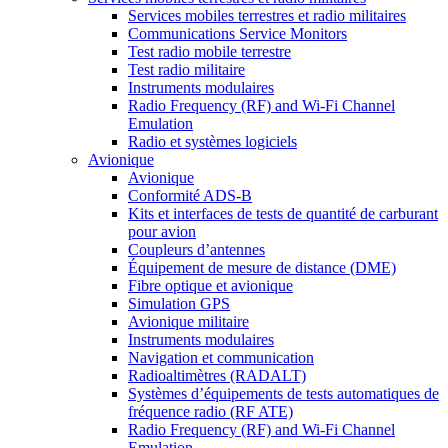
Services mobiles terrestres et radio militaires
Communications Service Monitors
Test radio mobile terrestre
Test radio militaire
Instruments modulaires
Radio Frequency (RF) and Wi-Fi Channel
Emulation
Radio et systèmes logiciels
Avionique
Avionique
Conformité ADS-B
Kits et interfaces de tests de quantité de carburant
pour avion
Coupleurs d’antennes
Équipement de mesure de distance (DME)
Fibre optique et avionique
Simulation GPS
Avionique militaire
Instruments modulaires
Navigation et communication
Radioaltimètres (RADALT)
Systèmes d’équipements de tests automatiques de
fréquence radio (RF ATE)
Radio Frequency (RF) and Wi-Fi Channel
Emulation