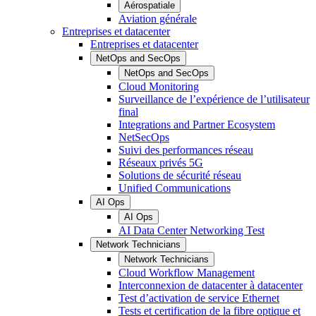
Aérospatiale
Aviation générale
Entreprises et datacenter
Entreprises et datacenter
NetOps and SecOps
NetOps and SecOps
Cloud Monitoring
Surveillance de l’expérience de l’utilisateur
final
Integrations and Partner Ecosystem
NetSecOps
Suivi des performances réseau
Réseaux privés 5G
Solutions de sécurité réseau
Unified Communications
AI Ops
AI Ops
AI Data Center Networking Test
Network Technicians
Network Technicians
Cloud Workflow Management
Interconnexion de datacenter à datacenter
Test d’activation de service Ethernet
Tests et certification de la fibre optique et