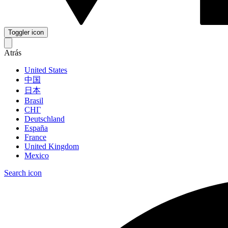
Toggler icon
Atrás
United States
中国
日本
Brasil
СНГ
Deutschland
España
France
United Kingdom
Mexico
Search icon