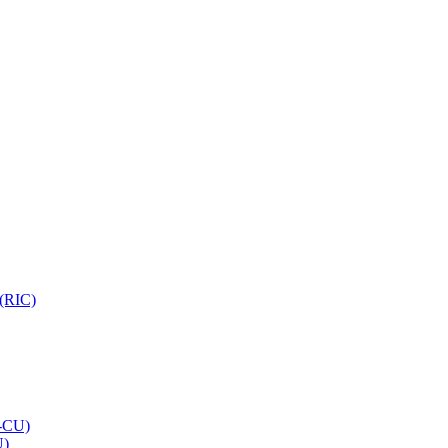
 (RIC)
O-CU)
U)