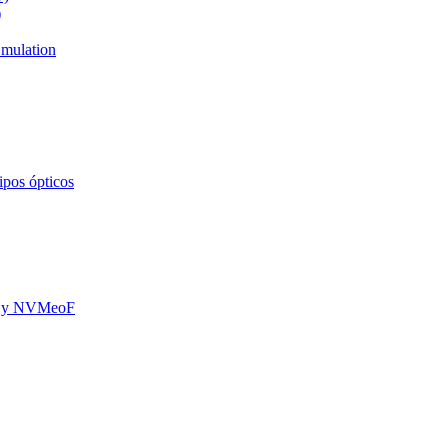
)
mulation
ipos ópticos
oE y NVMeoF