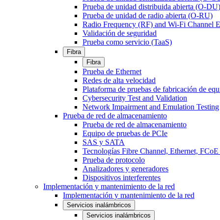
Prueba de unidad distribuida abierta (O-DU
Prueba de unidad de radio abierta (O-RU)
Radio Frequency (RF) and Wi-Fi Channel E
Validación de seguridad
Prueba como servicio (TaaS)
Fibra
Fibra
Prueba de Ethernet
Redes de alta velocidad
Plataforma de pruebas de fabricación de equ
Cybersecurity Test and Validation
Network Impairment and Emulation Testing
Prueba de red de almacenamiento
Prueba de red de almacenamiento
Equipo de pruebas de PCIe
SAS y SATA
Tecnologías Fibre Channel, Ethernet, FC
Prueba de protocolo
Analizadores y generadores
Dispositivos interferentes
Implementación y mantenimiento de la red
Implementación y mantenimiento de la red
Servicios inalámbricos
Servicios inalámbricos