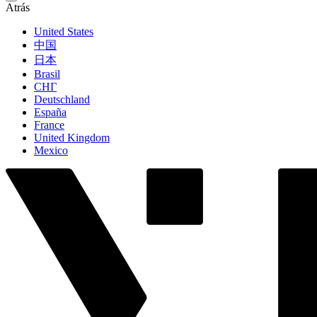
Atrás
United States
中国
日本
Brasil
СНГ
Deutschland
España
France
United Kingdom
Mexico