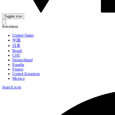
Toggler icon
Précédent
United States
中国
日本
Brasil
СНГ
Deutschland
España
France
United Kingdom
Mexico
Search icon