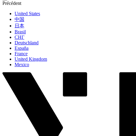
Précédent
United States
中国
日本
Brasil
СНГ
Deutschland
España
France
United Kingdom
Mexico