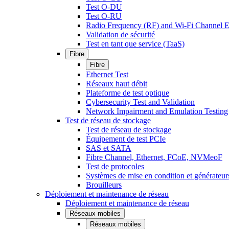
Test O-DU
Test O-RU
Radio Frequency (RF) and Wi-Fi Channel E
Validation de sécurité
Test en tant que service (TaaS)
Fibre
Fibre
Ethernet Test
Réseaux haut débit
Plateforme de test optique
Cybersecurity Test and Validation
Network Impairment and Emulation Testing
Test de réseau de stockage
Test de réseau de stockage
Équipement de test PCIe
SAS et SATA
Fibre Channel, Ethernet, FCoE, NVMeoF
Test de protocoles
Systèmes de mise en condition et générateur
Brouilleurs
Déploiement et maintenance de réseau
Déploiement et maintenance de réseau
Réseaux mobiles
Réseaux mobiles