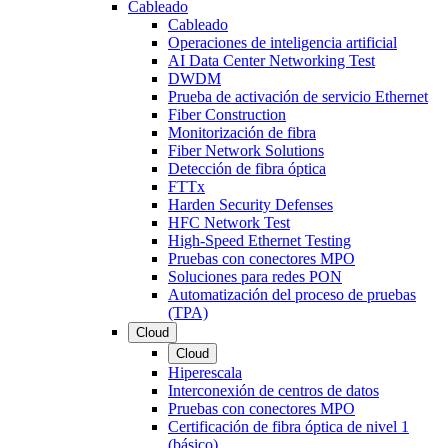
Cableado
Cableado
Operaciones de inteligencia artificial
AI Data Center Networking Test
DWDM
Prueba de activación de servicio Ethernet
Fiber Construction
Monitorización de fibra
Fiber Network Solutions
Detección de fibra óptica
FTTx
Harden Security Defenses
HFC Network Test
High-Speed Ethernet Testing
Pruebas con conectores MPO
Soluciones para redes PON
Automatización del proceso de pruebas
(TPA)
Cloud
Cloud
Hiperescala
Interconexión de centros de datos
Pruebas con conectores MPO
Certificación de fibra óptica de nivel 1
(básico)