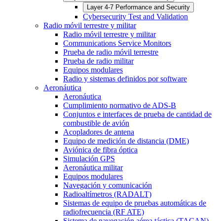
Layer 4-7 Performance and Security
Cybersecurity Test and Validation
Radio móvil terrestre y militar
Radio móvil terrestre y militar
Communications Service Monitors
Prueba de radio móvil terrestre
Prueba de radio militar
Equipos modulares
Radio y sistemas definidos por software
Aeronáutica
Aeronáutica
Cumplimiento normativo de ADS-B
Conjuntos e interfaces de prueba de cantidad de
combustible de avión
Acopladores de antena
Equipo de medición de distancia (DME)
Aviónica de fibra óptica
Simulación GPS
Aeronáutica militar
Equipos modulares
Navegación y comunicación
Radioaltímetros (RADALT)
Sistemas de equipo de pruebas automáticas de
radiofrecuencia (RF ATE)
Sistema de navegación aérea táctica (TACAN)