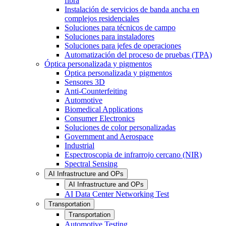
fibra
Instalación de servicios de banda ancha en
complejos residenciales
Soluciones para técnicos de campo
Soluciones para instaladores
Soluciones para jefes de operaciones
Automatización del proceso de pruebas (TPA)
Óptica personalizada y pigmentos
Óptica personalizada y pigmentos
Sensores 3D
Anti-Counterfeiting
Automotive
Biomedical Applications
Consumer Electronics
Soluciones de color personalizadas
Government and Aerospace
Industrial
Espectroscopia de infrarrojo cercano (NIR)
Spectral Sensing
AI Infrastructure and OPs
AI Infrastructure and OPs
AI Data Center Networking Test
Transportation
Transportation
Automotive Testing