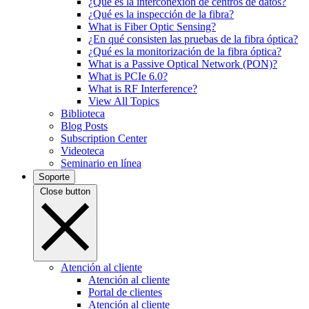
¿Qué es la interconexión de centros de datos?
¿Qué es la inspección de la fibra?
What is Fiber Optic Sensing?
¿En qué consisten las pruebas de la fibra óptica?
¿Qué es la monitorización de la fibra óptica?
What is a Passive Optical Network (PON)?
What is PCIe 6.0?
What is RF Interference?
View All Topics
Biblioteca
Blog Posts
Subscription Center
Videoteca
Seminario en línea
Soporte
Close button
Atención al cliente
Atención al cliente
Portal de clientes
Atención al cliente