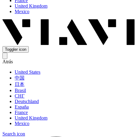
France
United Kingdom
Mexico
Toggler icon
Atrás
United States
中国
日本
Brasil
СНГ
Deutschland
España
France
United Kingdom
Mexico
Search icon