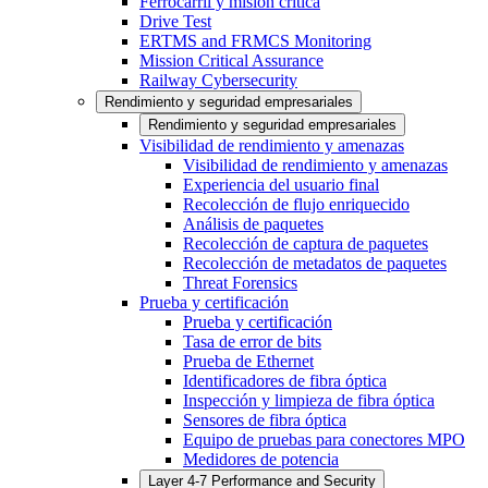
Ferrocarril y misión crítica
Drive Test
ERTMS and FRMCS Monitoring
Mission Critical Assurance
Railway Cybersecurity
Rendimiento y seguridad empresariales
Rendimiento y seguridad empresariales
Visibilidad de rendimiento y amenazas
Visibilidad de rendimiento y amenazas
Experiencia del usuario final
Recolección de flujo enriquecido
Análisis de paquetes
Recolección de captura de paquetes
Recolección de metadatos de paquetes
Threat Forensics
Prueba y certificación
Prueba y certificación
Tasa de error de bits
Prueba de Ethernet
Identificadores de fibra óptica
Inspección y limpieza de fibra óptica
Sensores de fibra óptica
Equipo de pruebas para conectores MPO
Medidores de potencia
Layer 4-7 Performance and Security