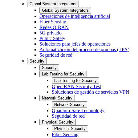
Global System Integrators
Global System Integrators
Operaciones de inteligencia artificial
Fiber Sensing
Redes O-RAN
5G privado
Public Safety
Soluciones para jefes de operaciones
Automatización del proceso de pruebas (TPA)
Seguridad de red
Security
Security
Lab Testing for Security
Lab Testing for Security
Open RAN Security Test
Soluciones de gestión de servicios VPN
Network Security
Network Security
Quantum-Safe Technology
Seguridad de red
Physical Security
Physical Security
Fiber Sensing