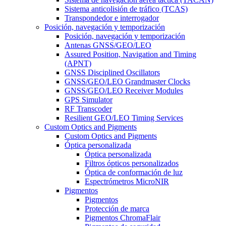
Sistema anticolisión de tráfico (TCAS)
Transpondedor e interrogador
Posición, navegación y temporización
Posición, navegación y temporización
Antenas GNSS/GEO/LEO
Assured Position, Navigation and Timing
(APNT)
GNSS Disciplined Oscillators
GNSS/GEO/LEO Grandmaster Clocks
GNSS/GEO/LEO Receiver Modules
GPS Simulator
RF Transcoder
Resilient GEO/LEO Timing Services
Custom Optics and Pigments
Custom Optics and Pigments
Óptica personalizada
Óptica personalizada
Filtros ópticos personalizados
Óptica de conformación de luz
Espectrómetros MicroNIR
Pigmentos
Pigmentos
Protección de marca
Pigmentos ChromaFlair