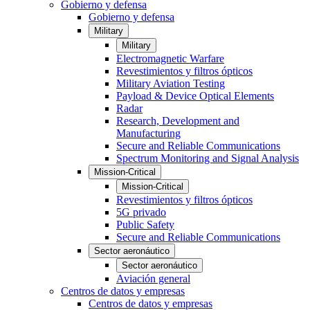
Gobierno y defensa
Gobierno y defensa
Military
Military
Electromagnetic Warfare
Revestimientos y filtros ópticos
Military Aviation Testing
Payload & Device Optical Elements
Radar
Research, Development and
Manufacturing
Secure and Reliable Communications
Spectrum Monitoring and Signal Analysis
Mission-Critical
Mission-Critical
Revestimientos y filtros ópticos
5G privado
Public Safety
Secure and Reliable Communications
Sector aeronáutico
Sector aeronáutico
Aviación general
Centros de datos y empresas
Centros de datos y empresas