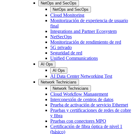
NetOps and SecOps
NetOps and SecOps
Cloud Monitoring
Monitorización de experiencia de usuario
final
Integrations and Partner Ecosystem
NetSecOps
Monitorización de rendimiento de red
5G privado
Seguridad de red
Unified Communications
AI Ops
AI Ops
AI Data Center Networking Test
Network Technicians
Network Technicians
Cloud Workflow Management
Interconexión de centros de datos
Prueba de activación de servicio Ethernet
Pruebas y certificaciones de redes de cobre
y fibra
Pruebas con conectores MPO
Certificación de fibra óptica de nivel 1
(básico)