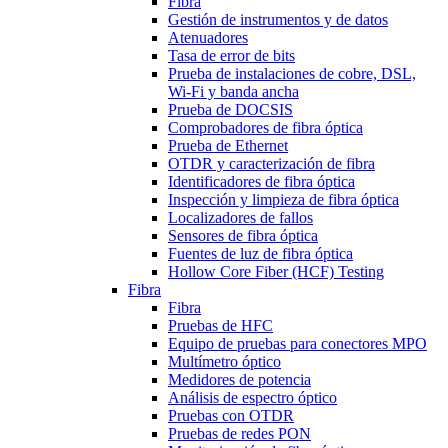
Fibra
Gestión de instrumentos y de datos
Atenuadores
Tasa de error de bits
Prueba de instalaciones de cobre, DSL,
Wi-Fi y banda ancha
Prueba de DOCSIS
Comprobadores de fibra óptica
Prueba de Ethernet
OTDR y caracterización de fibra
Identificadores de fibra óptica
Inspección y limpieza de fibra óptica
Localizadores de fallos
Sensores de fibra óptica
Fuentes de luz de fibra óptica
Hollow Core Fiber (HCF) Testing
Fibra
Fibra
Pruebas de HFC
Equipo de pruebas para conectores MPO
Multímetro óptico
Medidores de potencia
Análisis de espectro óptico
Pruebas con OTDR
Pruebas de redes PON