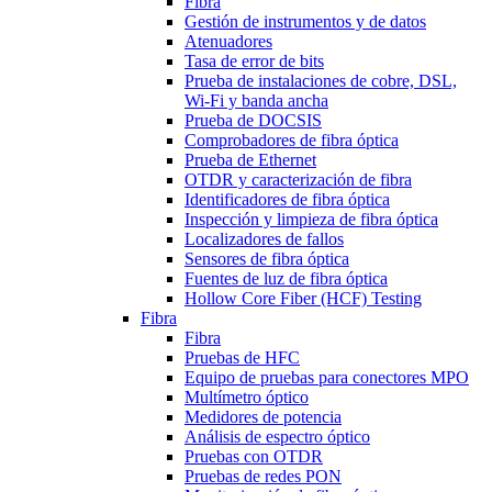
Fibra
Gestión de instrumentos y de datos
Atenuadores
Tasa de error de bits
Prueba de instalaciones de cobre, DSL,
Wi-Fi y banda ancha
Prueba de DOCSIS
Comprobadores de fibra óptica
Prueba de Ethernet
OTDR y caracterización de fibra
Identificadores de fibra óptica
Inspección y limpieza de fibra óptica
Localizadores de fallos
Sensores de fibra óptica
Fuentes de luz de fibra óptica
Hollow Core Fiber (HCF) Testing
Fibra
Fibra
Pruebas de HFC
Equipo de pruebas para conectores MPO
Multímetro óptico
Medidores de potencia
Análisis de espectro óptico
Pruebas con OTDR
Pruebas de redes PON