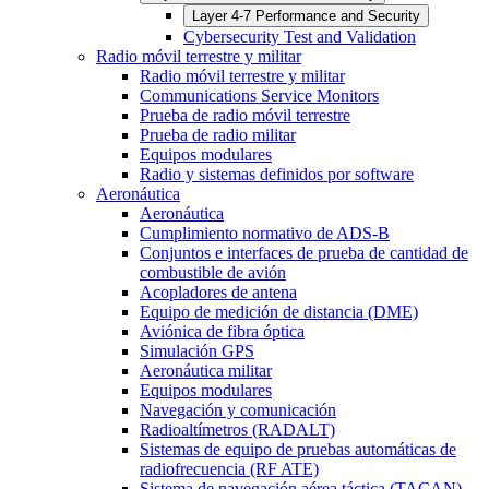
Layer 4-7 Performance and Security
Cybersecurity Test and Validation
Radio móvil terrestre y militar
Radio móvil terrestre y militar
Communications Service Monitors
Prueba de radio móvil terrestre
Prueba de radio militar
Equipos modulares
Radio y sistemas definidos por software
Aeronáutica
Aeronáutica
Cumplimiento normativo de ADS-B
Conjuntos e interfaces de prueba de cantidad de
combustible de avión
Acopladores de antena
Equipo de medición de distancia (DME)
Aviónica de fibra óptica
Simulación GPS
Aeronáutica militar
Equipos modulares
Navegación y comunicación
Radioaltímetros (RADALT)
Sistemas de equipo de pruebas automáticas de
radiofrecuencia (RF ATE)
Sistema de navegación aérea táctica (TACAN)