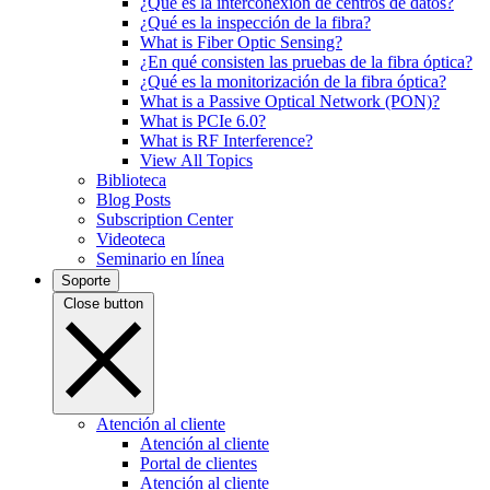
¿Qué es la interconexión de centros de datos?
¿Qué es la inspección de la fibra?
What is Fiber Optic Sensing?
¿En qué consisten las pruebas de la fibra óptica?
¿Qué es la monitorización de la fibra óptica?
What is a Passive Optical Network (PON)?
What is PCIe 6.0?
What is RF Interference?
View All Topics
Biblioteca
Blog Posts
Subscription Center
Videoteca
Seminario en línea
Soporte
Close button
Atención al cliente
Atención al cliente
Portal de clientes
Atención al cliente