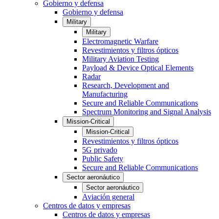
Gobierno y defensa
Gobierno y defensa
Military
Military
Electromagnetic Warfare
Revestimientos y filtros ópticos
Military Aviation Testing
Payload & Device Optical Elements
Radar
Research, Development and
Manufacturing
Secure and Reliable Communications
Spectrum Monitoring and Signal Analysis
Mission-Critical
Mission-Critical
Revestimientos y filtros ópticos
5G privado
Public Safety
Secure and Reliable Communications
Sector aeronáutico
Sector aeronáutico
Aviación general
Centros de datos y empresas
Centros de datos y empresas