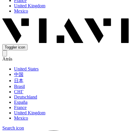
France
United Kingdom
Mexico
Toggler icon
Atrás
United States
中国
日本
Brasil
СНГ
Deutschland
España
France
United Kingdom
Mexico
Search icon