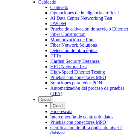
Cableado
Cableado
Operaciones de inteligencia artificial
AI Data Center Networking Test
DWDM
Prueba de activación de servicio Ethernet
Fiber Construction
Monitorización de fibra
Fiber Network Solutions
Detección de fibra óptica
FTTx
Harden Security Defenses
HFC Network Test
High-Speed Ethernet Testing
Pruebas con conectores MPO
Soluciones para redes PON
Automatización del proceso de pruebas
(TPA)
Cloud
Cloud
Hiperescala
Interconexión de centros de datos
Pruebas con conectores MPO
Certificación de fibra óptica de nivel 1
(básico)