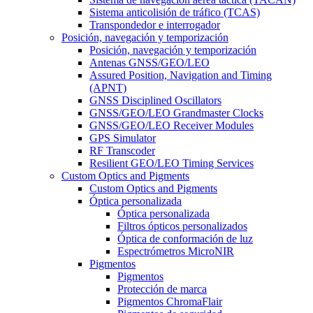
Sistema anticolisión de tráfico (TCAS)
Transpondedor e interrogador
Posición, navegación y temporización
Posición, navegación y temporización
Antenas GNSS/GEO/LEO
Assured Position, Navigation and Timing
(APNT)
GNSS Disciplined Oscillators
GNSS/GEO/LEO Grandmaster Clocks
GNSS/GEO/LEO Receiver Modules
GPS Simulator
RF Transcoder
Resilient GEO/LEO Timing Services
Custom Optics and Pigments
Custom Optics and Pigments
Óptica personalizada
Óptica personalizada
Filtros ópticos personalizados
Óptica de conformación de luz
Espectrómetros MicroNIR
Pigmentos
Pigmentos
Protección de marca
Pigmentos ChromaFlair