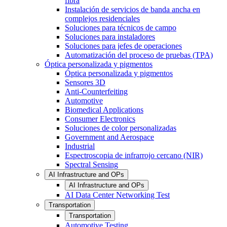
fibra
Instalación de servicios de banda ancha en
complejos residenciales
Soluciones para técnicos de campo
Soluciones para instaladores
Soluciones para jefes de operaciones
Automatización del proceso de pruebas (TPA)
Óptica personalizada y pigmentos
Óptica personalizada y pigmentos
Sensores 3D
Anti-Counterfeiting
Automotive
Biomedical Applications
Consumer Electronics
Soluciones de color personalizadas
Government and Aerospace
Industrial
Espectroscopia de infrarrojo cercano (NIR)
Spectral Sensing
AI Infrastructure and OPs
AI Infrastructure and OPs
AI Data Center Networking Test
Transportation
Transportation
Automotive Testing