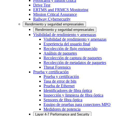
Ferrocarril y misión crítica
Drive Test
ERTMS and FRMCS Monitoring
Mission Critical Assurance
Railway Cybersecurity
Rendimiento y seguridad empresariales
Rendimiento y seguridad empresariales
Visibilidad de rendimiento y amenazas
Visibilidad de rendimiento y amenazas
Experiencia del usuario final
Recolección de flujo enriquecido
Análisis de paquetes
Recolección de captura de paquetes
Recolección de metadatos de paquetes
Threat Forensics
Prueba y certificación
Prueba y certificación
Tasa de error de bits
Prueba de Ethernet
Identificadores de fibra óptica
Inspección y limpieza de fibra óptica
Sensores de fibra óptica
Equipo de pruebas para conectores MPO
Medidores de potencia
Layer 4-7 Performance and Security