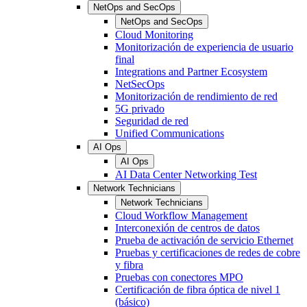
NetOps and SecOps
NetOps and SecOps
Cloud Monitoring
Monitorización de experiencia de usuario
final
Integrations and Partner Ecosystem
NetSecOps
Monitorización de rendimiento de red
5G privado
Seguridad de red
Unified Communications
AI Ops
AI Ops
AI Data Center Networking Test
Network Technicians
Network Technicians
Cloud Workflow Management
Interconexión de centros de datos
Prueba de activación de servicio Ethernet
Pruebas y certificaciones de redes de cobre
y fibra
Pruebas con conectores MPO
Certificación de fibra óptica de nivel 1
(básico)