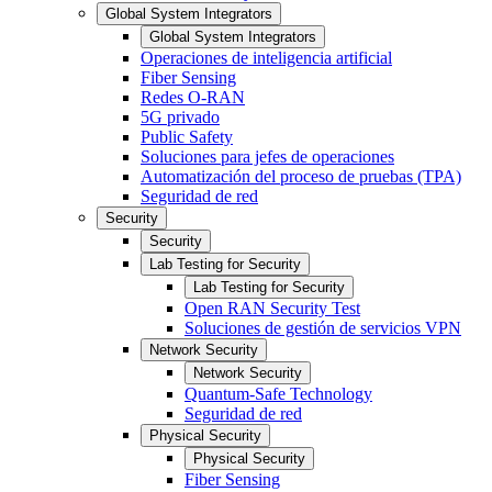
Global System Integrators
Global System Integrators
Operaciones de inteligencia artificial
Fiber Sensing
Redes O-RAN
5G privado
Public Safety
Soluciones para jefes de operaciones
Automatización del proceso de pruebas (TPA)
Seguridad de red
Security
Security
Lab Testing for Security
Lab Testing for Security
Open RAN Security Test
Soluciones de gestión de servicios VPN
Network Security
Network Security
Quantum-Safe Technology
Seguridad de red
Physical Security
Physical Security
Fiber Sensing