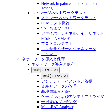
Network Impairment and Emulation
Testing
ストレージネットワークテスト
ストレージネットワークテスト
PCle テスト機器
SAS および SATA
ファイバーチャネル、イーサネット、
FCoE、NVMeoF
プロトコルテスト
エクササイザーとジェネレータ
ジャマー
ネットワーク導入と保守
ネットワーク導入と保守
無線(ワイヤレス)
無線(ワイヤレス)
アンテナアライメントと監視
資産とデータの管理
基地局導入と保守
ケーブルおよびアンテナアナライザ
干渉波のハンチング
Multi-RAT Analyzer