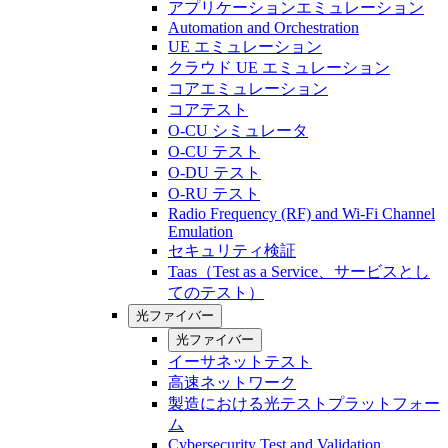
アプリケーションエミュレーション
Automation and Orchestration
UE エミュレーション
クラウド UE エミュレーション
コアエミュレーション
コアテスト
O-CU シミュレータ
O-CU テスト
O-DU テスト
O-RU テスト
Radio Frequency (RF) and Wi-Fi Channel
Emulation
セキュリティ検証
Taas（Test as a Service、サービスとし
てのテスト）
光ファイバー
光ファイバー
イーサネットテスト
高速ネットワーク
製造における光テストプラットフォー
ム
Cybersecurity Test and Validation