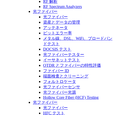
RF 解析
RF Spectrum Analyzers
光ファイバー
光ファイバー
資産とデータの管理
アッテネータ
ビットエラー率
メタル線、DSL、WiFi、ブロードバン
ドテスト
DOCSIS テスト
光ファイバーテスター
イーサネットテスト
OTDR とファイバーの特性評価
ファイバー ID
端面検査とクリーニング
フォルトロケータ
光ファイバーセンサ
光ファイバー光源
Hollow Core Fiber (HCF) Testing
光ファイバー
光ファイバー
HFC テスト