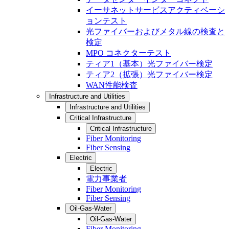
イーサネットサービスアクティベーシ
ョンテスト
光ファイバーおよびメタル線の検査と
検定
MPO コネクターテスト
ティア1（基本）光ファイバー検定
ティア2（拡張）光ファイバー検定
WAN性能検査
Infrastructure and Utilities
Infrastructure and Utilities
Critical Infrastructure
Critical Infrastructure
Fiber Monitoring
Fiber Sensing
Electric
Electric
電力事業者
Fiber Monitoring
Fiber Sensing
Oil-Gas-Water
Oil-Gas-Water
Fiber Monitoring