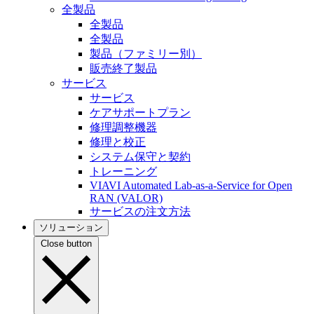
全製品
全製品
全製品
製品（ファミリー別）
販売終了製品
サービス
サービス
ケアサポートプラン
修理調整機器
修理と校正
システム保守と契約
トレーニング
VIAVI Automated Lab-as-a-Service for Open
RAN (VALOR)
サービスの注文方法
ソリューション
Close button