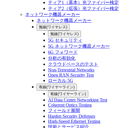
ティア1（基本）光ファイバー検定
ティア2（拡張）光ファイバー検定
ネットワーク機器メーカー
ネットワーク機器メーカー
無線(ワイヤレス)
無線(ワイヤレス)
5G セキュリティ
5G ネットワーク機器メーカー
6G フォワード
分析の有効化
クラウドベースのテスト
Non-Terrestrial Networks
Open RAN Security Test
ローカル 5G
有線(ワイヤーライン)
有線(ワイヤーライン)
AI Data Center Networking Test
Coherent Optics Testing
フィールド展開
Harden Security Defenses
High-Speed Ethernet Testing
技術とサービス紹介