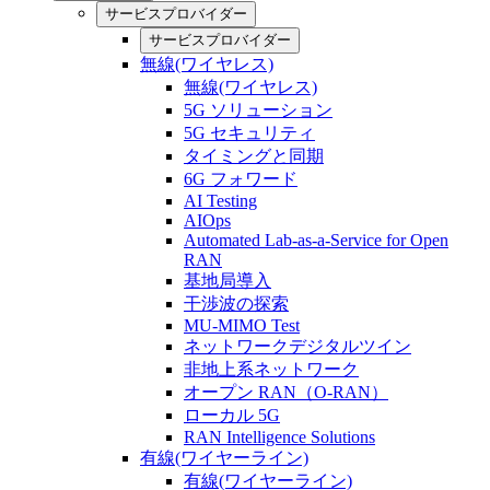
サービスプロバイダー
サービスプロバイダー
無線(ワイヤレス)
無線(ワイヤレス)
5G ソリューション
5G セキュリティ
タイミングと同期
6G フォワード
AI Testing
AIOps
Automated Lab-as-a-Service for Open
RAN
基地局導入
干渉波の探索
MU-MIMO Test
ネットワークデジタルツイン
非地上系ネットワーク
オープン RAN（O-RAN）
ローカル 5G
RAN Intelligence Solutions
有線(ワイヤーライン)
有線(ワイヤーライン)