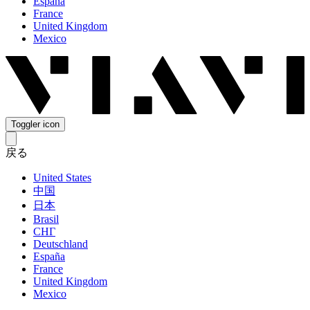
España
France
United Kingdom
Mexico
Toggler icon
戻る
United States
中国
日本
Brasil
СНГ
Deutschland
España
France
United Kingdom
Mexico