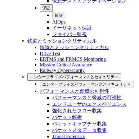
仮想テストとアクティベーション
保証
保証
AIOps
イーサネット保証
ファイバー監視
鉄道とミッションクリティカル
鉄道とミッションクリティカル
Drive Test
ERTMS and FRMCS Monitoring
Mission Critical Assurance
Railway Cybersecurity
エンタープライズパフォーマンスとセキュリティ
エンタープライズパフォーマンスとセキュリティ
パフォーマンスと脅威の可視性
パフォーマンスと脅威の可視性
エンドユーザのエクスペリエンス
強化されたフロー収集
パケット解析
パケットキャプチャ収集
パケットメタデータ収集
Threat Forensics