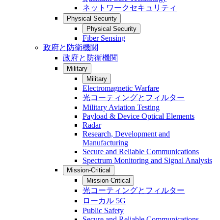
ネットワークセキュリティ
Physical Security
Physical Security
Fiber Sensing
政府と防衛機関
政府と防衛機関
Military
Military
Electromagnetic Warfare
光コーティングとフィルター
Military Aviation Testing
Payload & Device Optical Elements
Radar
Research, Development and
Manufacturing
Secure and Reliable Communications
Spectrum Monitoring and Signal Analysis
Mission-Critical
Mission-Critical
光コーティングとフィルター
ローカル 5G
Public Safety
Secure and Reliable Communications