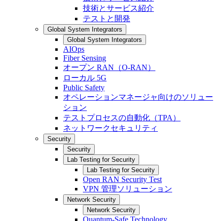
技術とサービス紹介
テストと開発
Global System Integrators
Global System Integrators
AIOps
Fiber Sensing
オープン RAN（O-RAN）
ローカル 5G
Public Safety
オペレーションマネージャ向けのソリュー
ション
テストプロセスの自動化（TPA）
ネットワークセキュリティ
Security
Security
Lab Testing for Security
Lab Testing for Security
Open RAN Security Test
VPN 管理ソリューション
Network Security
Network Security
Quantum-Safe Technology