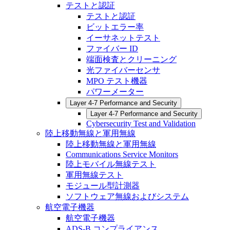
テストと認証
テストと認証
ビットエラー率
イーサネットテスト
ファイバー ID
端面検査とクリーニング
光ファイバーセンサ
MPO テスト機器
パワーメーター
Layer 4-7 Performance and Security
Layer 4-7 Performance and Security
Cybersecurity Test and Validation
陸上移動無線と軍用無線
陸上移動無線と軍用無線
Communications Service Monitors
陸上モバイル無線テスト
軍用無線テスト
モジュール型計測器
ソフトウェア無線およびシステム
航空電子機器
航空電子機器
ADS-B コンプライアンス