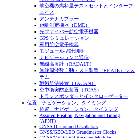
航空機の燃料量テストセットとインターフ
ェイス
アンテナカプラー
距離測定機器（DME）
光ファイバー航空電子機器
GPS シミュレーション
軍用航空電子機器
モジュール型計測器
ナビゲーションと通信
無線高度計（RADALT）
無線周波数自動テスト装置（RF ATE）シス
テム
戦術航法装置（TACAN）
空中衝突防止装置（TCAS）
トランスポンダーとインタローゲーター
位置、ナビゲーション、タイミング
位置、ナビゲーション、タイミング
Assured Position, Navigation and Timing
(APNT)
GNSS Disciplined Oscillators
GNSS/GEO/LEO Grandmaster Clocks
GNSS/GEO/LEO Receiver Modules