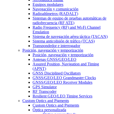
Equipos modulares
Navegación y comunicación
Radioaltímetros (RADALT)
Sistemas de equipo de pruebas automáticas de
radiofrecuencia (RF ATE)
Radio Frequency (RF) and Wi-Fi Channel
Emulation
Sistema de navegación aérea táctica (TACAN)
Sistema anticolisión de tráfico (TCAS)
Transpondedor e interrogador
Posición, navegación y temporización
Posición, navegación y temporización
Antenas GNSS/GEO/LEO
Assured Position, Navigation and Timing
(APNT)
GNSS Disciplined Oscillators
GNSS/GEO/LEO Grandmaster Clocks
GNSS/GEO/LEO Receiver Modules
GPS Simulator
RF Transcoder
Resilient GEO/LEO Timing Services
Custom Optics and Pigments
Custom Optics and Pigments
Óptica personalizada