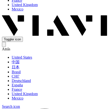
France
United Kingdom
Mexico
Toggler icon
Atrás
United States
中国
日本
Brasil
СНГ
Deutschland
España
France
United Kingdom
Mexico
Search icon