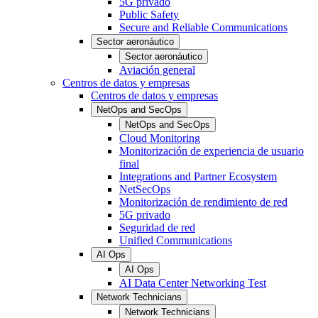
5G privado
Public Safety
Secure and Reliable Communications
Sector aeronáutico
Sector aeronáutico
Aviación general
Centros de datos y empresas
Centros de datos y empresas
NetOps and SecOps
NetOps and SecOps
Cloud Monitoring
Monitorización de experiencia de usuario
final
Integrations and Partner Ecosystem
NetSecOps
Monitorización de rendimiento de red
5G privado
Seguridad de red
Unified Communications
AI Ops
AI Ops
AI Data Center Networking Test
Network Technicians
Network Technicians