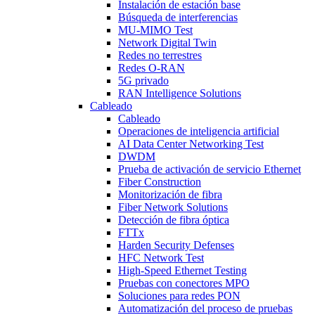
Instalación de estación base
Búsqueda de interferencias
MU-MIMO Test
Network Digital Twin
Redes no terrestres
Redes O-RAN
5G privado
RAN Intelligence Solutions
Cableado
Cableado
Operaciones de inteligencia artificial
AI Data Center Networking Test
DWDM
Prueba de activación de servicio Ethernet
Fiber Construction
Monitorización de fibra
Fiber Network Solutions
Detección de fibra óptica
FTTx
Harden Security Defenses
HFC Network Test
High-Speed Ethernet Testing
Pruebas con conectores MPO
Soluciones para redes PON
Automatización del proceso de pruebas