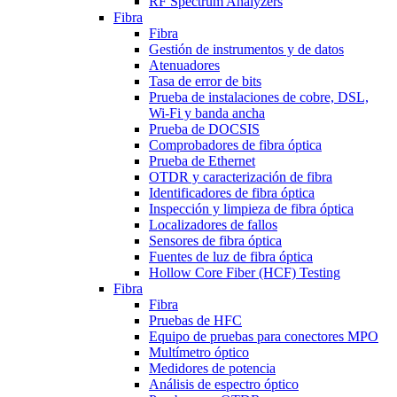
RF Spectrum Analyzers
Fibra
Fibra
Gestión de instrumentos y de datos
Atenuadores
Tasa de error de bits
Prueba de instalaciones de cobre, DSL,
Wi-Fi y banda ancha
Prueba de DOCSIS
Comprobadores de fibra óptica
Prueba de Ethernet
OTDR y caracterización de fibra
Identificadores de fibra óptica
Inspección y limpieza de fibra óptica
Localizadores de fallos
Sensores de fibra óptica
Fuentes de luz de fibra óptica
Hollow Core Fiber (HCF) Testing
Fibra
Fibra
Pruebas de HFC
Equipo de pruebas para conectores MPO
Multímetro óptico
Medidores de potencia
Análisis de espectro óptico