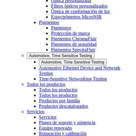
Óptica personalizada
Filtros ópticos personalizados
Óptica de conformación de luz
Espectrómetros MicroNIR
Pigmentos
Pigmentos
Protección de marca
Pigmentos ChromaFlair
Pigmentos de seguridad
Pigmentos SpectraFlair
Automotive, Time Sensitive Testing
Automotive, Time Sensitive Testing
Automotive Ethernet Device and Network
Testing
Time-Sensitive Networking Testing
Todos los productos
Todos los productos
Todos los productos
Productos por familia
Productos descatalogados
Servicios
Servicios
Planes de soporte y asistencia
Equipo renovado
Reparación y calibración