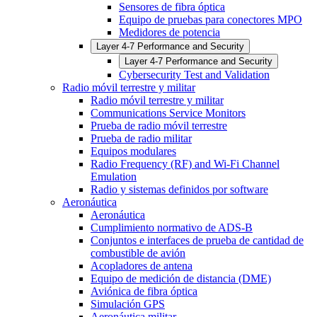
Sensores de fibra óptica
Equipo de pruebas para conectores MPO
Medidores de potencia
Layer 4-7 Performance and Security
Layer 4-7 Performance and Security
Cybersecurity Test and Validation
Radio móvil terrestre y militar
Radio móvil terrestre y militar
Communications Service Monitors
Prueba de radio móvil terrestre
Prueba de radio militar
Equipos modulares
Radio Frequency (RF) and Wi-Fi Channel
Emulation
Radio y sistemas definidos por software
Aeronáutica
Aeronáutica
Cumplimiento normativo de ADS-B
Conjuntos e interfaces de prueba de cantidad de
combustible de avión
Acopladores de antena
Equipo de medición de distancia (DME)
Aviónica de fibra óptica
Simulación GPS
Aeronáutica militar